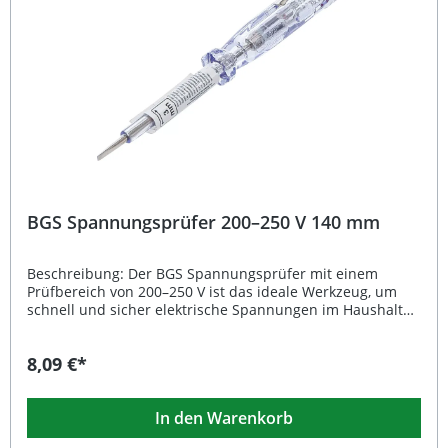
Spannungsprüfer 6–380 V
BGS Spannungsprüfer 200–250 V 140 mm
Beschreibung: Der BGS Spannungsprüfer mit einem
Prüfbereich von 200–250 V ist das ideale Werkzeug, um
schnell und sicher elektrische Spannungen im Haushalt
oder an Steckdosen zu überprüfen. Dank der robusten,
hochwertigen Bauweise gewährleistet dieser
8,09 €*
Phasenprüfer präzise Messergebnisse und eine lange
Lebensdauer. Die gehärtete und verzinkte
Schraubendreherklinge sorgt für Stabilität und Sicherheit
In den Warenkorb
bei jedem Einsatz. Mit der integrierten Glimmlampe
erkennen Sie sofort, ob Spannung anliegt. Der praktische