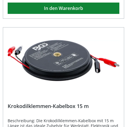
Funktionszustände zu simulieren. Die
In den Warenkorb
Spannungsversorgung erfolgt über die Fahrzeugbatterie
(12 V). Der Tester ist für Werkstatt- und Prüfumgebungen
ideal geeignet und unterstützt eine zuverlässige Diagnose
der Einspritzsysteme bei Benzinmotoren. Das kompakte
Design und das geringe Gewicht erleichtern die
Handhabung und den Transport. Vier Impulsmodi zur
genauen Funktionsprüfung von Einspritzdüsen Präzise
Teststeuerung mit variabler Impulsbreite
Stromversorgung über 12V Fahrzeugbatterie Kompakte
Bauform – leicht und handlich Zuverlässig zur schnellen
Fehlerdiagnose in der Werkstatt Lieferumfang: 1x BGS
Benzin-Einspritzdüsen-Tester Bedienungsanleitung
Krokodilklemmen-Kabelbox 15 m
Beschreibung: Die Krokodilklemmen-Kabelbox mit 15 m
Länge ist das ideale Zubehör für Werkstatt, Elektronik und