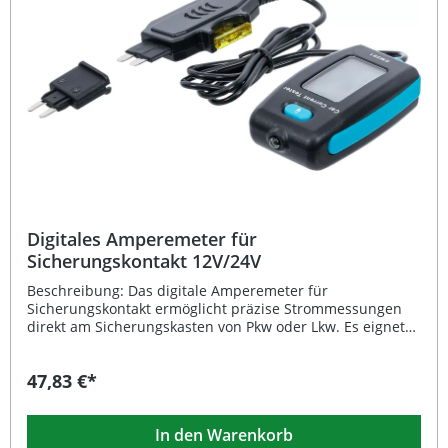
Digitales Amperemeter für
Sicherungskontakt 12V/24V
Beschreibung: Das digitale Amperemeter für
Sicherungskontakt ermöglicht präzise Strommessungen
direkt am Sicherungskasten von Pkw oder Lkw. Es eignet
sich ideal zur schnellen Diagnose sogenannter "stiller"
Verbraucher, die unerwartet Strom ziehen. Das Gerät wird
47,83 €*
einfach anstelle der originalen Sicherung eingesetzt –
somit bleibt die Absicherung des Stromkreises weiterhin
vollständig erhalten. Mit Adaptern für Mini- und
In den Warenkorb
Standard-Stecksicherungssockel ist das Messgerät