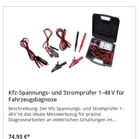
Geringes Gewicht von nur 160 g Lieferumfang: 2
Messkabel (rot) 2 Messkabel (schwarz)
Kfz-Spannungs- und Stromprüfer 1–48 V für
Fahrzeugdiagnose
Beschreibung: Der Kfz-Spannungs- und Stromprüfer 1–
48 V ist das ideale Messwerkzeug für präzise
Diagnosearbeiten an elektrischen Schaltungen im
Fahrzeugbereich. Mit seiner hohen Genauigkeit von ±1 %
bei Spannungs- und Strommessungen unterstützt Sie
74,93 €*
dieses Gerät zuverlässig bei der Fehlersuche und