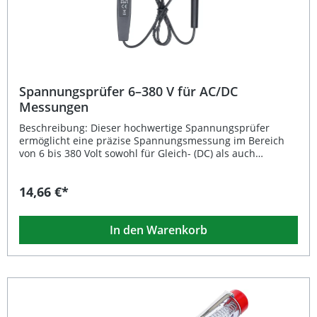
Spannungsprüfer 6–380 V für AC/DC
Messungen
Beschreibung: Dieser hochwertige Spannungsprüfer
ermöglicht eine präzise Spannungsmessung im Bereich
von 6 bis 380 Volt sowohl für Gleich- (DC) als auch
Wechselstrom (AC). Dank seiner doppelt isolierten Spitze
ist ein sicheres Arbeiten gewährleistet. Das robuste
14,66 €*
Design erlaubt vielseitige Einsatzmöglichkeiten in
Werkstatt, Haushalt oder beim mobilen Einsatz. Der
Spannungsprüfer überzeugt durch Zuverlässigkeit und
In den Warenkorb
einfache Handhabung – ideal für Profis und ambitionierte
Heimwerker. Messbereich: DC 6–12–24–110–220–380 V /
AC 110–220–370 V Doppelt isolierte Spitze für optimalen
Schutz Vielseitig einsetzbar für verschiedene elektrische
Anwendungen Hohe Messgenauigkeit und
benutzerfreundliches Design Praktische Verpackung,
geeignet zum Aufhängen Lieferumfang: 1x