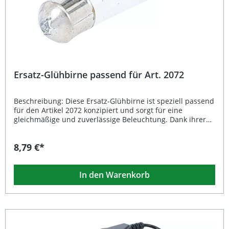
Ersatz-Glühbirne passend für Art. 2072
Beschreibung: Diese Ersatz-Glühbirne ist speziell passend
für den Artikel 2072 konzipiert und sorgt für eine
gleichmäßige und zuverlässige Beleuchtung. Dank ihrer
kompakten Bauweise und des geringen Gewichts von nur
1 g lässt sie sich besonders einfach einsetzen und ersetzt
8,79 €*
defekte oder schwache Leuchtmittel effizient. Die
Verpackung ist zudem für Wandbehang geeignet, was
eine praktische und sichere Lagerung ermöglicht. Präzise
In den Warenkorb
gefertigt – passend für Art. 2072 Geringes Gewicht (nur 1
g) für einfaches Handling Hohe Zuverlässigkeit und lange
Lebensdauer Platzsparende Verpackung, auch für
Wandbehang geeignet Ideal als Ersatzlampe für
Beleuchtungsanwendungen Lieferumfang: 1x Ersatz-
Glühbirne passend für Art. 2072