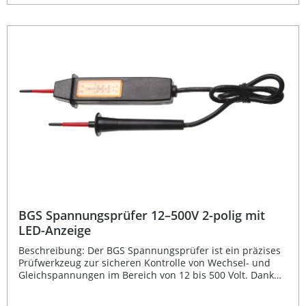
Federstahlclip ermöglicht das sichere Mitführen in der
Brusttasche – immer griffbereit für Profis und
Heimwerker. Prüfbereich 200–250 V gemäß VDE 0680-6
Robuste, langlebige Bauform für professionelle
Anwendungen Integrierte Glimmlampe für klare
Spannungsanzeige Hochwertige, gehärtete
Schraubendreherklinge Praktischer Federstahlclip für die
sichere Aufbewahrung Lieferumfang: 1x BGS
Spannungsprüfer 200–250 V, Länge 140 mm
BGS Spannungsprüfer 12–500V 2-polig mit
LED-Anzeige
Beschreibung: Der BGS Spannungsprüfer ist ein präzises
Prüfwerkzeug zur sicheren Kontrolle von Wechsel- und
Gleichspannungen im Bereich von 12 bis 500 Volt. Dank
seiner 2-poligen Bauweise ermöglicht er eine verlässliche
Messung sowohl von AC- als auch DC-Spannungen. Die