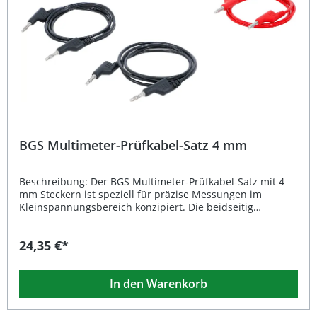
Lieferumfang: 1 x Messgreifer rot 1 x Messgreifer schwarz
BGS Multimeter-Prüfkabel-Satz 4 mm
Beschreibung: Der BGS Multimeter-Prüfkabel-Satz mit 4
mm Steckern ist speziell für präzise Messungen im
Kleinspannungsbereich konzipiert. Die beidseitig
stapelbaren Stecker ermöglichen ein flexibles und
sicheres Arbeiten mit Messgeräten jeder Art. Durch die
24,35 €*
hochwertige Verarbeitung wird eine zuverlässige
Signalübertragung gewährleistet, während die 1.000 mm
langen Kabel ausreichend Bewegungsfreiheit bieten. Ideal
In den Warenkorb
für Messungen im Kleinspannungsbereich Beidseitig mit
4 mm stapelbaren Steckern Hochwertige, robuste
Messleitungen Länge 1000 mm für mehr Flexibilität