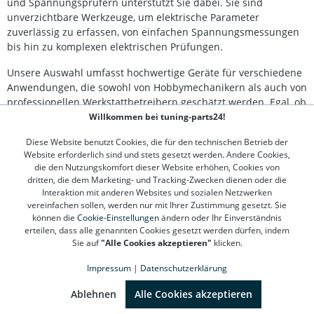
und Spannungsprüfern unterstützt Sie dabei. Sie sind
Polaritätsschutz Kompaktes, leichtes Design – ideal für
unverzichtbare Werkzeuge, um elektrische Parameter
unterwegs Inklusive Zubehör und Batterien für den
zuverlässig zu erfassen, von einfachen Spannungsmessungen
sofortigen Start Lieferumfang: 1x Digital-Zangen-
Multimeter 2x Messkabel 2x 1,5 V (AAA) Batterien 1x
bis hin zu komplexen elektrischen Prüfungen.
Aufbewahrungstasche
Unsere Auswahl umfasst hochwertige Geräte für verschiedene
Anwendungen, die sowohl von Hobbymechanikern als auch von
professionellen Werkstattbetreibern geschätzt werden. Egal, ob
Sie ein
Multimeter
für präzise Strom- und
Willkommen bei tuning-parts24!
Spannungsmessungen oder einen
Spannungsprüfer
für
Diese Website benutzt Cookies, die für den technischen Betrieb der
einfache und schnelle Tests benötigen, bei uns finden Sie das
Website erforderlich sind und stets gesetzt werden. Andere Cookies,
passende Gerät.
die den Nutzungskomfort dieser Website erhöhen, Cookies von
dritten, die dem Marketing- und Tracking-Zwecken dienen oder die
Unsere Messgeräte zeichnen sich durch ihre Genauigkeit und
Interaktion mit anderen Websites und sozialen Netzwerken
Langlebigkeit aus und sind daher ideal für den täglichen
vereinfachen sollen, werden nur mit Ihrer Zustimmung gesetzt. Sie
Einsatz. Rüsten Sie Ihre Werkstatt mit den besten Instrumenten
können die
Cookie-Einstellungen
ändern oder Ihr Einverständnis
erteilen, dass alle genannten Cookies gesetzt werden dürfen, indem
aus und stellen Sie sicher, dass Sie stets genaue Diagnosen
Sie auf
"Alle Cookies akzeptieren"
klicken.
durchführen können. Entdecken Sie unser hochwertiges
Sortiment an Prüfgeräten in der Kategorie Werkstattbedarf und
Impressum
|
Datenschutzerklärung
überzeugen Sie sich selbst von der Qualität unserer Produkte.
SEHR GUT
(4.78 / 5)
aus
1310
Bewertungen bei: google.de, shopvote.de ⓘ
Ablehnen
Alle Cookies akzeptieren
Informationen zur Echtheit der Bewertungen