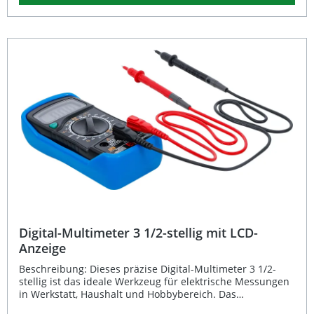
vielseitig einsetzbar und unterstützt sowohl 12- als auch
24-Volt-Systeme. Der maximal messbare Strom beträgt 20
A, wodurch das Amperemeter für eine Vielzahl
elektrischer Anwendungen geeignet ist. Messung direkt
am Sicherungskasten ohne Systemunterbrechung
Erkennung verdeckter Stromverbraucher im Fahrzeug Für
12V- und 24V-Systeme geeignet Mit Steckern für Mini- und
Standard-Stecksicherungen Maximale Stromstärke bis 20
A Lieferumfang: Digitales Amperemeter für
Sicherungskontakt Stecker für Mini-Stecksicherungssockel
Stecker für Standard-Stecksicherungssockel
Digital-Multimeter 3 1/2-stellig mit LCD-
Anzeige
Beschreibung: Dieses präzise Digital-Multimeter 3 1/2-
stellig ist das ideale Werkzeug für elektrische Messungen
in Werkstatt, Haushalt und Hobbybereich. Das
stoßgeschützte Kunststoffgehäuse mit integriertem