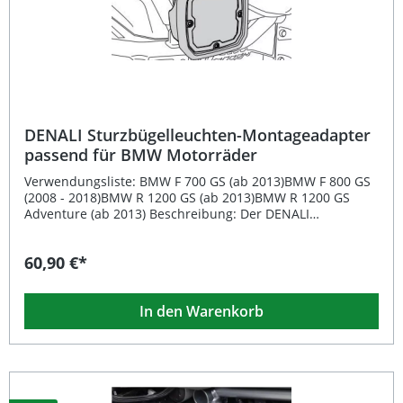
Schmutz Attraktives Blackout-Design für dezenten Look
Lieferumfang: 1x DENALI Slip-On Blackout Cover Kit (Set
für D3 LED-Leuchten)
DENALI Sturzbügelleuchten-Montageadapter
passend für BMW Motorräder
Verwendungsliste: BMW F 700 GS (ab 2013)BMW F 800 GS
(2008 - 2018)BMW R 1200 GS (ab 2013)BMW R 1200 GS
Adventure (ab 2013) Beschreibung: Der DENALI
Sturzbügelleuchten-Montageadapter wurde speziell
entwickelt, um zusätzliche DENALI-Scheinwerfer sicher
60,90 €*
und exakt an den werkseitigen Scheinwerferhalterungen
von BMW-Motorrädern zu installieren. Die
lasergeschnittenen Stahlhalter bieten maximale Stabilität
In den Warenkorb
und Passgenauigkeit. Sie benötigen weder Bohren noch
Schneiden – die Montage erfolgt schnell und
unkompliziert über vorhandene Befestigungspunkte. Sie
profitieren nicht nur von einer verbesserten Ausleuchtung
der Straße, sondern auch von einer sauberen,
professionellen Optik Ihrer Beleuchtungsinstallation.