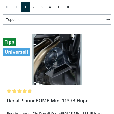
1
2
3
4
Tipp
Universell
Durchschnittliche Bewertung von 4.6 von 5 Sternen
Denali SoundBOMB Mini 113dB Hupe
Beschreibung: Die Denali SoundBOMB Mini 113dB Hupe