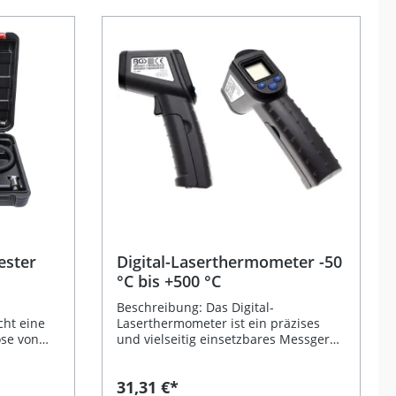
ester
Digital-Laserthermometer -50
°C bis +500 °C
Beschreibung: Das Digital-
cht eine
Laserthermometer ist ein präzises
ose von
und vielseitig einsetzbares Messgerät
 Mit
zur schnellen und berührungslosen
rkzeug
Temperaturmessung. Es arbeitet per
31,31 €*
Infrarot-Lasertechnik und ermöglicht