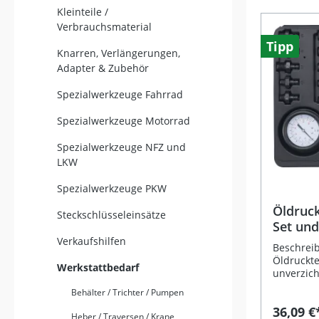
Kleinteile /
Verbrauchsmaterial
Tipp
Knarren, Verlängerungen,
Adapter & Zubehör
Spezialwerkzeuge Fahrrad
Spezialwerkzeuge Motorrad
Spezialwerkzeuge NFZ und
LKW
Spezialwerkzeuge PKW
Öldruck
Steckschlüsseleinsätze
Set und
Verkaufshilfen
Beschrei
Öldruckte
Werkstattbedarf
unverzic
präzisen
Behälter / Trichter / Pumpen
Undichti
36,09 €
im Ölsys
Heber / Traversen / Krane