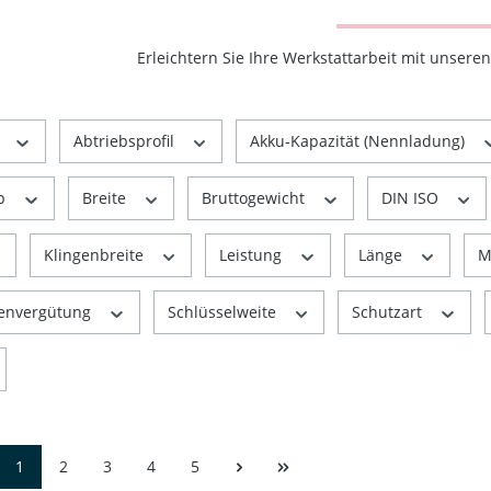
Erleichtern Sie Ihre Werkstattarbeit mit unser
r
Abtriebsprofil
Akku-Kapazität (Nennladung)
yp
Breite
Bruttogewicht
DIN ISO
Klingenbreite
Leistung
Länge
M
henvergütung
Schlüsselweite
Schutzart
1
2
3
4
5