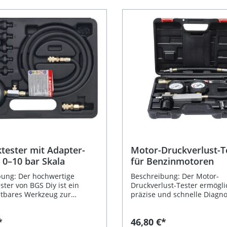
tester mit Adapter-
Motor-Druckverlust-T
 0–10 bar Skala
für Benzinmotoren
bung: Der hochwertige
Beschreibung: Der Motor-
ster von BGS Diy ist ein
Druckverlust-Tester ermögli
htbares Werkzeug zur
präzise und schnelle Diagn
 Diagnose von
Brennraum-Undichtigkeiten.
gkeiten und Druckproblemen
diesem professionellen We
*
46,80 €*
tem. Dank der
erkennen Sie zuverlässig