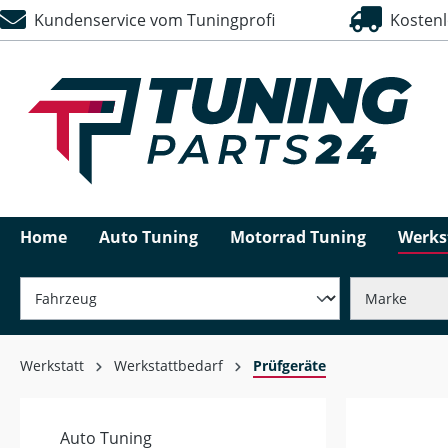
Kundenservice vom Tuningprofi
Kostenlo
springen
Zur Hauptnavigation springen
Home
Auto Tuning
Motorrad Tuning
Werks
Werkstatt
Werkstattbedarf
Prüfgeräte
Auto Tuning