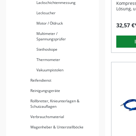
Lackschichtenmessung
Kompressi
Lösung, 
Lecksucher
Benzinmo
überprüf
Motor / Öldruck
32,57 €
Adapters
Druckmes
Multimeter /
Kompress
Spannungsprüfer
schnell m
sich für 
Stethoskope
Zündkerz
durch de
Thermometer
Gummikege
Anwendun
Vakuumpistolen
als auch 
Hobbyschra
Reifendienst
Kompress
Adapters
Reinigungsgeräte
Messrohr Inklusiv
Rollbretter, Knieunterlagen &
Zündkerz
Schutzauflagen
M10x1,0, 
Analoge 
Verbrauchsmaterial
300 psi /
Ausgestat
Wagenheber & Unterstellböcke
Druckentl
Anwendung Robuste Ausfüh