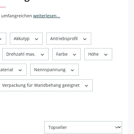
en umfangreichen
weiterlesen...
Akkutyp
Antriebsprofil
Drehzahl max.
Farbe
Höhe
aterial
Nennspannung
Verpackung für Wandbehang geeignet