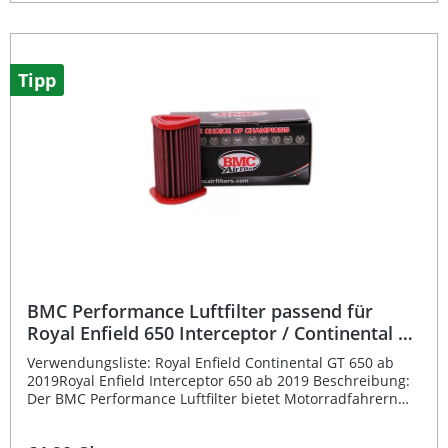
Spezialöl getränkt, um eine hervorragende Filtration bei
gleichzeitig hoher Luftdurchlässigkeit zu gewährleisten.
Diese Bauweise reduziert den Luftdruckverlust – eine
Technologie, die direkt aus dem Motorsport stammt. Der
Luftfilter trägt somit aktiv zu einer verbesserten Effizienz
Tipp
und Leistungsentfaltung des Motors bei. Erhöhter
Luftdurchsatz für optimale Motorleistung Hergestellt mit
der BMC Full Moulding Technologie Mehrlagiges
Baumwollgewebe für höchste Filtereffizienz
Wiederverwendbar und leicht zu reinigen Motorsport-
erprobte Materialien und Fertigung Lieferumfang: 1x BMC
Performance Luftfilter [Full Kit] Montageanleitung BMC
Verpackung
BMC Performance Luftfilter passend für
Royal Enfield 650 Interceptor / Continental GT
ab 2019
Verwendungsliste: Royal Enfield Continental GT 650 ab
2019Royal Enfield Interceptor 650 ab 2019 Beschreibung:
Der BMC Performance Luftfilter bietet Motorradfahrern
höchste Effizienz und Langlebigkeit. Er wurde aus der
Erfahrung im internationalen Rennsport entwickelt und