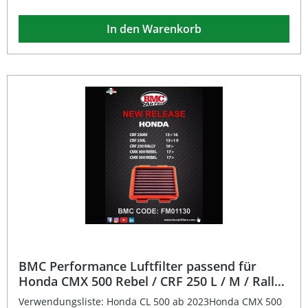
Einsatz hochwertiger Materialien wie einem stabilen
Gummirahmen, einem speziellen Baumwollgewebe und
In den Warenkorb
einem mit Epoxid behandelten Aluminiumnetz wird eine
hohe Lebensdauer und maximale Filterleistung erzielt.
Das Öl mit geringer Klebrigkeit bindet zuverlässig
Schmutzpartikel, während der Luftdurchsatz im Vergleich
zu herkömmlichen Papierfiltern deutlich erhöht wird.
Dadurch profitieren Sie von einer optimalen Verbrennung,
besserem Ansprechverhalten und einer längeren
Lebensdauer des Motors. Zusätzlich ist der Filter
waschbar und somit wiederverwendbar, was ihn
besonders nachhaltig macht. Erhöhter Luftdurchsatz für
mehr Motorleistung Wiederverwendbar dank waschbarem
Baumwollgewebe Robuste Konstruktion mit bruchfestem
Gummirahmen Epoxidbeschichtetes Aluminiumnetz für
hohe Beständigkeit Rennsporterprobte Technologie für
den Straßenbetrieb Lieferumfang: 1 x BMC Performance
Luftfilter passend für Honda ADV 350 / NSS FORZA 250 -
350 / SH 350
BMC Performance Luftfilter passend für
Honda CMX 500 Rebel / CRF 250 L / M / Rally /
CL 500
Verwendungsliste: Honda CL 500 ab 2023Honda CMX 500