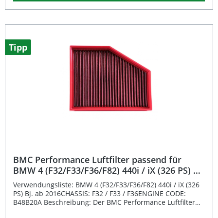
ein gesteigertes Ansprechverhalten des Motors sowie eine
langanhaltende Performance. Dank des innovativen Full-
Moulding-Herstellungsverfahrens aus der Formel-1-
Technologie ist der Luftfilter vollständig aus einem Stück
gefertigt und dadurch besonders bruchsicher. Das
verwendete Legierungsgewebe mit Epoxidbeschichtung
Tipp
schützt zuverlässig vor Oxidation und Benzindämpfen. Die
Kombination aus präziser Verarbeitung und hochwertigen
Materialien garantiert eine lange Lebensdauer und
herausragende Filtrationseigenschaften. Mit diesem Filter
profitieren Sie von einem verbesserten Luftstrom, der die
Effizienz des Motors steigert und das Fahrerlebnis
optimiert. Maximaler Luftstrom für bessere Motorleistung
Full-Moulding-Technologie für hohe Stabilität Mehrfach
wiederverwendbar und einfach zu reinigen
Epoxidbeschichtetes Legierungsgewebe schützt vor
Korrosion Höhere Effizienz und längere Lebensdauer im
Vergleich zu Papierfiltern Lieferumfang: 1x BMC
Performance Luftfilter FB929/20 Montagehinweise
BMC Performance Luftfilter passend für
BMW 4 (F32/F33/F36/F82) 440i / iX (326 PS) Bj.
2016- FB928/20
Verwendungsliste: BMW 4 (F32/F33/F36/F82) 440i / iX (326
PS) Bj. ab 2016CHASSIS: F32 / F33 / F36ENGINE CODE:
B48B20A Beschreibung: Der BMC Performance Luftfilter
FB928/20 wurde entwickelt, um die Motorleistung zu