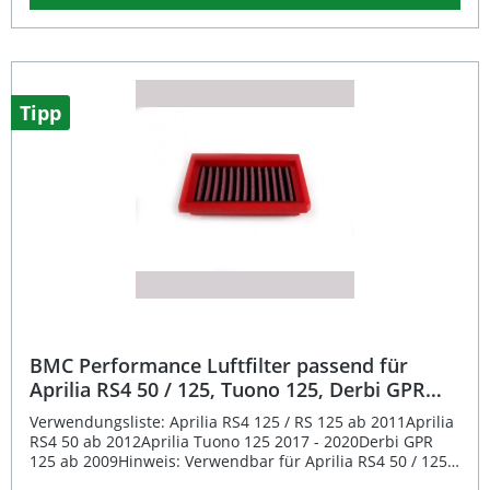
erzielen lassen. Die innovative Full-Moulding-Technologie
sorgt für höchste Stabilität ohne Schweißnähte und
reduziert das Risiko von Materialbrüchen. Dank der
Kombination aus Epoxid-beschichtetem
Legierungsgewebe und speziell geöltem Baumwollgewebe
gewährleistet der Filter optimalen Schutz vor Feuchtigkeit,
Tipp
Benzindämpfen und Oxidation. So profitieren Sie
langfristig von einer verbesserten Performance und
längerer Lebensdauer Ihres Motors. Deutlich verbesserter
Luftdurchsatz für mehr Leistung Innovative Full-Moulding-
Technologie ohne Schweißnähte Wiederverwendbares
und reinigbares Baumwollgewebe Schutz vor Feuchtigkeit
und Oxidation Hochwertige Materialien und präzise
Fertigung Lieferumfang: 1x BMC Performance Luftfilter
[Full kit] (FB866/04) Einbau- und Pflegehinweise
BMC Performance Luftfilter passend für
Aprilia RS4 50 / 125, Tuono 125, Derbi GPR
125
Verwendungsliste: Aprilia RS4 125 / RS 125 ab 2011Aprilia
RS4 50 ab 2012Aprilia Tuono 125 2017 - 2020Derbi GPR
125 ab 2009Hinweis: Verwendbar für Aprilia RS4 50 / 125
Modelle ab 2011 aufwärts, Tuono 125 ab 2017 aufwärts