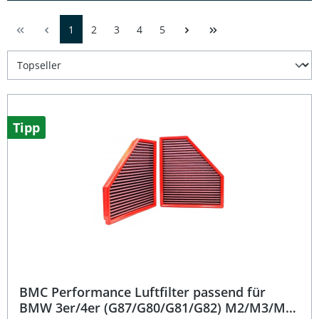
1
2
3
4
5
Tipp
BMC Performance Luftfilter passend für
BMW 3er/4er (G87/G80/G81/G82) M2/M3/M4