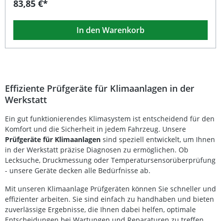
83,85 €*
1,5 m ermöglicht sie effiziente Messergebnisse bei
Service- und Diagnosearbeiten. Geeignet für die
Kältemittel R12 und R134A, bietet sie maximale Flexibilität
In den Warenkorb
im Werkstattalltag. Inklusive Hoch-, Niederdruck- und
Verbindungsschlauch Stabile Aluminiumhalterung mit
geschützten Druckuhren Absperrventile für präzise
Kontrolle von Hoch- und Niederdruck Passend für R12
und R134A Klimaanlagen Skalenwerte bis 34 Bar / 500 PSI
mit Temperaturanzeige Lieferumfang: Druckuhr-Armatur
mit Haltehaken Hochdruckschlauch Niederdruckschlauch
Effiziente Prüfgeräte für Klimaanlagen in der
Verbindungsschlauch zum Servicegerät
Werkstatt
Ein gut funktionierendes Klimasystem ist entscheidend für den
Komfort und die Sicherheit in jedem Fahrzeug. Unsere
Prüfgeräte für Klimaanlagen
sind speziell entwickelt, um Ihnen
in der Werkstatt präzise Diagnosen zu ermöglichen. Ob
Lecksuche, Druckmessung oder Temperatursensorüberprüfung
- unsere Geräte decken alle Bedürfnisse ab.
Mit unseren Klimaanlage Prüfgeräten können Sie schneller und
effizienter arbeiten. Sie sind einfach zu handhaben und bieten
zuverlässige Ergebnisse, die Ihnen dabei helfen, optimale
Entscheidungen bei Wartungen und Reparaturen zu treffen.