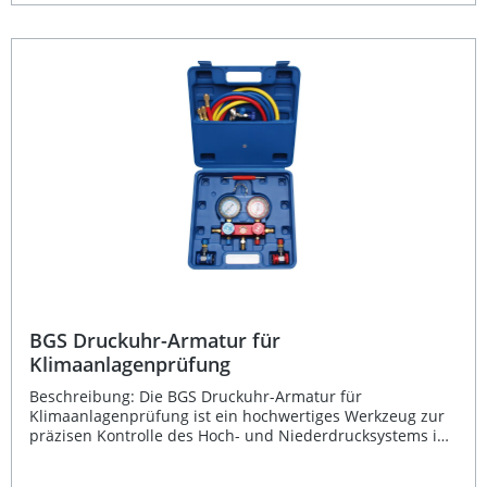
Sondenlänge von 355 mm und einer Stromversorgung
über 3 V DV (2 x 1,5 V Batterien) ist das Gerät flexibel
einsetzbar. Es arbeitet kontinuierlich ohne zeitliche
Begrenzung und überzeugt durch seine sehr kurze
Reaktionszeit. Mit kompakten Maßen von 229 mm Länge,
65 mm Breite und 65 mm Höhe sowie einem Gewicht von
nur 694 g lässt es sich leicht handhaben und
transportieren. Schnelle und präzise Lecksuche an Kfz-
Klimaanlagen Optisches und akustisches Warnsignal bei
Undichtigkeit Kompatibel mit zahlreichen Kältemitteln
einschließlich R1234yf Einstellbare Empfindlichkeit und
kontinuierlicher Arbeitsmodus Leichtes und handliches
Design für den mobilen Einsatz Lieferumfang: 1x
Klimaanlagen-Lecksuchgerät Bedienungsanleitung
BGS Druckuhr-Armatur für
Klimaanlagenprüfung
Beschreibung: Die BGS Druckuhr-Armatur für
Klimaanlagenprüfung ist ein hochwertiges Werkzeug zur
präzisen Kontrolle des Hoch- und Niederdrucksystems in
Kfz-Klimaanlagen. Mit robustem Aluminiumträger,
integrierten Absperrventilen und einer Schlauchlänge von