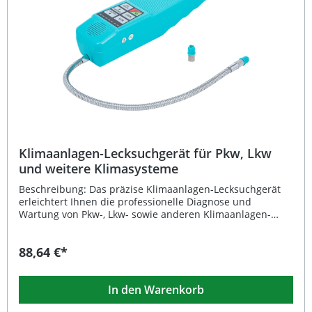
Klimaanlagen-Lecksuchgerät für Pkw, Lkw
und weitere Klimasysteme
Beschreibung: Das präzise Klimaanlagen-Lecksuchgerät
erleichtert Ihnen die professionelle Diagnose und
Wartung von Pkw-, Lkw- sowie anderen Klimaanlagen-
Systemen. Es ist für eine Vielzahl von Kältemitteln wie
R134a, R12, R11, R500, R503, R22, R123, R124, R502, R404a,
88,64 €*
R125, AZ-50, HP62, MP39 und R1234yf geeignet. Dank
optischem und akustischem Signal werden selbst kleinste
Undichtigkeiten zuverlässig erkannt. Die einstellbare
In den Warenkorb
Empfindlichkeit sorgt dafür, dass Sie auch schwer
auffindbare Lecks schnell lokalisieren können. Mit einer