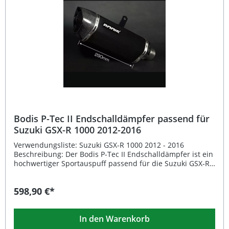
Endschalldämpfer erfolgt schnell und unkompliziert. EG-
Typgenehmigt und straßenzugelassen Hochwertiges
Edelstahl- oder Fulltitan-Material Verbesserte
Performance und Drehmomentsteigerung Einfache
Montage durch Plug-&-Play-Austausch Mit
herausnehmbarem DB-Eater Lieferumfang: 1x Bodis GP1
Endschalldämpfer (linke und rechte Seite)
Herausnehmbarer DB-Eater Montagematerial
Bodis P-Tec II Endschalldämpfer passend für
Suzuki GSX-R 1000 2012-2016
Verwendungsliste: Suzuki GSX-R 1000 2012 - 2016
Beschreibung: Der Bodis P-Tec II Endschalldämpfer ist ein
hochwertiger Sportauspuff passend für die Suzuki GSX-R
1000 der Baujahre 2012 bis 2016. Der fünfkantige
Dämpfer mit zwei Carbon-Endkappen vorn und hinten
598,90 €*
überzeugt durch eine sportliche Optik und hervorragende
Leistung. Die originale Katalysatoreinheit bleibt weiterhin
im System, wodurch die Umweltverträglichkeit erhalten
In den Warenkorb
bleibt. Mit einer Mantellänge von 290 mm, einer Höhe von
120 mm und einer Breite von 95 mm fügt sich der