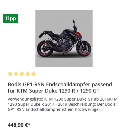
Tipp
Durchschnittliche Bewertung von 5 von 5 Sternen
Bodis GP1-RSN Endschalldämpfer passend
für KTM Super Duke 1290 R / 1290 GT
Verwendungsliste: KTM 1290 Super Duke GT ab 2016KTM
1290 Super Duke R 2017 - 2019 Beschreibung: Der Bodis
GP1-RSN Endschalldämpfer ist ein hochwertiger
Sportauspuff passend für KTM Super Duke 1290 R (2017–
2019) und 1290 GT (2016–2022). Der runde Dämpfer
448,90 €*
besteht aus robustem, schwarz beschichtetem Edelstahl