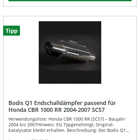
Gasannahme sowie eine gesteigerte Motorleistung. Bitte
beachten Sie, dass dieses Ersatzrohr keine EG-
Typzulassung besitzt und daher ausschließlich für den
Rennstreckeneinsatz vorgesehen ist. Durch die
fahrzeugspezifische Entwicklung wird eine perfekte
Integration in das vorhandene Abgassystem
Tipp
gewährleistet. Hochwertiger Edelstahl für maximale
Haltbarkeit Optimierter Abgasfluss für bessere
Performance Sportlicher Sound und verbesserte
Gasannahme Präzise Passform – fahrzeugspezifisch
entwickelt Nur für den Rennstreckeneinsatz geeignet
Lieferumfang: 1x Bodis Kat Ersatzrohr aus Edelstahl
Montagematerial (sofern erforderlich) Montagehinweise
Bodis Q1 Endschalldämpfer passend für
Honda CBR 1000 RR 2004-2007 SC57
Verwendungsliste: Honda CBR 1000 RR (SC57) – Baujahr
2004 bis 2007Hinweis: EG-Typgenehmigt, Original-
Katalysator bleibt erhalten. Beschreibung: Der Bodis Q1
Endschalldämpfer bietet eine sportliche Optik und