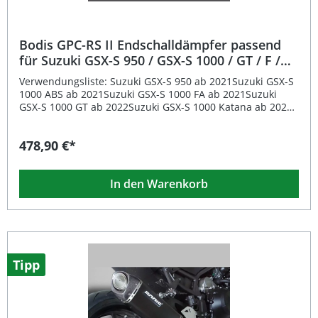
Bodis GPC-RS II Endschalldämpfer passend
für Suzuki GSX-S 950 / GSX-S 1000 / GT / F /
Katana ab 2021
Verwendungsliste: Suzuki GSX-S 950 ab 2021Suzuki GSX-S
1000 ABS ab 2021Suzuki GSX-S 1000 FA ab 2021Suzuki
GSX-S 1000 GT ab 2022Suzuki GSX-S 1000 Katana ab 2021
Beschreibung: Der Bodis GPC-RS II Endschalldämpfer
überzeugt durch sein hervorragendes Preis-Leistungs-
478,90 €*
Verhältnis und seine hochwertige Verarbeitung. Er sorgt
nicht nur für eine sportliche Optik, sondern auch für
gesteigertes Drehmoment und Leistungszuwachs. Der
In den Warenkorb
originale Katalysator bleibt weiterhin erhalten, sodass
eine umweltfreundliche und gesetzeskonforme Lösung
gewährleistet ist. Dank der E-Zulassung kann der Auspuff
im öffentlichen Straßenverkehr legal verwendet werden.
Die Montage gestaltet sich unkompliziert, da der
Endschalldämpfer einfach gegen das Originalteil
ausgetauscht wird. Hochwertiger Endschalldämpfer mit E-
Tipp
Zeichen – für den Straßenverkehr zugelassen Verbessert
Leistung, Drehmoment und Sound Original Katalysator
bleibt erhalten Einfache Montage ohne Spezialwerkzeug
Inklusive herausnehmbarem DB-Eater Lieferumfang: 1x