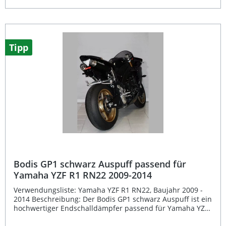
Endschalldämpfer harmonisch in das Fahrzeugdesign
ein.Dank der hochwertigen Materialien – Edelstahl,
Edelstahl schwarz oder Titan – bietet der Bodis P-Tec II
Auspuff maximale Haltbarkeit und erstklassige
Verarbeitung. Neben dem ansprechenden Klangbild sorgt
Tipp
er für einen spürbaren Zuwachs an Drehmoment und
Leistung. Der Endschalldämpfer wird mit E-Zeichen
geliefert und ist damit legal im Straßenverkehr einsetzbar.
Die Montage ist einfach – der Originalschalldämpfer wird
einfach durch den Bodis P-Tec II ersetzt. Sportlicher
fünfkantiger Dämpfer mit Carbon-Endkappen für eine
dynamische Optik Erhalt des Original-Katalysators für
umweltfreundliche Performance Spürbarer Leistungs-
und Drehmomentzuwachs Einfache Montage – Austausch
gegen Original-Endschalldämpfer Mit E-Zeichen und
herausnehmbarem DB-Eater Lieferumfang: Bodis P-Tec II
Endschalldämpfer Herausnehmbarer DB-Eater
Montagematerial EG-Typgenehmigung
Bodis GP1 schwarz Auspuff passend für
Yamaha YZF R1 RN22 2009-2014
Verwendungsliste: Yamaha YZF R1 RN22, Baujahr 2009 -
2014 Beschreibung: Der Bodis GP1 schwarz Auspuff ist ein
hochwertiger Endschalldämpfer passend für Yamaha YZF
R1 RN22 (Baujahre 2009–2014). Mit seiner runden Form,