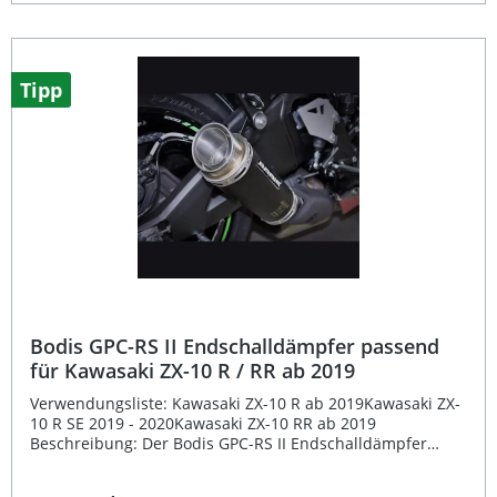
originale Katalysator bleibt dabei weiterhin erhalten. Alle
Bodis Endschalldämpfer sind mit E-Zeichen versehen und
somit für den Einsatz auf öffentlichen Straßen zugelassen.
Dank der passgenauen Konstruktion ist die Montage
besonders einfach – der Austausch gegen den Original-
Tipp
Endschalldämpfer erfolgt unkompliziert und schnell.
Sportlicher Edelstahl-Endschalldämpfer in Schwarz
Leistungs- und drehmomentsteigerndes Design Einfache
Plug-&-Play-Montage ohne Anpassungen Mit E-Zeichen –
straßenzugelassen Erhält sportlichen Sound und
individuelles Design Lieferumfang: Bodis GPC-RS II
Endschalldämpfer Edelstahl schwarz Montagematerial EG-
Typgenehmigung Montageanleitung
Bodis GPC-RS II Endschalldämpfer passend
für Kawasaki ZX-10 R / RR ab 2019
Verwendungsliste: Kawasaki ZX-10 R ab 2019Kawasaki ZX-
10 R SE 2019 - 2020Kawasaki ZX-10 RR ab 2019
Beschreibung: Der Bodis GPC-RS II Endschalldämpfer
bietet eine perfekte Kombination aus sportlichem Design,
hochwertiger Verarbeitung und Leistungssteigerung –