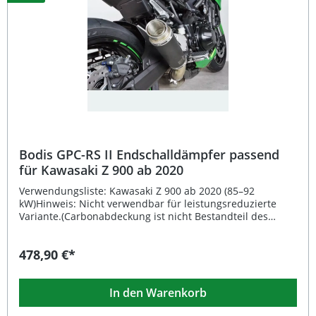
fahrzeugspezifisch entwickelt Kat bleibt erhalten –
Optimierung ohne vollständige Abgasanlagenänderung
Lieferumfang: 1x Bodis Vorschalldämpfer Ersatzrohr aus
Edelstahl
Bodis GPC-RS II Endschalldämpfer passend
für Kawasaki Z 900 ab 2020
Verwendungsliste: Kawasaki Z 900 ab 2020 (85–92
kW)Hinweis: Nicht verwendbar für leistungsreduzierte
Variante.(Carbonabdeckung ist nicht Bestandteil des
Angebots) Beschreibung: Der Bodis GPC-RS II
Endschalldämpfer passend für Kawasaki Z 900 ab Baujahr
478,90 €*
2020 überzeugt durch seine sportliche Optik, hochwertige
Verarbeitung und hervorragende Leistungsentfaltung.
Gefertigt aus schwarzem Edelstahl, bietet der Auspuff
In den Warenkorb
nicht nur eine optische Aufwertung, sondern auch einen
deutlichen Zugewinn an Drehmoment und Leistung. Der