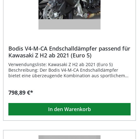
Bodis GPC-RS II Endschalldämpfer 1x herausnehmbarer
DB-Eater Montagematerial EG-Typgenehmigung
Bodis V4-M-CA Endschalldämpfer passend für
Kawasaki Z H2 ab 2021 (Euro 5)
Verwendungsliste: Kawasaki Z H2 ab 2021 (Euro 5)
Beschreibung: Der Bodis V4-M-CA Endschalldämpfer
bietet eine überzeugende Kombination aus sportlichem
Design, erstklassiger Verarbeitung und gesteigerter
Leistung. Der Original-Katalysator wird weiterhin
798,89 €*
verwendet, wodurch die straßenzugelassene
Konfiguration erhalten bleibt. Dank präziser Passform
lässt sich der Endschalldämpfer mühelos gegen das
In den Warenkorb
Originalteil austauschen. Sie profitieren nicht nur von
einer deutlichen optischen Aufwertung Ihres Motorrads,
sondern auch von einem spürbaren Zuwachs an
Drehmoment und Leistung. Das Modell ist mit einer EG-
Typgenehmigung und einem E-Zeichen ausgestattet,
wodurch eine legale Nutzung im Straßenverkehr