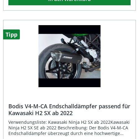
mm sorgen für eine kraftvolle Optik und satten Sound,
während der originale Katalysator weiterverwendet wird.
Das System bietet eine einfache Montage durch
Austausch gegen den Original-Endschalldämpfer und
steigert gleichzeitig sowohl Drehmoment als auch
Leistung Ihres Motorrads. Dank des E-Prüfzeichens ist der
Tipp
Auspuff für den Straßenverkehr zugelassen. Sportlicher
Doppel-Endtopf aus schwarzem Edelstahl EG-
Typgenehmigt mit E-Prüfzeichen für den Straßenverkehr
Inklusive herausnehmbarem DB-Eater Steigerung von
Drehmoment und Leistung Einfache Montage durch
Austausch gegen den Originalauspuff Lieferumfang: Bodis
GPX 2 Endschalldämpfer schwarz Herausnehmbarer DB-
Eater Montagematerial EG-Typgenehmigung / E-
Prüfzeichen
Bodis V4-M-CA Endschalldämpfer passend für
Kawasaki H2 SX ab 2022
Verwendungsliste: Kawasaki Ninja H2 SX ab 2022Kawasaki
Ninja H2 SX SE ab 2022 Beschreibung: Der Bodis V4-M-CA
Endschalldämpfer überzeugt durch eine hochwertige
Verarbeitung aus schwarzem Edelstahl und ein