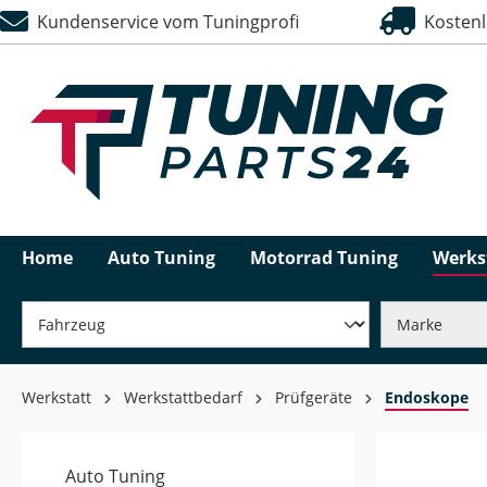
Kundenservice vom Tuningprofi
Kostenlo
springen
Zur Hauptnavigation springen
Home
Auto Tuning
Motorrad Tuning
Werks
Werkstatt
Werkstattbedarf
Prüfgeräte
Endoskope
Auto Tuning