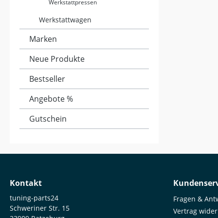
mit regelb
Werkstattpressen
Schutzkla
spritzwasserges
Werkstattwagen
Farbdispl
Inklusiv
Marken
vielseit
Lieferumfang: 1 Griff mi
Neue Produkte
1 Schwanenhal
Doppelhaken 1 Magnet 1
Bestseller
Befestigungsring
Batterien 
Angebote %
Gutschein
Kontakt
Kundenserv
tuning-parts24
Fragen & Ant
Schweriner Str. 15
Vertrag wide