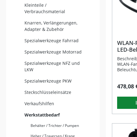
Kleinteile /
Verbrauchsmaterial
Knarren, Verlängerungen,
Adapter & Zubehör
Spezialwerkzeuge Fahrrad
WLAN-F
LED-Be
Spezialwerkzeuge Motorrad
Smartp
Beschrei
Spezialwerkzeuge NFZ und
WLAN-Far
LKW
Beleucht
Ihnen di
schwer zu
Spezialwerkzeuge PKW
478,08 
ermöglich
Flugzeugb
Steckschlüsseleinsätze
Haushalt 
der drah
Verkaufshilfen
überträgt
direkt au
Werkstattbedarf
Endgerät.
netzunab
Behälter / Trichter / Pumpen
über eine
eine Sma
Heber / Traversen / Krane