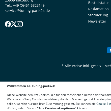
23909 Ratzeburg
Bestellstatus
Tel.:
+49 (0)451 5823149
Reklamation
service@tuning-parts24.de
Stornierung
Newsletter
* Alle Preise inkl. gesetzl. M
Willkommen bei tuning-parts24!
Diese Website benutzt Cookies, die für den technischen Betrieb der Websit
Website erhöhen, Cookies von dritten, die dem Marketing- und Tracking-Zw
sollen, werden nur mit Ihrer Zustimmung gesetzt. Sie können die
Cookie-Ein
dürfen, indem Sie auf
"Alle Cookies akzeptieren"
klicken.