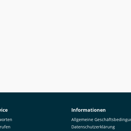
arer LED-Beleuchtung IP67
für Haken und Magnet 90° Spiegel
sse – robust und
Saugnäpfe für WLAN-Box
chützt 3,31 Zoll TFT-
ay für klare Bilddarstellung
e umfangreichem Zubehör für
ige Anwendungen
t LCD-Monitor
s 1 Haken 1
 Spiegel 2
e 1 Videokabel 4
AA 1,5 Volt
ice
Informationen
worten
Allgemeine Geschäftsbeding
rrufen
Datenschutzerklärung