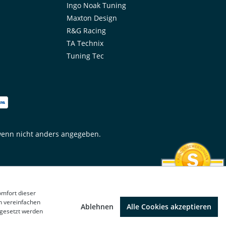
Ingo Noak Tuning
Maxton Design
R&G Racing
TA Technix
Tuning Tec
enn nicht anders angegeben.
SEHR GUT
omfort dieser
4.78 / 5
n vereinfachen
Ablehnen
Alle Cookies akzeptieren
aus 1312 Bewertungen
 gesetzt werden
bei: google.de,
shopvote.de