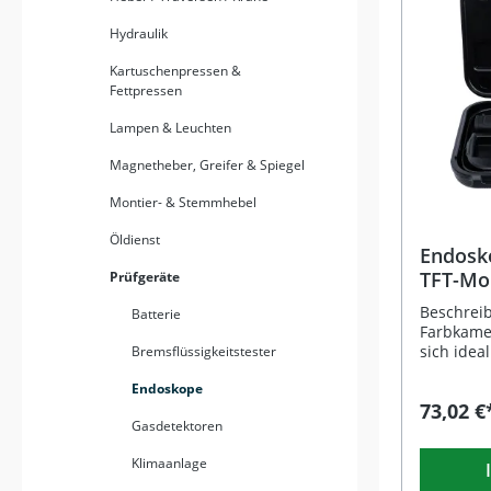
komforta
Hydraulik
halbstarr
und bis z
Kartuschenpressen &
einem Ka
Fettpressen
mm, 60° S
Pixel Aufl
Lampen & Leuchten
detaillier
schwieri
Magnetheber, Greifer & Spiegel
IP67 sorg
wasserges
Montier- & Stemmhebel
anspruch
Lithium-P
Öldienst
ermöglich
Endosk
für maximale
TFT-Mo
Prüfgeräte
Übertragu
Android- u
Beschrei
Batterie
beleucht
Farbkamer
Durchmes
sich idea
Bremsflüssigkeitstester
180° schw
schwer zu
Endoskope
Kamerason
Fahrzeuge
73,02 €
Robustes,
Industrie
Gasdetektoren
für prof
Schwanen
Integrier
980 mm 
Klimaanlage
praktisch
Kamerako
Lieferumfang: Farb-End
Durchmess