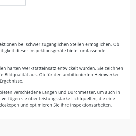
Schwanenhals-Kamerasonde (1000
ht,
mm) Magnet und Hakenaufsatz
eter lange
Bedienungsanleitung
 Das
-Geräten.
icht eine
 zu vier
pektionen bei schwer zugänglichen Stellen ermöglichen. Ob
kt für den
eitigkeit dieser Inspektionsgeräte bietet umfassende
t,
.
IP67) mit
den harten Werkstatteinsatz entwickelt wurden. Sie zeichnen
e Bildqualität aus. Ob für den ambitionierten Heimwerker
 MP
 Ergebnisse.
le bieten verschiedene Längen und Durchmesser, um auch in
S und
loser App
rfügen sie über leistungsstarke Lichtquellen, die eine
en) und
doskopen und optimieren Sie Ihre Inspektionsarbeiten.