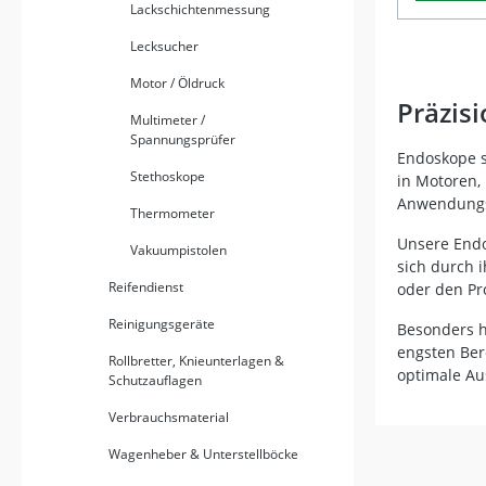
Lackschichtenmessung
für Smartphone Lad
enge Hoh
Micro-USB Reinigungstuch
regelbar
Lecksucher
Kamerali
Kamerakop
bei schle
Motor / Öldruck
integrier
Präzis
Größe von
Multimeter /
dank 640 
Spannungsprüfer
detailreic
Endoskope s
Schutzkla
Stethoskope
in Motoren, 
und Schwa
Anwendungs
für den E
Thermometer
verschmu
Unsere Endo
Vakuumpistolen
geeignet
sich durch 
über vier
Reifendienst
oder den Pro
versorgt 
Betriebsz
Reinigungsgeräte
Besonders h
Durch das
sie sogar
engsten Ber
Rollbretter, Knieunterlagen &
Aufheben
optimale Au
Schutzauflagen
Muttern 
echter He
Verbrauchsmaterial
oder Hobbyber
Inspektio
Wagenheber & Unterstellböcke
Bereiche 8 mm Kameradurchmesser