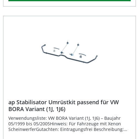
optimales Fahrgefühl erzielt – sowohl im Alltagsverkehr
als auch bei sportlicher Fahrweise. Eintragungsfrei gemäß
beiliegender Dokumentation Speziell entwickelt für
Fahrzeuge ohne Xenon-Scheinwerfer Verbessert die
Kurvenstabilität und das Fahrverhalten Hohe
Passgenauigkeit durch fahrzeugspezifische Ausführung
Lieferumfang: 1x ap Stabilisator Umrüstkit
ap Stabilisator Umrüstkit passend für VW
BORA Variant (1J, 1J6)
Verwendungsliste: VW BORA Variant (1J, 1J6) – Baujahr
05/1999 bis 05/2005Hinweis: Für Fahrzeuge mit Xenon
ScheinwerferGutachten: Eintragungsfrei Beschreibung:
Das ap Stabilisator Umrüstkit passend für VW BORA