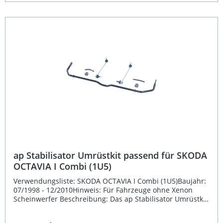
Passgenauigkeit gewährleistet. Dank der
eintragungsfreien Ausführung ist keine nachträgliche
Abnahme notwendig, wodurch der Einbau besonders
komfortabel und unkompliziert erfolgt. Eintragungsfreie
Ausführung – keine zusätzliche TÜV-Abnahme erforderlich
Hochwertige Materialien für lange Lebensdauer und
Stabilität Optimierte Fahrwerksabstimmung für präziseres
Handling Fahrzeugspezifisches Design für maximale
Passgenauigkeit Einfache Montage ohne aufwendige
Umbaumaßnahmen Lieferumfang: 1x ap Stabilisator
Umrüstkit (Stück)
ap Stabilisator Umrüstkit passend für SKODA
OCTAVIA I Combi (1U5)
Verwendungsliste: SKODA OCTAVIA I Combi (1U5)Baujahr:
07/1998 - 12/2010Hinweis: Für Fahrzeuge ohne Xenon
Scheinwerfer Beschreibung: Das ap Stabilisator Umrüstkit
passend für SKODA OCTAVIA I Combi (1U5) wurde speziell
für Fahrzeuge ohne Xenon Scheinwerfer entwickelt. Es