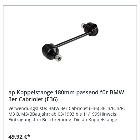
und die präzise Passgenauigkeit wird eine langlebige und
zuverlässige Leistung gewährleistet. Ideal für Tuning-
Enthusiasten, die Wert auf optimales Handling und ein
sportliches Fahrgefühl legen. Fahrzeugspezifisches Design
für exakte Passform Eintragungsfrei – keine TÜV-Abnahme
erforderlich Verbessertes Fahrverhalten und höhere
Fahrstabilität Langlebige Qualität von ap Einfache
Montage ohne Nacharbeiten Lieferumfang: 1x ap
Koppelstange 180mm
ap Koppelstange 180mm passend für BMW
3er Cabriolet (E36)
Verwendungsliste: BMW 3er Cabriolet (E36) 3B, 3/B, 3/R,
M3 B, M3/BBaujahr: ab 03/1993 bis 11/1999Hinweis:
Eintragungsfrei Beschreibung: Die ap Koppelstange
180mm ist die ideale Ergänzung für Ihr sportlich
abgestimmtes Fahrwerkssystem. Sie sorgt für eine
49,92 €*
optimale Verbindung zwischen Stabilisator und