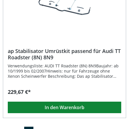
ap Stabilisator Umrüstkit passend für Audi TT
Roadster (8N) 8N9
Verwendungsliste: AUDI TT Roadster (8N) 8N9Baujahr: ab
10/1999 bis 02/2007Hinweis: nur für Fahrzeuge ohne
Xenon Scheinwerfer Beschreibung: Das ap Stabilisator
Umrüstkit passend für Audi TT Roadster (8N) 8N9 ab
Baujahr 10/1999 bis 02/2007 wurde speziell entwickelt, um
229,67 €*
die Fahrstabilität und Kurvendynamik Ihres Fahrzeugs zu
optimieren. Durch die Umrüstung auf dieses Kit wird das
Fahrverhalten sportlicher und präziser, insbesondere bei
In den Warenkorb
schnellen Kurvenfahrten und Lastwechseln. Die
Ausführung ist für Fahrzeuge ohne Xenon Scheinwerfer
geeignet und erfordert keine Eintragung, da das Kit
eintragungsfrei ist. Das ap Stabilisator Umrüstkit
überzeugt durch eine robuste Verarbeitung, präzise