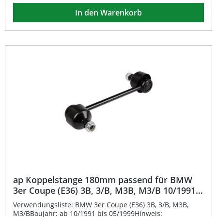
Fahrwerksarten. Das Werkzeug liegt gut in der Hand und
In den Warenkorb
überzeugt durch seine lange Lebensdauer sowie
hochwertige Verarbeitung. Universell einsetzbarer
Hakenschlüssel mit 80 mm Durchmesser Perfekt geeignet
zum Einstellen von Gewindefahrwerken Hochwertige
Verarbeitung für lange Lebensdauer Ergonomische Form
sorgt für sicheren Halt beim Arbeiten Stabiler Stahl für
hohe Belastbarkeit Lieferumfang: 1x ap Hakenschlüssel
80mm
ap Koppelstange 180mm passend für BMW
3er Coupe (E36) 3B, 3/B, M3B, M3/B 10/1991–
05/1999
Verwendungsliste: BMW 3er Coupe (E36) 3B, 3/B, M3B,
M3/BBaujahr: ab 10/1991 bis 05/1999Hinweis: