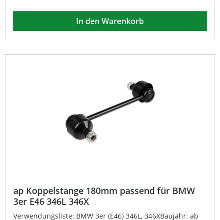
Radaufhängung und unterstützt so ein präzises
Lenkverhalten sowie ein verbessertes Fahrgefühl. Durch
In den Warenkorb
ihre exakte Passform ist sie speziell passend für BMW 3er
Cabriolet (E36) konzipiert und gewährleistet eine lange
Lebensdauer auch unter hohen Belastungen.Mit dieser
hochwertigen Koppelstange für den Bereich Auto Tuning –
Fahrwerk Zubehör – profitieren Sie von stabiler
Performance und sicherer Straßenlage bei jeder
Fahrsituation. Ideal für Fahrer, die Wert auf Qualität und
Performance legen. Exakte Passform passend für BMW 3er
Cabriolet (E36) Stabile Konstruktion für sportliches
Fahrverhalten Eintragungsfrei – keine zusätzliche
Abnahme erforderlich Langlebiges Material für
dauerhafte Stabilität Perfekte Ergänzung für ap
Fahrwerkskomponenten Lieferumfang: 1x ap
Koppelstange 180mm
ap Koppelstange 180mm passend für BMW
3er E46 346L 346X
Verwendungsliste: BMW 3er (E46) 346L, 346XBaujahr: ab