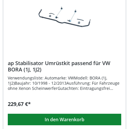
Hochwertige Verarbeitung für lange Lebensdauer
Lieferumfang: 1x ap Stabilisator Umrüstkit (Stück)
ap Stabilisator Umrüstkit passend für VW
BORA (1J, 1J2)
Verwendungsliste: Automarke: VWModell: BORA (1J,
1J2)Baujahr: 10/1998 - 12/2013Ausführung: Für Fahrzeuge
ohne Xenon ScheinwerferGutachten: Eintragungsfrei
Beschreibung: Das ap Stabilisator Umrüstkit passend für
VW BORA (1J, 1J2) wurde speziell für Fahrzeuge ohne
229,67 €*
Xenon Scheinwerfer entwickelt. Es sorgt für eine präzisere
Fahrwerksabstimmung und verbessert das Handling
deutlich – ideal für alle, die Wert auf sportliches
In den Warenkorb
Fahrverhalten und Stabilität legen. Durch die
fahrzeugspezifische Auslegung ist eine optimale