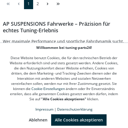
1
2
Passform und eine einfache Montage, wodurch Sie Ihr
Fahrwerk effizient aufwerten können, ohne den
Fahrkomfort zu beeinträchtigen. Spezifisch abgestimmt
für Audi TT Roadster (8N) 8N9 Verbessert Fahrstabilität
AP SUSPENSIONS Fahrwerke – Präzision für
und Handling Einfache Nachrüstung – kein Eintrag
echtes Tuning-Erlebnis
erforderlich (eintragungsfrei) Hochwertige
Materialqualität für lange Lebensdauer Ideal für sportlich
ambitionierte Fahrer Lieferumfang: 1x ap Stabilisator
Wer maximale Performance und sportliche Fahrdynamik sucht,
Umrüstkit
kommt an
AP SUSPENSIONS
nicht vorbei. Der deutsche
Willkommen bei tuning-parts24!
Hersteller steht für höchste Qualität, Fahrkomfort und präzises
Diese Website benutzt Cookies, die für den technischen Betrieb der
Handling – sowohl im Alltag als auch auf der Rennstrecke. Bei
Website erforderlich sind und stets gesetzt werden. Andere Cookies,
tuning-parts24.de
finden Sie das komplette Sortiment an
AP
die den Nutzungskomfort dieser Website erhöhen, Cookies von
SUSPENSIONS Fahrwerken
, perfekt abgestimmt auf
dritten, die dem Marketing- und Tracking-Zwecken dienen oder die
verschiedenste Fahrzeugmodelle.
Interaktion mit anderen Websites und sozialen Netzwerken
vereinfachen sollen, werden nur mit Ihrer Zustimmung gesetzt. Sie
Gewindefahrwerke von AP SUSPENSIONS – individuelle
können die
Cookie-Einstellungen
ändern oder Ihr Einverständnis
Tieferlegung mit Qualität
erteilen, dass alle genannten Cookies gesetzt werden dürfen, indem
Sie auf
"Alle Cookies akzeptieren"
klicken.
Die
AP SUSPENSIONS Gewindefahrwerke
ermöglichen eine
Impressum
|
Datenschutzerklärung
stufenlose Tieferlegung und bieten so eine perfekte Balance
SEHR GUT
(4.78 / 5)
zwischen Optik und Fahrperformance. Dank sorgfältiger
aus
1310
Bewertungen bei: google.de, shopvote.de ⓘ
Ablehnen
Alle Cookies akzeptieren
Informationen zur Echtheit der Bewertungen
Verarbeitung und TÜV-geprüfter Komponenten profitieren Sie