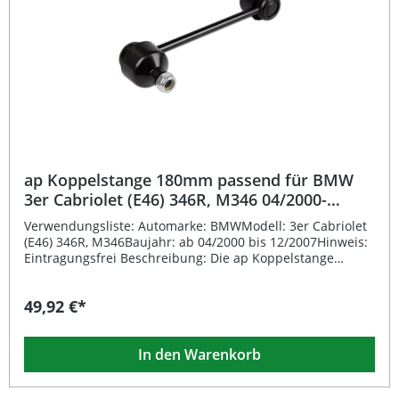
Koppelstange 180mm
ap Koppelstange 180mm passend für BMW
3er Cabriolet (E46) 346R, M346 04/2000-
12/2007
Verwendungsliste: Automarke: BMWModell: 3er Cabriolet
(E46) 346R, M346Baujahr: ab 04/2000 bis 12/2007Hinweis:
Eintragungsfrei Beschreibung: Die ap Koppelstange
180mm ist ein hochwertiges Fahrwerkszubehör, das
speziell passend für BMW 3er Cabriolet (E46) 346R, M346
49,92 €*
entwickelt wurde. Sie sorgt für eine präzise Verbindung
zwischen Stabilisator und Fahrwerk, wodurch die
Fahrstabilität und das Kurvenverhalten spürbar
In den Warenkorb
verbessert werden. Dank der fahrzeugspezifischen
Konstruktion ist eine einfache Montage ohne zusätzliche
Anpassungen möglich. Durch die robuste Verarbeitung