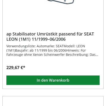
ap Stabilisator Umrüstkit passend für SEAT
LEON (1M1) 11/1999–06/2006
Verwendungsliste: Automarke: SEATModell: LEON
(1M1)Baujahr: ab 11/1999 bis 06/2006Hinweis: Für
Fahrzeuge ohne Xenon Scheinwerfer Beschreibung: Das
ap Stabilisator Umrüstkit passend für SEAT LEON (1M1)
11/1999–06/2006 wurde speziell für Fahrzeuge ohne
229,67 €*
Xenon Scheinwerfer entwickelt. Es verbessert die
Fahrstabilität und reduziert die Rollneigung in Kurven
deutlich. Dank der fahrzeugspezifischen Konstruktion ist
In den Warenkorb
eine perfekte Passform gewährleistet. Das Kit ist
eintragungsfrei und somit ideal für alle, die eine einfache
und rechtlich unbedenkliche Optimierung ihres
Fahrwerks wünschen. Dieses Umrüstkit sorgt für ein
präziseres Lenkverhalten, erhöht die Straßenlage bei
sportlicher Fahrweise und steigert das gesamte
Fahrgefühl Ihres Fahrzeugs. Eintragungsfreies Umrüstkit –