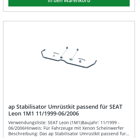
In den Warenkorb
Die hochwertige Verarbeitung sorgt für eine lange
Lebensdauer und zuverlässige Performance im Alltag
sowie bei sportlicher Fahrweise. Das Produkt ist
eintragungsfrei und ermöglicht eine einfache Montage
ohne aufwendige Anpassungen. Fahrzeugspezifisches
Umrüstkit für SEAT TOLEDO II (1M2) Geeignet für
Fahrzeuge mit Xenon Scheinwerfern Eintragungsfrei –
keine Abnahme erforderlich Optimierte Fahrstabilität und
präzises Handling Einfache Montage mit hoher
Passgenauigkeit Lieferumfang: 1x ap Stabilisator
Umrüstkit
ap Stabilisator Umrüstkit passend für SEAT
Leon 1M1 11/1999-06/2006
Verwendungsliste: SEAT Leon (1M1)Baujahr: 11/1999 -
06/2006Hinweis: Für Fahrzeuge mit Xenon Scheinwerfer
Beschreibung: Das ap Stabilisator Umrüstkit passend für