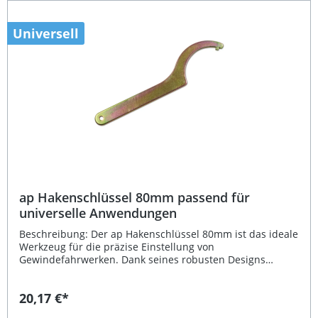
Universell
ap Hakenschlüssel 80mm passend für
universelle Anwendungen
Beschreibung: Der ap Hakenschlüssel 80mm ist das ideale
Werkzeug für die präzise Einstellung von
Gewindefahrwerken. Dank seines robusten Designs
ermöglicht er ein sicheres und müheloses Einstellen der
Federteller an verschiedenen Fahrwerken. Mit einem
20,17 €*
Hakendurchmesser von 80 mm ist der Schlüssel universell
einsetzbar und eignet sich für zahlreiche Fahrzeuge und