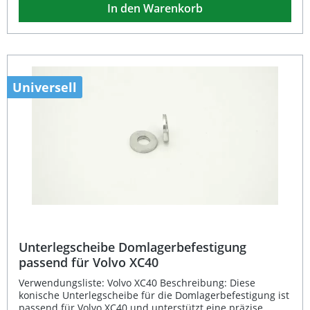
In den Warenkorb
Verwendungsliste. Ölkühler-Schraubeinsatz für
Thermostat Fahrzeugspezifische Ausführung passend für
TOYOTA GT86 (ZN) ab 2012 Geeignet zur
Zusammenstellung eines Ölkühler-Systems Lieferumfang:
K-Sport Ölkühler-Schraubeinsatz für Thermostat
Universell
Unterlegscheibe Domlagerbefestigung
passend für Volvo XC40
Verwendungsliste: Volvo XC40 Beschreibung: Diese
konische Unterlegscheibe für die Domlagerbefestigung ist
passend für Volvo XC40 und unterstützt eine präzise