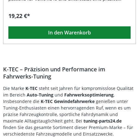
Montage im Bereich des Domlagers. Das Aludrehteil
verfügt über einen Außendurchmesser von 18,5 mm,
19,22 €*
einen Innendurchmesser von 8,4 mm sowie eine konische
Stärke von 1,4-3,7 mm. Die präzise gefertigte Aluminium-
Ausführung ist eine passende Lösung, wenn Sie eine
In den Warenkorb
Unterlegscheibe mit den vorgegebenen Maßen für Ihre
Domlagerbefestigung benötigen. Passgenaue
Unterlegscheibe für die Domlagerbefestigung Passend für
Volvo XC40 Präzise gefertigtes Aludrehteil Konische
Ausführung mit 1,4-3,7 mm Stärke 18,5 mm
Außendurchmesser und 8,4 mm Innendurchmesser
Lieferumfang: Unterlegscheibe für Domlagerbefestigung
K-TEC – Präzision und Performance im
Fahrwerks-Tuning
Die Marke
K-TEC
steht seit Jahren für kompromisslose Qualität
im Bereich
Auto-Tuning
und
Fahrwerksoptimierung
.
Insbesondere die
K-TEC Gewindefahrwerke
genießen unter
Tuning-Enthusiasten einen hervorragenden Ruf, wenn es um
präzise Fahrzeugkontrolle, sportliche Fahrdynamik und
maximale Alltagstauglichkeit geht. Bei
tuning-parts24.de
finden Sie das gesamte Sortiment dieser Premium-Marke – für
verschiedenste Fahrzeugmodelle und Einsatzzwecke.