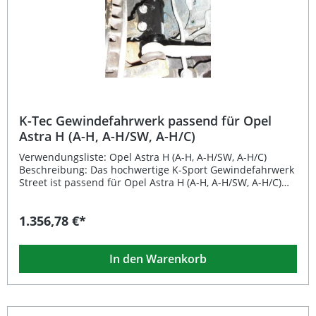
Fahrerinnen und Fahrer, die Wert auf Qualität,
Straßenperformance und ein perfektes Fahrgefühl legen.
Höhenverstellbares Gewindefahrwerk mit sportlicher
Abstimmung Getrennte Dämpfer- und Federkonstruktion
an der Hinterachse Inklusive Aluminium Domlager vorne
und hinten TÜV-Teilegutachten für einfache Eintragung
Inklusive Montagematerial und Einstellwerkzeug
Lieferumfang: 4 Federbeine Aluminium Domlager 2
Hakenschlüssel 4 Einstellrädchen zur Dämpfungs-
Einstellung Alle nötigen Befestigungsteile TÜV-
K-Tec Gewindefahrwerk passend für Opel
Teilegutachten Ausführliche Einbauanleitung
Astra H (A-H, A-H/SW, A-H/C)
Verwendungsliste: Opel Astra H (A-H, A-H/SW, A-H/C)
Beschreibung: Das hochwertige K-Sport Gewindefahrwerk
Street ist passend für Opel Astra H (A-H, A-H/SW, A-H/C)
und richtet sich an anspruchsvolle Fahrerinnen und
Fahrer, die sportliche Performance mit alltagstauglichem
1.356,78 €*
Komfort verbinden möchten. Dank der präzisen
Gewindeverstellung lässt sich die Fahrzeughöhe
individuell anpassen, wodurch eine perfekte Abstimmung
In den Warenkorb
von Fahrwerk und Straßenlage erzielt wird. Die
einstellbare Dämpfung ermöglicht es Ihnen, das
Fahrverhalten sowohl sportlich-straff als auch komfortabel
auszulegen. Alle Komponenten sind technisch ausgereift
und TÜV-geprüft, was höchste Sicherheit und