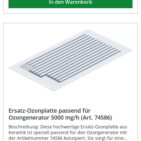
In den Warenkorb
erzeugt. Dieses spaltet Geruchsmoleküle,
Mikroorganismen und Schadstoffe auf und sorgt damit für
hygienisch reine Luft. Nach etwa einer Stunde wandelt
sich das Ozon wieder zu harmlosem Sauerstoff zurück –
ganz ohne chemische Zusätze oder Rückstände. Dieser
natürliche Prozess erinnert an den frischen Geruch der
Luft nach einem Gewitter. Der Ozongenerator zeichnet
sich durch einfache Handhabung, hohe Effektivität und
umweltfreundlichen Betrieb aus. Eine Ersatz-Ozonplatte
ist separat als Zubehör erhältlich (Art. 74586). Effektive
Geruchsneutralisation in Fahrzeugen, Räumen und
Möbeln Hohe Ozonleistung von 5000 mg/h für schnelle
Frische Rückstandsfreie Reinigung ohne chemische
Zusätze Natürlicher Prozess – Ozon verwandelt sich
zurück in Sauerstoff Einfache Bedienung und langlebige
Bauweise Lieferumfang: 1x Ozongenerator 5000 mg/h
Netzkabel Bedienungsanleitung
Ersatz-Ozonplatte passend für
Ozongenerator 5000 mg/h (Art. 74586)
Beschreibung: Diese hochwertige Ersatz-Ozonplatte aus
Keramik ist speziell passend für den Ozongenerator mit
der Artikelnummer 74586 konzipiert. Sie sorgt für eine