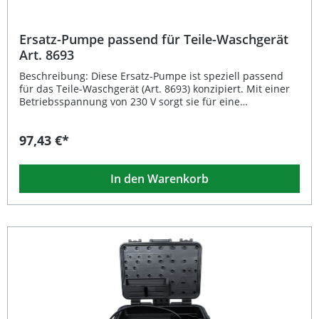
Ersatz-Pumpe passend für Teile-Waschgerät
Art. 8693
Beschreibung: Diese Ersatz-Pumpe ist speziell passend
für das Teile-Waschgerät (Art. 8693) konzipiert. Mit einer
Betriebsspannung von 230 V sorgt sie für eine
zuverlässige Förderleistung und eine gleichmäßige
Reinigung von Werkzeugen und Bauteilen. Durch die
97,43 €*
robuste Konstruktion ist sie ideal für den Dauereinsatz in
der Werkstatt geeignet und ersetzt defekte oder
verschlissene Pumpen zuverlässig. Leistungsstarke 230-V-
In den Warenkorb
Pumpe für konstante Förderleistung Speziell passend für
Teile-Waschgerät Art. 8693 Langlebige und robuste
Ausführung für Werkstattbetrieb Einfache Installation als
Ersatz für die Originalpumpe Optimale
Reinigungsergebnisse bei minimalem Energieverbrauch
Lieferumfang: 1x Ersatz-Pumpe für Teile-Waschgerät Art.
8693