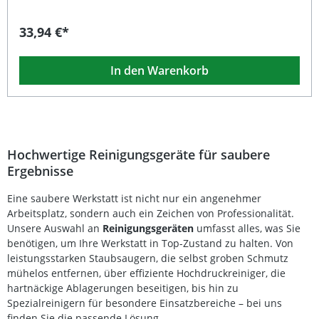
zuverlässige Ozonerzeugung mit einer Kapazität von 5000
mg/h und ist dank ihrer robusten Bauweise besonders
33,94 €*
langlebig. Die Montage ist schnell und einfach
durchführbar – ideal, wenn Sie die Leistung Ihres
Ozongenerators wieder auf den ursprünglichen Zustand
In den Warenkorb
bringen möchten. Mit einem Bruttogewicht von 53 g
überzeugt die Platte durch ihre solide Qualität und
optimale Passform. Langlebige Keramik-Ozonplatte für
Ozongenerator Art. 74586 Hohe Ozonleistung von 5000
mg/h Einfacher Austausch und Montage Optimale
Passgenauigkeit und stabile Bauweise Unterstützt die
volle Reinigungsleistung des Geräts Lieferumfang: 1 ×
Hochwertige Reinigungsgeräte für saubere
Ersatz-Ozonplatte aus Keramik
Ergebnisse
Eine saubere Werkstatt ist nicht nur ein angenehmer
Arbeitsplatz, sondern auch ein Zeichen von Professionalität.
Unsere Auswahl an
Reinigungsgeräten
umfasst alles, was Sie
benötigen, um Ihre Werkstatt in Top-Zustand zu halten. Von
leistungsstarken Staubsaugern, die selbst groben Schmutz
mühelos entfernen, über effiziente Hochdruckreiniger, die
hartnäckige Ablagerungen beseitigen, bis hin zu
Spezialreinigern für besondere Einsatzbereiche – bei uns
finden Sie die passende Lösung.