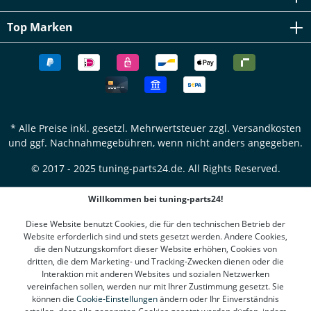
Top Marken
* Alle Preise inkl. gesetzl. Mehrwertsteuer zzgl.
Versandkosten
und ggf. Nachnahmegebühren, wenn nicht anders angegeben.
© 2017 - 2025 tuning-parts24.de. All Rights Reserved.
Willkommen bei tuning-parts24!
Diese Website benutzt Cookies, die für den technischen Betrieb der
Website erforderlich sind und stets gesetzt werden. Andere Cookies,
die den Nutzungskomfort dieser Website erhöhen, Cookies von
dritten, die dem Marketing- und Tracking-Zwecken dienen oder die
Interaktion mit anderen Websites und sozialen Netzwerken
vereinfachen sollen, werden nur mit Ihrer Zustimmung gesetzt. Sie
können die
Cookie-Einstellungen
ändern oder Ihr Einverständnis