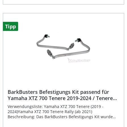
Befestigungs Kit sorgt mit seinem vollständig
umlaufenden Aluminiumdesign und den zwei stabilen
Befestigungspunkten für maximalen Schutz. Es ist präzise
gefertigt, passt perfekt an die Original-Lenkeraufnahmen
und gewährleistet so eine einfache Montage sowie
Tipp
dauerhafte Stabilität. Kompatibel mit BarkBusters JET-,
VPS-, STORM- und Carbon-Schutzvorrichtungen (jeweils
separat erhältlich). Perfekte Passform passend für
ausgewählte KTM, Royal Enfield und Yamaha Modelle
Hochwertiges Aluminium für maximale Stabilität Einfache
Montage an Original-Lenkeraufnahmen Kompatibel mit
verschiedenen BarkBusters Schutzvorrichtungen
Langlebig und korrosionsbeständig hergestellt in
Australien Lieferumfang: 1 Paar Befestigungs Kit
Montagematerial
BarkBusters Befestigungs Kit passend für
Yamaha XTZ 700 Tenere 2019-2024 / Tenere
Rally ab 2021
Verwendungsliste: Yamaha XTZ 700 Tenere (2019 -
2024)Yamaha XTZ 700 Tenere Rally (ab 2021)
Beschreibung: Das BarkBusters Befestigungs Kit wurde
speziell entwickelt, um eine stabile und sichere Montage
der Handschützer an Ihrem Motorrad zu gewährleisten.