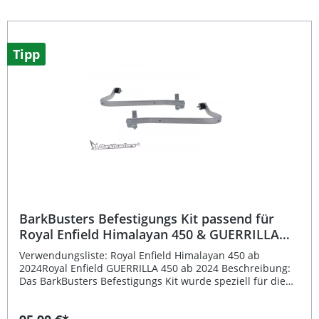
langlebige Materialien Einfaches Montagesystem mit
internem Verriegelungsmechanismus Effektiver Schutz
gegen Wind, Regen und Kälte Aluminiumrahmen und
Verschlusskappe für stabile Befestigung Kompatibel mit 6
Tipp
mm und 8 mm Innengewinde-Lenkern Lieferumfang: 1
Paar BarkBusters Storm Handschützer Aluminiumrahmen
mit Einpunktbefestigung Montagematerial
BarkBusters Befestigungs Kit passend für
Royal Enfield Himalayan 450 & GUERRILLA
450 ab 2024
Verwendungsliste: Royal Enfield Himalayan 450 ab
2024Royal Enfield GUERRILLA 450 ab 2024 Beschreibung:
Das BarkBusters Befestigungs Kit wurde speziell für die
Modelle Royal Enfield Himalayan 450 und GUERRILLA 450
ab Baujahr 2024 entwickelt. Es bietet eine präzise