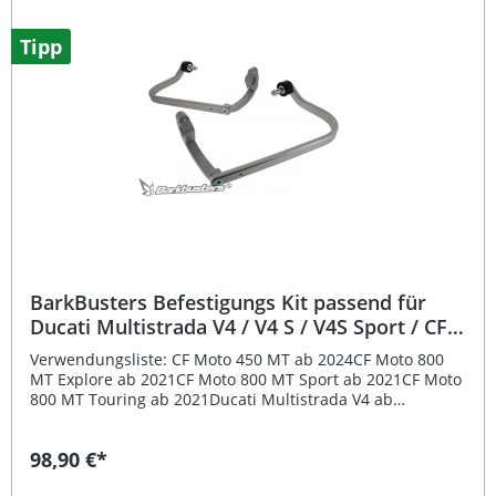
Vibrationen am Motorradlenker Kompatibel mit den
meisten BarkBusters-Backbones (außer EGO-Serie) Ca. 180
Tipp
g Zusatzgewicht pro Seite für optimale Dämpfung
Pulverbeschichtetes schwarzes Finish für hohe Haltbarkeit
Stilvolle Ergänzung für verbessertes Fahrgefühl
Lieferumfang: 1 Paar BarkBusters Lenkerendgewichte
Montagematerial
BarkBusters Befestigungs Kit passend für
Ducati Multistrada V4 / V4 S / V4S Sport / CF
Moto 450 MT / 800 MT
Verwendungsliste: CF Moto 450 MT ab 2024CF Moto 800
MT Explore ab 2021CF Moto 800 MT Sport ab 2021CF Moto
800 MT Touring ab 2021Ducati Multistrada V4 ab
2021Ducati Multistrada V4 S ab 2021 Beschreibung: Das
BarkBusters Befestigungs-Kit wurde speziell entwickelt,
98,90 €*
um höchste Stabilität und zuverlässigen Schutz für
Motorradfahrer zu gewährleisten. Das System überzeugt