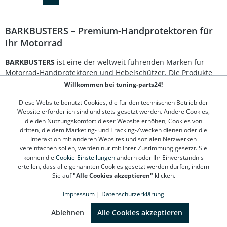
eine optimale Blinkfrequenz kann optional ein Widerstand
eingesetzt werden (separat erhältlich). Superhelle LED-
Beleuchtung für maximale Sichtbarkeit Mit E-
BARKBUSTERS – Premium-Handprotektoren für
Kennzeichnung für legale Nutzung im Straßenverkehr
Ihr Motorrad
Passend für BarkBusters JET, VPS und STORM
Handprotektoren Geringer Energieverbrauch und
einfache Montage Erhältlich in Bernstein (Blinker) oder
BARKBUSTERS
ist eine der weltweit führenden Marken für
Weiss (Positionslicht) Lieferumfang: 1 Paar BarkBusters
Motorrad-Handprotektoren und Hebelschützer. Die Produkte
LED Lights (links und rechts) Farbe wählbar: Bernstein
zeichnen sich durch eine robuste Aluminium-Verstärkung,
Willkommen bei tuning-parts24!
oder Weiss
hochwertige Materialien und passgenaue Montagekits aus, die
Diese Website benutzt Cookies, die für den technischen Betrieb der
sowohl auf der Straße als auch im Gelände zuverlässigen
Website erforderlich sind und stets gesetzt werden. Andere Cookies,
Schutz bieten. Bei
tuning-parts24.de
finden Sie ein
die den Nutzungskomfort dieser Website erhöhen, Cookies von
umfassendes Sortiment für nahezu alle gängigen
dritten, die dem Marketing- und Tracking-Zwecken dienen oder die
Motorradmodelle.
Interaktion mit anderen Websites und sozialen Netzwerken
vereinfachen sollen, werden nur mit Ihrer Zustimmung gesetzt. Sie
Warum BARKBUSTERS Handprotektoren?
können die
Cookie-Einstellungen
ändern oder Ihr Einverständnis
erteilen, dass alle genannten Cookies gesetzt werden dürfen, indem
Die Handprotektoren von
BARKBUSTERS
schützen nicht nur
Sie auf
"Alle Cookies akzeptieren"
klicken.
Ihre Hände und Hebel vor Steinschlag, Wind und Wetter,
Impressum
|
Datenschutzerklärung
sondern auch bei Stürzen oder Offroad-Abenteuern. Dank der
SEHR GUT
(4.78 / 5)
stabilen Aluminiumkonstruktion und austauschbaren
aus
1312
Bewertungen bei: google.de, shopvote.de ⓘ
Ablehnen
Alle Cookies akzeptieren
Kunststoffschalen punkten sie durch Langlebigkeit und
Informationen zur Echtheit der Bewertungen