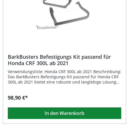
Handschutz-Varianten Einfache Montage dank präzisem
Design und kompletter Hardware Keine ABE erforderlich
für die Verwendung Lieferumfang: 1 Paar Befestigungskits
aus Aluminium Komplettes Montagematerial
BarkBusters Befestigungs Kit passend für
Honda CRF 300L ab 2021
Verwendungsliste: Honda CRF 300L ab 2021 Beschreibung:
Das BarkBusters Befestigungs Kit passend für Honda CRF
300L ab 2021 bietet eine robuste und langlebige Lösung
zur sicheren Montage von Handschützern an Ihrem
Motorrad. Entwickelt mit über 30 Jahren Erfahrung im
98,90 €*
Motorradsektor, vereint dieses Kit Stärke, Stabilität und
ein präzises Design. Die vollständig umlaufende
Aluminiumhalterung gewährleistet optimalen Schutz für
In den Warenkorb
Hebel und Hände, während zwei stabile
Befestigungspunkte maximale Sicherheit auch bei
anspruchsvollen Offroad-Bedingungen bieten.Dieses Set
enthält ausschließlich das Hardware-Kit ohne