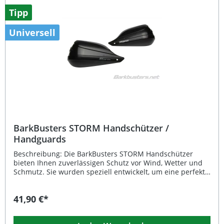
Tipp
Universell
BarkBusters STORM Handschützer /
Handguards
Beschreibung: Die BarkBusters STORM Handschützer
bieten Ihnen zuverlässigen Schutz vor Wind, Wetter und
Schmutz. Sie wurden speziell entwickelt, um eine perfekte
Kombination aus robustem Design und Funktionalität zu
gewährleisten. Der schlagfeste Kunststoff schützt Ihre
41,90 €*
Hände effektiv vor Ästen, Steinschlägen und Kälte,
wodurch sie sich ideal für den ganzjährigen Einsatz
eignen.Die Handprotektoren sind kompatibel mit allen