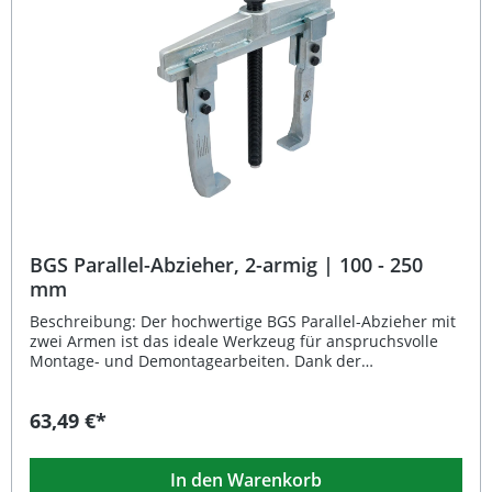
Robuste Umschaltknarre für langlebigen Werkstatteinsatz
Deutlich wahrnehmbares Klicksignal bei Zielmoment
Verriegelung gegen versehentliches Verstellen des
Drehmoments Geliefert in stabiler Kunststoffkassette für
sicheren Transport Lieferumfang: 1x
Drehmomentschlüssel 20 mm (3/4 Zoll) Kunststoffkassette
BGS Parallel-Abzieher, 2-armig | 100 - 250
mm
Beschreibung: Der hochwertige BGS Parallel-Abzieher mit
zwei Armen ist das ideale Werkzeug für anspruchsvolle
Montage- und Demontagearbeiten. Dank der
verstellbaren Spannweite von 100 bis 250 mm lässt sich
der Abzieher vielseitig einsetzen, etwa zum präzisen
63,49 €*
Entfernen von Lagern, Zahnrädern oder Riemenscheiben.
Die präzise gefertigten Haken gewährleisten sicheren Halt
und minimieren das Risiko von Beschädigungen an
In den Warenkorb
empfindlichen Bauteilen. Die robuste Verarbeitung, eine