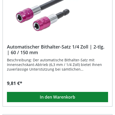
Automatischer Bithalter-Satz 1/4 Zoll | 2-tlg.
| 60 / 150 mm
Beschreibung: Der automatische Bithalter-Satz mit
Innensechskant-Abtrieb (6,3 mm / 1/4 Zoll) bietet Ihnen
zuverlässige Unterstützung bei sämtlichen
Schraubarbeiten. Dank der integrierten Freilaufhülse über
der kraftübertragenden Welle lässt sich der Bithalter
9,81 €*
präzise per Hand führen und ermöglicht dadurch ein
besonders sauberes und kontrolliertes Arbeiten. Die zwei
unterschiedlichen Längen von 60 mm und 150 mm
In den Warenkorb
machen den Satz vielseitig einsetzbar – ideal für enge
Arbeitsbereiche ebenso wie für tieferliegende
Schraubstellen. Mit seinem robusten Aufbau und der
sicheren Bitaufnahme ist dieser Bithalter-Satz ein