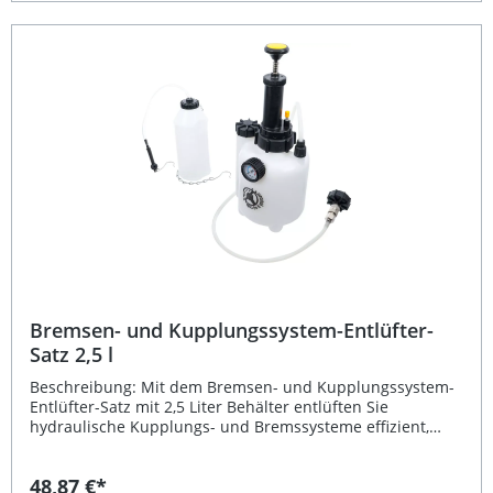
Bremsen- und Kupplungssystem-Entlüfter-
Satz 2,5 l
Beschreibung: Mit dem Bremsen- und Kupplungssystem-
Entlüfter-Satz mit 2,5 Liter Behälter entlüften Sie
hydraulische Kupplungs- und Bremssysteme effizient,
sauber und ohne zweite Person. Das praktische
Entlüftungsgerät arbeitet mit einer robusten Hand-
48,87 €*
Druckpumpe und ist dadurch vollkommen unabhängig