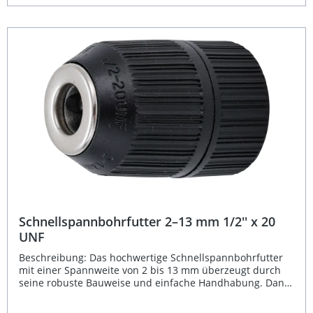
Krokodilklemmen. Diese Pumpe ist ideal für Motoröl und
wird komplett mit Zubehör und Anleitung geliefert.
Hinweis: Nicht geeignet für Kraftstoffe oder andere leicht
entzündliche Flüssigkeiten. Einfache Handhabung und
saubere Ölabsaugung durch 12V-Anschluss Hohe Effizienz
mit ca. 0,2 l/min Förderleistung Bis zu 100 % Absaugung
durch 6 mm Ölsonde Stabile Bauweise, kompakt und
leicht transportierbar (850 g) Inklusive vollständig Zubehör
und Bedienungsanleitung Lieferumfang: Öl-
Absaugpumpe 12V Ölabsaugsonde (6 mm Durchmesser)
Krokodilklemmen zum Anschluss an Autobatterie
Bedienungsanleitung
Schnellspannbohrfutter 2–13 mm 1/2'' x 20
UNF
Beschreibung: Das hochwertige Schnellspannbohrfutter
mit einer Spannweite von 2 bis 13 mm überzeugt durch
seine robuste Bauweise und einfache Handhabung. Dank
des Standardanschlusses mit 1/2'' x 20 UNF Gewinde
eignet es sich hervorragend für eine Vielzahl gängiger