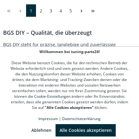
möglich bleiben – ideal für eine sichere Arbeitsumgebung
ohne Kommunikationsverlust. Dank verstellbarem Bügel
1
2
3
4
5
passt er sich optimal an Ihre Kopfform an. Dieses Set ist
die ideale Erstausstattung für Hobby- und
Handwerksarbeiten und erfüllt die DIN-Normen EN352
und EN166. Schützt Augen und Ohren zuverlässig bei
BGS DIY – Qualität, die überzeugt
Arbeiten mit Lärm und Staub Erfüllt die
Sicherheitsnormen EN352 und EN166 Verstellbarer Bügel
BGS DIY steht für präzise, langlebige und zuverlässige
und elastisches Band für individuellen Tragekomfort Ideal
für Baustelle, Werkstatt, Garten oder Heimwerken
Werkzeuge, die in keiner Werkstatt fehlen dürfen. Ob Profi oder
Willkommen bei tuning-parts24!
Praktisches 2-teiliges Set für umfassenden Basisschutz
ambitionierter Hobbyschrauber – mit BGS DIY finden Sie auf
Lieferumfang: 1x Staubschutzbrille mit elastischem
Diese Website benutzt Cookies, die für den technischen Betrieb der
tuning-parts24.de
stets das passende Werkzeug für Ihr Projekt.
Gummiband 1x Überkopf-Ohrschützer (Gehörschutz)
Website erforderlich sind und stets gesetzt werden. Andere Cookies,
Der Hersteller überzeugt mit einem breiten Sortiment, das von
die den Nutzungskomfort dieser Website erhöhen, Cookies von
klassischen
Handwerkzeugen
über
Drehmoment-Werkzeuge
dritten, die dem Marketing- und Tracking-Zwecken dienen oder die
bis hin zu kompletten
Werkstattausstattungen
reicht.
Interaktion mit anderen Websites und sozialen Netzwerken
vereinfachen sollen, werden nur mit Ihrer Zustimmung gesetzt. Sie
Handwerkzeuge von BGS DIY
können die
Cookie-Einstellungen
ändern oder Ihr Einverständnis
erteilen, dass alle genannten Cookies gesetzt werden dürfen, indem
Die robusten
Schraubendreher
,
Zangen
und
Bohrer
von BGS
Sie auf
"Alle Cookies akzeptieren"
klicken.
DIY zeichnen sich durch ergonomische Griffe, exzellente
Impressum
|
Datenschutzerklärung
Verarbeitung und hohe Haltbarkeit aus. Das Sortiment umfasst
SEHR GUT
(4.78 / 5)
außerdem
Maul- und Ringschlüsselsätze
in verschiedenen
aus
1310
Bewertungen bei: google.de, shopvote.de ⓘ
Ablehnen
Alle Cookies akzeptieren
Ausführungen – ideal für präzise Arbeiten am Fahrzeug.
Informationen zur Echtheit der Bewertungen