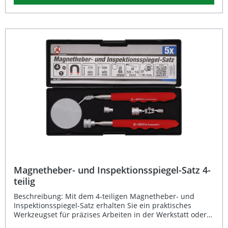
Spindellänge von 285 mm und die solide
Metallausführung machen diesen Parallel-Abzieher
besonders langlebig und zuverlässig für Profi- und
Hobbyeinsätze. Spannweite von 100–250 mm für flexible
Einsatzmöglichkeiten Stabile, 2-armige Konstruktion für
maximale Kraftübertragung Präziser und sicherer Halt
durch hochwertige Hakenform Langlebige Verarbeitung
für den professionellen Werkstattgebrauch Ergonomische
Bedienung über 27 mm Betätigungssechskant
Lieferumfang: 1 × BGS Parallel-Abzieher, 2-armig
(Spannweite 100–250 mm)
Magnetheber- und Inspektionsspiegel-Satz 4-
teilig
Beschreibung: Mit dem 4-teiligen Magnetheber- und
Inspektionsspiegel-Satz erhalten Sie ein praktisches
Werkzeugset für präzises Arbeiten in der Werkstatt oder
beim Heimwerken. Der ergonomisch geformte und