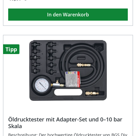
von Druckluft oder Stromquellen. Dank des großzügigen
Hauptbehälters ist ein Austausch von Bremsflüssigkeit
In den Warenkorb
ohne Nachfüllen des Geräts möglich. Der integrierte
Entlüftungsbehälter sowie der passende Schlauch und
Adapter für Entlüftungsventile sorgen für eine sichere
Anwendung. Zudem ist ein Schraubadapter für den
Ausgleichsbehälter enthalten, der für die meisten
europäischen Fahrzeugmodelle geeignet ist. Das System
ermöglicht Ihnen eine einfache Wartung und langfristig
Tipp
optimale Bremsleistung. Ein-Mann-Bedienung ohne
zusätzliche Hilfsperson Unabhängig von Druckluft oder
Strom – Hand-Druckpumpe Großer Behälter (2,5 l) für
kontinuierliches Arbeiten Geeignet für die meisten
europäischen Fahrzeugmodelle Schneller und sauberer
Austausch der Bremsflüssigkeit Lieferumfang:
Entlüftergerät (2,5 l) Entlüftungsbehälter (1 l) Schlauch
Adapter für Entlüftungsventil Schraubadapter für
Ausgleichsbehälter
Öldrucktester mit Adapter-Set und 0–10 bar
Skala
Beschreibung: Der hochwertige Öldrucktester von BGS Diy