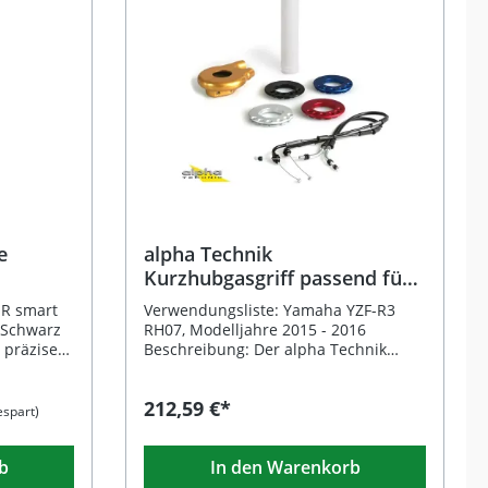
neinsatz.
die Reibung auf ein Minimum
weg des
reduziert, was eine präzise und
gleichmäßige Gassteuerung
ng
ermöglicht. Selbst kleinste
r
Bewegungen am Gasgriff werden fein
hren
dosiert umgesetzt. Das Set ist
ausschließlich für die Rennstrecke
iertem
konzipiert und bietet optimale
Kontrolle und Leistung – ideal für
 sich
ambitionierte Fahrer, die das
gdesign
Maximum aus ihrem Motorrad
nststoff-
herausholen möchten. Drei
uzierte
unterschiedliche Übersetzungen für
e
alpha Technik
individuelle Abstimmung
Kurzhubgasgriff passend für
blich
Teflonbeschichtung für minimale
Yamaha YZF-R3
en mit
Reibung und präzise Gasannahme
ER smart
Verwendungsliste: Yamaha YZF-R3
Kompatibel mit Honda CBR 1000 RR
 Schwarz
RH07, Modelljahre 2015 - 2016
en eine
Modellen von 2004 bis 2016
 präzise
Beschreibung: Der alpha Technik
Ihren
Komplettset inklusive Kabel und
d. Sie ist
Kurzhubgasgriff passend für Yamaha
ischen
Racing-Griffen Nur für die
ird mit
YZF-R3 überzeugt durch höchste
212,59 €*
lich im
Rennstrecke – ohne Straßenzulassung
rn für
Präzision und sportliche Performance.
espart)
Lieferumfang: Kurzhubgasgriff-Set
liefert.
Das golden eloxierte
Kabelsatz Hochwertige schwarze
Aluminiumgehäuse sorgt für eine
b
Racing-Griffe (links und rechts) Drei
In den Warenkorb
für eine
edle Optik und langlebige Haltbarkeit.
uelle
Übersetzungsräder (40 / 42 / 44 mm)
inges
Mit vier verschiedenen