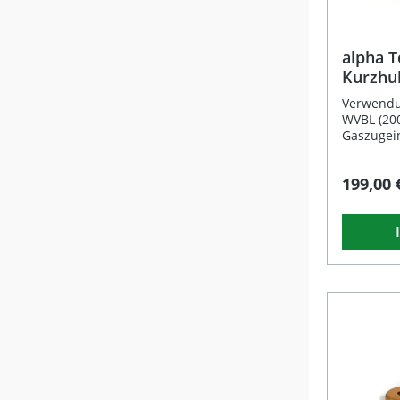
Griffhüls
langlebig
eine rei
ein präzi
alpha T
Gasgriff.
Kurzhub
komplett 
Suzuki
bietet so
Verwendu
geringem 
WVBL (200
ambitioni
Gaszugein
Performan
werden. B
Präzise 
bestellen
199,00 
in edlem Goldfini
Fahrmodi 
Übersetzu
Fahrzeug
Ansprechverha
Lenkrohr
Reibung 
mm.Suzuk
Komplett 
2004) Kom
Gaszügen Langlebige Kunststo
Gaszugein
Griffhüls
werden. B
Lieferumfang: 1x al
bestellen
Kurzhubg
Fahrmodi 
eloxiert 4x Seilscheiben mit Radien
Fahrzeug
20 / 22 / 24 / 25 
Lenkrohr
Gasgriff Fahrzeugspezifische Gaszüge
mm.Suzuk
für Yama
Kombinier
rechts mu