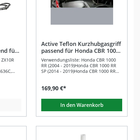
Active Teflon Kurzhubgasgriff
end für
passend für Honda CBR 1000
R und
RR 2004-2016
i ZX10R
Verwendungsliste: Honda CBR 1000
RR (2004 - 2019)Honda CBR 1000 RR
X636C,
SP (2014 - 2019)Honda CBR 1000 RR
ki ZX6RR
SP2 (2017 - 2019) Beschreibung: Der
-
Active Teflon Kurzhubgasgriff ist ein
169,90 €*
ujahr ab
Profiprodukt, das in der Supersport-
ujahr
und Superbike-Weltmeisterschaft
hrzeugen
sowie in der Moto2 und weiteren
In den Warenkorb
heit:
Rennserien weltweit zum Einsatz
parater
kommt. Das Set umfasst drei
obby Moto
verschiedene Übersetzungen (40 / 42
g: Der
/ 44 mm), mit denen Sie die
ff bietet
Gasannahme individuell an Ihren
äzisere
Fahrstil anpassen können. Dank der
tliche
speziellen Teflonbeschichtung wird