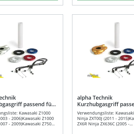
 Hochwertiges,
Gasannahme Gefrästes
s sanfte und gleichmäßige
Gewicht (nur 0,028 kg). Perfe
loxiertes
Aluminiumgehäuse, schwarz 
ungen steht. Dieser
geeignet für Lenker mit ein
äuse Inklusive
für maximale Haltbarkeit Weniger
griff wird ohne Griffgummi
Außendurchmesser von 7/8 Z
pezifischer Gaszüge für
Reibung und bessere Kontro
und eignet sich perfekt für
mm), überzeugt die Gasgriff
Lieferumfang: 1x
robuster Kunststoff-Griffhül
 ambitionierte Fahrer, die
durch präzise Verarbeitung
hnik Kurzhubgasgriff (Alu,
Inklusive fahrzeugspezifisch
präzise Kontrolle und
komfortable Bedienung. Die
 Seilscheiben mit
Gaszüge für einfache Mont
egen. Hochwertiger
der Adapter betragen ca. 16
, 22, 24 und 25 mm 1x
Leichtgängiger Kurzhub für 
griff aus Teflon für
19 mm und ca. 28,5 mm. Di
f-Gasgriff
Fahrgefühl auf der Rennstr
asgriff mit 22 mm
der Hülse bis zum Adapter 
spezifische Gaszüge
Lieferumfang: 1x Kurzhubgasgriff aus
lett aus
119 mm, die Gesamtlänge lie
Aluminium, schwarz eloxiert 4
m gefräst für maximale
125 mm. Damit ist das Prod
farblich gekennzeichnete
rtes
optimal auf verschiedenste
Seilscheiben (Radien 20/22
echverhalten durch
Anforderungen abgestimmt 
1x Kunststoff-Gasgriff 1x Satz
bung Passend für
für den Einbau in diverse
fahrzeugspezifische Gaszüg
dene Motorradmodelle mit 22
Motorradmodelle geeignet. Universell
durchmesser Ohne
einsetzbare Gasdrehhülse fü
i – individuell kombinierbar
(22,2 mm) Lenker Drei Adapter mit
hiedenen Griffen
unterschiedlichen Radien (16
echnik
alpha Technik
satzgasgriff
28,5 mm) inklusive Leichte und
gasgriff passend für
Kurzhubgasgriff pass
n (ohne Griffgummi)
langlebige Konstruktion aus
i ZX6R, Z750, Z1000
Kawasaki ZX6R, ZX10
hochwertigem Kunststoff Präzise
ngsliste: Kawasaki Z1000
Verwendungsliste: Kawasak
Suzuki GSX-R
Steuerung für effiziente G
003 - 2006)Kawasaki Z1000
Ninja ZXT00J (2011 - 2015)K
Elegantes Design in Schwar
007 - 2009)Kawasaki Z750
ZX6R Ninja ZX636C (2005 -
Lieferumfang: 1x HIGHSIDER smart
003 - 2006)Kawasaki Z750
2006)Kawasaki ZX6RR Ninja