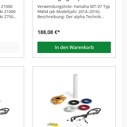
Reaktionen und geringere Ermüdung
Z1000
Yamaha MT-07
ge
– ideal für sportliche Fahrer und
 Z1000
Verwendungsliste: Yamaha MT-07 Typ
ekte
ambitionierte Trackday-Piloten.Das
ki Z1000
RM04 (ab Modelljahr 2014–2016)
aus Aluminium gefräste Gehäuse ist
ki Z750
Beschreibung: Der alpha Technik
lbarem
schwarz eloxiert und in drei
i Z750
Kurzhubgasgriff passend für Yamaha
/22/24/25
Farbvarianten erhältlich. Vier farblich
ki ZX6R
MT-07 bietet durch den verkürzten
188,08 €*
gekennzeichnete Übersetzungen
awasaki
Drehweg und die geringere Reibung
 in Gold
(Radius 20/22/24/25 mm) ermöglichen
)Kawasaki
ein direkteres Ansprechverhalten
er
eine individuelle Abstimmung des
2004)
sowie eine feinere Kontrolle über die
Gasverhaltens. Die langlebige
In den Warenkorb
chnik
Gasannahme. Besonders auf der
üdung
Kunststoff-Griffhülse sorgt für
Rennstrecke profitieren Sie von
nsatz und
weniger Reibung und optimales
und Fahrer
reduzierter Ermüdung bei gleichzeitig
Fahrgefühl. Passende
trolle
präziser Gasdosierung. Das CNC-
fahrzeugspezifische Gaszüge sind im
wünschen.
gefräste Aluminiumgehäuse ist
rben
Lieferumfang enthalten.Hinweis: Nur
inkel des
golden eloxiert und überzeugt durch
geeignet für Motorräder mit einem
reduziert
hohe Stabilität und Langlebigkeit. Vier
Lenkrohrdurchmesser von 22,0 mm.
erbessert
farblich markierte
Für größere Durchmesser bitte
en und den
Übersetzungsverhältnisse (Radius 20 /
anfragen. Präzisere Gasannahme
. Das
22 / 24 / 25 mm) ermöglichen eine
durch kürzeren Drehweg Vier
ertigem,
individuelle Anpassung an Fahrstil
einstellbare
minium und
und Strecke. Die robuste Kunststoff-
Übersetzungsverhältnisse
rbeitung
Griffhülse sorgt für minimierte
(20/22/24/25 mm) Gefrästes
ebigen
Reibung und eine exakte
Aluminiumgehäuse, schwarz eloxiert
Rückmeldung. Die im Set enthaltenen
Inklusive passender Gaszüge für Ihr
arkierte
fahrzeugspezifischen Gaszüge