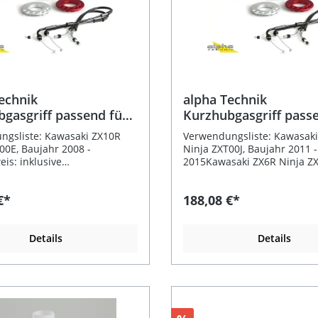
echnik
alpha Technik
gasgriff passend für
Kurzhubgasgriff pass
ki ZX10R
Kawasaki ZX6R, ZX10
ngsliste: Kawasaki ZX10R
Verwendungsliste: Kawasak
Suzuki GSX-R
00E, Baujahr 2008 -
Ninja ZXT00J, Baujahr 2011 -
is: inklusive
2015Kawasaki ZX6R Ninja Z
pezifische Gaszüge
Baujahr 2005 - 2006Kawasa
ung: Der alpha Technik
Ninja ZX600N, Baujahr 2005 
€*
188,08 €*
sgriff bietet eine präzise
2005Suzuki GSX-R600 C3, Ba
liche Gasannahme, ideal für
2011Suzuki GSX-R750 C4, Ba
erte Fahrerinnen und Fahrer
2011 - 2016Achtung! Bei Fa
traße und Rennstrecke.
Details
mit kombinierter Schalterein
Details
n kürzeren Drehweg des
Montage nur möglich mit se
rmöglicht er eine direktere
Startereinheit! OEM oder R
nigung und erhöhte
RM-026-001-B. Beschreibun
, während die Reibung
alpha Technik Kurzhubgasgri
reduziert wird. Dies führt zu
Ihnen eine direktere und pr
Ermüdung und einem
Gasannahme – ideal für spor