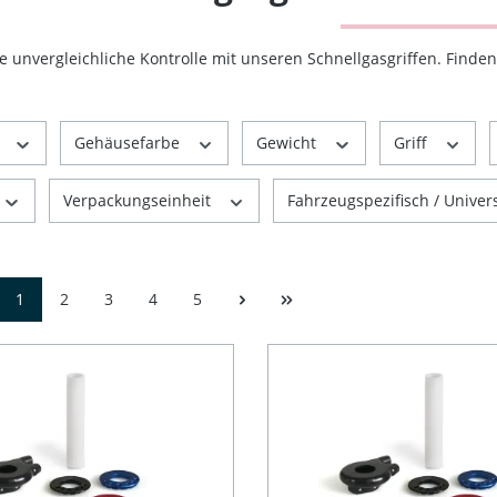
e unvergleichliche Kontrolle mit unseren Schnellgasgriffen. Find
r
Gehäusefarbe
Gewicht
Griff
Verpackungseinheit
Fahrzeugspezifisch / Univer
1
2
3
4
5