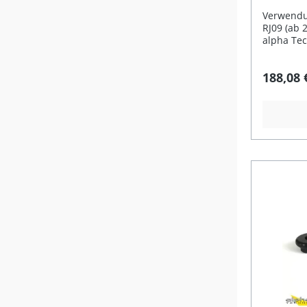
Haltbarke
Yamaha
fahrzeugs
Verwendu
perfekte 
RJ09 (ab 
Gefräste
alpha Tec
eloxierter Ober
passend 
Übersetzu
überzeugt
188,08 
Radius) Inklusive fahrzeugspezifischer
Verarbeit
Gaszüge 
mehr Kont
Geringere
Straße. S
Gasannahme Langlebige K
Aluminiu
Griffhüls
Vollen ge
Lieferumfang: 1x al
garantier
Kurzhubgasgriff 4 S
eine attr
untersch
kürzeren
(20/22/24/25 mm) Fa
Gasgriff 
Gaszüge
Ansprechv
sportlich
Beschleun
gekennze
Übersetzu
20 / 22 / 
Gasgefühl
mitgelief
Gaszüge s
Passform