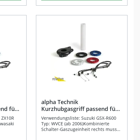
Alle benötigten Montageteile
kt
Übersetzungen (Radius 20/22/24/25
eloxiert
em
mm) lässt sich das Ansprechverhalten
oll (22,2
individuell einstellen und perfekt an
lle dank
hülse
Ihre Fahrweise anpassen. Durch den
se
 und
kürzeren Drehgriffweg und die
er
 Radien
reduzierte Reibung genießen Sie
age
,5 mm, ca.
mehr Kontrolle sowie geringere
präzises
e Länge
Ermüdung bei sportlicher Fahrweise
ecke
beträgt
oder auf der Rennstrecke. Die im Set
gt bei
enthaltenen fahrzeugspezifischen
x
ukt
Gaszüge und Adapter ermöglichen
eine einfache Montage ohne
/24/25 mm)
und ideal
zusätzliche Anpassungen. Die aus
stabilem Kunststoff gefertigte
e
Griffhülse bietet optimales Feedback
r 7/8 Zoll
und minimiert Reibungsverluste. So
steigern Sie das präzise Handling und
,5 / 19 /
das direkte Gasgefühl nachhaltig. Vier
alpha Technik
wählbare Übersetzungen (20/22/24/25
end für
Kurzhubgasgriff passend für
mm) für individuelles
R und
Suzuki GSX-R600/750
Ansprechverhalten Gefrästes
i ZX10R
Verwendungsliste: Suzuki GSX-R600
asannahme
Aluminiumgehäuse – golden eloxiert
awasaki
Typ: WVCE (ab 2006)Kombinierte
z
für maximale Stabilität Inklusive
Schalter-Gaszugeinheit rechts muss
fahrzeugspezifische Gaszüge und
 ZX600N
getauscht werden. Bitte RM-026-001