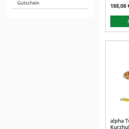
ZR750L (2
Gutschein
188,08 
Ninja ZX6
ZX6R Nin
ZX6RR Nin
Beschreib
Kurzhubga
Rennstrec
eine spü
und mehr 
Motorrad
Drehweg 
wird Ihre
wodurch 
sportlich
werden. 
hochwerti
eloxierte
Farbvari
erhältlich
gekennze
(Radius 2
individue
Griffhüls
gefertigt 
alpha T
Fahrgefüh
Kurzhub