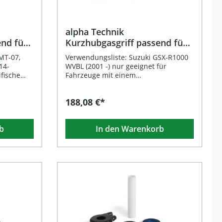
Motorrad Ideal für Rennstrecke und
it Radien
gewährleisten eine optimale Passform
sportliche Straßenfahrer
und einfache Montage. CNC-gefrästes
Lieferumfang: alpha Technik
npassung
Aluminiumgehäuse, golden eloxiert
Kurzhubgasgriff (schwarz eloxiert)
e
Vier Übersetzungsverhältnisse: 20 / 22
alpha Technik
Kunststoff-Gasgriff 4 austauschbare
ge sind im
/ 24 / 25 mm Inklusive
end für
Kurzhubgasgriff passend für
Seilscheiben (20/22/24/25 mm)
 sorgen
fahrzeugspezifischer Gaszüge
Suzuki GSXR600/750/1000
Fahrzeugspezifische Gaszüge
 ohne
Geringere Reibung und verbesserte
MT-07,
Verwendungsliste: Suzuki GSX-R1000
s Gehäuse
Kontrolle Ideal für sportliches Fahren
14-
WVBL (2001 -) nur geeignet für
CNC-
und Rennstreckeneinsatz
fische
Fahrzeuge mit einem
Lieferumfang: alpha Technik
Lenkrohrdurchmesser von 22.0
 die Optik
Kurzhubgasgriff aus Aluminium Vier
chnik
mmSuzuki GSX-R1000 WVBZ (2003 -
188,08 €*
ergänzen.
farblich gekennzeichnete
ell
2004) nur geeignet für Fahrzeuge mit
ungen
Seilscheiben (20 / 22 / 24 / 25 mm)
r
einem Lenkrohrdurchmesser von 22.0
r
Kunststoff-Gasgriff
,
mmSuzuki GSX-R600 AD (1996 -) nur
b
Fahrzeugspezifische Gaszüge
In den Warenkorb
d
geeignet für Fahrzeuge mit einem
e in
ten.
Lenkrohrdurchmesser von 22.0
weg des
mmSuzuki GSX-R600 WVB2 (2004 -)
ngere
äziser
nur geeignet für Fahrzeuge mit einem
back
hes
Lenkrohrdurchmesser von 22.0
eniger
mmSuzuki GSX-R600 WVBG (2001 -)
ches
chwarz
nur geeignet für Fahrzeuge mit einem
esonders
Lenkrohrdurchmesser von 22.0
age
end die
mmSuzuki GSX-R750 GR7DB (1996 -)
fähigem
nur geeignet für Fahrzeuge mit einem
mes,
Lenkrohrdurchmesser von 22.0