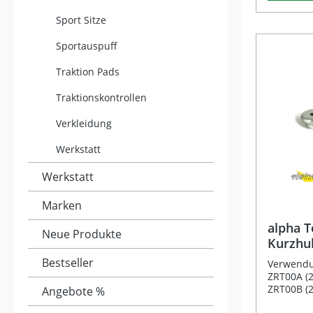
(20/22/24/25 mm)
besonder
Sport Sitze
schwarz e
Gasbeweg
Aluminiumgeh
Ersatzgas
Sportauspuff
fahrzeugs
geliefert 
einfache Montage 
sportlich
Traktion Pads
alpha Tec
Wert auf 
schwarz eloxiert) 4x
Langlebigkeit l
Traktionskontrollen
Radien 20
Ersatzgas
Kunststof
Kurzhubg
Verkleidung
Fahrzeug
Durchmesser Komp
Aluminiu
Werkstatt
Haltbarkeit Verbesse
Gasanspr
reduzierte Rei
Werkstatt
verschie
mm Lenker
Marken
Griffgumm
mit versc
alpha T
Neue Produkte
Lieferumfang: 1x RM Er
Kurzhub
aus Teflo
Kawasak
Bestseller
Verwendu
ZRT00A (2
ZRT00B (2
Angebote %
ZR750J (2