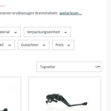
unseren erstklassigen Bremshebeln.
weiterlesen...
terial
Verpackungseinheit
ell
Gutachten
Preis