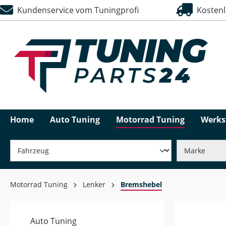
Kundenservice vom Tuningprofi
Kostenlo
springen
Zur Hauptnavigation springen
Home
Auto Tuning
Motorrad Tuning
Werks
Motorrad Tuning
Lenker
Bremshebel
Auto Tuning