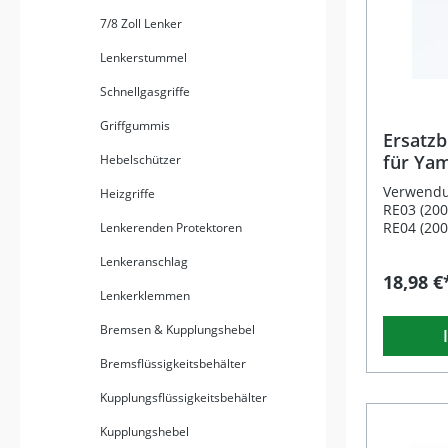
7/8 Zoll Lenker
Lenkerstummel
Schnellgasgriffe
Griffgummis
Ersatz
für Ya
Hebelschützer
Verwendu
Heizgriffe
RE03 (20
RE04 (20
Lenkerenden Protektoren
RE05 (20
Lenkeranschlag
Custom RE
18,98 €
Die im V
Lenkerklemmen
angegebe
Richtwer
Bremsen & Kupplungshebel
Das Erst
ebenfalls
Bremsflüssigkeitsbehälter
Dieser E
Yamaha Y
Kupplungsflüssigkeitsbehälter
und preis
Originalt
Kupplungshebel
Aluminiu