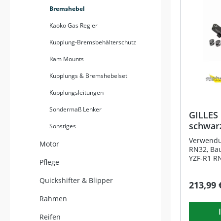
Vorgaben
Bremshebel
durch prä
Passgenau
Kaoko Gas Regler
Lebensda
originalg
Kupplung-Bremsbehälterschutz
lässt sic
Ram Mounts
und sorgt
Bremsgef
Kupplungs & Bremshebelset
silberne 
klassisch
Kupplungsleitungen
sich harm
Motorrads
Sondermaß Lenker
Ersatzbre
GILLES
Gutachten
schwar
Sonstiges
Prüfzeich
YZF-R1,
einsatzbe
Verwendu
Motor
Vergleic
RN32, Ba
dient aus
YZF-R1 R
Pflege
Vergleichszwecke
2019Yama
hochwert
Baujahr 
Quickshifter & Blipper
213,99 
maximale Stabilitä
RN32, Ba
ersetzt d
YZF-R1 M
Rahmen
Einfacher
2019Yama
Anpassungen Langlebige 
Baujahr 
Reifen
edlem Silber Keine 
RJ27 EURO