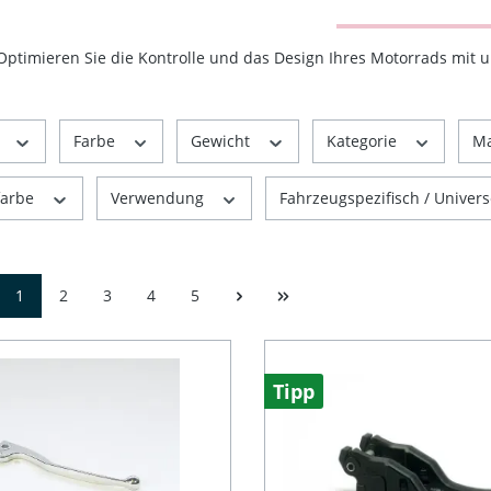
Optimieren Sie die Kontrolle und das Design Ihres Motorrads mit 
r
Farbe
Gewicht
Kategorie
Ma
rfarbe
Verwendung
Fahrzeugspezifisch / Univers
1
2
3
4
5
Tipp