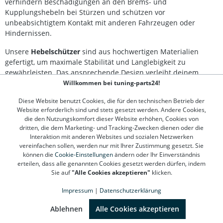
verhindern Beschädigungen an den Brems- und
Kupplungshebeln bei Stürzen und schützen vor
unbeabsichtigtem Kontakt mit anderen Fahrzeugen oder
Hindernissen.
Unsere
Hebelschützer
sind aus hochwertigen Materialien
gefertigt, um maximale Stabilität und Langlebigkeit zu
gewährleisten. Das ansprechende Design verleiht deinem
Motorrad zudem eine sportliche Optik. Erfahre die Vorteile
Willkommen bei tuning-parts24!
unserer Produkte selbst und verbessere die Sicherheit deines
Diese Website benutzt Cookies, die für den technischen Betrieb der
Motorrads mit Hebelschützern aus unserem Sortiment.
Website erforderlich sind und stets gesetzt werden. Andere Cookies,
die den Nutzungskomfort dieser Website erhöhen, Cookies von
Besonders wichtig sind Hebelschützer für sportlich
dritten, die dem Marketing- und Tracking-Zwecken dienen oder die
ambitionierte Fahrer, die regelmäßig auf der Rennstrecke
Interaktion mit anderen Websites und sozialen Netzwerken
unterwegs sind. Durch ihre schlanke Bauweise stören sie nicht
vereinfachen sollen, werden nur mit Ihrer Zustimmung gesetzt. Sie
das Handling und wirken dennoch effektiv bei Stürzen oder
können die
Cookie-Einstellungen
ändern oder Ihr Einverständnis
erteilen, dass alle genannten Cookies gesetzt werden dürfen, indem
Kollisionen. Bestelle noch heute in unserem Online-Shop und
Sie auf
"Alle Cookies akzeptieren"
klicken.
profitiere von schneller Lieferung und einem breiten Angebot
an Tuning-Teilen für dein Motorrad!
Impressum
|
Datenschutzerklärung
SEHR GUT
(4.78 / 5)
aus
1312
Bewertungen bei: google.de, shopvote.de ⓘ
Ablehnen
Alle Cookies akzeptieren
Informationen zur Echtheit der Bewertungen
Kontakt