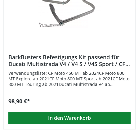
Stilvolle Ergänzung für verbessertes Fahrgefühl
Lieferumfang: 1 Paar BarkBusters Lenkerendgewichte
Montagematerial
BarkBusters Befestigungs Kit passend für
Ducati Multistrada V4 / V4 S / V4S Sport / CF
Moto 450 MT / 800 MT
Verwendungsliste: CF Moto 450 MT ab 2024CF Moto 800
MT Explore ab 2021CF Moto 800 MT Sport ab 2021CF Moto
800 MT Touring ab 2021Ducati Multistrada V4 ab
2021Ducati Multistrada V4 S ab 2021 Beschreibung: Das
BarkBusters Befestigungs-Kit wurde speziell entwickelt,
98,90 €*
um höchste Stabilität und zuverlässigen Schutz für
Motorradfahrer zu gewährleisten. Das System überzeugt
durch sein vollständig umlaufendes Aluminiumdesign mit
In den Warenkorb
zwei Befestigungspunkten, das maximale Haltbarkeit und
eine sichere Verbindung gewährleistet. Das Kit ist
fahrzeugspezifisch konstruiert und bietet eine präzise
Passform passend für Ducati Multistrada V4 / V4 S / V4S