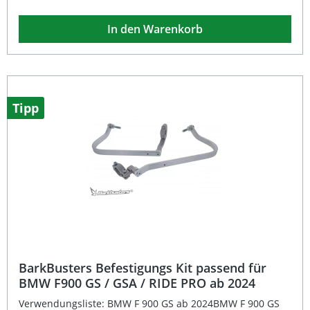
können die Handschützer an nahezu jedes Lenkersetup
montiert werden – ideal auch für verkleidete Sport- und
In den Warenkorb
Tourenmotorräder. Das selbsttragende Anti-Flap-Design
gewährleistet Stabilität bei Fahrtwind und lässt sämtliche
Bedienelemente uneingeschränkt nutzbar. Die
Handschützer können sowohl unabhängig als auch über
BarkBusters-Backbones installiert werden. Hochwertige
Verarbeitung mit wasserdichter Membran Maximaler
Wind- und Kälteschutz für komfortables Fahren Einfache
Tipp
Montage an fast jedes Lenkersetup Stabil durch
selbsttragendes Anti-Flap-Design Paarweise Lieferung
inklusive Montagematerial Lieferumfang: 1 Paar
BarkBusters BBZ Blizzard Stoffhandschützer
Montagematerial
BarkBusters Befestigungs Kit passend für
BMW F900 GS / GSA / RIDE PRO ab 2024
Verwendungsliste: BMW F 900 GS ab 2024BMW F 900 GS