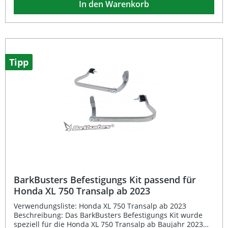
In den Warenkorb
Kunststoffschutz kombiniert werden. Entwickelt und
produziert von Rideworx in Australien – einem
Unternehmen mit über 30 Jahren Erfahrung im
Motorradsektor. Robuste Schutzplatten für die
Aluminiumhalterung Stylische schwarze Oberfläche mit
hochwertiger Optik Kompatibel mit VPS- und JET-
Kunststoffschutz Einfache Montage – kein zusätzliches
Tipp
Zubehör erforderlich Paarweise Lieferung, TÜV/ABE nicht
erforderlich Lieferumfang: 1 Paar Barkbusters VPS Skid
Plates in Schwarz
BarkBusters Befestigungs Kit passend für
Honda XL 750 Transalp ab 2023
Verwendungsliste: Honda XL 750 Transalp ab 2023
Beschreibung: Das BarkBusters Befestigungs Kit wurde
speziell für die Honda XL 750 Transalp ab Baujahr 2023