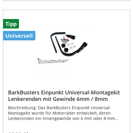
World Raid abgestimmt. Dank der zwei
Befestigungspunkte wird das vollständig umlaufende
Aluminiumdesign sicher fixiert. Es handelt sich hierbei um
ein reines Hardware-Kit – Kunststoffschutzvorrichtungen
wie JET, VPS, STORM oder Carbon sind separat erhältlich.
Tipp
Dadurch können Sie das Set ganz nach Ihren individuellen
Vorlieben konfigurieren. Die Montage gestaltet sich dank
Universell
der präzisen Passform unkompliziert und zuverlässig.
Eine TÜV/ABE-Zulassung ist nicht erforderlich, da
Handschützer keiner gesonderten Prüfpflicht unterliegen.
Speziell entwickelt passend für Yamaha XTZ 700 Tenere
World Raid ab 2022 Vollständig umlaufende
Aluminiumhalterung mit zwei Befestigungspunkten
Kompatibel mit JET, VPS, STORM und Carbon
Handschutzsystemen Besonders robustes, langlebiges
Design Einfache und sichere Montage ohne zusätzliche
Gutachten Lieferumfang: 1 Paar BarkBusters
Befestigungs-Kits Montagematerial
BarkBusters Einpunkt Universal-Montagekit
Lenkerenden mit Gewinde 6mm / 8mm
Beschreibung: Das BarkBusters Einpunkt Universal-
Montagekit wurde für Motorräder entwickelt, deren
Lenkerenden ein Innengewinde von 6 mm oder 8 mm
besitzen. Das Kit ermöglicht eine sichere und stabile
Befestigung der Handschützer an nur einem Punkt – dem