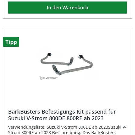
Das Single Point Mount-Design mit offenem Ende und den
In den Warenkorb
robusten Aluminium-Lenkerklemmen ermöglicht eine
flexible und sichere Befestigung. Die hochschlagfesten
VPS-Kunststoffschalen schützen Hände und Hebel
zuverlässig vor Steinschlag, Wind und Schmutz. Das
universelle Design passend für verschiedenste
Lenkerarten erleichtert die Anpassung. Optional lässt sich
der Schutz durch ein separat erhältliches Windabweiser-
Tipp
Set mit variabler Höhe erweitern. Dank des durchdachten
Konzepts ist keine TÜV-Abnahme oder ABE erforderlich,
die Handschützer können direkt montiert werden.
Robustes MX / Enduro Design mit offener Bauweise
Aluminium-Klemmen und Nylonhalterungen für maximale
Stabilität Universelles System passend für viele
Motocross- und Enduro-Modelle Hochschlagfeste VPS-
Kunststoffschalen für optimalen Schutz Optional
erweiterbar mit Windabweiser-Set (separat erhältlich)
Lieferumfang: 1 Paar Barkbusters VPS MX / Enduro
Handschützer Aluminium-Lenkerklemmen und
Nylonhalterungen Befestigungsmaterial
BarkBusters Befestigungs Kit passend für
Suzuki V-Strom 800DE 800RE ab 2023
Verwendungsliste: Suzuki V-Strom 800DE ab 2023Suzuki V-
Strom 800RE ab 2023 Beschreibung: Das BarkBusters