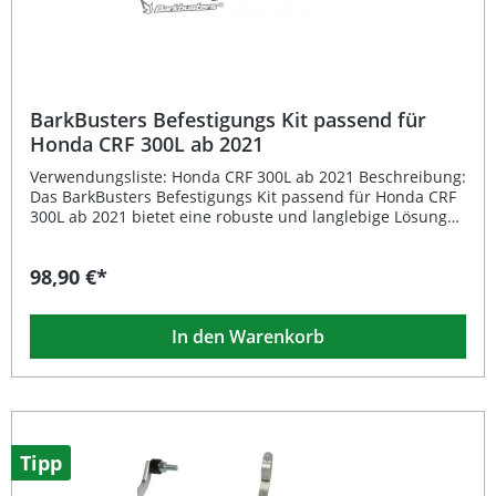
BarkBusters Befestigungs Kit passend für
Honda CRF 300L ab 2021
Verwendungsliste: Honda CRF 300L ab 2021 Beschreibung:
Das BarkBusters Befestigungs Kit passend für Honda CRF
300L ab 2021 bietet eine robuste und langlebige Lösung
zur sicheren Montage von Handschützern an Ihrem
Motorrad. Entwickelt mit über 30 Jahren Erfahrung im
98,90 €*
Motorradsektor, vereint dieses Kit Stärke, Stabilität und
ein präzises Design. Die vollständig umlaufende
Aluminiumhalterung gewährleistet optimalen Schutz für
In den Warenkorb
Hebel und Hände, während zwei stabile
Befestigungspunkte maximale Sicherheit auch bei
anspruchsvollen Offroad-Bedingungen bieten.Dieses Set
enthält ausschließlich das Hardware-Kit ohne
Kunststoffschutzvorrichtungen und ist kompatibel mit den
JET-, VPS-, STORM- oder Carbon-Handschutzvarianten
(separat erhältlich). Die Montage ist dank passgenauer
Tipp
Konstruktion einfach und schnell durchführbar. Eine
Eintragung oder ABE ist nicht erforderlich, da