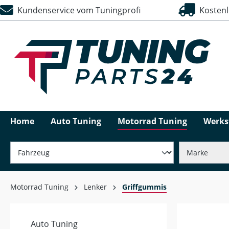
Kundenservice vom Tuningprofi
Kostenlo
springen
Zur Hauptnavigation springen
Home
Auto Tuning
Motorrad Tuning
Werks
Motorrad Tuning
Lenker
Griffgummis
Auto Tuning