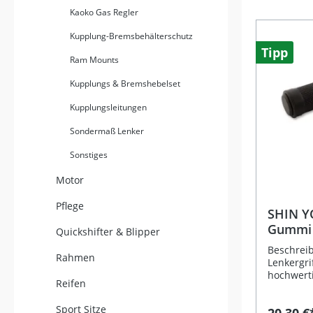
verursac
Kaoko Gas Regler
minimiere
Montage 
Kupplung-Bremsbehälterschutz
herkömml
Tipp
Ram Mounts
dieser Gr
dauerhaft
Kupplungs & Bremshebelset
Aushärtu
Handhabu
Kupplungsleitungen
üblicherw
Anwendungen. Star
Sondermaß Lenker
Kleber fü
Heizgriffe Verhindert das Verdre
Sonstiges
und Verrutsc
Anwendun
Motor
Hilft, A
Griffhaltung
Pflege
die Insta
SHIN Y
Gummi 7
Quickshifter & Blipper
mm (Pa
Beschrei
Rahmen
Lenkergri
hochwert
Reifen
sportlich
aus robu
Sport Sitze
verfügen 