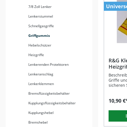
Univers
7/8 Zoll Lenker
Lenkerstummel
Schnellgasgriffe
Griffgummis
Hebelschützer
Heizgriffe
R&G Kle
Lenkerenden Protektoren
Heizgri
Lenkeranschlag
Beschreib
Griffe un
Lenkerklemmen
sicheren 
auch unt
Bremsflüssigkeitsbehälter
Dieser h
10,90 €
speziell e
Kupplungsflüssigkeitsbehälter
dauerhaft
und so da
Kupplungshebel
während d
Gleichzeit
Bremshebel
korrigie