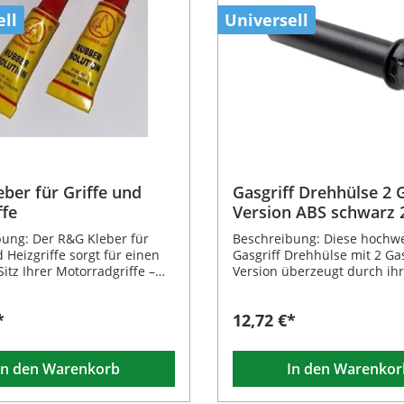
ell
Universell
ber für Griffe und
Gasgriff Drehhülse 2 
ffe
Version ABS schwarz
L=132 mm
ung: Der R&G Kleber für
Beschreibung: Diese hochwe
d Heizgriffe sorgt für einen
Gasgriff Drehhülse mit 2 Ga
Sitz Ihrer Motorradgriffe –
Version überzeugt durch ih
er härtesten Bedingungen.
Ausführung aus strapazier
ochwertige Kleber wurde
ABS-Kunststoff. Mit einem
*
12,72 €*
ntwickelt, um Griffe
Innendurchmesser von 22 
 an ihrem Platz zu fixieren
einer Gesamtlänge von 132 
s lästige Verrutschen
ideal für den Einsatz bei Le
In den Warenkorb
In den Warenkor
er Fahrt zu verhindern.
dieser Standardgröße geeign
ig hilft er, das durch
schwarze Oberfläche sorgt f
rende Handbewegungen
dezente, zugleich profession