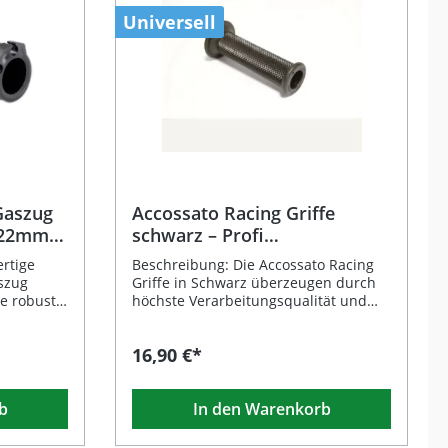
Universell
Gaszug
Accossato Racing Griffe
 22mm
schwarz – Profi
Motorradgriffe
rtige
Beschreibung: Die Accossato Racing
szug
Griffe in Schwarz überzeugen durch
re robuste
höchste Verarbeitungsqualität und
fähigem
erstklassige Materialeigenschaften.
Entwickelt für den professionellen
16,90 €*
mm und
Einsatz auf Rennstrecken, bieten
mm ist sie
diese Motorradgriffe ein präzises
nkern
Fahrgefühl und optimale Kontrolle –
b
In den Warenkorb
et. Die
auch unter extremen Bedingungen.
ür eine
Dank ihrer rutschfesten Oberfläche
elle
und ergonomischen Form behalten