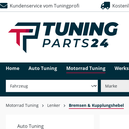
Kundenservice vom Tuningprofi
Kostenlo
springen
Zur Hauptnavigation springen
Home
Auto Tuning
Motorrad Tuning
Werks
Motorrad Tuning
Lenker
Bremsen & Kupplungshebel
Auto Tuning