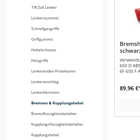
7/8 Zoll Lenker
Lenkerstummel
Schnellgasgriffe
Griffgummis
Bremsh
schwar
Hebelschützer
für Kaw
Verwendun
Heizgriffe
650 D AB
6F 650 F
Lenkerenden Protektoren
ER-6N 65
Lenkeranschlag
11Kawasa
89,96 €
12-15 Bes
Lenkerklemmen
hochwert
Version (G
Bremsen & Kupplungshebel
entwickel
präzises 
Bremsflüssigkeitsbehälter
gewährlei
Oberfläch
Kupplungsflüssigkeitsbehälter
schwarze
für ein e
Kupplungshebel
Erscheinu