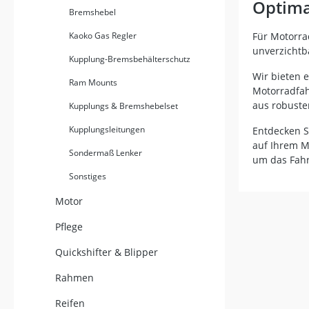
Optima
widersta
Bremshebel
gefertigt
Qualität, 
Kaoko Gas Regler
Für Motorra
auch im 
unverzichtba
Durch se
Kupplung-Bremsbehälterschutz
garantie
Wir bieten 
Ram Mounts
Handhabu
Motorradfah
Kontrolle
aus robuste
Kupplungs & Bremshebelset
geeignet f
Funktional
Kupplungsleitungen
Entdecken S
legen. Kompakte kurze Version für
auf Ihrem M
sportlich
Sondermaß Lenker
mm) Edle schwarze Farbe mit
um das Fahr
schwarzem
Sonstiges
einheitliches 
geformt f
Motor
präzises Brems
Materiali
Pflege
und Zuverlässigke
Kawasaki 
Quickshifter & Blipper
Baujahr 2009 b
1x Brems
Rahmen
MB1190S 
Reifen