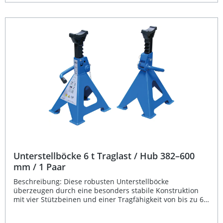
Qualität und Langlebigkeit legen. Schützt
Fahrzeugrahmen und Aufnahmepunkte vor
Beschädigungen Passend für Unterstellbock Art. 3016 von
BGS Robuste, langlebige Gummimischung Einfaches
Aufsetzen und Entfernen Ideal für Werkstatt und private
Garage Lieferumfang: 1 × Gummischutz für Unterstellbock
Art. 3016
Unterstellböcke 6 t Traglast / Hub 382–600
mm / 1 Paar
Beschreibung: Diese robusten Unterstellböcke
überzeugen durch eine besonders stabile Konstruktion
mit vier Stützbeinen und einer Tragfähigkeit von bis zu 6
Tonnen pro Paar. Die Böcke sind ideal geeignet, um
Fahrzeuge oder schwere Maschinen sicher abzustützen.