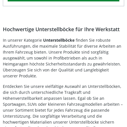
Beschädigungen. Mit einer Tragkraft von 2000 kg pro Paar
sind die Böcke ideal für den privaten und professionellen
Werkstatteinsatz geeignet. Das Paar ist nur paarweise
erhältlich. Traglast 2000 kg pro Paar für sichere
Fahrzeugabstützung 10-stufig höhenverstellbar im
Bereich von 268–418 mm Massive Stahlkonstruktion mit 4
Hochwertige Unterstellböcke für Ihre Werkstatt
Stützbeinen Sattel mit rutschhemmender Gummiauflage
Verstärkte Fußplatten für hohe Stabilität Lieferumfang: 1
In unserer Kategorie
Unterstellböcke
finden Sie robuste
Paar Unterstellböcke (BGS) mit Gummiauflage
Ausführungen, die maximale Stabilität für diverse Arbeiten an
Ihrem Fahrzeug bieten. Unsere Produkte sind sorgfältig
ausgewählt, um sowohl in Profibetrieben als auch in
Heimgaragen höchste Sicherheitsstandards zu gewährleisten.
Überzeugen Sie sich von der Qualität und Langlebigkeit
unserer Produkte.
Entdecken Sie unsere vielfältige Auswahl an Unterstellböcken,
die sich durch unterschiedliche Tragkraft und
Höhenverstellbarkeit anpassen lassen. Egal ob Sie an
Sportwagen, SUVs oder kleineren Fahrzeugmodellen arbeiten –
unser Sortiment bietet für jedes Fahrzeug die passende
Unterstützung. Die sorgfältige Verarbeitung und die
hochwertigen Materialien unserer Unterstellböcke sichern