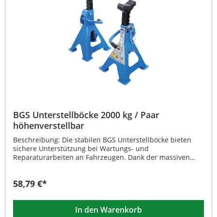
BGS Unterstellböcke 2000 kg / Paar
höhenverstellbar
Beschreibung: Die stabilen BGS Unterstellböcke bieten
sichere Unterstützung bei Wartungs- und
Reparaturarbeiten an Fahrzeugen. Dank der massiven
Bauweise mit vier Stützbeinen und Verstärkungsplatten
an den Füßen gewährleisten sie eine hohe Standfestigkeit.
58,79 €*
Die 10-stufige Höhenverstellung von 268 mm bis 418 mm
ermöglicht ein präzises Anpassen an verschiedene
Arbeitshöhen. Die gummierte Sattelauflage schützt die
In den Warenkorb
Auflagepunkte des Fahrzeugs vor Kratzern und