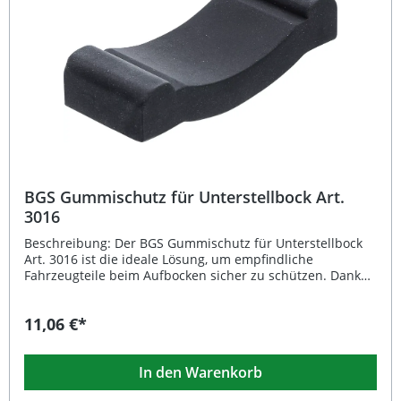
die Fahrzeugunterseite Hohe Standsicherheit durch
breiten Fußstand Robuste, geschweißte Konstruktion mit
Bolzensicherung Lieferumfang: 1 Paar BGS
Unterstellböcke (Traglast 3000 kg)
BGS Gummischutz für Unterstellbock Art.
3016
Beschreibung: Der BGS Gummischutz für Unterstellbock
Art. 3016 ist die ideale Lösung, um empfindliche
Fahrzeugteile beim Aufbocken sicher zu schützen. Dank
der robusten Gummimischung schützt dieser Aufsatz die
Kontaktfläche zwischen Unterstellbock und
11,06 €*
Fahrzeugboden zuverlässig vor Kratzern, Dellen und
Beschädigungen. Mit einem geringen Gewicht von nur 34
g lässt sich der Schutz einfach aufsetzen und entfernen.
In den Warenkorb
Perfekt geeignet für den professionellen Werkstatteinsatz
und für ambitionierte Hobbyschrauber, die Wert auf