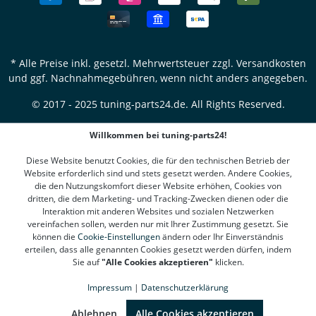
* Alle Preise inkl. gesetzl. Mehrwertsteuer zzgl.
Versandkosten
und ggf. Nachnahmegebühren, wenn nicht anders angegeben.
© 2017 - 2025 tuning-parts24.de. All Rights Reserved.
Willkommen bei tuning-parts24!
Diese Website benutzt Cookies, die für den technischen Betrieb der
Website erforderlich sind und stets gesetzt werden. Andere Cookies,
die den Nutzungskomfort dieser Website erhöhen, Cookies von
dritten, die dem Marketing- und Tracking-Zwecken dienen oder die
Interaktion mit anderen Websites und sozialen Netzwerken
vereinfachen sollen, werden nur mit Ihrer Zustimmung gesetzt. Sie
können die
Cookie-Einstellungen
ändern oder Ihr Einverständnis
erteilen, dass alle genannten Cookies gesetzt werden dürfen, indem
Sie auf
"Alle Cookies akzeptieren"
klicken.
Impressum
|
Datenschutzerklärung
SEHR GUT
(4.78 / 5)
aus
1312
Bewertungen bei: google.de, shopvote.de ⓘ
Ablehnen
Alle Cookies akzeptieren