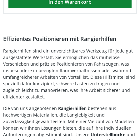
In den Warenkorb
Kraftaufwand. Die verstellbare Hubrollendistanz
ermöglicht die Anpassung an verschiedene
Fahrzeugbreiten, während die solide Bauweise für
Langlebigkeit sorgt. Tragkraft von 600 kg pro Hubwagen
Geeignet für Reifenbreiten bis 295 mm Unterfahrhöhe nur
150 mm für einfaches Ansetzen Variable Hubrollendistanz
von 270 mm bis 550 mm Ideal für Werkstatt, Ausstellung
Effizientes Positionieren mit Rangierhilfen
und Abschleppdienst Lieferumfang: 1x Rangier-Hubwagen
600 kg Bedienungsanleitung
Rangierhilfen sind ein unverzichtbares Werkzeug für jede gut
ausgestattete Werkstatt. Sie ermöglichen das mühelose
Verschieben und präzise Positionieren von Fahrzeugen, was
insbesondere in beengten Raumverhältnissen oder während
umfangreicherer Arbeiten von Vorteil ist. Diese Hilfsmittel sind
speziell dafür konzipiert, schwere Lasten zu tragen und
zugleich leicht zu manövrieren, was Ihre Arbeit sicherer und
effizienter gestaltet.
Die von uns angebotenen
Rangierhilfen
bestehen aus
hochwertigen Materialien, die Langlebigkeit und
Zuverlässigkeit gewährleisten. Mit einer Vielzahl von Modellen
können wir Ihnen Lösungen bieten, die auf Ihre individuellen
Anforderungen abgestimmt sind. Unsere
Unterstellböcke
und