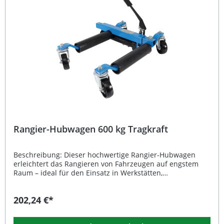
Hydraulikzylinder für Art. 1975
Rangier-Hubwagen 600 kg Tragkraft
Beschreibung: Dieser hochwertige Rangier-Hubwagen
erleichtert das Rangieren von Fahrzeugen auf engstem
Raum – ideal für den Einsatz in Werkstätten,
Ausstellungen oder bei Abschleppdiensten. Mit einer
Tragkraft von 600 kg pro Hubwagen bietet er ausreichend
202,24 €*
Reserven, um Fahrzeuge sicher und präzise zu bewegen.
Dank seiner stabilen Konstruktion und der leichtgängigen
Rollen arbeiten Sie schnell, effizient und mit minimalem