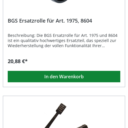
BGS Ersatzrolle für Art. 1975, 8604
Beschreibung: Die BGS Ersatzrolle für Art. 1975 und 8604
ist ein qualitativ hochwertiges Ersatzteil, das speziell zur
Wiederherstellung der vollen Funktionalität Ihrer
Werkstattausrüstung entwickelt wurde. Sie sorgt für einen
präzisen Lauf und erleichtert den Austausch beschädigter
20,88 €*
oder abgenutzter Rollen. Mit ihrem robusten Aufbau
gewährleistet die Ersatzrolle eine lange Lebensdauer und
zuverlässige Performance im täglichen Werkstatteinsatz.
In den Warenkorb
Präzise gefertigte Ersatzrolle für BGS Werkstattausrüstung
Robuste Bauweise für lange Lebensdauer Optimaler
Ersatz für verschlissene Rollen Einfache und schnelle
Montage Bruttogewicht: 674 g Lieferumfang: 1 ×
Ersatzrolle für Art. 1975 / 8604