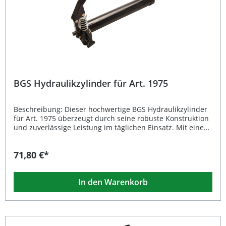
BGS Hydraulikzylinder für Art. 1975
Beschreibung: Dieser hochwertige BGS Hydraulikzylinder
für Art. 1975 überzeugt durch seine robuste Konstruktion
und zuverlässige Leistung im täglichen Einsatz. Mit einem
Bruttogewicht von 5332 g bietet er die nötige Stabilität
und Haltbarkeit, die Sie bei anspruchsvollen
71,80 €*
Werkstattarbeiten benötigen. Der Zylinder ist präzise
gefertigt und garantiert eine sichere sowie gleichmäßige
Kraftübertragung beim Heben oder Pressen. Robuste und
In den Warenkorb
langlebige Bauweise für den professionellen Einsatz
Exakte Passform für Art. 1975 Hohe Sicherheits- und
Qualitätsstandards Einfache Handhabung und
Wartungsfreundlichkeit Perfekt für Werkstätten und
industrielle Anwendungen Lieferumfang: 1x BGS