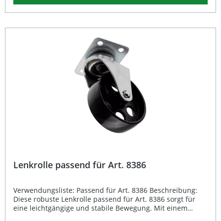
Hydrauliksysteme. Profitieren Sie von der bewährten BGS-
Qualität, wenn es auf Kraft, Präzision und Langlebigkeit
ankommt. Robuster Hydraulikzylinder für Art. 8604 – ideal
für Werkstatt und Industrie Massive Bauweise mit einem
Bruttogewicht von 5972 g Präzise Fertigung für
gleichmäßige Kraftübertragung Langlebig und
wartungsarm durch hochwertige Materialien Teil des
bewährten BGS Hydrauliksystems Lieferumfang: 1 ×
Hydraulikzylinder für Art. 8604
Lenkrolle passend für Art. 8386
Verwendungsliste: Passend für Art. 8386 Beschreibung:
Diese robuste Lenkrolle passend für Art. 8386 sorgt für
eine leichtgängige und stabile Bewegung. Mit einem
Bruttogewicht von 814 g bietet sie eine solide und