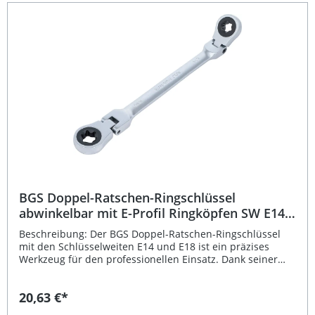
Widerstandsfähigkeit. Abwinkelbare E-Profil-Ringköpfe für
maximale Flexibilität Feinverzahnte Ratschenmechanik mit
72 Zähnen Chrom-Vanadium-Stahl – strapazierfähig und
langlebig Matt verchromte Oberfläche gegen Korrosion
Geeignet für beengte Montagebereiche Lieferumfang: 1x
BGS Doppel-Ratschen-Ringschlüssel E20 x E24,
abwinkelbar
BGS Doppel-Ratschen-Ringschlüssel
abwinkelbar mit E-Profil Ringköpfen SW E14 x
E18
Beschreibung: Der BGS Doppel-Ratschen-Ringschlüssel
mit den Schlüsselweiten E14 und E18 ist ein präzises
Werkzeug für den professionellen Einsatz. Dank seiner
abwinkelbaren, stufenlos verstellbaren Köpfe ermöglicht
er Ihnen das Arbeiten selbst unter beengten
20,63 €*
Bedingungen. Die feinverzahnte Ratschenmechanik mit 72
Zähnen sorgt für maximale Effizienz und präzise