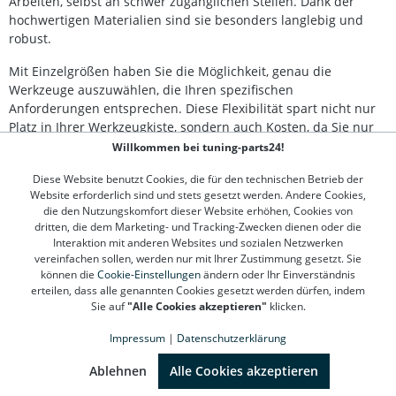
Arbeiten, selbst an schwer zugänglichen Stellen. Dank der
hochwertigen Materialien sind sie besonders langlebig und
robust.
Mit Einzelgrößen haben Sie die Möglichkeit, genau die
Werkzeuge auszuwählen, die Ihren spezifischen
Anforderungen entsprechen. Diese Flexibilität spart nicht nur
Platz in Ihrer Werkzeugkiste, sondern auch Kosten, da Sie nur
das kaufen, was Sie wirklich benötigen. Vertrauen Sie auf
Willkommen bei tuning-parts24!
unsere Top-Qualität und profitieren Sie von der präzisen
Diese Website benutzt Cookies, die für den technischen Betrieb der
Verarbeitung unserer Werkzeuge. Entdecken Sie bei uns eine
Website erforderlich sind und stets gesetzt werden. Andere Cookies,
große Auswahl an Ratschenschlüsseln für jede
die den Nutzungskomfort dieser Website erhöhen, Cookies von
Herausforderung.
dritten, die dem Marketing- und Tracking-Zwecken dienen oder die
Interaktion mit anderen Websites und sozialen Netzwerken
vereinfachen sollen, werden nur mit Ihrer Zustimmung gesetzt. Sie
können die
Cookie-Einstellungen
ändern oder Ihr Einverständnis
Kontakt
erteilen, dass alle genannten Cookies gesetzt werden dürfen, indem
Sie auf
"Alle Cookies akzeptieren"
klicken.
Kundenservice
Impressum
|
Datenschutzerklärung
SEHR GUT
(4.78 / 5)
Informationen
aus
1312
Bewertungen bei: google.de, shopvote.de ⓘ
Ablehnen
Alle Cookies akzeptieren
Informationen zur Echtheit der Bewertungen