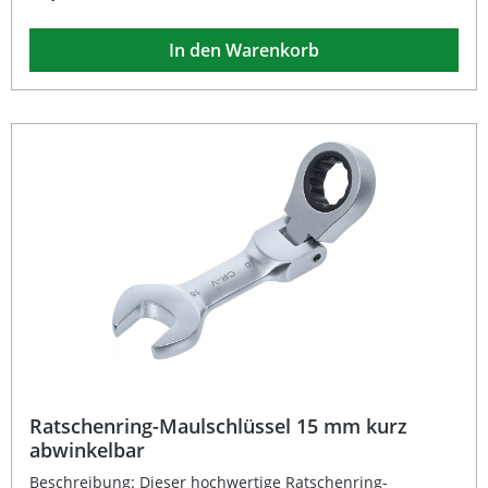
72 Zähnen sorgt für eine besonders feine
Rückholbewegung und erleichtert den Einsatz in schwer
In den Warenkorb
zugänglichen Bereichen. Hergestellt aus robustem Chrom-
Vanadium-Stahl überzeugt der Schlüssel durch seine
hohe Festigkeit, Langlebigkeit und verchromte, matte
Oberfläche, die zusätzlichen Korrosionsschutz bietet. Mit
einer Länge von 125 mm und einer Schlüsselweite von 16
mm ist er ideal für präzise Anwendungen im
Werkstattalltag oder im Hobbybereich. Stufenlos bis 90°
abwinkelbarer Gelenkmechanismus Feinverzahnung mit
72 Zähnen für präzises Arbeiten Gefertigt aus
langlebigem Chrom-Vanadium-Stahl Verchromte, matte
Oberfläche für optimalen Korrosionsschutz Kompakte
Länge von 125 mm – ideal für enge Räume Lieferumfang:
1x BGS Ratschenring-Maulschlüssel, SW 16 mm, kurz,
abwinkelbar
Ratschenring-Maulschlüssel 15 mm kurz
abwinkelbar
Beschreibung: Dieser hochwertige Ratschenring-