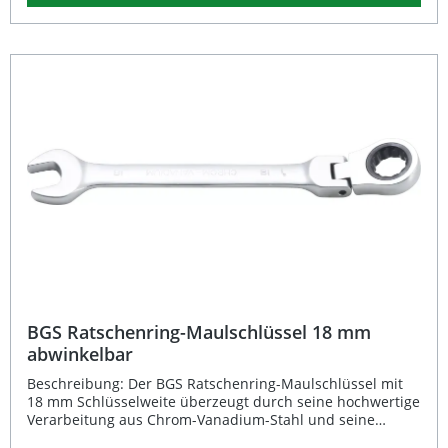
Korrosionsschutz und eine lange Lebensdauer
gewährleistet. Eine Maulstellung von 15° erleichtert die
Handhabung zusätzlich – ideal für professionelle und
anspruchsvolle Anwendungen in Werkstatt, Handwerk
und Heimarbeit. 180° abwinkelbares Gelenk für maximale
Flexibilität Feinverzahnung mit 72 Zähnen für präzises
Arbeiten Hochwertiger Chrom-Vanadium-Stahl für lange
Haltbarkeit Matt verchromte Oberfläche gegen Korrosion
Perfekt für enge Arbeitsbereiche und professionelle
Anwender Lieferumfang: 1x Ratschenring-Maulschlüssel
SW 19 mm, abwinkelbar
BGS Ratschenring-Maulschlüssel 18 mm
abwinkelbar
Beschreibung: Der BGS Ratschenring-Maulschlüssel mit
18 mm Schlüsselweite überzeugt durch seine hochwertige
Verarbeitung aus Chrom-Vanadium-Stahl und seine
praktische Handhabung. Das um 180° stufenlos