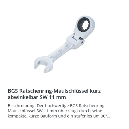
abwinkelbare Knarre für flexible Einsatzmöglichkeiten
Feinverzahnung mit 72 Zähnen für präzises Arbeiten
Robuster Chrom-Vanadium-Stahl für lange Lebensdauer
Kompakte Länge von 110 mm für Arbeiten an schwer
zugänglichen Stellen Matt verchromte Oberfläche für
sicheren Halt und Schutz vor Korrosion Lieferumfang: 1x
Ratschenring-Maulschlüssel kurz, abwinkelbar, SW 12 mm
BGS Ratschenring-Maulschlüssel kurz
abwinkelbar SW 11 mm
Beschreibung: Der hochwertige BGS Ratschenring-
Maulschlüssel SW 11 mm überzeugt durch seine
kompakte, kurze Bauform und ein stufenlos um 90°
abwinkelbares Gelenk. Dadurch erreichen Sie mühelos
schwer zugängliche Verschraubungen, selbst in engen