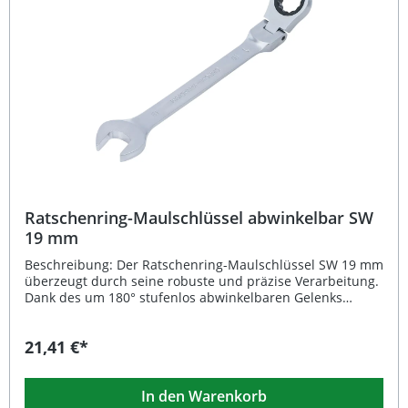
präzises Anziehen und Lösen Kompakte Länge von 95 mm
– ideal bei begrenztem Platz Matt verchromte Oberfläche
verhindert Abrutschen Lieferumfang: 1x BGS
Ratschenring-Maulschlüssel, 8 mm, kurz, abwinkelbar
Ratschenring-Maulschlüssel abwinkelbar SW
19 mm
Beschreibung: Der Ratschenring-Maulschlüssel SW 19 mm
überzeugt durch seine robuste und präzise Verarbeitung.
Dank des um 180° stufenlos abwinkelbaren Gelenks
erreichen Sie mühelos auch schwer zugängliche Bereiche.
Die feinverzahnte Mechanik mit 72 Zähnen sorgt für eine
21,41 €*
exakte Drehmomentübertragung und komfortables
Arbeiten auf engstem Raum. Der aus hochwertigem
Chrom-Vanadium-Stahl gefertigte Schlüssel besitzt eine
In den Warenkorb
matte, verchromte Oberfläche, die optimalen