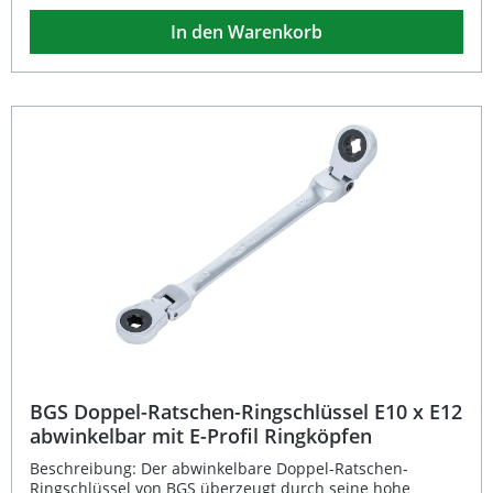
Bewegungen auch bei begrenztem Arbeitsraum.
In den Warenkorb
Hergestellt aus hochwertigem Chrom-Vanadium-Stahl
bietet der Schlüssel eine hohe Festigkeit, lange
Lebensdauer und Korrosionsbeständigkeit. Die matte,
verchromte Oberfläche sorgt für eine angenehme Haptik
und verhindert störende Lichtreflexionen beim Arbeiten.
Robuste Ausführung aus hochwertigem Chrom-Vanadium-
Stahl Abwinkelbare Ringköpfe für schwer zugängliche
Bereiche Feinverzahnung mit 72 Zähnen für präzises
Arbeiten Doppelseitige E-Profil-Schlüsselweiten E14 und
E18 Korrosionsbeständige, matte Verchromung
Lieferumfang: 1x BGS Doppel-Ratschen-Ringschlüssel SW
E14 x E18, abwinkelbar, verchromt
BGS Doppel-Ratschen-Ringschlüssel E10 x E12
abwinkelbar mit E-Profil Ringköpfen
Beschreibung: Der abwinkelbare Doppel-Ratschen-
Ringschlüssel von BGS überzeugt durch seine hohe