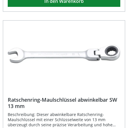
In den Warenkorb
ergonomisches Arbeiten und optimale Kraftübertragung.
Gefertigt aus hochwertigem Chrom-Vanadium-Stahl mit
matt verchromter Oberfläche ist der Schlüssel besonders
langlebig und korrosionsbeständig. 180° abwinkelbares
Gelenk für flexibles Arbeiten Feinverzahnung mit 72
Zähnen für präzise Drehbewegungen Ergonomische 15°
Maulstellung Robuster Chrom-Vanadium-Stahl, matt
verchromt Ideal für Werkstatt und professionellen Einsatz
Lieferumfang: 1x BGS Ratschenring-Maulschlüssel 14 mm
Ratschenring-Maulschlüssel abwinkelbar SW
13 mm
Beschreibung: Dieser abwinkelbare Ratschenring-
Maulschlüssel mit einer Schlüsselweite von 13 mm
überzeugt durch seine präzise Verarbeitung und hohe