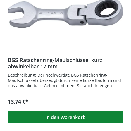
präzise Bewegungen 135 mm kurze Ausführung – ideal
für enge Arbeitsbereiche Verchromt und mattiert für
optimalen Korrosionsschutz Lieferumfang: 1x BGS
Ratschenring-Maulschlüssel 18 mm, kurz, abwinkelbar
BGS Ratschenring-Maulschlüssel kurz
abwinkelbar 17 mm
Beschreibung: Der hochwertige BGS Ratschenring-
Maulschlüssel überzeugt durch seine kurze Bauform und
das abwinkelbare Gelenk, mit dem Sie auch in engen
Arbeitsbereichen optimal arbeiten können. Der Schlüssel
besitzt ein feinverzahntes 72-Zahn-Ratschengetriebe, das
13,74 €*
präzises und schnelles Schrauben ermöglicht. Gefertigt
aus robustem Chrom-Vanadium-Stahl und mit einer
verchromten, matten Oberfläche versehen, bietet dieses
In den Warenkorb
Werkzeug eine lange Lebensdauer und hohe
Korrosionsbeständigkeit. Die Schlüsselweite beträgt 17
mm, ideal für den professionellen und handwerklichen