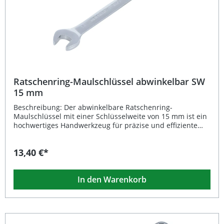
Ratschenring-Maulschlüssel abwinkelbar SW
15 mm
Beschreibung: Der abwinkelbare Ratschenring-
Maulschlüssel mit einer Schlüsselweite von 15 mm ist ein
hochwertiges Handwerkzeug für präzise und effiziente
Arbeiten. Das 180° drehbare Gelenk ermöglicht flexibles
Arbeiten selbst in beengten Bereichen. Mit seiner
13,40 €*
feinverzahnten 72-Zahn-Ratsche können Sie Schrauben
und Muttern besonders präzise drehen, ohne häufiges
Umsetzen des Schlüssels. Gefertigt aus robustem Chrom-
In den Warenkorb
Vanadium-Stahl und mit einer matten, verchromten
Oberfläche versehen, bietet dieser Maulschlüssel eine
hohe Langlebigkeit und Korrosionsbeständigkeit. Dank der
15°-Maulstellung und dem Zwölfkant-Profil eignet sich das
Werkzeug optimal für professionelle und ambitionierte