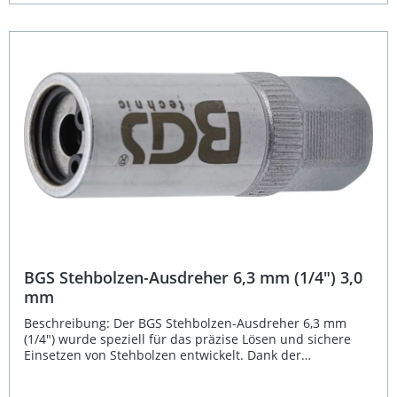
für professionelle Werkstätten sowie den ambitionierten
Heimwerker geeignet. Robuste Ausführung aus
hochwertigem Chrom-Vanadium-Stahl Mit präzisen
Klemmwalzen für optimalen Halt des Stehbolzens
Oberfläche verchromt und hochglanzpoliert für lange
Lebensdauer 12 mm Außensechskant für sicheren Antrieb
Ideal für präzise Arbeiten in der Werkstatt oder im
Fahrzeugbereich Lieferumfang: 1x BGS Stehbolzen-
Ausdreher 6,3 mm (1/4") 3,5 mm
BGS Stehbolzen-Ausdreher 6,3 mm (1/4") 3,0
mm
Beschreibung: Der BGS Stehbolzen-Ausdreher 6,3 mm
(1/4") wurde speziell für das präzise Lösen und sichere
Einsetzen von Stehbolzen entwickelt. Dank der
integrierten Klemmwalzen bietet dieses Werkzeug einen
besonders festen Halt beim Arbeiten und verhindert das