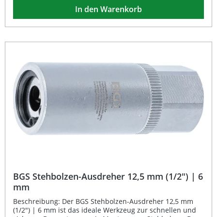
was sowohl professionelle Optik als auch
In den Warenkorb
Korrosionsschutz garantiert. Der Ausdreher besteht aus
hochwertigem Chrom-Vanadium-Stahl und besitzt eine
Länge von 60 mm. Über den Außensechskant (21 mm)
kann das Werkzeug einfach mit einer Ratsche oder einem
Schraubenschlüssel bedient werden. Hochwertiger
Stehbolzen-Ausdreher für Montage und Demontage Drei
Klemmwalzen für sicheren Halt des Stehbolzens Chrom-
Vanadium-Stahl für Langlebigkeit und Stabilität
Hochglanz- und Mattverchromung zum Schutz vor
Korrosion Einfacher Antrieb über 21 mm Außensechskant
Lieferumfang: 1× BGS Stehbolzen-Ausdreher 12,5 mm
(1/2") – 8 mm
BGS Stehbolzen-Ausdreher 12,5 mm (1/2") | 6
mm
Beschreibung: Der BGS Stehbolzen-Ausdreher 12,5 mm
(1/2") | 6 mm ist das ideale Werkzeug zur schnellen und