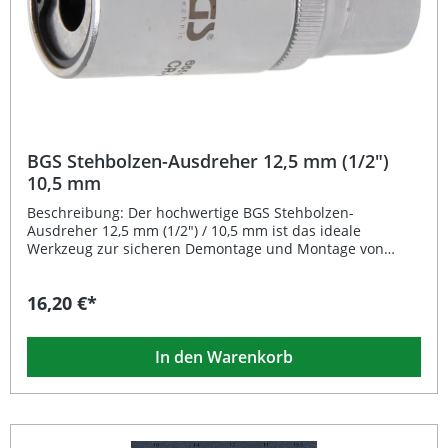
BGS Stehbolzen-Ausdreher 12,5 mm (1/2")
10,5 mm
Beschreibung: Der hochwertige BGS Stehbolzen-
Ausdreher 12,5 mm (1/2") / 10,5 mm ist das ideale
Werkzeug zur sicheren Demontage und Montage von
Stehbolzen. Die drei Klemmwalzen gewährleisten einen
präzisen Halt, während die robuste Verarbeitung aus
16,20 €*
Chrom-Vanadium-Stahl für eine lange Lebensdauer sorgt.
Durch die Kombination von hochglanzverchromtem und
mattverchromtem Oberflächendesign bietet der
In den Warenkorb
Ausdreher nicht nur eine edle Optik, sondern auch eine
erhöhte Griffigkeit. Die Rändelung erleichtert die
Handhabung, und der Außensechskant mit 21 mm
ermöglicht die Nutzung mit Standardwerkzeugen.
Gefertigt aus widerstandsfähigem Chrom-Vanadium-Stahl
3 Klemmwalzen für sicheren Halt beim Arbeiten