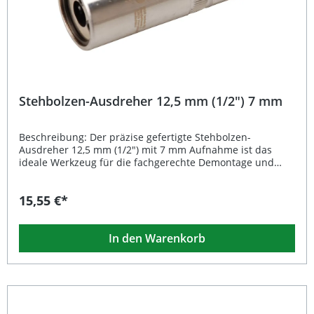
Stehbolzen-Ausdreher 12,5 mm (1/2") – 9 mm
Stehbolzen-Ausdreher 12,5 mm (1/2") 7 mm
Beschreibung: Der präzise gefertigte Stehbolzen-
Ausdreher 12,5 mm (1/2") mit 7 mm Aufnahme ist das
ideale Werkzeug für die fachgerechte Demontage und
Montage von Stehbolzen. Mit seinen 3 Klemmwalzen hält
er den Stehbolzen sicher fest, ohne ihn zu beschädigen.
15,55 €*
Dank der Rändelung ist ein fester Halt gewährleistet,
während der hochglanz- und mattverchromte Stahlkörper
für Langlebigkeit und Korrosionsschutz sorgt. Der
In den Warenkorb
Außensechskant mit 21 mm ermöglicht eine einfache
Handhabung und Kompatibilität mit gängigen
Steckschlüsseln. Gefertigt aus robustem Chrom-
Vanadium-Stahl überzeugt das Werkzeug durch hohe
Belastbarkeit und präzises Arbeiten – perfekt für
Werkstatt, Industrie und ambitionierte Heimwerker.
Hochwertiger Stehbolzen-Ausdreher aus Chrom-