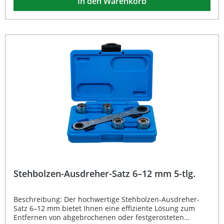
In den Warenkorb
Oberflächen bietet er eine hohe Langlebigkeit und ein
sicheres Handling.Alle Einsätze verfügen über einen
Außensechskant zur optimalen Kraftübertragung,
während 3 integrierte Klemmwalzen für festen Halt des
Stehbolzens sorgen. Der maximale Drehmomentwert von
20 Nm gewährleistet präzises und kontrolliertes
Arbeiten.Je nach Größe sind die Antriebe wie folgt
ausgeführt:- Größe 5: 10 mm (3/8") und 19 mm
Außensechskant- Größen 6–12: 12,5 mm (1/2") und 21 mm
Außensechskant- Größen 14–16: 24 mm Außensechskant
11-teiliger Stehbolzen-Ausdreher-Satz mit Größen von 5
bis 16 mm Gefertigt aus robustem Chrom-Vanadium-Stahl
für hohe Belastbarkeit Klemmwalzentechnik für sicheren
Halt des Stehbolzens Passend für Werkstattwagen in 1/6-
Einlage Hochglanz- und mattverchromte Oberfläche für
professionelle Optik Lieferumfang: 1x
Werkstattwageneinlage 1/6 11x Stehbolzen-Ausdreher
(Größen 5–16 mm)
Stehbolzen-Ausdreher-Satz 6–12 mm 5-tlg.
Beschreibung: Der hochwertige Stehbolzen-Ausdreher-
Satz 6–12 mm bietet Ihnen eine effiziente Lösung zum
Entfernen von abgebrochenen oder festgerosteten