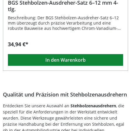
BGS Stehbolzen-Ausdreher-Satz 6–12 mm 4-
tlg.
Beschreibung: Der BGS Stehbolzen-Ausdreher-Satz 6–12
mm überzeugt durch präzise Verarbeitung und eine
robuste Bauweise aus hochwertigem Chrom-Vanadium-
Stahl. Mit seiner professionellen Abstufung in den Größen
6, 8, 10 und 12 mm ist dieser 4-teilige Werkzeugsatz die
34,94 €*
ideale Lösung, um festsitzende oder abgerissene
Stehbolzen sicher und effizient zu entfernen. Dank des
1/2 Zoll (12,5 mm) Außensechskant-Profils lässt sich der
In den Warenkorb
Ausdreher einfach mit gängigen Ratschen oder T-
Gleitgriffen verwenden. Sie profitieren von maximaler
Kontrolle, geringem Kraftaufwand und einer langlebigen
Werkzeugqualität für den täglichen Einsatz in Werkstatt
und Hobbygarage. Hochwertiger Chrom-Vanadium-Stahl
für maximale Stabilität Vier präzise Größen: 6, 8, 10 und
12 mm 1/2 Zoll Antrieb für einfache Handhabung Perfekt
Qualität und Präzision mit Stehbolzenausdrehern
zum Entfernen von festsitzenden oder abgebrochenen
Stehbolzen Langlebiges Profi-Werkzeug für Werkstatt und
Entdecken Sie unsere Auswahl an
Stehbolzenausdrehern
, die
Heimgebrauch Lieferumfang: 1x Stehbolzen-Ausdreher 6
speziell für die Anforderungen in der Werkstatt entwickelt
mm 1x Stehbolzen-Ausdreher 8 mm 1x Stehbolzen-
Ausdreher 10 mm 1x Stehbolzen-Ausdreher 12 mm
wurden. Diese Werkzeuge gewährleisten eine sichere und
präzise Handhabung bei der Entfernung von Stehbolzen, egal
ob in der Automobilindustrie oder bei individuellen