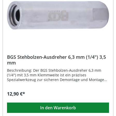
professionellen Einsatz geeignet Lieferumfang: 1x BGS
Stehbolzen-Ausdreher 6–12 mm
BGS Stehbolzen-Ausdreher 6,3 mm (1/4") 3,5
mm
Beschreibung: Der BGS Stehbolzen-Ausdreher 6,3 mm
(1/4") mit 3,5 mm Klemmweite ist ein präzises
Spezialwerkzeug zur sicheren Demontage und Montage
von Stehbolzen. Dank seiner integrierten Klemmwalzen
wird der Stehbolzen fest gehalten, wodurch ein
12,90 €*
Durchrutschen vermieden wird. Der hochwertige Chrom-
Vanadium-Stahl sorgt für maximale Stabilität und
Langlebigkeit, auch bei häufigem Einsatz. Durch die
In den Warenkorb
verchromte, hochglanzpolierte Oberfläche ist das
Werkzeug optimal gegen Korrosion geschützt und ideal