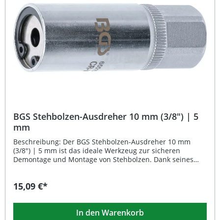
Vanadium-Stahl 3 Klemmwalzen für sicheren Halt und
schonendes Arbeiten Ergonomische Rändelung für festen
Griff Hochglanzverchromter vorderer Teil,
mattverchromter hinterer Teil Mit 21 mm Außensechskant
für einfache Anwendung Lieferumfang: 1x Stehbolzen-
Ausdreher 12,5 mm (1/2") 7 mm
BGS Stehbolzen-Ausdreher 10 mm (3/8") | 5
mm
Beschreibung: Der BGS Stehbolzen-Ausdreher 10 mm
(3/8") | 5 mm ist das ideale Werkzeug zur sicheren
Demontage und Montage von Stehbolzen. Dank seines
präzisen Klemmmechanismus mit drei Klemmwalzen
gewährleistet er festen Halt und verhindert ein
15,09 €*
Abrutschen beim Arbeiten. Die Kombination aus
hochglanzverchromtem vorderem Teil und matt
verchromtem hinterem Bereich sorgt für Langlebigkeit
In den Warenkorb
und Korrosionsschutz. Das robuste Design aus Chrom-