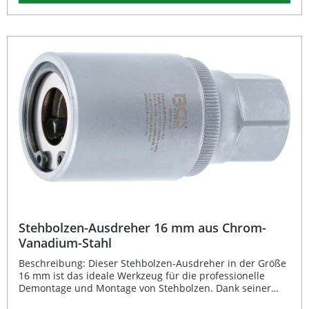
Vanadium-Stahl garantiert eine hohe Lebensdauer selbst
bei anspruchsvollen Werkstatteinsätzen. Mit seinem 19
mm Außensechskant-Antrieb ist der Stehbolzen-
Ausdreher kompatibel mit herkömmlichen
Handwerkzeugen und Ratschen. Präzises Arbeiten durch
3 Klemmwalzen für optimalen Halt Rutschfester Griff dank
Rändelung Langlebige Verarbeitung aus hochwertigem
Chrom-Vanadium-Stahl Korrosionsgeschützt durch
hochglanz- und mattverchromte Oberfläche Praktisch für
den Werkstattgebrauch durch 19 mm Außensechskant
Lieferumfang: 1x BGS Stehbolzen-Ausdreher 10 mm (3/8")
| 5 mm
Stehbolzen-Ausdreher 16 mm aus Chrom-
Vanadium-Stahl
Beschreibung: Dieser Stehbolzen-Ausdreher in der Größe
16 mm ist das ideale Werkzeug für die professionelle
Demontage und Montage von Stehbolzen. Dank seiner
robusten Konstruktion aus hochwertigem Chrom-