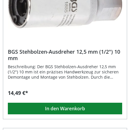
Antrieb und 21 mm Außensechskant Lieferumfang: 1x BGS
Stehbolzen-Ausdreher 12,5 mm (1/2") | 12 mm
BGS Stehbolzen-Ausdreher 12,5 mm (1/2") 10
mm
Beschreibung: Der BGS Stehbolzen-Ausdreher 12,5 mm
(1/2") 10 mm ist ein präzises Handwerkzeug zur sicheren
Demontage und Montage von Stehbolzen. Durch die
integrierten 3 Klemmwalzen wird der Bolzen zuverlässig
gehalten, wodurch ein Abrutschen oder Beschädigen
14,49 €*
verhindert wird. Der vordere Teil ist hochglanzverchromt,
während der hintere Teil matt verchromt ist – das sorgt
nicht nur für ein ansprechendes Aussehen, sondern auch
In den Warenkorb
für hohe Korrosionsbeständigkeit. Mit der Rändelung lässt
sich das Werkzeug sicher greifen, und der 21 mm
Außensechskant ermöglicht die Anwendung mit Standard-
Ratschen oder Schlüsseln. Hergestellt aus robustem
Chrom-Vanadium-Stahl bietet dieser Ausdreher maximale