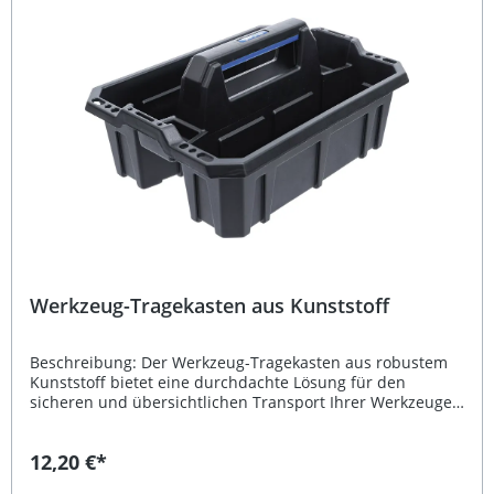
Tragekasten Art. 70220 Lieferumfang: 6 Trennstege aus
Kunststoff
Werkzeug-Tragekasten aus Kunststoff
Beschreibung: Der Werkzeug-Tragekasten aus robustem
Kunststoff bietet eine durchdachte Lösung für den
sicheren und übersichtlichen Transport Ihrer Werkzeuge
und Kleinteile. Dank der zwei großen Einzelfächer können
verschiedene Arbeitsmaterialien ordentlich verstaut
12,20 €*
werden. Die seitlich eingearbeiteten Lochungen
ermöglichen das praktische Einstecken von