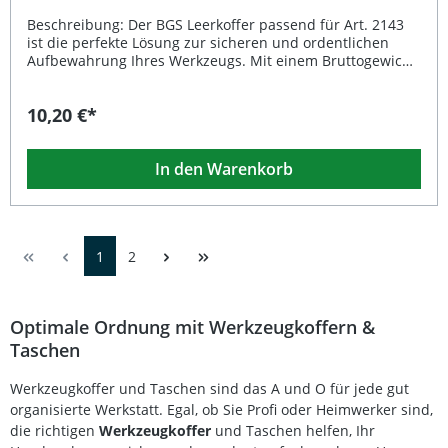
Beschreibung: Der BGS Leerkoffer passend für Art. 2143
ist die perfekte Lösung zur sicheren und ordentlichen
Aufbewahrung Ihres Werkzeugs. Mit einem Bruttogewicht
von 56 g bietet dieser leichte Kunststoffkoffer einen
optimalen Schutz des Inhalts und sorgt für Ordnung in
10,20 €*
Ihrer Werkstatt oder unterwegs. Er überzeugt durch
robuste Verarbeitung, passgenaue Innenmaße und hohe
Langlebigkeit – ideal als Ersatzkoffer oder zur
In den Warenkorb
individuellen Bestückung. Passend für BGS Artikel 2143
Stabiles, leichtes Kunststoffgehäuse Sicherer Schutz und
einfache Organisation Ihres Werkzeugs Ideal als Ersatz-
oder Zusatzkoffer verwendbar Besonders langlebig und
robust verarbeitet Lieferumfang: 1 × Leerkoffer passend
1
2
für Art. 2143
Optimale Ordnung mit Werkzeugkoffern &
Taschen
Werkzeugkoffer und Taschen sind das A und O für jede gut
organisierte Werkstatt. Egal, ob Sie Profi oder Heimwerker sind,
die richtigen
Werkzeugkoffer
und Taschen helfen, Ihr