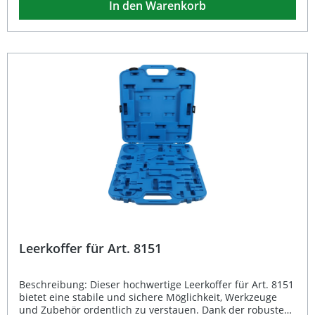
In den Warenkorb
Design für einfachen Transport sorgt. Robuster Leerkoffer
für Art. 8820 Schützt Werkzeuge zuverlässig vor Staub,
Feuchtigkeit und Beschädigung Stabiles Material für lange
Lebensdauer Kompakte Bauform und geringes Gewicht
(Bruttogewicht: 2594 g) Ideal für Werkstätte, Heimwerker
und mobilen Einsatz Lieferumfang: 1x Leerkoffer für Art.
8820
Leerkoffer für Art. 8151
Beschreibung: Dieser hochwertige Leerkoffer für Art. 8151
bietet eine stabile und sichere Möglichkeit, Werkzeuge
und Zubehör ordentlich zu verstauen. Dank der robusten