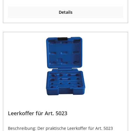
Garage oder unterwegs. Die robuste Bauweise sorgt dabei
für eine lange Lebensdauer und zuverlässigen Schutz des
Inhalts. Stabiler und langlebiger Leerkoffer für Art. 5025
Details
Geringes Gewicht von nur 380 g – besonders handlich
Optimaler Schutz und sichere Aufbewahrung von
Werkzeugen Ideal für Werkstatt, Heimgebrauch und
mobilen Einsatz Hochwertige Verarbeitung für lange
Lebensdauer Lieferumfang: 1x Leerkoffer für Art. 5025
Leerkoffer für Art. 5023
Beschreibung: Der praktische Leerkoffer für Art. 5023