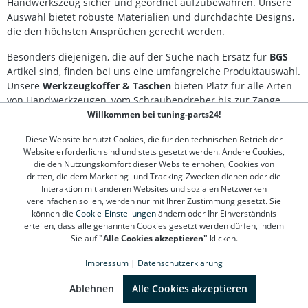
Handwerkszeug sicher und geordnet aufzubewahren. Unsere
Auswahl bietet robuste Materialien und durchdachte Designs,
die den höchsten Ansprüchen gerecht werden.
Besonders diejenigen, die auf der Suche nach Ersatz für
BGS
Artikel sind, finden bei uns eine umfangreiche Produktauswahl.
Unsere
Werkzeugkoffer & Taschen
bieten Platz für alle Arten
von Handwerkzeugen, vom Schraubendreher bis zur Zange,
und sorgen dafür, dass alles seinen richtigen Platz hat, auch
Willkommen bei tuning-parts24!
unterwegs. Perfekte Organisation und hoher Schutz vor
Diese Website benutzt Cookies, die für den technischen Betrieb der
Beschädigungen zeichnen unsere Produkte aus.
Website erforderlich sind und stets gesetzt werden. Andere Cookies,
die den Nutzungskomfort dieser Website erhöhen, Cookies von
dritten, die dem Marketing- und Tracking-Zwecken dienen oder die
Interaktion mit anderen Websites und sozialen Netzwerken
Kontakt
vereinfachen sollen, werden nur mit Ihrer Zustimmung gesetzt. Sie
können die
Cookie-Einstellungen
ändern oder Ihr Einverständnis
Kundenservice
erteilen, dass alle genannten Cookies gesetzt werden dürfen, indem
Sie auf
"Alle Cookies akzeptieren"
klicken.
Informationen
Impressum
|
Datenschutzerklärung
SEHR GUT
(4.78 / 5)
Top Marken
aus
1312
Bewertungen bei: google.de, shopvote.de ⓘ
Ablehnen
Alle Cookies akzeptieren
Informationen zur Echtheit der Bewertungen