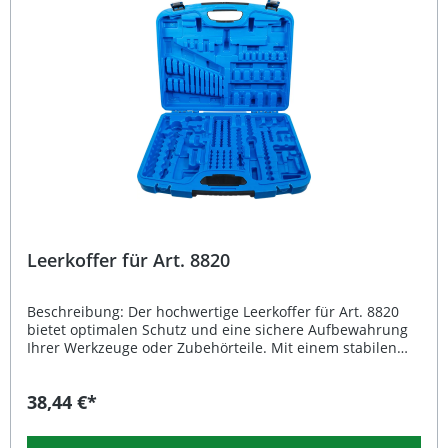
sicherem Verschlussmechanismus Ideal für Werkstatt,
Fahrzeugwartung und mobile Einsätze Lieferumfang: 1x
BGS Leerkoffer für Art. 8922
Leerkoffer für Art. 8820
Beschreibung: Der hochwertige Leerkoffer für Art. 8820
bietet optimalen Schutz und eine sichere Aufbewahrung
Ihrer Werkzeuge oder Zubehörteile. Mit einem stabilen
Gehäuse und durchdachtem Innenraum eignet sich
dieser robuste Koffer ideal für den täglichen Einsatz in
38,44 €*
Werkstatt, Garage oder unterwegs. Dank seiner
strapazierfähigen Materialien wird eine lange
Lebensdauer gewährleistet, während das kompakte