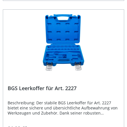
strapazierfähigem Material Passgenau für den
Werkzeugartikel 2229 Leichtes Gewicht von nur 764 g
Optimale Organisation und Schutz für Ihr Werkzeug Ideal
für Werkstatt, Lagerung und Transport Lieferumfang: 1x
BGS Leerkoffer für Art. 2229
BGS Leerkoffer für Art. 2227
Beschreibung: Der stabile BGS Leerkoffer für Art. 2227
bietet eine sichere und übersichtliche Aufbewahrung von
Werkzeugen und Zubehör. Dank seiner robusten
Bauweise eignet sich der Koffer ideal für den täglichen
Einsatz in Werkstatt, Garage oder unterwegs. Mit einem