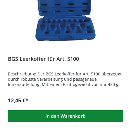
BGS Leerkoffer für Art. 5100
Beschreibung: Der BGS Leerkoffer für Art. 5100 überzeugt
durch robuste Verarbeitung und passgenaue
Innenaufteilung. Mit einem Bruttogewicht von nur 450 g
ist dieser Leer-Werkzeugkoffer leicht, bietet aber dennoch
optimalen Schutz für Ihre Werkzeuge oder Zubehörteile.
12,45 €*
Er eignet sich ideal als Ersatzkoffer oder zur individuellen
Bestückung, sodass Sie Ihre Werkzeuge sicher und
übersichtlich transportieren und lagern können.
In den Warenkorb
Hochwertiger Leerkoffer zur sicheren Aufbewahrung
Passend für BGS Artikel 5100 Leichtes Gewicht – nur 450 g
Stabile Bauweise für lange Lebensdauer Ideal als Ersatz-