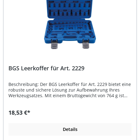
BGS Leerkoffer für Art. 2229
Beschreibung: Der BGS Leerkoffer für Art. 2229 bietet eine
robuste und sichere Lösung zur Aufbewahrung Ihres
Werkzeugsatzes. Mit einem Bruttogewicht von 764 g ist
dieser Koffer leicht genug für den mobilen Einsatz und
gleichzeitig stabil genug, um Ihre Werkzeuge zuverlässig
18,53 €*
zu schützen. Die passgenaue Innenform sorgt für
Ordnung und schützt den Inhalt vor Stößen und
Beschädigungen. Ideal für Werkstatt, Garage oder
unterwegs – der BGS Leerkoffer hält Ihre Ausrüstung
Details
sicher an einem Ort. Robuste Ausführung aus