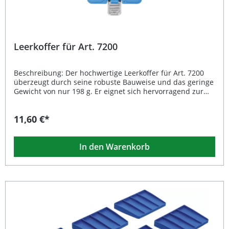
Leerkoffer für Art. 7200
Beschreibung: Der hochwertige Leerkoffer für Art. 7200
überzeugt durch seine robuste Bauweise und das geringe
Gewicht von nur 198 g. Er eignet sich hervorragend zur
sicheren Aufbewahrung und zum Transport Ihrer
Werkzeuge oder Kleinteile. Dank seiner stabilen
11,60 €*
Konstruktion bietet der Koffer optimalen Schutz vor Staub,
Schmutz und Stößen. Damit ist er die ideale Ergänzung
für Werkstatt, Garage oder mobilen Einsatz. Leichter und
In den Warenkorb
robuster Leerkoffer für Art. 7200 Zuverlässiger Schutz für
Werkzeuge und Zubehör Ideal zur sicheren
Aufbewahrung und zum Transport Kompakte Bauweise
und geringes Gewicht Langlebiges Material für den
täglichen Einsatz Lieferumfang: 1x Leerkoffer für Art. 7200