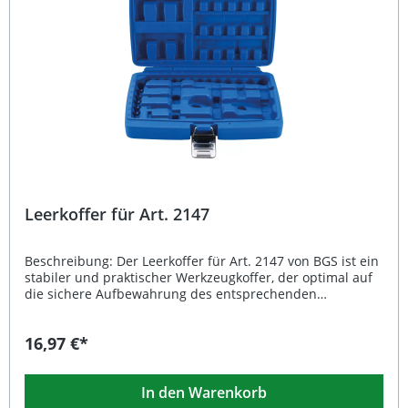
2152
Leerkoffer für Art. 2147
Beschreibung: Der Leerkoffer für Art. 2147 von BGS ist ein
stabiler und praktischer Werkzeugkoffer, der optimal auf
die sichere Aufbewahrung des entsprechenden
Werkzeugsatzes abgestimmt ist. Mit einem Bruttogewicht
von 386 g bietet er eine leichte, aber robuste Lösung, um
16,97 €*
Ihr Werkzeug ordentlich zu verstauen und einfach zu
transportieren. Das widerstandsfähige Gehäuse schützt
den Inhalt zuverlässig vor Staub, Schmutz und
In den Warenkorb
Beschädigungen, sodass Sie jederzeit alles griffbereit und