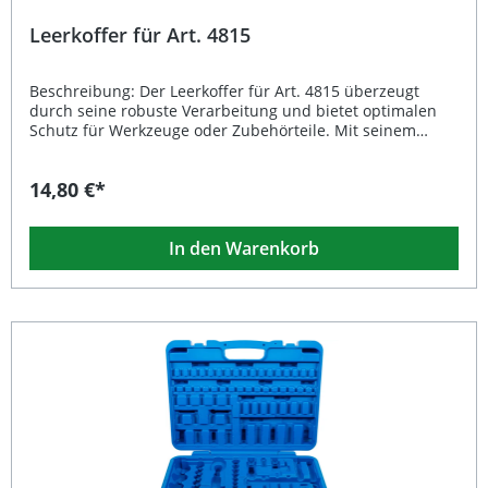
Leerkoffer für Art. 4815
Beschreibung: Der Leerkoffer für Art. 4815 überzeugt
durch seine robuste Verarbeitung und bietet optimalen
Schutz für Werkzeuge oder Zubehörteile. Mit seinem
kompakten Design und einem Bruttogewicht von nur 250
g ist er besonders handlich und leicht zu transportieren.
14,80 €*
Ideal, um Ihre Werkstattausrüstung sicher und geordnet
aufzubewahren. Hochwertiger Leer­koffer zur sicheren
Aufbewahrung von Werkzeugen Leichtes Design mit nur
In den Warenkorb
250 g Bruttogewicht Passgenau konzipiert für Art. 4815
Robuste Verarbeitung für langlebigen Einsatz Ideal für
Werkstatt, Garage oder mobilen Einsatz Lieferumfang: 1x
Leerkoffer für Art. 4815