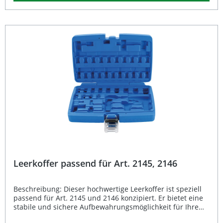
geschützt aufbewahren können. Leichter, stabiler Koffer
für Werkzeugsätze Robuste Konstruktion mit
zuverlässigem Schutz Optimiert für Artikelnummer 2147
Einfacher Transport und sichere Lagerung Hochwertige
Verarbeitung von BGS Lieferumfang: 1 × Leerkoffer für Art.
2147
Leerkoffer passend für Art. 2145, 2146
Beschreibung: Dieser hochwertige Leerkoffer ist speziell
passend für Art. 2145 und 2146 konzipiert. Er bietet eine
stabile und sichere Aufbewahrungsmöglichkeit für Ihre
Werkzeuge. Durch die robuste Bauweise und das geringe