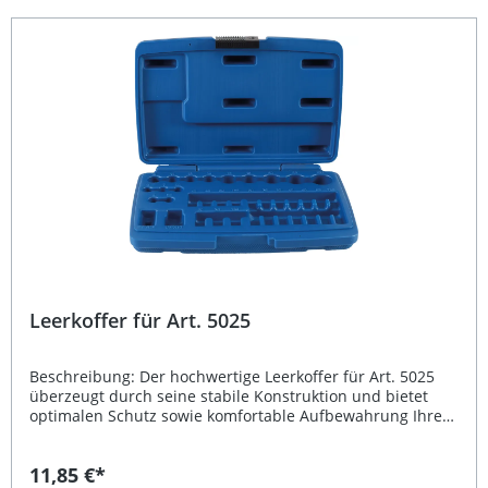
oder Zusatzkoffer Lieferumfang: 1x BGS Leerkoffer für Art.
5100
Leerkoffer für Art. 5025
Beschreibung: Der hochwertige Leerkoffer für Art. 5025
überzeugt durch seine stabile Konstruktion und bietet
optimalen Schutz sowie komfortable Aufbewahrung Ihrer
Werkzeuge oder Zubehörteile. Dank seines geringen
Gewichts von nur 380 g ist er leicht zu transportieren und
11,85 €*
eignet sich ideal für den täglichen Einsatz in Werkstatt,