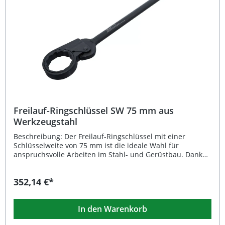
den professionellen Stahl- und Gerüstbau Lieferumfang:
1x Freilauf-Ringschlüssel SW 80 mm
Freilauf-Ringschlüssel SW 75 mm aus
Werkzeugstahl
Beschreibung: Der Freilauf-Ringschlüssel mit einer
Schlüsselweite von 75 mm ist die ideale Wahl für
anspruchsvolle Arbeiten im Stahl- und Gerüstbau. Dank
seines robusten Designs und der präzisen Verarbeitung
bietet er zuverlässige Leistung auch unter hoher
352,14 €*
Belastung. Der Rundschaft sorgt für eine angenehme
Handhabung, während das Zwölfkant-Abtriebsprofil
optimalen Halt und sicheres Arbeiten garantiert. Gefertigt
In den Warenkorb
aus hochwertigem Werkzeugstahl und mit einer
phosphatierten Oberfläche versehen, überzeugt dieser