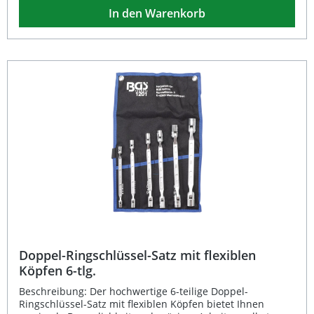
Rolltasche für geordnetes und platzsparendes Verstauen
In den Warenkorb
sorgt. Ob in der Profi-Werkstatt oder im privaten Einsatz:
Mit diesem Satz haben Sie stets das passende Werkzeug
griffbereit. 9-teiliges Set mit gängigen Schlüsselweiten 6x7
– 20x22 mm Verchromt und matt für lange Lebensdauer
und Korrosionsschutz In praktischer Tetron-Rolltasche für
Ordnung und Transport Ideal für Werkstatt, Heimwerker
und mobile Einsätze Präzise Fertigung für exakten Sitz an
Schrauben und Muttern Lieferumfang: 1x
Rohrsteckschlüssel-Satz 9-teilig Größen: 6x7, 8x9, 10x11,
12x13, 14x15, 16x17, 18x19, 20x22 mm Tetron-Rolltasche
Doppel-Ringschlüssel-Satz mit flexiblen
Köpfen 6-tlg.
Beschreibung: Der hochwertige 6-teilige Doppel-
Ringschlüssel-Satz mit flexiblen Köpfen bietet Ihnen