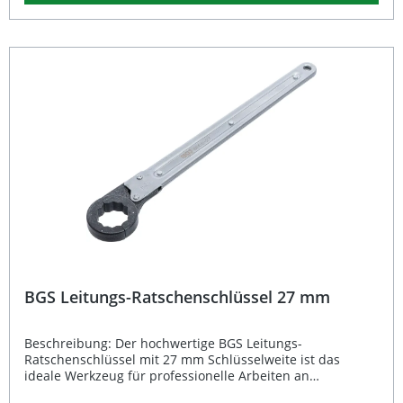
Handhabung gewährleistet. Mit einem geringen Gewicht
von nur 375 g bietet dieser Ratschenschlüssel ein
optimales Verhältnis zwischen Kraftübertragung und
Komfort. Ideal für Werkstätten und den anspruchsvollen
Heimwerker-Einsatz, überzeugt das Werkzeug durch seine
präzise Verarbeitung und eine langlebige
Oberflächenqualität. Klappmechanik für einfaches
Arbeiten an Rohrverschraubungen Hochfester Kopf aus
Chrom-Molybdän für lange Lebensdauer Ergonomischer
Griff aus S45C-Stahl für sicheren Halt Leichtes Werkzeug
mit nur 375 g Perfekt geeignet für Werkstatt und
professionellen Einsatz Lieferumfang: 1x BGS Leitungs-
Ratschenschlüssel 30 mm
BGS Leitungs-Ratschenschlüssel 27 mm
Beschreibung: Der hochwertige BGS Leitungs-
Ratschenschlüssel mit 27 mm Schlüsselweite ist das
ideale Werkzeug für professionelle Arbeiten an
Rohrverschraubungen. Dank seiner robusten Bauweise