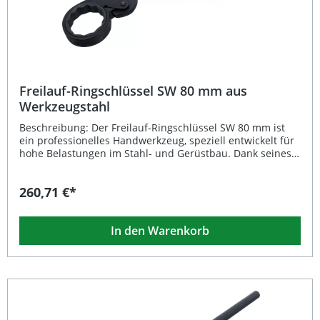
mm
Freilauf-Ringschlüssel SW 80 mm aus
Werkzeugstahl
Beschreibung: Der Freilauf-Ringschlüssel SW 80 mm ist
ein professionelles Handwerkzeug, speziell entwickelt für
hohe Belastungen im Stahl- und Gerüstbau. Dank seines
präzisen Zwölfkant-Profils ermöglicht er ein sicheres und
kraftvolles Arbeiten, auch in anspruchsvollen
260,71 €*
Umgebungen. Der Rundschaft sorgt für komfortables
Handling, während die phosphatierte Oberfläche den
Schlüssel langfristig vor Korrosion schützt. Gefertigt aus
In den Warenkorb
hochwertigem Werkzeugstahl steht dieser Freilauf-
Ringschlüssel für maximale Haltbarkeit und Effizienz im
täglichen Einsatz. Schlüsselweite 80 mm für präzises
Arbeiten Zwölfkant-Abtriebsprofil für optimale
Kraftübertragung Phosphatierte Oberfläche für
hervorragenden Korrosionsschutz Robuster
Werkzeugstahl für lange Lebensdauer Ideal geeignet für