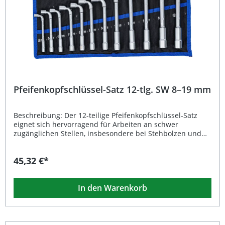
Pfeifenkopfschlüssel-Satz 12-tlg. SW 8–19 mm
Beschreibung: Der 12-teilige Pfeifenkopfschlüssel-Satz
eignet sich hervorragend für Arbeiten an schwer
zugänglichen Stellen, insbesondere bei Stehbolzen und
tief sitzenden Muttern auf Gewindestangen, wo
herkömmliche Ringschlüssel an ihre Grenzen stoßen.
45,32 €*
Dank der massiven Ausführung mit zwei
Sechskantaufnahmen und einer tiefen Bohrung über der
90° gekröpften Seite lässt sich der Drehstift einfach
In den Warenkorb
einstecken und sorgt für optimale Hebelwirkung beim
Lösen oder Anziehen von Verschraubungen. Hergestellt
aus hochwertigem Chrom-Vanadium-Stahl und mit einer
matten, verchromten Oberfläche versehen, überzeugt der
Werkzeugsatz durch Langlebigkeit und