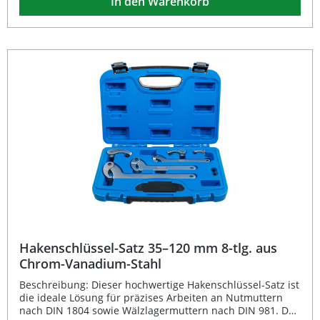
In den Warenkorb
Rohrsteckschlüssel-Satz mit Knebel Verchromte
Oberfläche schützt vor Korrosion Größen von SW 8 x 9 mm
bis 16 x 17 mm Ideal für Heimwerker und den
professionellen Werkstatt-Einsatz Praktische
Aufbewahrung – Verpackung für Wandbehang geeignet
Lieferumfang: Rohrschlüssel SW 8 x 9 mm Rohrschlüssel
SW 10 x 11 mm Rohrschlüssel SW 12 x 13 mm
Rohrschlüssel SW 14 x 15 mm Rohrschlüssel SW 16 x 17
mm Knebel
Hakenschlüssel-Satz 35–120 mm 8-tlg. aus
Chrom-Vanadium-Stahl
Beschreibung: Dieser hochwertige Hakenschlüssel-Satz ist
die ideale Lösung für präzises Arbeiten an Nutmuttern
nach DIN 1804 sowie Wälzlagermuttern nach DIN 981. Der