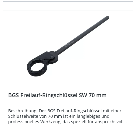
Ringschlüssel durch hohe Beständigkeit gegen Verschleiß
und Korrosion. Schlüsselweite 75 mm für professionelle
Anwendungen im Stahl- und Gerüstbau Hergestellt aus
robustem Werkzeugstahl für lange Lebensdauer
Phosphatierte Oberfläche schützt vor Korrosion und
Abnutzung Zwölfkant-Profil für sicheren Sitz und optimale
Kraftübertragung Mit ergonomischem Rundschaft für
komfortables Handling Lieferumfang: 1 × Freilauf-
Ringschlüssel SW 75 mm
BGS Freilauf-Ringschlüssel SW 70 mm
Beschreibung: Der BGS Freilauf-Ringschlüssel mit einer
Schlüsselweite von 70 mm ist ein langlebiges und
professionelles Werkzeug, das speziell für anspruchsvolle
Arbeiten im Stahl- und Gerüstbau entwickelt wurde. Der
robuste Rundschaft und das präzise Zwölfkant-Profil