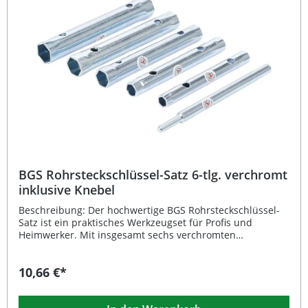
Lambdasonden Einsatz mit Verlängerungsrohr für
zusätzliche Hebelwirkung möglich Aus
widerstandsfähigem Chrom-Vanadium-Stahl gefertigt
Langlebiges und zuverlässiges Werkzeug für
professionelle Anwendungen Lieferumfang: 1x Spezial-
Ringschlüssel für Lambdasonden SW 22 mm
BGS Rohrsteckschlüssel-Satz 6-tlg. verchromt
inklusive Knebel
Beschreibung: Der hochwertige BGS Rohrsteckschlüssel-
Satz ist ein praktisches Werkzeugset für Profis und
Heimwerker. Mit insgesamt sechs verchromten
Rohrschlüsseln in verschiedenen Schlüsselweiten und
einem inkludierten Knebel eignet sich das Set ideal für
10,66 €*
vielfältige Montage- und Reparaturarbeiten. Dank der
verchromten Oberfläche ist der Satz besonders langlebig,
korrosionsbeständig und einfach zu reinigen. 6-teiliger