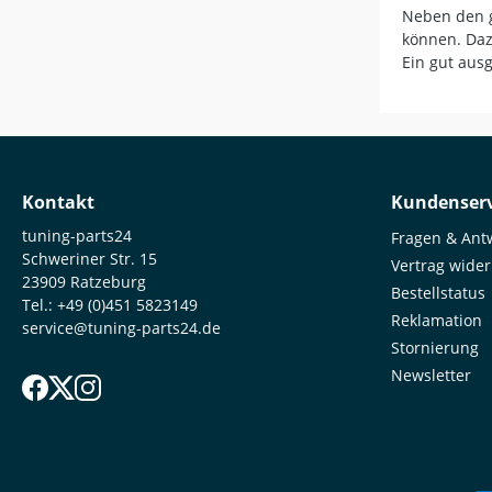
Gewicht (
Neben den 
Handhabung Sauberes Auf
können. Daz
Reifenmontage
Ein gut aus
Werkzeug 
Werkstatteinsatz
1 × Rundp
abgewink
Kontakt
Kundenserv
tuning-parts24
Fragen & Ant
Schweriner Str. 15
Vertrag wide
23909 Ratzeburg
Bestellstatus
Tel.:
+49 (0)451 5823149
Reklamation
service@tuning-parts24.de
Stornierung
Newsletter