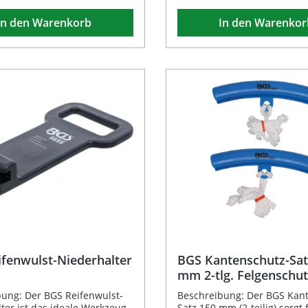
onders schonende aber
ihrer speziellen Konsistenz 
In den Warenkorb
In den Warenkor
ffektive
sie ein gleichmäßiges Auft
chmierung entscheidend
verhindert Beschädigungen 
 der optimalen Konsistenz
und Felgen. Ideal für Werks
t die Paste ein leichtes
den professionellen Einsatz.
 und verhindert das
Erleichtert die Montage und
 der Reifenwulst. Durch
Demontage von Reifen Schonende
 Ergiebigkeit sparen Sie Zeit
Wirkung für Reifen und Fel
rial bei jeder Anwendung.
Einsetzbar für die meisten
t eine schnelle und
Reifentypen (ausgenommen 
e Reifenmontage
Praktischer 5-kg-Eimer für 
rmulierung für Run-Flat-
Werkstattgebrauch Professionelle
Qualität und einfache Anw
ler Schmierwirkung Hohe
Lieferumfang: 1 x
keit und einfache Anwendung
Reifenmontagepaste schwarz
elge und Reifen während der
Eimer
tagepaste blau, 5 kg
fenwulst-Niederhalter
BGS Kantenschutz-Sat
mm 2-tlg. Felgenschut
ung: Der BGS Reifenwulst-
Beschreibung: Der BGS Kan
ter ist das ideale Werkzeug,
Satz 150 mm (2-teilig) sorgt 