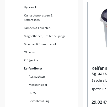
aus robu
überzeugt
Hydraulik
Langlebigk
Kartuschenpressen &
Länge vo
Fettpressen
Bruttogew
Werkzeug
Lampen & Leuchten
vier ver
lässt sich
Magnetheber, Greifer & Spiegel
einsetzen
Fahrzeugh
Montier- & Stemmhebel
Erleichte
präzise Zentri
Öldienst
Kratzer 
Felge und Rad
Prüfgeräte
Verwendun
hochwert
Reifen
Reifendienst
gefertigt Universell einsetzbar mit vier
kg pass
Gewindegrößen Li
Auswuchten
Reifen
Montagehi
Beschrei
Montagehi
blaue Re
Messschieber
Montagehi
speziell 
RDKS
Montagehi
Reifenmon
gleichzei
Reifenbefüllung
29,02 €
zu schütze
moderne R