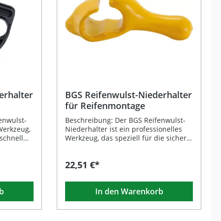
erhalter
BGS Reifenwulst-Niederhalter
für Reifenmontage
enwulst-
Beschreibung: Der BGS Reifenwulst-
 Werkzeug,
Niederhalter ist ein professionelles
schnell
Werkzeug, das speziell für die sichere
efertigt
und effiziente Reifenmontage
ststoff
entwickelt wurde. Sein besonderes
22,51 €*
fenwulst
Design stellt sicher, dass die
ition
Reifenwulst während des
e Material
Montiervorgangs zuverlässig unter
b
In den Warenkorb
timal vor
dem Felgenhorn gehalten wird. Eine
en
hochwertige PVC-Beschichtung
dlichen
verhindert Beschädigungen an der
esonders
Felgenoberfläche und sorgt für eine