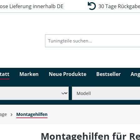
se Lieferung innerhalb DE
30 Tage Rückgabe
tatt
Marken
Neue Produkte
Bestseller
Ang
age
Montagehilfen
Montagehilfen für R