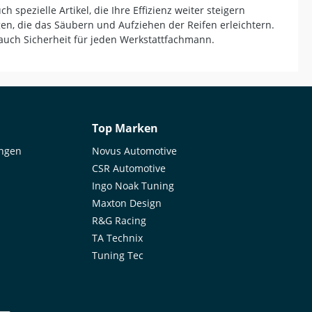
h spezielle Artikel, die Ihre Effizienz weiter steigern
n, die das Säubern und Aufziehen der Reifen erleichtern.
malen Halt
auch Sicherheit für jeden Werkstattfachmann.
k
g
Top Marken
ungen
Novus Automotive
CSR Automotive
Ingo Noak Tuning
Maxton Design
R&G Racing
TA Technix
Tuning Tec