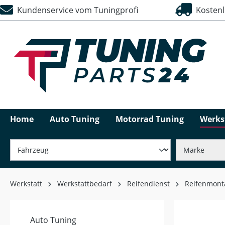
Kundenservice vom Tuningprofi
Kostenlo
springen
Zur Hauptnavigation springen
Home
Auto Tuning
Motorrad Tuning
Werks
Werkstatt
Werkstattbedarf
Reifendienst
Reifenmont
Auto Tuning