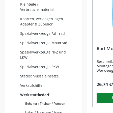
Kleinteile /
Verbrauchsmaterial
Knarren, Verlängerungen,
Adapter & Zubehör
Spezialwerkzeuge Fahrrad
Spezialwerkzeuge Motorrad
Rad-Mon
Spezialwerkzeuge NFZ und
LKW
Beschreib
Montagehi
Spezialwerkzeuge PKW
Werkzeug,
schnell, 
Steckschlüsseleinsätze
Beschädi
26,74 €
ermöglich
Verkaufshilfen
Rades an
eine perf
Werkstattbedarf
insbeson
montiert 
Behälter / Trichter / Pumpen
Rändelung
Halt beim
Heber / Traversen / Krane