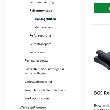
Reifenmarkierung
eine bes
dennoch e
Reifenmontage
Montages
ist. Dank
Montagehilfen
ermöglich
Aufziehen
Montiereisen
Verdrehen
ihre hohe
Reifenreparatur
und Mate
Ermöglich
Reifentransport
schonend
Spezialfo
Reifenventil
Reifen Blaue, leicht erkennbare Paste
Reinigungsgeräte
mit optima
Ergiebig
Rollbretter, Knieunterlagen &
Schützt F
Schutzauflagen
Montage Lieferumfang: 1 x Eimer
Reifenmon
Verbrauchsmaterial
Wagenheber & Unterstellböcke
BGS Rei
Werkstattpressen
Beschreib
Werkstattwagen
Niederhal