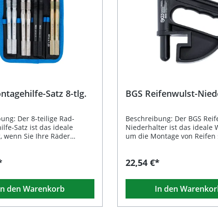
tagehilfe-Satz 8-tlg.
BGS Reifenwulst-Nied
ung: Der 8-teilige Rad-
Beschreibung: Der BGS Reif
lfe-Satz ist das ideale
Niederhalter ist das ideale
 wenn Sie Ihre Räder
um die Montage von Reifen 
sicher und ohne
und sicher zu erleichtern. G
gung montieren möchten. Er
aus widerstandsfähigem Kun
*
22,54 €*
t das einfache Fixieren des
sorgt er dafür, dass der Rei
 der Radnabe und bietet
während der Montage in Pos
ekte Unterstützung,
bleibt. Durch das schonend
In den Warenkorb
In den Warenkor
dere wenn Spurplatten
werden Aluminiumfelgen op
werden sollen. Durch die
Kratzern und Beschädigung
 haben Sie stets sicheren
geschützt. Dank seiner han
 Einschrauben. Hergestellt
Form ist der Niederhalter b