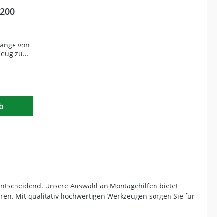
200
Länge von
kzeug zum
. Dank
enspitze
ehen,
b
r Felge zu
teht aus
Stahl und
rchromte
t und
nomische
für einen
mes
hsvollen
fe entscheidend. Unsere Auswahl an Montagehilfen bietet
hes
ren. Mit qualitativ hochwertigen Werkzeugen sorgen Sie für
e
adium-