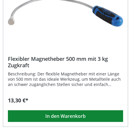
Flexibler Magnetheber 500 mm mit 3 kg
Zugkraft
Beschreibung: Der flexible Magnetheber mit einer Länge
von 500 mm ist das ideale Werkzeug, um Metallteile auch
an schwer zugänglichen Stellen sicher und einfach
aufzunehmen. Dank seines biegsamen Schaftes und einer
starken Zugkraft von 3 kg eignet er sich perfekt für
13,30 €*
Werkstätten, Kfz-Betriebe und den Heimgebrauch. Der
Magnetkopf mit einem Durchmesser von 16,5 mm
ermöglicht präzises Arbeiten selbst in engen Bereichen.
In den Warenkorb
Der ergonomische 2-Komponenten-Griff sorgt für
optimalen Halt und komfortables Arbeiten auch über
längere Zeit. Hohe Zugkraft bis 3,0 kg für zuverlässiges