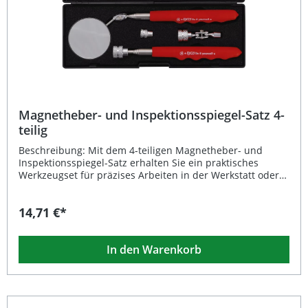
Magnetheber- und Inspektionsspiegel-Satz 4-
teilig
Beschreibung: Mit dem 4-teiligen Magnetheber- und
Inspektionsspiegel-Satz erhalten Sie ein praktisches
Werkzeugset für präzises Arbeiten in der Werkstatt oder
beim Heimwerken. Der ergonomisch geformte und
ummantelte Griff sorgt für optimalen Halt und
14,71 €*
komfortables Handling. Dank der Teleskopfunktion
können sowohl Magnetheber als auch Spiegel flexibel auf
die benötigte Länge ausgezogen werden. Damit lassen
In den Warenkorb
sich metallische Kleinteile einfach aufnehmen und schwer
erreichbare Bereiche mühelos kontrollieren. Das Set ist
ideal für die Fehlersuche, Montagearbeiten oder den
Fahrzeugservice geeignet. Ergonomisch geformte,
rutschfeste Griffe für hohen Arbeitskomfort Teleskop-