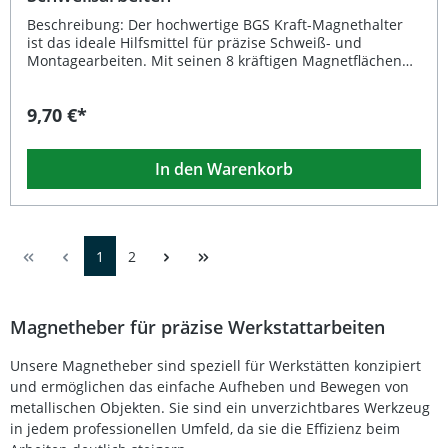
Beschreibung: Der hochwertige BGS Kraft-Magnethalter
ist das ideale Hilfsmittel für präzise Schweiß- und
Montagearbeiten. Mit seinen 8 kräftigen Magnetflächen
ermöglicht er ein sicheres und exaktes Fixieren von
Stahlblechen, Profilen oder Werkstücken. Dank seiner
9,70 €*
durchdachten Konstruktion lässt er sich doppelt nutzen
und bietet feste Haltewinkel von 45°, 90° und 135°. So
können Sie effizient und sauber arbeiten, ohne
In den Warenkorb
zusätzliche Helfer oder Klemmen zu benötigen. Die
robuste Bauweise garantiert eine lange Lebensdauer,
während das kompakte Format für maximale Flexibilität
auf engem Raum sorgt. Mit 8 starken Magnetflächen für
zuverlässigen Halt Präzises Arbeiten durch feste
1
2
Winkeleinstellungen von 45°, 90° und 135° Stabile
Metallausführung für lange Haltbarkeit Optimale
Unterstützung bei Schweiß- und Montagearbeiten
Kompaktes Design – auch in engen Arbeitsbereichen
Magnetheber für präzise Werkstattarbeiten
einsetzbar Lieferumfang: 1x BGS Kraft-Magnethalter
(Breite: 15 mm, Länge: 120 mm, Höhe: 82 mm,
Unsere Magnetheber sind speziell für Werkstätten konzipiert
Bruttogewicht: 312 g)
und ermöglichen das einfache Aufheben und Bewegen von
metallischen Objekten. Sie sind ein unverzichtbares Werkzeug
in jedem professionellen Umfeld, da sie die Effizienz beim