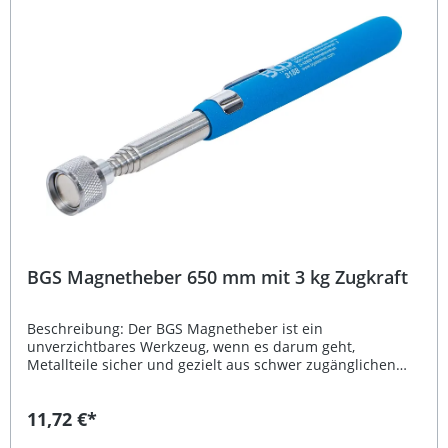
Keramikmagnete für präzise Positionierung Variable
Winkeleinstellung für maximale Flexibilität Ideal für
Schweiß-, Montage- und Werkstatteinsätze Robuste
Bauweise für langlebige Nutzung Lieferumfang: 1x BGS
Kraft-Doppelmagnethalter, Zugkraft bis 22,7 kg je Magnet
BGS Magnetheber 650 mm mit 3 kg Zugkraft
Beschreibung: Der BGS Magnetheber ist ein
unverzichtbares Werkzeug, wenn es darum geht,
Metallteile sicher und gezielt aus schwer zugänglichen
Bereichen zu bergen. Mit seiner Länge von 650 mm und
einer maximalen Zugkraft von 3 kg überzeugt er durch
11,72 €*
hohe Reichweite und starke Magnetleistung. Der
Magnetkopf mit 15 mm Durchmesser sorgt für präzises