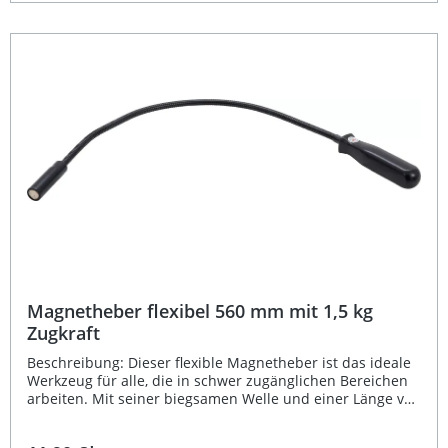
30 g die Handhabung besonders angenehm macht. Die
Verpackung ist zudem für den Wandbehang geeignet –
perfekt für die organisierte Werkstatt. Langer
Magnetheber (660 mm) für schwer erreichbare Bereiche
Maximale Zugkraft von 0,5 kg für präzises Arbeiten
Integrierter Düsenreiniger und Halteclip für mehr
Funktionalität Leichtes, ergonomisches Design mit 7 mm
Magnetkopf Verpackung für Wandaufhängung geeignet –
ideal für Werkstattordnung Lieferumfang: 1x
Magnetheber 660 mm Integrierter Düsenreiniger Halteclip
Magnetheber flexibel 560 mm mit 1,5 kg
Zugkraft
Beschreibung: Dieser flexible Magnetheber ist das ideale
Werkzeug für alle, die in schwer zugänglichen Bereichen
arbeiten. Mit seiner biegsamen Welle und einer Länge von
560 mm können Sie metallische Kleinteile wie Schrauben
oder Muttern mühelos aufnehmen – selbst an engen oder