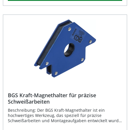
und zuverlässig im täglichen Werkstatteinsatz. 8
Magnetflächen für maximale Haltekraft Präzises Fixieren
von Stahl- und Werkstücken Ideal für Schweiß- und
Montagearbeiten Doppelt verwendbar in 45°, 90° und
135° Winkeln Robuste Ausführung mit Aufhängeoption
Lieferumfang: 1 × BGS Kraft-Magnethalter (Breite: 25 mm,
Länge: 190 mm, Höhe: 125 mm) Bruttogewicht: 1078 g
Verpackung für Wandaufhängung geeignet
BGS Kraft-Magnethalter für präzise
Schweißarbeiten
Beschreibung: Der BGS Kraft-Magnethalter ist ein
hochwertiges Werkzeug, das speziell für präzise
Schweißarbeiten und Montageaufgaben entwickelt wurde.
Dank seiner 8 starken Magnetflächen ermöglicht er das