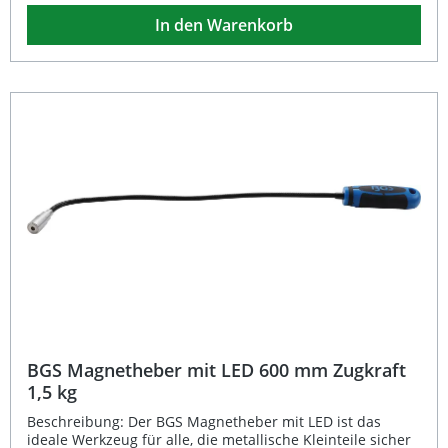
Arbeiten, während die abnehmbare Schutzhülle
In den Warenkorb
unerwünschte seitliche Magnetwirkungen verhindert – so
greifen Sie ausschließlich die gewünschten Teile. Dank
des ergonomischen Gummihandgriffs mit praktischem
Cliphalter liegt der Magnetheber sicher und komfortabel
in der Hand. 650 mm Länge für optimale Reichweite in
schwer zugänglichen Bereichen Starker Magnet mit 3 kg
Zugkraft für sicheres Aufnehmen von Metallteilen
Abnehmbare Schutzhülle zur präzisen Magnetführung
Ergonomischer Gummigriff mit Cliphalter für angenehme
Handhabung Leichtes Gewicht von nur 73 g – ideal für
den täglichen Werkstatteinsatz Lieferumfang: 1x BGS
Magnetheber 650 mm (Zugkraft 3 kg)
BGS Magnetheber mit LED 600 mm Zugkraft
1,5 kg
Beschreibung: Der BGS Magnetheber mit LED ist das
ideale Werkzeug für alle, die metallische Kleinteile sicher