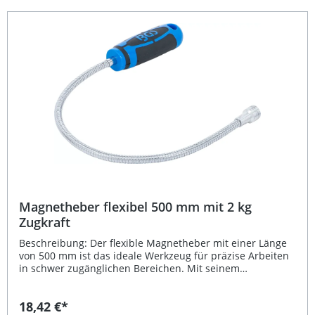
Aufnehmen von Metallteilen Flexibler Schaft für schwer
zugängliche Bereiche Greifstarker Magnetkopf (Ø 16,5
mm) für präzises Arbeiten Ergonomischer 2-
Komponenten-Griff für sicheren Halt Ideal für Kfz-
Werkstätten, Industrie und Heimwerker Lieferumfang: 1x
Flexibler Magnetheber 500 mm, 3 kg Zugkraft
Magnetheber flexibel 500 mm mit 2 kg
Zugkraft
Beschreibung: Der flexible Magnetheber mit einer Länge
von 500 mm ist das ideale Werkzeug für präzise Arbeiten
in schwer zugänglichen Bereichen. Mit seinem
Magnetkopf von Ø 12,5 mm und einer maximalen Zugkraft
von 2,0 kg lassen sich metallische Kleinteile wie
18,42 €*
Schrauben, Muttern oder Unterlegscheiben sicher