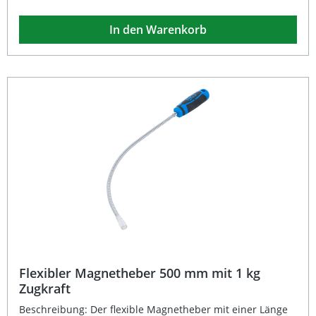
aufnehmen. Der robuste 2-Komponenten-Griff sorgt dabei
für optimalen Halt und Komfort bei der Arbeit. Durch
In den Warenkorb
seine Flexibilität erreicht der Magnetheber auch schwer
zugängliche Stellen, beispielsweise im Motorraum oder
hinter Werkbänken. Flexible Ausführung mit 500 mm
Länge für schwer erreichbare Bereiche Starker Magnet
mit Ø 12,5 mm und 2,0 kg Zugkraft Ergonomischer 2-
Komponenten-Griff für sicheren Halt Leichtes Gewicht von
nur 210 g für komfortable Handhabung Verpackung zur
Wandaufhängung geeignet Lieferumfang: 1x Flexibler
Magnetheber 500 mm, Zugkraft 2 kg
Flexibler Magnetheber 500 mm mit 1 kg
Zugkraft
Beschreibung: Der flexible Magnetheber mit einer Länge