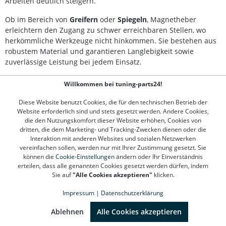
Arbeiten deutlich steigern.
Ob im Bereich von
Greifern
oder
Spiegeln
, Magnetheber
erleichtern den Zugang zu schwer erreichbaren Stellen, wo
herkömmliche Werkzeuge nicht hinkommen. Sie bestehen aus
robustem Material und garantieren Langlebigkeit sowie
zuverlässige Leistung bei jedem Einsatz.
Dank ihrer vielfältigen Einsatzmöglichkeiten sind Magnetheber
Willkommen bei tuning-parts24!
ein Muss für jede gut sortierte Werkstatt. Entdecken Sie die
unterschiedlichen Modelle in unserem Shop, die sowohl für
Diese Website benutzt Cookies, die für den technischen Betrieb der
Website erforderlich sind und stets gesetzt werden. Andere Cookies,
Hobbybastler als auch für Profis geeignet sind. Ob für den
die den Nutzungskomfort dieser Website erhöhen, Cookies von
alltäglichen Gebrauch oder spezifische Anwendungen – bei uns
dritten, die dem Marketing- und Tracking-Zwecken dienen oder die
finden Sie den passenden Magnetheber, um Ihre
Interaktion mit anderen Websites und sozialen Netzwerken
Arbeitsprozesse zu optimieren.
vereinfachen sollen, werden nur mit Ihrer Zustimmung gesetzt. Sie
können die
Cookie-Einstellungen
ändern oder Ihr Einverständnis
erteilen, dass alle genannten Cookies gesetzt werden dürfen, indem
Sie auf
"Alle Cookies akzeptieren"
klicken.
Kontakt
Impressum
|
Datenschutzerklärung
Kundenservice
SEHR GUT
(4.78 / 5)
aus
1310
Bewertungen bei: google.de, shopvote.de ⓘ
Ablehnen
Alle Cookies akzeptieren
Informationen zur Echtheit der Bewertungen
Informationen