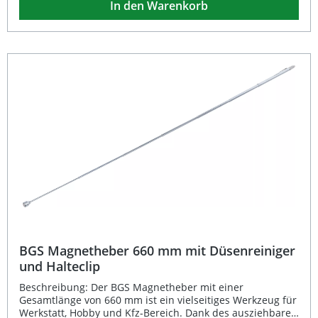
In den Warenkorb
Die Verpackung ist zudem zur praktischen
Wandaufhängung vorgesehen. 3 starke Magnetflächen für
sicheren Halt Präzises Fixieren von Werkstücken bei 60°,
90° und 120° Ideal für Schweißarbeiten und
Montageanwendungen Robuste L-Form für stabile
Positionierung Verpackung mit Aufhängemöglichkeit für
einfache Lagerung Lieferumfang: 1x BGS Kraft-
Magnethalter L-Form (Bruttogewicht 184 g)
BGS Magnetheber 660 mm mit Düsenreiniger
und Halteclip
Beschreibung: Der BGS Magnetheber mit einer
Gesamtlänge von 660 mm ist ein vielseitiges Werkzeug für
Werkstatt, Hobby und Kfz-Bereich. Dank des ausziehbaren