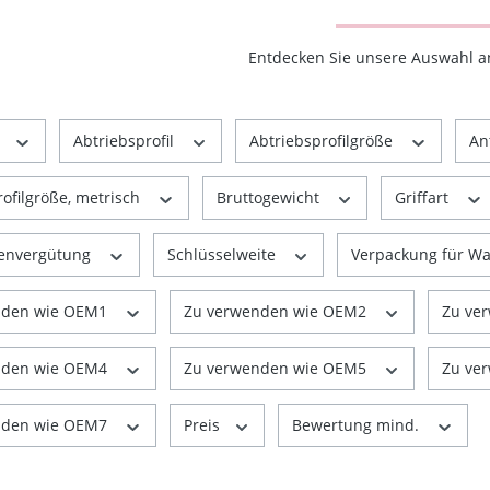
Entdecken Sie unsere Auswahl 
r
Abtriebsprofil
Abtriebsprofilgröße
An
rofilgröße, metrisch
Bruttogewicht
Griffart
henvergütung
Schlüsselweite
Verpackung für W
nden wie OEM1
Zu verwenden wie OEM2
Zu ve
nden wie OEM4
Zu verwenden wie OEM5
Zu ve
nden wie OEM7
Preis
Bewertung mind.