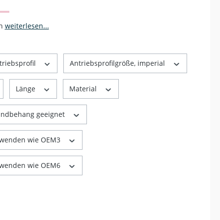
an
weiterlesen...
triebsprofil
Antriebsprofilgröße, imperial
Länge
Material
andbehang geeignet
rwenden wie OEM3
rwenden wie OEM6