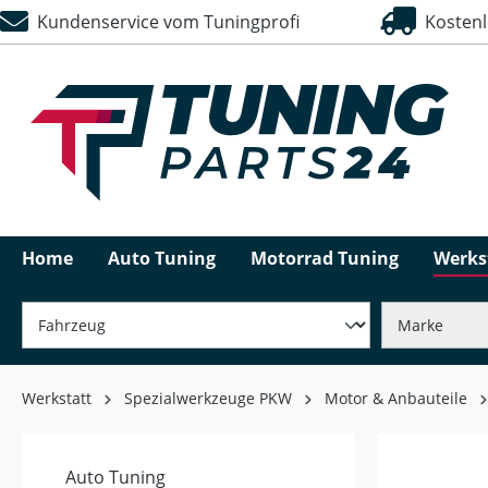
Kundenservice vom Tuningprofi
Kostenlo
springen
Zur Hauptnavigation springen
Home
Auto Tuning
Motorrad Tuning
Werks
Werkstatt
Spezialwerkzeuge PKW
Motor & Anbauteile
Auto Tuning