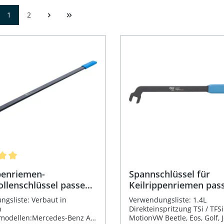
1
2
ittliche Bewertung von 5 von 5 Sternen
penriemen-
Spannschlüssel für
llenschlüssel passend
Keilrippenriemen pas
rcedes-Benz M270
VAG 1.4 TSI / TFSI
gsliste: Verbaut in
Verwendungsliste: 1.4L
n
Direkteinspritzung TSi / TFSi
modellen:Mercedes-Benz A-
MotionVW Beetle, Eos, Golf, J