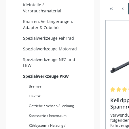
Kleinteile /
Verbrauchsmaterial
Knarren, Verlängerungen,
Adapter & Zubehör
Spezialwerkzeuge Fahrrad
Spezialwerkzeuge Motorrad
Spezialwerkzeuge NFZ und
LKW
Spezialwerkzeuge PKW
Bremse
Durchschn
Elektrik
Keilrip
Spannro
Getriebe / Achsen / Lenkung
für Me
Verwendun
Karosserie / Innenraum
folgende
Fahrzeug
Kühlsystem / Heizung /