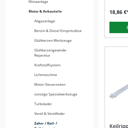
Klasse (W
Klimaanlage
A250, A4
18,86 €
Motor & Anbauteile
Klasse (
Benz B-Kl
Abgasanlage
B200, B2
Klasse (W
Benzin & Diesel Einspritzdüse
B250Merc
(S205) C
Glühkerzen-Werkzeuge
180, 200, 
45AMGMer
Glühkerzengewinde-
Beschrei
Reparatur
Keilripp
Spannroll
Kraftstoffsystem
entwicke
Mercedes
Lichtmaschine
präzise u
das extra
Motor-Steuerzeiten
das Werkz
Platzverh
sonstige Spezialwerkzeuge
passgena
Turbolader
OE-Teile
A2702000
Ventil & Ventilfeder
vergleich
Abtriebsse
Zahn- / Keil- /
(Torx) in
Keilri