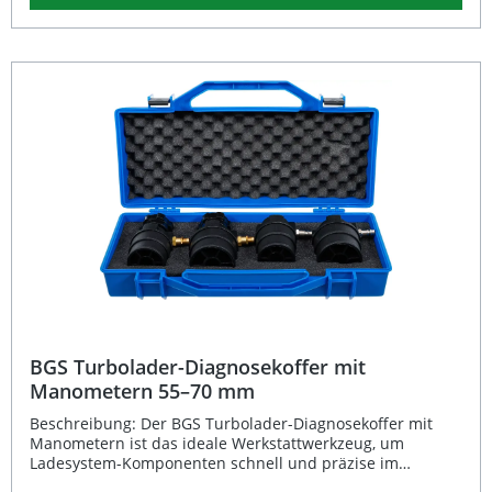
eine lange Lebensdauer und zuverlässige
Kraftübertragung. Die kompakte Bauform mit einer Länge
von 50 mm sorgt für optimalen Zugang auch bei beengten
Platzverhältnissen. Schlüsselweite 10 mm für präzisen Sitz
Hochwertiger Chrom-Vanadium-Stahl für maximale
Stabilität Kompakte Länge von 50 mm für enge Einbauorte
1/4 Zoll (6,3 mm) Antrieb für gängige Werkzeuge Passend
für Unterdruckversteller mit Turbolader bei VAG Motoren
Lieferumfang: 1x Steckschlüssel 10 mm für
Unterdruckversteller
BGS Turbolader-Diagnosekoffer mit
Manometern 55–70 mm
Beschreibung: Der BGS Turbolader-Diagnosekoffer mit
Manometern ist das ideale Werkstattwerkzeug, um
Ladesystem-Komponenten schnell und präzise im
eingebauten Zustand zu prüfen. Er ermöglicht Ihnen eine