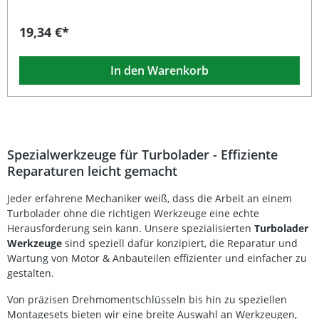
entwickelt. Dank seiner kompakten Bauweise und dem
Zwölfkant-Profil SW 12 mm ermöglicht er das einfache
19,34 €*
Lösen und Anziehen von schwer zugänglichen
Verschraubungen. Das Werkzeug besteht aus
hochwertigem Chrom-Vanadium-Stahl und überzeugt
In den Warenkorb
durch seine robuste Haltbarkeit und präzise Passform. Mit
einer Breite von 85 mm, einer Länge von 99 mm und
einem Antrieb von 3/8" (10 mm metrisch) ist dieser
Schlüssel ideal für Profi- und Hobbymechaniker geeignet,
die effizient und sicher arbeiten möchten. Erleichtert die
Montage und Demontage von Turboladern Zwölfkant SW
12 mm für präzisen Sitz auf der Verschraubung Gefertigt
Spezialwerkzeuge für Turbolader - Effiziente
aus langlebigem Chrom-Vanadium-Stahl Kompakte
Reparaturen leicht gemacht
Bauform für enge Montagebereiche Geeignet für VW und
Audi Modelle Lieferumfang: 1x Spezial-Schlüssel für
Jeder erfahrene Mechaniker weiß, dass die Arbeit an einem
Turbolader, Zwölfkant SW 12 mm
Turbolader ohne die richtigen Werkzeuge eine echte
Herausforderung sein kann. Unsere spezialisierten
Turbolader
Werkzeuge
sind speziell dafür konzipiert, die Reparatur und
Wartung von Motor & Anbauteilen effizienter und einfacher zu
gestalten.
Von präzisen Drehmomentschlüsseln bis hin zu speziellen
Montagesets bieten wir eine breite Auswahl an Werkzeugen,