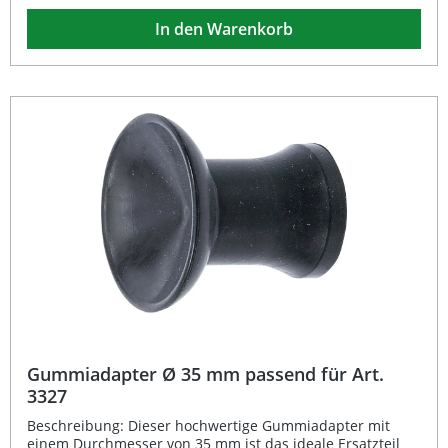
wie auch bei hobbymäßigen Motorüberholungen. Präziser
In den Warenkorb
Gummiadapter Ø 45 mm für Ventilläpper-Satz Art. 3327
Ermöglicht sauberes Einschleifen von Ventilsitzen
Hochwertiges, strapazierfähiges Gummimaterial Einfacher
und schneller Austausch Geeignet für Werkstatt und
Hobbybereich Lieferumfang: 1x Gummiadapter Ø 45 mm
(Ersatz für Art. 3327)
Gummiadapter Ø 35 mm passend für Art.
3327
Beschreibung: Dieser hochwertige Gummiadapter mit
einem Durchmesser von 35 mm ist das ideale Ersatzteil