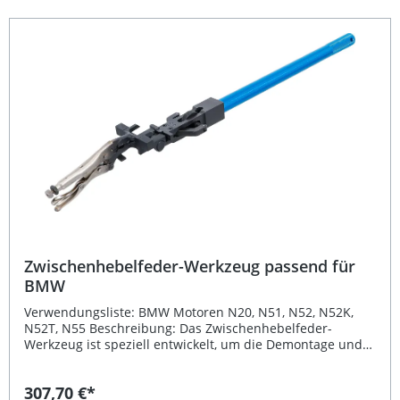
Ventilläpper-Satz Art. 3327 Optimiert zum Einschleifen
von Ventilsitzen im Zylinderkopf Langlebiges, robustes
Gummimaterial in Schwarz Leichtes Ersatzteil mit nur 4 g
Gewicht Lieferumfang: 1x Gummiadapter Ø 16 mm
Zwischenhebelfeder-Werkzeug passend für
BMW
Verwendungsliste: BMW Motoren N20, N51, N52, N52K,
N52T, N55 Beschreibung: Das Zwischenhebelfeder-
Werkzeug ist speziell entwickelt, um die Demontage und
Montage der Druckfedern am Ventil-Zwischenhebel
präzise, sicher und mühelos durchzuführen. Es ist die
307,70 €*
ideale Lösung für Werkstätten und ambitionierte