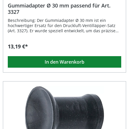
Gummiadapter Ø 30 mm passend für Art.
3327
Beschreibung: Der Gummiadapter Ø 30 mm ist ein
hochwertiger Ersatz für den Druckluft-Ventilläpper-Satz
(Art. 3327). Er wurde speziell entwickelt, um das präzise
Einschleifen von Ventilsitzen im Zylinderkopf zu
ermöglichen und sorgt durch seine exakte Passform für
13,19 €*
optimale Arbeitsergebnisse. Das widerstandsfähige
Gummimaterial gewährleistet eine lange Lebensdauer
und eine sichere Handhabung bei jedem Einsatz. Ersatz-
In den Warenkorb
Gummiadapter passend für Art. 3327 Gefertigt aus
strapazierfähigem, schwarzem Gummi Ideal für das
Einschleifen von Ventilsitzen im Zylinderkopf
Durchmesser 30 mm – perfekt abgestimmt auf den
Werkzeugsatz Leicht und langlebig mit einem Gewicht von
nur 6 g Lieferumfang: 1x Gummiadapter Ø 30 mm