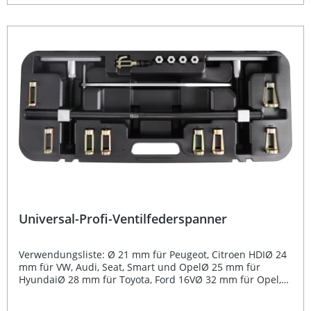
überzeugt das Werkzeug durch eine stabile Bauweise und
ein Bruttogewicht von 438 g, das eine ausgewogene
Handhabung bietet. Effiziente Demontage der Ventilkeile
ohne Beschädigung der Ventilschäfte Geeignet für Pkw,
Roller, Mopeds und Rasenmäher Ausgelegt für
Ventilschaftdurchmesser bis 5,5 mm Werkstattqualität von
BGS Reduziert Arbeitszeit und Kosten Lieferumfang: 1x
BGS Ventilkeil-Demontagewerkzeug (Bruttogewicht 438 g)
Universal-Profi-Ventilfederspanner
Verwendungsliste: Ø 21 mm für Peugeot, Citroen HDIØ 24
mm für VW, Audi, Seat, Smart und OpelØ 25 mm für
HyundaiØ 28 mm für Toyota, Ford 16VØ 32 mm für Opel,
PeugeotØ 34 mm für BMW, VW und PeugeotØ 35 mm für
Renault, PeugeotØ 42 mm für Ford Beschreibung: Der