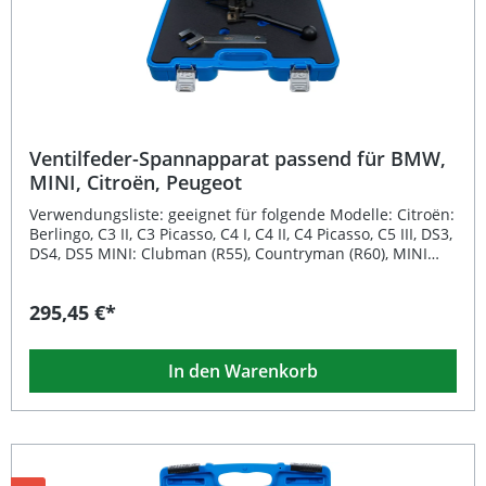
Ventilfeder-Spannapparat passend für BMW,
MINI, Citroën, Peugeot
Verwendungsliste: geeignet für folgende Modelle: Citroën:
Berlingo, C3 II, C3 Picasso, C4 I, C4 II, C4 Picasso, C5 III, DS3,
DS4, DS5 MINI: Clubman (R55), Countryman (R60), MINI
(R56/R57/R58/R59), Paceman (R61) Peugeot: 207, 208, 2008,
308, 3008, 408, 508, 5008, RCZ, Partner, Tepee passend für
295,45 €*
folgende Fahrzeuge mit den Motorcodes: N12, N16, N18,
5FE, 5FN, 5FP, 5FV, 5FW, EP6 Hinweis: Zu verwenden wie
OEM: 119571, 119572, 119570, 0197-3B1, 0197-3B2
In den Warenkorb
Beschreibung: Der hochwertige Ventilfeder-Spannapparat
ist das ideale Spezialwerkzeug zur einfachen und
sicheren Demontage sowie Montage von Rückstellfedern
am Zwischenhebel. Entwickelt für ambitionierte
Werkstätten und Hobbyschrauber, ermöglicht dieses
Werkzeug präzises Arbeiten an Motoren vieler