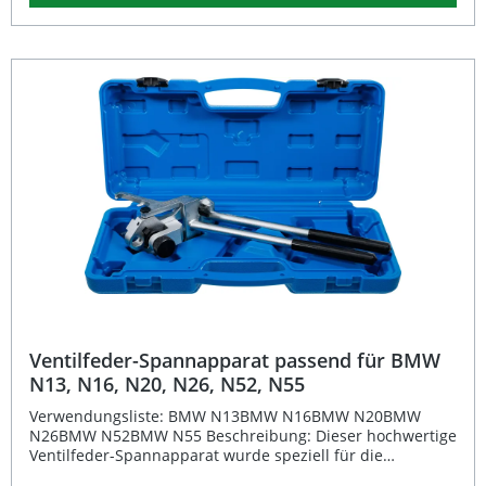
Instandsetzung und Wartung von Zylinderköpfen 6
doppelseitige Fräser mit unterschiedlichen Durchmessern
und Winkeln 4 stufenlos verstellbare Führungen für
präzise Anpassung an Ventilschäfte Hohe Materialqualität
für lange Standzeiten Inklusive T-Griff mit
Fräseraufnahme für komfortable Handhabung
Lieferumfang: 6 doppelseitige Fräser: Ø 28–35 mm, 45°
und 75° Ø 37–44 mm, 30° und 75° Ø 37–46 mm, 45° und
68° Ø 44–52 mm, 30° und 75° Ø 46–60 mm, 30° und 45° Ø
52–65 mm, 60° und 75° 4 stufenlos verstellbare
Führungen für Ø 6,5–12,5 mm T-Griff mit Fräseraufnahme
Ventilfeder-Spannapparat passend für BMW
N13, N16, N20, N26, N52, N55
Verwendungsliste: BMW N13BMW N16BMW N20BMW
N26BMW N52BMW N55 Beschreibung: Dieser hochwertige
Ventilfeder-Spannapparat wurde speziell für die
fachgerechte Montage und Demontage der