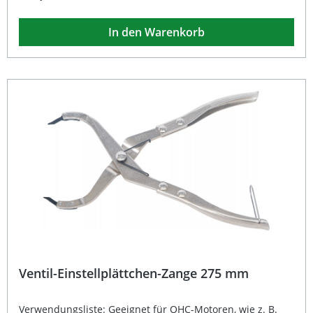
Schrauber, die an BMW Motoren der Baureihen N20 bis
N55 arbeiten. Durch seine stabile Bauweise ermöglicht
In den Warenkorb
das Werkzeug eine kontrollierte Handhabung der
kräftigen Federn und reduziert deutlich das Risiko von
Beschädigungen oder Verletzungen. Das Werkzeug ist
nach OEM-Vorgaben gefertigt und sorgt für eine
zuverlässige Umsetzung der Arbeiten an der
Ventilsteuerung. Passend für BMW Motoren N20, N51,
N52, N52K, N52T und N55 Ermöglicht eine sichere
Montage und Demontage der Zwischenhebelfedern Solide
Konstruktion für eine lange Lebensdauer Einfaches
Handling und hohe Präzision Entwickelt nach OEM-
Spezifikation 11 4 270 Lieferumfang: 1x
Zwischenhebelfeder-Werkzeug
Ventil-Einstellplättchen-Zange 275 mm
Verwendungsliste: Geeignet für OHC-Motoren, wie z. B.