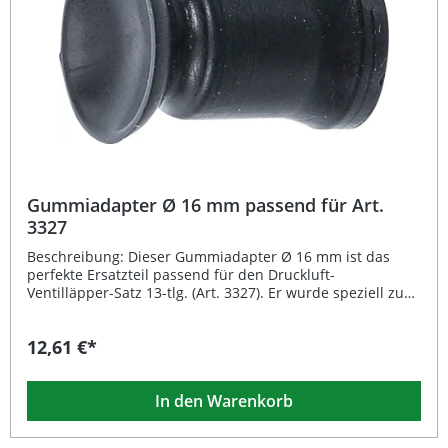
Gummiadapter Ø 16 mm passend für Art.
3327
Beschreibung: Dieser Gummiadapter Ø 16 mm ist das
perfekte Ersatzteil passend für den Druckluft-
Ventilläpper-Satz 13-tlg. (Art. 3327). Er wurde speziell zum
präzisen Einschleifen der Ventilsitze im Zylinderkopf
entwickelt und sorgt für eine exakte Passung sowie eine
12,61 €*
zuverlässige Anwendung in der Werkstatt. Dank der
hochwertigen Gummiausführung ist der Adapter
besonders langlebig, formstabil und widerstandsfähig
In den Warenkorb
gegen Verschleiß – ideal für den regelmäßigen Einsatz in
der Motoreninstandsetzung. Hochwertiger Ersatz-
Gummiadapter Ø 16 mm Passend für den Druckluft-