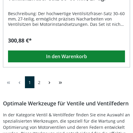
Beschreibung: Der hochwertige Ventilsitzfräser-Satz 30–60
mm, 27-teilig, ermöglicht präzises Nacharbeiten von
Ventilsitzen bei Motorinstandsetzungen. Das Set ist nicht
für gehärtete Ventilsitze geeignet und eignet sich ideal für
Werkstätten und ambitionierte Schrauber, die saubere
300,88 €*
und exakte Ergebnisse erzielen möchten. Alle Fräser und
Führungen sind in einer robusten Metallkassette
übersichtlich sortiert und sicher verstaut.
In den Warenkorb
Präzisionswerkzeug für exakte Nacharbeit an Ventilsitzen
Umfangreiches Set mit 27 Teilen für verschiedene
Durchmesser Fräser aus robustem C45 Vergütungsstahl,
Führungen aus HSS 4341 Ideal für professionelle
Werkstätten und Hobbyschrauber Praktische
1
2
Metallkassette für sichere Aufbewahrung Lieferumfang:
Fräser jeweils 45° und 90° aus C45 Vergütungsstahl: 30 –
32,5 – 35 – 37,5 – 40 – 42,5 – 45 – 47,5 – 50 – 52,5 – 55 – 57,5 –
60 mm 13 Führungen aus HSS 4341 Schnellarbeitsstahl:
Optimale Werkzeuge für Ventile und Ventilfedern
6 – 6,5 – 7 – 7,5 – 8 – 8,5 – 9 – 9,5 – 10 – 10,5 – 11 – 11,5 – 12 mm
Metallkassette
In der Kategorie Ventil & Ventilfeder finden Sie eine Auswahl an
spezialisierten Werkzeugen, die speziell für die Wartung und
Optimierung von Motorventilen und deren Federn entwickelt