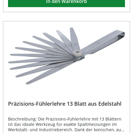
In den Warenkorb
Metallschutzgriff sind die Lehren sicher verwahrt und
ideal für den mobilen Einsatz in Werkstatt, Industrie oder
Hobbybereich geeignet. 20 präzise Blätter aus rostfreiem
Stahl Messbereich 0,05 – 1,0 mm mit 0,05-mm-Schritten
Hohe Genauigkeit nach Klasse T2 Konische Form für
schwer erreichbare Messstellen Praktisch einklappbar im
robusten Metallschutzgriff Lieferumfang: 1 × Präzisions-
Fühlerlehre mit 20 Blättern
Präzisions-Fühlerlehre 13 Blatt aus Edelstahl
Beschreibung: Die Präzisions-Fühlerlehre mit 13 Blättern
ist das ideale Werkzeug für exakte Spaltmessungen im
Werkstatt- und Industriebereich. Dank der konischen, aus