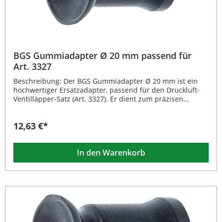
BGS Gummiadapter Ø 20 mm passend für
Art. 3327
Beschreibung: Der BGS Gummiadapter Ø 20 mm ist ein
hochwertiger Ersatzadapter, passend für den Druckluft-
Ventilläpper-Satz (Art. 3327). Er dient zum präzisen
Einschleifen der Ventilsitze im Zylinderkopf und sorgt für
eine saubere und gleichmäßige Bearbeitung der
12,63 €*
Ventilsitzflächen. Durch das robuste Gummimaterial wird
eine lange Lebensdauer sowie eine sichere Handhabung
auch bei häufigem Einsatz gewährleistet. Ersatzadapter Ø
In den Warenkorb
20 mm für Art. 3327 Aus widerstandsfähigem Gummi
gefertigt Unterstützt präzises Einschleifen der Ventilsitze
Leichtes Gewicht (4 g) für komfortable Handhabung
Langlebig und passgenau Lieferumfang: 1x
Gummiadapter Ø 20 mm