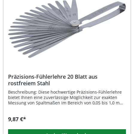
Handhabung Ideal für Werkstatt und anspruchsvolle
Heimwerker Lieferumfang: 1x BGS Spezial-Fühlerlehre 11-
tlg.
Präzisions-Fühlerlehre 20 Blatt aus
rostfreiem Stahl
Beschreibung: Diese hochwertige Präzisions-Fühlerlehre
bietet Ihnen eine zuverlässige Möglichkeit zur exakten
Messung von Spaltmaßen im Bereich von 0,05 bis 1,0 mm
in 0,05-mm-Schritten. Dank der konischen Blättchen
erreichen Sie auch schwer zugängliche Stellen mühelos.
9,87 €*
Die 100 mm langen Messblätter bestehen aus
widerstandsfähigem, rostfreiem Stahl und erfüllen die
Genauigkeitsklasse T2. Durch den einklappbaren