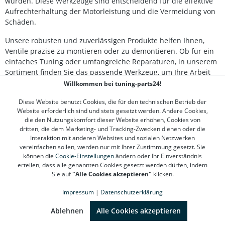
wurden. Diese Werkzeuge sind entscheidend für die effektive
Aufrechterhaltung der Motorleistung und die Vermeidung von
Schäden.
Unsere robusten und zuverlässigen Produkte helfen Ihnen,
Ventile präzise zu montieren oder zu demontieren. Ob für ein
einfaches Tuning oder umfangreiche Reparaturen, in unserem
Sortiment finden Sie das passende Werkzeug, um Ihre Arbeit
zu vereinfachen und die Motorleistung zu maximieren.
Willkommen bei tuning-parts24!
Besonders hervorzuheben sind unsere hochwertigen
Diese Website benutzt Cookies, die für den technischen Betrieb der
Website erforderlich sind und stets gesetzt werden. Andere Cookies,
Ventilkompressionswerkzeuge
, die für eine effiziente und
die den Nutzungskomfort dieser Website erhöhen, Cookies von
sichere Anwendung konzipiert sind. Vertrauen Sie auf unsere
dritten, die dem Marketing- und Tracking-Zwecken dienen oder die
Erfahrung und Qualität, um Ihre Projekte erfolgreich
Interaktion mit anderen Websites und sozialen Netzwerken
abzuschließen.
vereinfachen sollen, werden nur mit Ihrer Zustimmung gesetzt. Sie
können die
Cookie-Einstellungen
ändern oder Ihr Einverständnis
erteilen, dass alle genannten Cookies gesetzt werden dürfen, indem
Sie auf
"Alle Cookies akzeptieren"
klicken.
Kontakt
Impressum
|
Datenschutzerklärung
Kundenservice
SEHR GUT
(4.78 / 5)
aus
1312
Bewertungen bei: google.de, shopvote.de ⓘ
Ablehnen
Alle Cookies akzeptieren
Informationen zur Echtheit der Bewertungen
Informationen