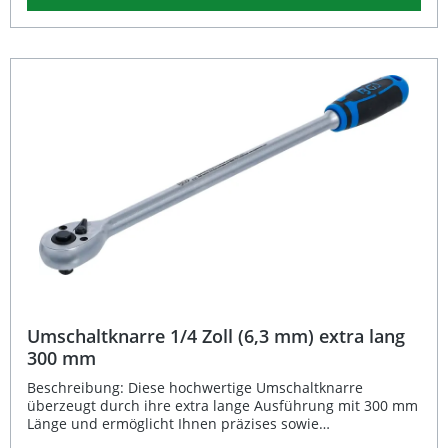
Das hochwertige Chrom-Vanadium-Stahl-Material mit
matt verchromter Oberfläche gewährleistet Langlebigkeit
und Korrosionsbeständigkeit – ideal für professionelle
Anwendungen in Werkstatt und Industrie. Extra langer
Hebel für geringeren Kraftaufwand Feinverzahnung mit
72 Zähnen für präzise Arbeit Schnelllöser und
Kugelarretierung für sicheren Sitz der Einsätze
Ergonomischer 2-Komponenten-Griff für komfortables
Arbeiten Robuste, matt verchromte Ausführung aus
Chrom-Vanadium-Stahl Lieferumfang: 1x BGS
Umschaltknarre 3/8 Zoll (10 mm), 455 mm Länge
Umschaltknarre 1/4 Zoll (6,3 mm) extra lang
300 mm
Beschreibung: Diese hochwertige Umschaltknarre
überzeugt durch ihre extra lange Ausführung mit 300 mm
Länge und ermöglicht Ihnen präzises sowie
kraftsparendes Arbeiten auch in engen oder schwer