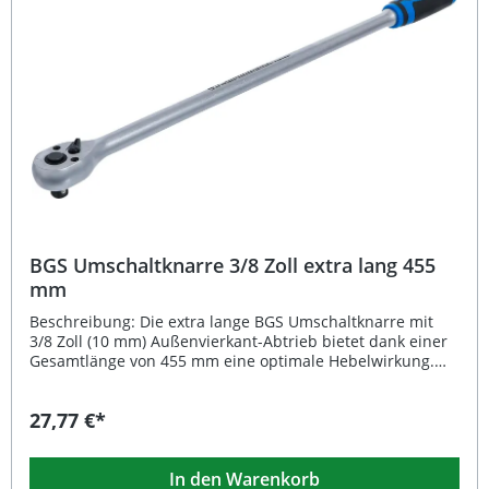
präzises Arbeiten in engen Bereichen Langlebig durch
hochwertige Chrom-Vanadium-Stahl-Konstruktion
Ergonomischer 2-Komponenten-Griff für optimalen
Komfort Mit Kugelarretierung und
Schnelllösemechanismus für sicheren Halt der Einsätze
Lieferumfang: 1x BGS Umschaltknarre 1/2 Zoll (12,5 mm)
Außenvierkant, 605 mm
BGS Umschaltknarre 3/8 Zoll extra lang 455
mm
Beschreibung: Die extra lange BGS Umschaltknarre mit
3/8 Zoll (10 mm) Außenvierkant-Abtrieb bietet dank einer
Gesamtlänge von 455 mm eine optimale Hebelwirkung.
Der feinverzahnte Knarrenkopf mit 72 Zähnen ermöglicht
ein präzises Arbeiten auch bei beengten
27,77 €*
Platzverhältnissen. Mit ihrem eingelegten Umschalthebel
lässt sich die Drehrichtung schnell und einfach wechseln.
Der ergonomische 2-Komponenten-Griff sorgt für sicheren
In den Warenkorb
Halt, auch bei höheren Drehmomenten bis zu 326 Nm.