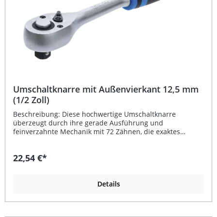
Umschaltknarre mit Außenvierkant 12,5 mm
(1/2 Zoll)
Beschreibung: Diese hochwertige Umschaltknarre
überzeugt durch ihre gerade Ausführung und
feinverzahnte Mechanik mit 72 Zähnen, die exaktes
Arbeiten auch in beengten Bereichen ermöglicht. Der
integrierte Einsatz-Schnelllöser am Ratschenkopf sorgt für
22,54 €*
schnelles Wechseln der Stecknüsse, während der
eingelassene Umschalthebel die Bedienung komfortabel
und sicher macht. Dank des rutschfesten, ergonomisch
geformten 2-Komponenten-Griffs liegt das Werkzeug
Details
optimal in der Hand und ermöglicht ermüdungsfreies
Arbeiten. Gefertigt aus robustem Chrom-Vanadium-Stahl
mit matter, verchromter Oberfläche vereint diese