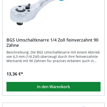
Umschaltknarre 3/8 Zoll (10 mm) Außenvierkant
BGS Umschaltknarre 1/4 Zoll feinverzahnt 90
Zähne
Beschreibung: Die BGS Umschaltknarre mit einem Abtrieb
von 6,3 mm (1/4 Zoll) überzeugt durch ihre feinverzahnte
Mechanik mit 90 Zähnen für präzises Arbeiten auch in
beengten Bereichen. Dank der gekröpften Ausführung
erreichen Sie schwer zugängliche Stellen problemlos. Der
13,36 €*
rutschfeste 2-Komponenten-Griff sorgt für optimalen Halt
und angenehme Handhabung, auch bei längeren
Einsätzen. Hergestellt aus robustem Chrom-Vanadium-
In den Warenkorb
Stahl und mit einer matt verchromten Oberfläche
versehen, steht dieses Werkzeug für Langlebigkeit und
Profiqualität. Zusätzlich bietet der integrierte Einsatz-
Schnelllöser ein komfortables und effizientes Arbeiten in
jeder Situation. Feinverzahnung mit 90 Zähnen für präzise