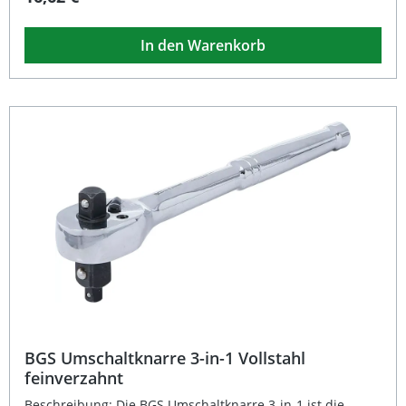
Wechseln zwischen Rechts- und Linkslauf, während der
Schnelllösemechanismus einen zügigen Werkzeugwechsel
In den Warenkorb
sicherstellt. Gefertigt aus robustem Chrom-Vanadium-
Stahl und mit einer matten, verchromten Oberfläche
versehen, überzeugt diese Werkzeugknarre durch
Langlebigkeit und professionelle Qualität. Der
ergonomisch geformte Zwei-Komponenten-Griff sorgt
zudem für sicheren Halt und ermüdungsfreies Arbeiten –
auch bei längerer Nutzung. Kompakte, schmale Bauform
für enge Arbeitsbereiche Feinverzahnung mit 90 Zähnen
für präzises Arbeiten Eingelegter Umschalthebel und
Schnelllösemechanismus Langlebig dank hochwertigem
Chrom-Vanadium-Stahl Ergonomischer Zwei-
Komponenten-Griff für optimalen Komfort Lieferumfang: 1
× BGS Mini-Umschaltknarre 1/4" (6,3 mm) Außenvierkant,
Länge 110 mm
BGS Umschaltknarre 3-in-1 Vollstahl
feinverzahnt
Beschreibung: Die BGS Umschaltknarre 3-in-1 ist die