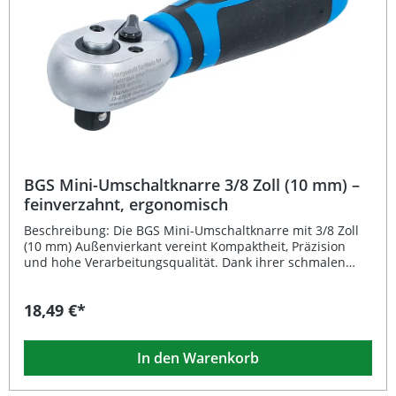
Werkzeugwechsel Ergonomischer Zwei-Komponenten-
Griff für sicheren Halt und optimale Kraftübertragung
Lieferumfang: 1x BGS Mini-Umschaltknarre 1/2 Zoll (12,5
mm) Außenvierkant
BGS Mini-Umschaltknarre 3/8 Zoll (10 mm) –
feinverzahnt, ergonomisch
Beschreibung: Die BGS Mini-Umschaltknarre mit 3/8 Zoll
(10 mm) Außenvierkant vereint Kompaktheit, Präzision
und hohe Verarbeitungsqualität. Dank ihrer schmalen
Bauform eignet sie sich ideal für Arbeiten auf engstem
Raum oder an schwer zugänglichen Stellen. Der
18,49 €*
feinverzahnte Knarrenkopf mit 90 Zähnen ermöglicht eine
besonders präzise Bewegung und sorgt für effizientes
Arbeiten auch bei minimalem Rückholwinkel. Der
In den Warenkorb
eingelegte Umschalthebel gewährleistet einen schnellen
Richtungswechsel, während der praktische Einsatz-
Schnelllöser den Werkzeugwechsel erleichtert. Der