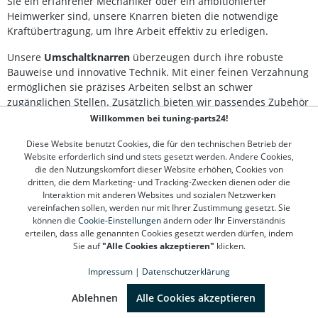
Sie ein erfahrener Mechaniker oder ein ambitionierter
Heimwerker sind, unsere Knarren bieten die notwendige
Kraftübertragung, um Ihre Arbeit effektiv zu erledigen.
Unsere
Umschaltknarren
überzeugen durch ihre robuste
Bauweise und innovative Technik. Mit einer feinen Verzahnung
ermöglichen sie präzises Arbeiten selbst an schwer
zugänglichen Stellen. Zusätzlich bieten wir passendes Zubehör
wie Verlängerungen und Adapter, um Ihre
Willkommen bei tuning-parts24!
Werkzeugausstattung optimal zu ergänzen.
Diese Website benutzt Cookies, die für den technischen Betrieb der
Website erforderlich sind und stets gesetzt werden. Andere Cookies,
Vertrauen Sie auf
hochwertige Knarren
von führenden Marken,
die den Nutzungskomfort dieser Website erhöhen, Cookies von
die Ihnen über Jahre hinweg zuverlässige Dienste leisten
dritten, die dem Marketing- und Tracking-Zwecken dienen oder die
werden. Entdecken Sie jetzt unser umfangreiches Angebot und
Interaktion mit anderen Websites und sozialen Netzwerken
finden Sie die geeignete Umschaltknarre für Ihre Bedürfnisse!
vereinfachen sollen, werden nur mit Ihrer Zustimmung gesetzt. Sie
können die
Cookie-Einstellungen
ändern oder Ihr Einverständnis
erteilen, dass alle genannten Cookies gesetzt werden dürfen, indem
Sie auf
"Alle Cookies akzeptieren"
klicken.
Kontakt
Impressum
|
Datenschutzerklärung
Kundenservice
SEHR GUT
(4.78 / 5)
aus
1310
Bewertungen bei: google.de, shopvote.de ⓘ
Ablehnen
Alle Cookies akzeptieren
Informationen zur Echtheit der Bewertungen
Informationen