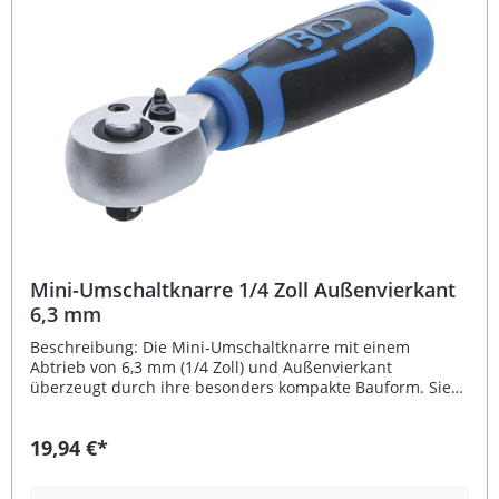
Bewegungen Ergonomischer 2-Komponenten-Griff mit
rutschfester Oberfläche Robuster Chrom-Vanadium-Stahl
mit matter Verchromung Gekröpfte Form für schwer
zugängliche Stellen Integrierter Schnelllöser für schnellen
Steckschlüsseleinsatz Lieferumfang: 1x BGS
Umschaltknarre 1/4 Zoll (6,3 mm) feinverzahnt
Mini-Umschaltknarre 1/4 Zoll Außenvierkant
6,3 mm
Beschreibung: Die Mini-Umschaltknarre mit einem
Abtrieb von 6,3 mm (1/4 Zoll) und Außenvierkant
überzeugt durch ihre besonders kompakte Bauform. Sie
ist aus hochwertigem Chrom-Vanadium-Stahl gefertigt
und besitzt eine Gesamtlänge von nur 110 mm – ideal für
19,94 €*
Arbeiten unter engen Platzverhältnissen. Durch die
feinverzahnte Mechanik mit 72 Zähnen lässt sich präzise
und kontrolliert arbeiten, während der rutschfeste 2-