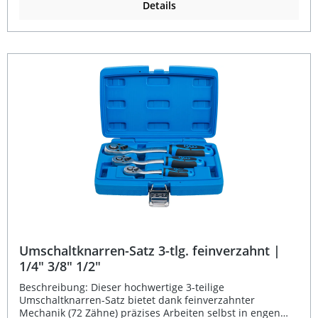
Komponenten-Griff für optimalen Halt sorgt. Der
Details
eingelassene Umschalthebel ermöglicht einfaches
Wechseln der Drehrichtung, und der Einsatz-Schnelllöser
am Ratschenkopf erleichtert den Werkzeugwechsel
erheblich. Die matte, verchromte Oberfläche schützt
dauerhaft vor Korrosion und verleiht dem Werkzeug ein
professionelles Erscheinungsbild. Extra kurze Ausführung
mit nur 110 mm Gesamtlänge Feinverzahnte Ratsche mit
72 Zähnen für präzises Arbeiten Ergonomischer 2-
Komponenten-Griff mit rutschfester Oberfläche Mit
Einsatz-Schnelllöser für komfortablen Werkzeugwechsel
Aus robustem Chrom-Vanadium-Stahl, matt verchromt
Lieferumfang: 1x Mini-Umschaltknarre 1/4 Zoll (6,3 mm)
Außenvierkant
Umschaltknarren-Satz 3-tlg. feinverzahnt |
1/4" 3/8" 1/2"
Beschreibung: Dieser hochwertige 3-teilige
Umschaltknarren-Satz bietet dank feinverzahnter
Mechanik (72 Zähne) präzises Arbeiten selbst in engen