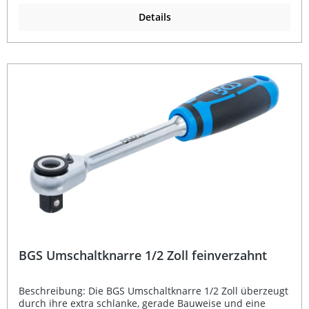
Außenvierkant-Abtrieb lässt sich die Knarre vielseitig
einsetzen. Die feinverzahnte Mechanik mit 72 Zähnen
Details
sorgt für exakte Bewegungen auch auf engstem Raum.
Der integrierte Schnelllöser ermöglicht einen schnellen
Wechsel der Stecknüsse, während der eingelassene
Umschalthebel versehentliches Verstellen verhindert. Der
rutschfeste, ergonomisch geformte 2-Komponenten-Griff
liegt angenehm in der Hand und bietet maximale
Kontrolle und Kraftübertragung. Die verchromte, matte
Oberfläche schützt zusätzlich vor Korrosion und verleiht
dem Werkzeug eine edle Optik. Feinverzahnte
Umschaltknarre mit 72 Zähnen für präzises Arbeiten
Hochwertiger Chrom-Vanadium-Stahl – langlebig und
belastbar Ergonomischer 2-Komponenten-Griff für
optimalen Halt Mit Schnelllösefunktion und sicherem
Umschalthebel Matt verchromt für Korrosionsschutz und
Profi-Look Lieferumfang: 1 × Umschaltknarre 3/8 Zoll (10
mm) Außenvierkant
BGS Umschaltknarre 1/2 Zoll feinverzahnt
Beschreibung: Die BGS Umschaltknarre 1/2 Zoll überzeugt
durch ihre extra schlanke, gerade Bauweise und eine