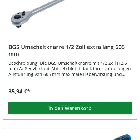
isoliert bis 1000 V
BGS Umschaltknarre 1/2 Zoll extra lang 605
mm
Beschreibung: Die BGS Umschaltknarre mit 1/2 Zoll (12,5
mm) Außenvierkant-Abtrieb bietet dank ihrer extra langen
Ausführung von 605 mm maximale Hebelwirkung und
ermöglicht präzises Arbeiten mit geringem Kraftaufwand.
Der feinverzahnte Mechanismus mit 72 Zähnen erlaubt
35,94 €*
einen kleinen Rückholwinkel, wodurch sie sich besonders
für schwer zugängliche Arbeitsbereiche eignet. Durch den
eingelegten Umschalthebel lässt sich die Drehrichtung
In den Warenkorb
einfach und sicher wechseln. Der robuste Chrom-
Vanadium-Stahl mit matter, verchromter Oberfläche sorgt
für Langlebigkeit und Korrosionsbeständigkeit, während
der ergonomische 2-Komponenten-Griff optimalen Halt
bietet. Extra langer Hebel (605 mm) für maximale
Kraftübertragung Feinverzahnung mit 72 Zähnen für