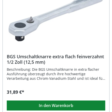
schnelles Wechseln Robuste und langlebige Profiqualität
von BGS Lieferumfang: 1x BGS Umschaltknarre 3/8 Zoll,
Länge 254 mm
BGS Umschaltknarre extra flach feinverzahnt
1/2 Zoll (12,5 mm)
Beschreibung: Die BGS Umschaltknarre in extra flacher
Ausführung überzeugt durch ihre hochwertige
Verarbeitung aus Chrom-Vanadium-Stahl und ist ideal für
präzise Arbeiten unter engen Platzverhältnissen. Durch
die feinverzahnte Mechanik mit 90 Zähnen und einem
31,89 €*
besonders kleinen Rückstellwinkel ermöglicht sie exaktes
Arbeiten selbst bei eingeschränkten
Bewegungsmöglichkeiten. Der ergonomische
In den Warenkorb
Ganzstahlgriff sorgt für eine sichere Handhabung und
maximale Kraftübertragung. Die verchromte, matte