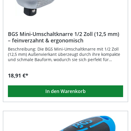
BGS Mini-Umschaltknarre 1/2 Zoll (12,5 mm)
– feinverzahnt & ergonomisch
Beschreibung: Die BGS Mini-Umschaltknarre mit 1/2 Zoll
(12,5 mm) Außenvierkant überzeugt durch ihre kompakte
und schmale Bauform, wodurch sie sich perfekt für
Arbeiten auf engstem Raum und an schwer zugänglichen
Stellen eignet. Dank der feinverzahnten Mechanik mit 90
18,91 €*
Zähnen ermöglicht sie präzises Arbeiten bei minimalem
Rückholwinkel. Der eingelegte Umschalthebel sorgt für
eine komfortable Richtungsänderung, während der
In den Warenkorb
integrierte Schnelllöser einen schnellen Werkzeugwechsel
erlaubt. Der ergonomische Zwei-Komponenten-Griff liegt
angenehm in der Hand und bietet auch bei längeren
Einsätzen hohe Griffsicherheit. Kompakte Bauform ideal
für enge und schwer zugängliche Arbeitsbereiche
Feinverzahnung mit 90 Zähnen für präzises Arbeiten
Integrierter Umschalthebel für einfaches Wechseln der
Drehrichtung Schnelllöse-Mechanismus für zügigen