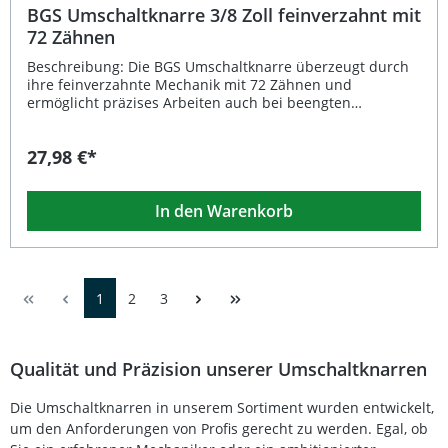
BGS Umschaltknarre 3/8 Zoll feinverzahnt mit
72 Zähnen
Beschreibung: Die BGS Umschaltknarre überzeugt durch
ihre feinverzahnte Mechanik mit 72 Zähnen und
ermöglicht präzises Arbeiten auch bei beengten
Platzverhältnissen. Dank der kompakten, geraden
Ausführung im "extra slim" Design erreichen Sie schwer
27,98 €*
zugängliche Stellen mühelos. Der Einsatz-Schnelllöser
sorgt für einen schnellen Werkzeugwechsel, während der
ergonomische 2-Komponenten-Griff optimalen Halt und
In den Warenkorb
Komfort bietet. Gefertigt aus hochwertigem Chrom-
Vanadium-Stahl, steht die Umschaltknarre für
Langlebigkeit und hohe Belastbarkeit – ideal für
professionelle Werkstätten und anspruchsvolle
Heimwerker. Feinverzahnung mit 72 Zähnen für präzises
1
2
3
Arbeiten Robuste Konstruktion aus Chrom-Vanadium-
Stahl Mit Einsatz-Schnelllöser für zeitsparenden
Werkzeugwechsel 2-Komponenten-Griff für
ergonomisches Arbeiten Kompaktes, gerades Design –
Qualität und Präzision unserer Umschaltknarren
ideal für enge Arbeitsbereiche Lieferumfang: 1x BGS
Umschaltknarre 3/8 Zoll (10 mm) feinverzahnt, Länge 195
Die Umschaltknarren in unserem Sortiment wurden entwickelt,
mm
um den Anforderungen von Profis gerecht zu werden. Egal, ob