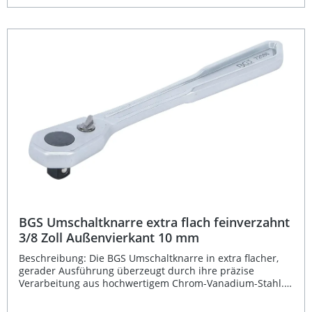
Oberfläche schützt dauerhaft vor Korrosion und sorgt für
eine lange Lebensdauer. Der integrierte Schnelllöser
ermöglicht einen zügigen Wechsel der Stecknüsse und
macht das Arbeiten noch effizienter. Feinverzahnt mit 90
Zähnen für präzises Arbeiten Extra flache Bauweise für
enge Platzverhältnisse Hochwertiger Chrom-Vanadium-
Stahl für maximale Stabilität Matt verchromte Oberfläche
für Korrosionsbeständigkeit Praktischer
Schnelllösemechanismus für schnellen Werkzeugwechsel
Lieferumfang: 1x BGS Umschaltknarre 1/2 Zoll (12,5 mm),
extra flach
BGS Umschaltknarre extra flach feinverzahnt
3/8 Zoll Außenvierkant 10 mm
Beschreibung: Die BGS Umschaltknarre in extra flacher,
gerader Ausführung überzeugt durch ihre präzise
Verarbeitung aus hochwertigem Chrom-Vanadium-Stahl.
Mit einem feinverzahnten Mechanismus von 90 Zähnen
bietet sie einen besonders kleinen Rückstellwinkel und