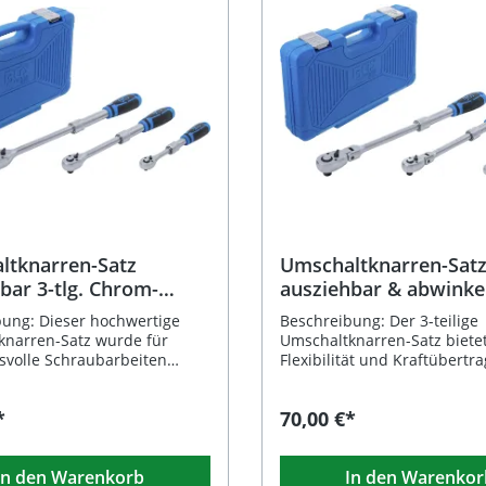
ltknarren-Satz
Umschaltknarren-Sat
bar 3-tlg. Chrom-
ausziehbar & abwinkel
um
tlg.
ung: Dieser hochwertige
Beschreibung: Der 3-teilige
knarren-Satz wurde für
Umschaltknarren-Satz biete
svolle Schraubarbeiten
Flexibilität und Kraftübertr
t und überzeugt durch seine
anspruchsvolle Schraubarbe
Verarbeitung aus Chrom-
Dank des ausziehbaren und
*
70,00 €*
Stahl. Die drei
abwinkelbaren Hebelarms la
hnten Knarren mit 72
auch festsitzende
rmöglichen präzises
Schraubverbindungen mit Le
In den Warenkorb
In den Warenkor
 und Lösen von
lösen oder festziehen. Die 