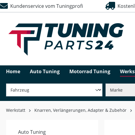
Kundenservice vom Tuningprofi
Kostenlo
springen
Zur Hauptnavigation springen
Home
Auto Tuning
Motorrad Tuning
Werks
Werkstatt
Knarren, Verlängerungen, Adapter & Zubehör
Auto Tuning