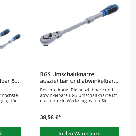
z
BGS Umschaltknarre
bar 3-
ausziehbar und abwinkelbar
1/2 Zoll (12,5 mm) 350–490
Beschreibung: Die ausziehbare und
mm
t höchste
abwinkelbare BGS Umschaltknarre ist
agung für
das perfekte Werkzeug, wenn Sie
iten.
festsitzende Schraubverbindungen
effizient und kraftsparend lösen oder
38,58 €*
ssen sich
anziehen möchten. Der
teleskopierbare Hebelarm lässt sich in
ichtigkeit
6 Stufen von 350 bis 490 mm
b
In den Warenkorb
Knarren
arretieren und sorgt so für eine