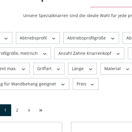
Unsere Spezialknarren sind die ideale Wahl für jede pr
r
Abtriebsprofil
Abtriebsprofilgröße
Ab
rofilgröße, metrisch
Anzahl Zähne Knarrenkopf
nt max.
Griffart
Länge
Material
ng für Wandbehang geeignet
Preis
1
2