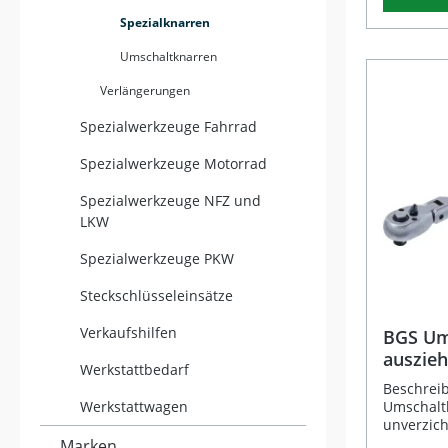
Schraubve
Spezialknarren
beengten 
des tele
Umschaltknarren
können S
anpassen 
Verlängerungen
kontrolli
geformte 
Spezialwerkzeuge Fahrrad
sicher in
hohen Arb
Spezialwerkzeuge Motorrad
Kugelsich
festen Ha
Spezialwerkzeuge NFZ und
Einsätze,
LKW
einen sc
ermöglic
Spezialwerkzeuge PKW
für Recht
Ausziehba
Steckschlüsseleinsätze
Länge und
Zahn-Fein
Verkaufshilfen
Arbeiten Ergonomischer 2-
BGS Um
Komponent
auszieh
Werkstattbedarf
Schnelllö
Zoll (1
Steckschl
Beschrei
Robuster
Werkstattwagen
Umschaltk
matter, v
unverzich
Lieferumfang: 1 a
Werkstatt
Marken