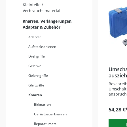
Kleinteile /
Verbrauchsmaterial
Knarren, Verlängerungen,
Adapter & Zubehör
Adapter
Aufsteckschienen
Drehgriffe
Gelenke
Umscha
auszieh
Gelenkgriffe
Vanadi
Beschreib
Gleitgriffe
Umschalt
anspruch
Knarren
entwickel
robuste 
Bitknarren
54,28 €
Vanadium-
Gerüstbauerknarren
feinverza
Zähnen e
Reparatursets
Anziehen