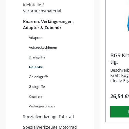
Kleinteile /
Verbrauchsmaterial
Knarren, Verlängerungen,
Adapter & Zubehör
Adapter
Aufsteckschienen
BGS Kra
Drehgriffe
tlg.
Gelenke
Beschrei
Kraft-Kuge
Gelenkgriffe
ideale Er
professio
Gleitgriffe
langlebi
26,54 €
bietet er
Knarren
Präzision
Verlängerungen
im Schlag
Aufnahmen
Spezialwerkzeuge Fahrrad
Gummiring
Halt der
Spezialwerkzeuge Motorrad
gewährlei