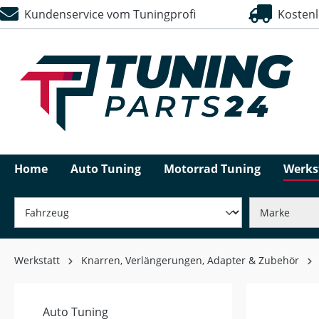
Kundenservice vom Tuningprofi
Kostenlo
springen
Zur Hauptnavigation springen
Home
Auto Tuning
Motorrad Tuning
Werks
Werkstatt
Knarren, Verlängerungen, Adapter & Zubehör
Auto Tuning