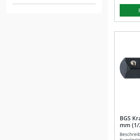
eignet si
für präz
auch an s
Es verfüg
Antrieb u
Abtrieb i
bzw. 1/2 
seine lan
Einsetzba
Werkstat
Gefertigt
Chrom-Vanadi
Oberfläch
Rostschutz Nach DIN ISO
gefertigt Präzises Arbeiten auch bei
schwer e
Schraubverbin
alle gängi
Steckverbindunge
BGS Karda
BGS Kra
mm (1/2
Beschreib
Kugelgele