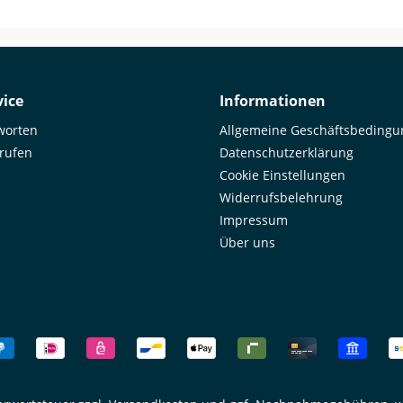
it und
r Lieferumfang: 1x
-Kugelgelenk 12,5 mm (1/2
ice
Informationen
worten
Allgemeine Geschäftsbeding
rrufen
Datenschutzerklärung
Cookie Einstellungen
Widerrufsbelehrung
Impressum
Über uns