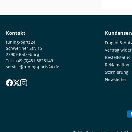
Oberfläche Hohe Belastbarke
lange Lebensdaue
BGS Kraft
Zoll)
Kontakt
Kundenserv
tuning-parts24
Fragen & Ant
Schweriner Str. 15
Vertrag wide
23909 Ratzeburg
Bestellstatus
Tel.:
+49 (0)451 5823149
Reklamation
service@tuning-parts24.de
Stornierung
Newsletter