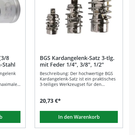
(3/8
BGS Kardangelenk-Satz 3-tlg.
-Stahl
mit Feder 1/4", 3/8", 1/2"
angelenk
Beschreibung: Der hochwertige BGS
d
Kardangelenk-Satz ist ein praktisches
 maximale
3-teiliges Werkzeugset für den
schwer
professionellen Einsatz in Werkstatt
igt aus
und Hobbybereich. Dank der
20,73 €*
ium-Stahl
integrierten Feder sorgt jedes Gelenk
für eine sichere und stabile
eugt
Verbindung zwischen Werkzeug und
b
In den Warenkorb
e
Stecknuss, auch an schwer
zugänglichen Stellen. Die
t der Norm
Kardangelenke sind aus robustem
deal für
Chrom-Vanadium-Stahl gefertigt,