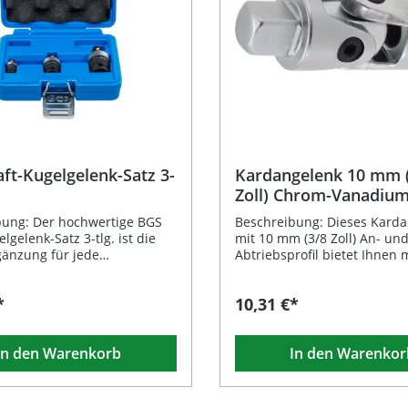
ft-Kugelgelenk-Satz 3-
Kardangelenk 10 mm 
Zoll) Chrom-Vanadium
bung: Der hochwertige BGS
Beschreibung: Dieses Kard
lgelenk-Satz 3-tlg. ist die
mit 10 mm (3/8 Zoll) An- un
gänzung für jede
Abtriebsprofil bietet Ihnen
nelle Werkstatt. Gefertigt aus
Flexibilität bei Arbeiten an 
gem Chrom-Molybdän-Stahl,
zugänglichen Stellen. Gefert
*
10,31 €*
 höchste Belastbarkeit und
hochwertigem Chrom-Vanad
 – sowohl im Hand- als auch
und mit einer verchromten
schrauberbetrieb. Dank der
Oberfläche versehen, überz
In den Warenkorb
In den Warenkor
 für Arretierstift und
dieses Werkzeug durch hoh
 ist ein sicherer und fester
Widerstandsfähigkeit und
 Steckverbindungen
Langlebigkeit. Es entsprich
stet. Das Set umfasst drei
DIN ISO 3123 und ist damit i