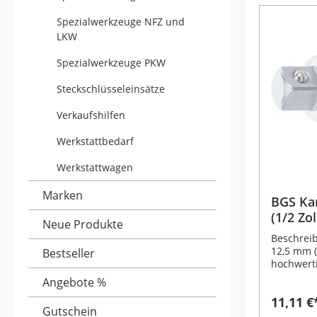
gängige G
das pass
Spezialwerkzeuge NFZ und
verschie
LKW
haben. Di
für maxi
Spezialwerkzeuge PKW
Drehmome
Lebensdau
Steckschlüsseleinsätze
Nutzung. Aus stabilem Chrom
Molybdän
Verkaufshilfen
Belastbarkeit Geeignet fü
Schlagschr
Werkstattbedarf
Aufnahme 
Gummiring Drei gä
Werkstattwagen
Antriebsgr
für Werks
Marken
Heimwerker Lieferumfang:
BGS Ka
Innenvier
(1/2 Zo
Neue Produkte
Außenvierka
Innenvier
Beschrei
Außenvierka
12,5 mm (
Bestseller
Innenvier
hochwert
Abtrieb A
und biete
Angebote %
Oberfläc
11,11 €
Korrosion
Gutschein
robusten