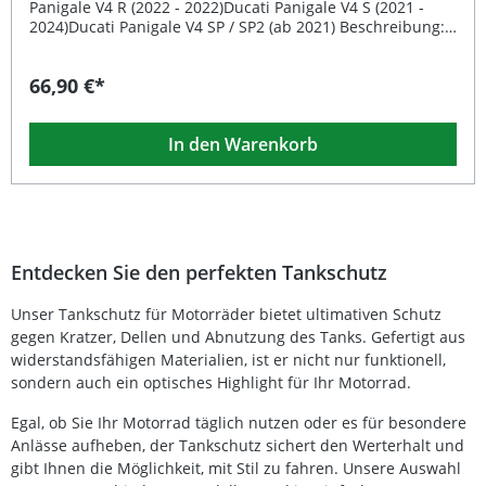
(Download-Link)
Panigale V4 R (2022 - 2022)Ducati Panigale V4 S (2021 -
2024)Ducati Panigale V4 SP / SP2 (ab 2021) Beschreibung:
Die Evotech Tankschutz Abdeckung wurde speziell
entwickelt, um Ihrer Maschine optimalen Schutz und ein
66,90 €*
sportliches Design zu bieten. Sie wird an den
vorhandenen Befestigungspunkten Ihres Motorrads
montiert – es sind keine Änderungen am Fahrzeug
In den Warenkorb
notwendig. Der Tankprotektor kann wahlweise mit oder
ohne serienmäßige Beifahrerfußrasten montiert werden.
Das markante sechseckige Lochmuster sorgt für eine
verbesserte Luftzirkulation und schützt zuverlässig vor
Schmutz und Straßenschäden. Gefertigt wird die
Abdeckung aus CNC-gefrästem Aluminium in
Flugzeugqualität und ist schwarz pulverbeschichtet, um
Entdecken Sie den perfekten Tankschutz
maximale Langlebigkeit sicherzustellen. Alle
Montagematerialien sind im Lieferumfang enthalten,
Unser Tankschutz für Motorräder bietet ultimativen Schutz
ebenso steht eine bebilderte Montageanleitung zum
gegen Kratzer, Dellen und Abnutzung des Tanks. Gefertigt aus
Download bereit. Passgenaue Montage an den
Originalpunkten – kein Bohren oder Anpassen
widerstandsfähigen Materialien, ist er nicht nur funktionell,
erforderlich Stabile Aluminiumkonstruktion in
sondern auch ein optisches Highlight für Ihr Motorrad.
Flugzeugqualität Schwarz pulverbeschichtet für
zusätzlichen Korrosionsschutz Optimierte Luftzirkulation
Egal, ob Sie Ihr Motorrad täglich nutzen oder es für besondere
durch innovatives Lochmuster Einfacher Anbau mit
Anlässe aufheben, der Tankschutz sichert den Werterhalt und
beiliegender Montageanleitung Lieferumfang: 1x Evotech
gibt Ihnen die Möglichkeit, mit Stil zu fahren. Unsere Auswahl
Tankschutz Abdeckung Komplettes Montagematerial