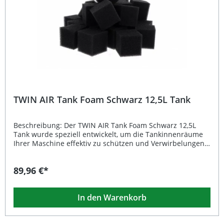
Installation und flexible Anpassung im Tank Ideal für
Motorsport und Straßenbetrieb Lieferumfang: 50 Stück
TWIN AIR Tank Foam Schwarz 6,25L Tank
TWIN AIR Tank Foam Schwarz 12,5L Tank
Beschreibung: Der TWIN AIR Tank Foam Schwarz 12,5L
Tank wurde speziell entwickelt, um die Tankinnenräume
Ihrer Maschine effektiv zu schützen und Verwirbelungen
des Kraftstoffs zu minimieren. Mit einem
Fassungsvermögen für 12,5 Liter sorgt der Schaum für
89,96 €*
eine optimale Stabilität des Kraftstoffs, auch bei starker
Beschleunigung oder unebenen Fahrbahnen. Das
Material ist rückzündungsresistent (Back-Fire Resistant)
In den Warenkorb
und bietet dadurch zusätzliche Sicherheit im Motorsport-
und Tuningbereich. Dank der Abmessungen von
50 x 50 x 50 mm ist der Schaumstoff flexibel anpassbar und