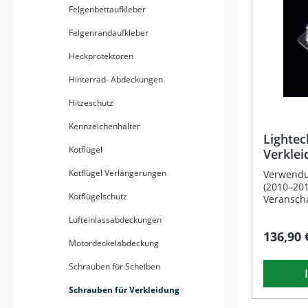
ein sport
Felgenbettaufkleber
Erscheinu
korrosion
Felgenrandaufkleber
für eine
einen da
Heckprotektoren
Leichte 
Ergal-Aluminium
Hinterrad- Abdeckungen
unkompliziert
fünf attra
Hitzeschutz
schwarz, gold
Aufwertung 
Kennzeichenhalter
Passform 
Lightec
Motorrads Lieferumfang
Kotflügel
Verkle
Verkleid
Ergal p
Kotflügel Verlängerungen
Verwendun
1000 2
(2010–201
Kotflügelschutz
Veransch
befinden 
Lufteinlassabdeckungen
Schrauben
136,90 
Beschreib
Motordeckelabdeckung
Verkleid
hochwerti
Schrauben für Scheiben
passend 
von 2010 
Schrauben für Verkleidung
ersetzt d