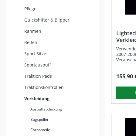
Pflege
Quickshifter & Blipper
Rahmen
Lightec
Verkle
Reifen
Ergal 
Verwendu
YZF R1
Sport Sitze
2007-2008
Veransch
Sportauspuff
befinden 
Schrauben
155,90 
Traktion Pads
Beschreib
Verkleid
hochwerti
Traktionskontrollen
entwickel
Schraube
Verkleidung
ersetzen.
und der h
Auspuffabdeckung
Schraube
Bugspoiler
Kombinati
Design. D
Carbonteile
können Si