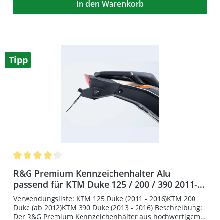
In den Warenkorb
besonders stabil und leicht zugleich. Das moderne Design
mit schwarzer Pulverbeschichtung verleiht Ihrem
Motorrad eine aufgeräumte und sportliche Heckoptik.
Zusätzlich ist der Halter stufenlos verstellbar, sodass Sie
die Neigung individuell anpassen können. Einfache
Montage an den originalen Befestigungspunkten Kein
Zerschneiden der Verkleidungsteile erforderlich Leicht,
Tipp
dennoch extrem stabil durch intelligente Kantweise
Hochwertige Materialien: Edelstahl und Aluminium
Eintragungsfrei und sportliches Design Lieferumfang:
Kennzeichenhalter komplett Rücklicht mit LED-
Kennzeichenleuchte (E-geprüft) Reflektor mit Halter
Befestigung für Original- oder Zubehörblinker
Montagematerial (Schrauben, Muttern, U-Scheiben etc.)
Durchschnittliche Bewertung von 4.3 von 5 Sternen
R&G Premium Kennzeichenhalter Alu
passend für KTM Duke 125 / 200 / 390 2011-
2016
Verwendungsliste: KTM 125 Duke (2011 - 2016)KTM 200
Duke (ab 2012)KTM 390 Duke (2013 - 2016) Beschreibung:
Der R&G Premium Kennzeichenhalter aus hochwertigem