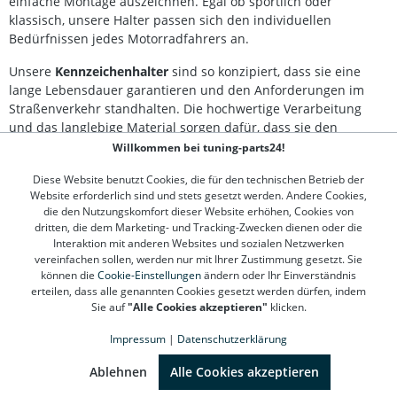
einfache Montage auszeichnen. Egal ob sportlich oder
Runder Reflektor mit E-Zeichen Adapterplatten für
klassisch, unsere Halter passen sich den individuellen
Original- und Zubehörblinker Befestigungs- und
Bedürfnissen jedes Motorradfahrers an.
Montagematerial Bebilderte Schritt-für-Schritt-Anleitung
Unsere
Kennzeichenhalter
sind so konzipiert, dass sie eine
lange Lebensdauer garantieren und den Anforderungen im
Straßenverkehr standhalten. Die hochwertige Verarbeitung
und das langlebige Material sorgen dafür, dass sie den
Witterungseinflüssen standhalten und Ihr Kennzeichen sicher
Willkommen bei tuning-parts24!
halten. So ist Ihr Motorrad nicht nur optisch aufgewertet,
Diese Website benutzt Cookies, die für den technischen Betrieb der
sondern auch bestens für jede Fahrt ausgestattet.
Website erforderlich sind und stets gesetzt werden. Andere Cookies,
die den Nutzungskomfort dieser Website erhöhen, Cookies von
dritten, die dem Marketing- und Tracking-Zwecken dienen oder die
Kontakt
Interaktion mit anderen Websites und sozialen Netzwerken
vereinfachen sollen, werden nur mit Ihrer Zustimmung gesetzt. Sie
können die
Cookie-Einstellungen
ändern oder Ihr Einverständnis
Kundenservice
erteilen, dass alle genannten Cookies gesetzt werden dürfen, indem
Sie auf
"Alle Cookies akzeptieren"
klicken.
Informationen
Impressum
|
Datenschutzerklärung
SEHR GUT
(4.78 / 5)
Top Marken
aus
1312
Bewertungen bei: google.de, shopvote.de ⓘ
Ablehnen
Alle Cookies akzeptieren
Informationen zur Echtheit der Bewertungen