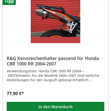
Tipp
Kennzeichenbeleuchtung
R&G Kennzeichenhalter passend für Honda
CBR 1000 RR 2004-2007
Verwendungsliste: Honda CBR 1000 RR (2004 –
2007)Hinweis: Für die Modelle 2006–2007 sind seitliche
Abdeckungen für den Auspuff optional erhältlich.
Beschreibung: Der R&G Kennzeichenhalter passend für
Honda CBR 1000 RR 2004–2007 überzeugt durch seine
77,90 €*
hochwertige Verarbeitung, perfekte Passform und
sportliche Optik. Gefertigt aus Edelstahl und Aluminium
bietet der Halter eine leichte, aber äußerst stabile
In den Warenkorb
Konstruktion, die für Langlebigkeit und