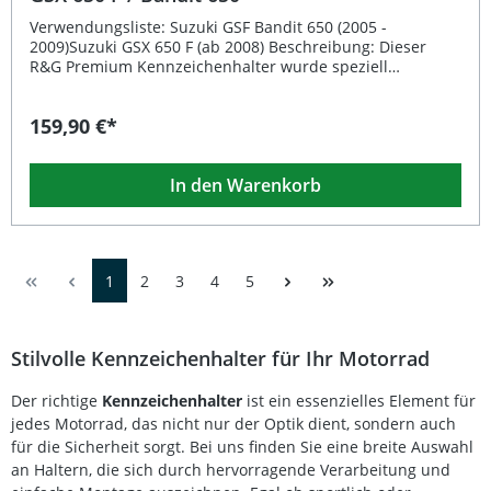
Verwendungsliste: Suzuki GSF Bandit 650 (2005 -
2009)Suzuki GSX 650 F (ab 2008) Beschreibung: Dieser
R&G Premium Kennzeichenhalter wurde speziell
entwickelt, um Ihrem Motorrad eine sportliche und
aufgeräumte Heckoptik zu verleihen. Gefertigt aus
159,90 €*
hochwertigen Materialien überzeugt der Halter durch
seine Stabilität, Passgenauigkeit und Langlebigkeit. Die
integrierte LED-Kennzeichenleuchte mit E-Zeichen sorgt
In den Warenkorb
für eine moderne Beleuchtung Ihres Kennzeichens. Der
Halter kann sowohl mit den Originalblinkern als auch mit
optional erhältlichen Microblinkern verwendet werden.
Eine aufwendige Anpassung der Verkleidung ist dank Plug
& Play Montage nicht erforderlich.Der Kennzeichenhalter
1
2
3
4
5
ist fahrzeugspezifisch konzipiert und wird mit einem
runden Reflektor mit E-Zeichen ausgeliefert. Optional sind
Standard- und Professionell-Reflektorkits erhältlich. Eine
ABE oder TÜV-Eintragung ist nicht notwendig.
Stilvolle Kennzeichenhalter für Ihr Motorrad
Passgenaues Design passend für Suzuki GSX 650 F und
Bandit 650 Enthält LED-Kennzeichenleuchte und Reflektor
Der richtige
Kennzeichenhalter
ist ein essenzielles Element für
mit E-Zeichen Verwendung hochwertiger Materialien für
maximale Stabilität Plug & Play Montage ohne
jedes Motorrad, das nicht nur der Optik dient, sondern auch
Anpassungsarbeiten Kompatibel mit Original- und
für die Sicherheit sorgt. Bei uns finden Sie eine breite Auswahl
Zubehörblinkern Lieferumfang: R&G Premium
an Haltern, die sich durch hervorragende Verarbeitung und
Kennzeichenhalter LED-Kennzeichenleuchte mit E-Zeichen