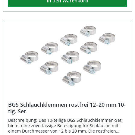
In den Warenkorb
anspruchsvollen Bedingungen. Das Set ist außerdem
passend für das Verkaufsdisplay mit der Artikelnummer
8095 und lässt sich somit übersichtlich lagern oder
präsentieren. Rostfreie Ausführung für hohe Langlebigkeit
Breite von 9 mm für optimalen Halt Geeignet für
Schlauchdurchmesser von 16 bis 25 mm Ideal für
Werkstatt, Hobby und Industrieeinsatz Passend für
Verkaufsdisplay Art. 8095 Lieferumfang: 10 Stück BGS
Schlauchklemmen 16–25 mm, rostfrei
BGS Schlauchklemmen rostfrei 12–20 mm 10-
tlg. Set
Beschreibung: Das 10-teilige BGS Schlauchklemmen-Set
bietet eine zuverlässige Befestigung für Schläuche mit
einem Durchmesser von 12 bis 20 mm. Die rostfreien