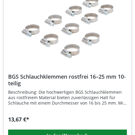
für Verkaufsdisplay Art. 8095 Lieferumfang: 10 × rostfreie
Schlauchklemmen 20–32 mm
BGS Schlauchklemmen rostfrei 16–25 mm 10-
teilig
Beschreibung: Die hochwertigen BGS Schlauchklemmen
aus rostfreiem Material bieten zuverlässigen Halt für
Schläuche mit einem Durchmesser von 16 bis 25 mm. Mit
einer Breite von 9 mm sorgen sie für eine sichere und
gleichmäßige Druckverteilung und eignen sich damit
13,67 €*
optimal für Anwendungen in Werkstatt, Industrie und
Heimwerk. Dank des rostfreien Materials bieten die
Klemmen eine lange Lebensdauer – selbst unter