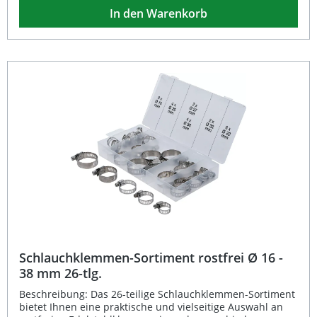
Korrosionsbeständigkeit und lange Lebensdauer aus.
In den Warenkorb
Dank des breiten Spannbereichs von Ø 4 bis 45 mm ist
das Set vielseitig einsetzbar und ideal für Reparaturen,
Wartungsarbeiten und Montageaufgaben geeignet.
Passend für Schlauchdurchmesser von 4 bis 45 mm Aus
widerstandsfähigem, verzinktem Stahl gefertigt 6-teiliges
Set für vielseitige Anwendungen Langlebig und
korrosionsbeständig Verpackung mit Aufhängemöglichkeit
für übersichtliche Lagerung Lieferumfang: 1x
Schlauchklemmen-Sortiment Ø 4–45 mm, 6-teilig
Schlauchklemmen-Sortiment rostfrei Ø 16 -
38 mm 26-tlg.
Beschreibung: Das 26-teilige Schlauchklemmen-Sortiment
bietet Ihnen eine praktische und vielseitige Auswahl an