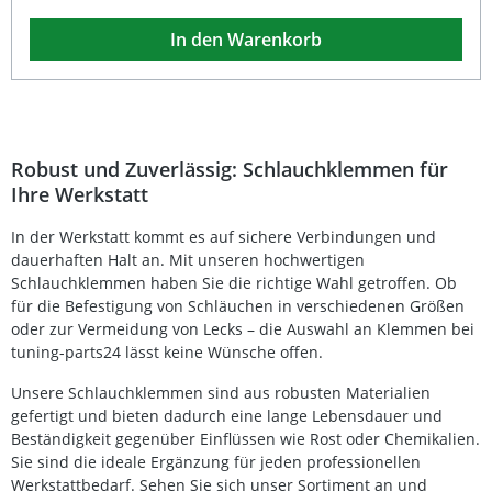
bei Schläuchen und Leitungen. Perfekt geeignet für
In den Warenkorb
Reparaturen, Installationen und Wartungsarbeiten an
Fahrzeugen, Maschinen und technischen Anlagen. Zur
Verwendung mit Art. 161 und 8359 empfohlen.
Umfangreiches Sortiment mit 170 Edelstahl-
Schlauchklemmen in verschiedenen Größen
Spannbereich Ø 5,8 bis 21 mm – flexibel einsetzbar
Korrosionsbeständiger Edelstahl für lange Haltbarkeit
Robust und Zuverlässig: Schlauchklemmen für
Ideal für Werkstatt, Sanitär, Industrie oder Hobbyarbeiten
Ihre Werkstatt
Sicherer Halt und einfache Montage Lieferumfang: 20
Schlauchklemmen Ø 5,8–7,0 mm 20 Schlauchklemmen Ø
In der Werkstatt kommt es auf sichere Verbindungen und
7,3–9,0 mm 20 Schlauchklemmen Ø 8,8–10,5 mm 20
Schlauchklemmen Ø 10,8–13,3 mm 20 Schlauchklemmen
dauerhaften Halt an. Mit unseren hochwertigen
Ø 12,0–14,5 mm 20 Schlauchklemmen Ø 12,3–14,8 mm 20
Schlauchklemmen haben Sie die richtige Wahl getroffen. Ob
Schlauchklemmen Ø 14,5–17,0 mm 15 Schlauchklemmen
für die Befestigung von Schläuchen in verschiedenen Größen
Ø 16,0–19,2 mm 15 Schlauchklemmen Ø 17,8–21,0 mm
oder zur Vermeidung von Lecks – die Auswahl an Klemmen bei
tuning-parts24 lässt keine Wünsche offen.
Unsere Schlauchklemmen sind aus robusten Materialien
gefertigt und bieten dadurch eine lange Lebensdauer und
Beständigkeit gegenüber Einflüssen wie Rost oder Chemikalien.
Sie sind die ideale Ergänzung für jeden professionellen
Werkstattbedarf. Sehen Sie sich unser Sortiment an und