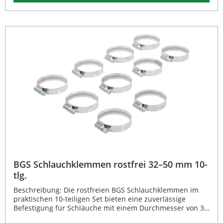
Umgebungsbedingungen. Diese Schlauchklemmen sind
zudem passend für das Verkaufsdisplay Art. 8095 und
eignen sich zur Wandaufhängung, wodurch sie auch
platzsparend gelagert werden können. Rostfreie
Schlauchklemmen aus hochwertigem Edelstahl Passend
für 40 bis 60 mm Schlauchdurchmesser 12 mm
Schellenbreite für sicheren und gleichmäßigen Halt
Geeignet zur Wandaufbewahrung und für Verkaufsdisplay
Art. 8095 Langlebig und korrosionsbeständig für vielfältige
Anwendungen Lieferumfang: 10x BGS Schlauchklemmen,
rostfrei, 40–60 mm
BGS Schlauchklemmen rostfrei 32–50 mm 10-
tlg.
Beschreibung: Die rostfreien BGS Schlauchklemmen im
praktischen 10-teiligen Set bieten eine zuverlässige
Befestigung für Schläuche mit einem Durchmesser von 32
bis 50 mm. Dank der hochwertigen Edelstahlausführung