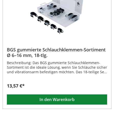
Klemmverschlüsse mit Schlitzschraube Lieferumfang: 1 x
Endlosband 3 m, 8 mm Breite 8 x Klemmverschlüsse
(Schlitzschraube)
BGS gummierte Schlauchklemmen-Sortiment
Ø 6–16 mm, 18-tlg.
Beschreibung: Das BGS gummierte Schlauchklemmen-
Sortiment ist die ideale Lösung, wenn Sie Schläuche sicher
und vibrationsarm befestigen möchten. Das 18-teilige Set
deckt Durchmesser von 6 bis 16 mm ab und eignet sich
somit hervorragend für unterschiedlichste Anwendungen
13,57 €*
in Werkstatt, Fahrzeugbereich und Industrie. Durch die
Gummierung werden empfindliche Schläuche und
Leitungen vor Abrieb und Beschädigung geschützt,
In den Warenkorb
während die verzinkte Oberfläche für eine optimale
Korrosionsbeständigkeit sorgt. Dank der praktischen
Verpackung kann das Set einfach an der Werkstattwand
aufgehängt werden und ist stets griffbereit. 18-teiliges Set