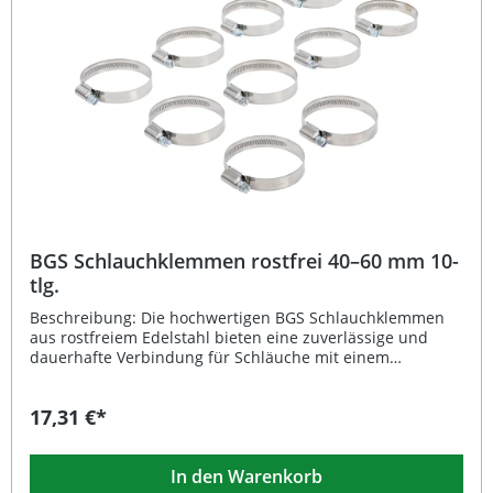
10 x BGS Schlauchklemmen 50–70 mm, rostfrei
BGS Schlauchklemmen rostfrei 40–60 mm 10-
tlg.
Beschreibung: Die hochwertigen BGS Schlauchklemmen
aus rostfreiem Edelstahl bieten eine zuverlässige und
dauerhafte Verbindung für Schläuche mit einem
Durchmesser von 40 bis 60 mm. Dank der 12 mm
Schellenbreite sorgen sie für eine gleichmäßige
17,31 €*
Druckverteilung und sicheren Halt – ideal für den Einsatz
in Werkstatt, Industrie und Heimwerken. Die
korrosionsbeständige Oberfläche garantiert eine lange
In den Warenkorb
Lebensdauer, selbst bei anspruchsvollen