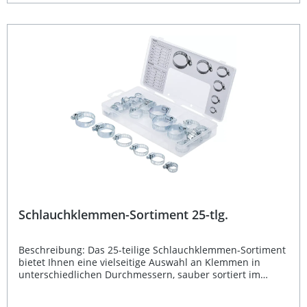
Werkstatt jederzeit schnellen Zugriff haben. 30-teiliger
Schlauchklemmen-Satz in praktischer Sortierbox Aus
robustem, verzinktem Stahl gefertigt für lange Haltbarkeit
Ideal für Öl-, Druckluft- und Benzinschläuche geeignet
Übersichtliche Aufbewahrung und einfache Entnahme Mit
Aufhängevorrichtung für Werkstatt oder Garage
Lieferumfang: 7 Schlauchklemmen Ø 6–8 mm 7
Schlauchklemmen Ø 7–9 mm 5 Schlauchklemmen Ø 8–10
mm 5 Schlauchklemmen Ø 9–11 mm 3 Schlauchklemmen
Ø 10–12 mm 3 Schlauchklemmen Ø 14–16 mm
Schlauchklemmen-Sortiment 25-tlg.
Beschreibung: Das 25-teilige Schlauchklemmen-Sortiment
bietet Ihnen eine vielseitige Auswahl an Klemmen in
unterschiedlichen Durchmessern, sauber sortiert im
praktischen Sortimentskasten. Diese Klemmen sind ideal
für den universellen Einsatz an Schläuchen