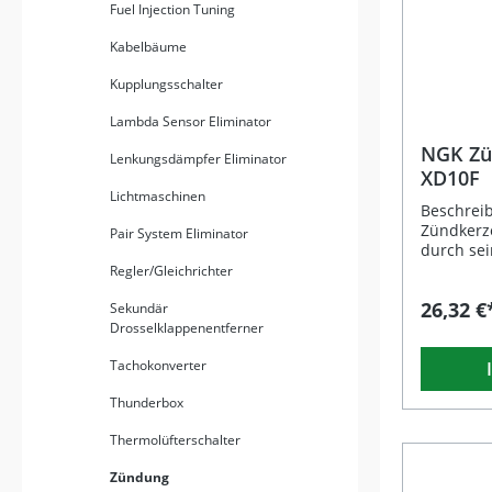
Fuel Injection Tuning
Kabelbäume
Kupplungsschalter
Lambda Sensor Eliminator
NGK Zü
Lenkungsdämpfer Eliminator
XD10F
Lichtmaschinen
Beschrei
Zündkerz
Pair System Eliminator
durch se
Verarbeit
Regler/Gleichrichter
zuverläs
26,32 €
Sekundär
allen Bed
Drosselklappenentferner
Fertigung
elektrisc
Tachokonverter
elektroma
Leistungs
Thunderbox
Der Steck
effektiv 
Thermolüfterschalter
Korrosion
gegenüber
Zündung
ideal für