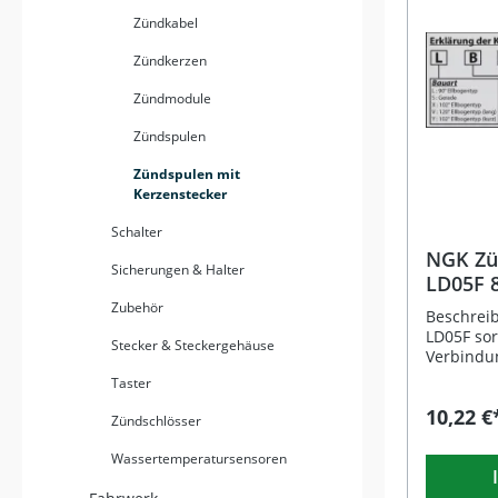
anspruch
Zündkabel
Tuninganwen
Reduzier
Zündkerzen
Störungen Hervorragende elektr
Isolierun
Zündmodule
Schutz vo
Hohe Hitz
Zündspulen
Vibrationsfesti
Zündspulen mit
Qualität 
Kerzenstecker
Lieferumfang:
Zündkerz
Schalter
NGK Zü
Sicherungen & Halter
LD05F 8
Zubehör
Beschrei
LD05F sor
Stecker & Steckergehäuse
Verbindu
und Zünd
Taster
abgewinke
10,22 €
optimal f
Zündschlösser
Einbauver
Kerzenste
Wassertemperatursensoren
10 und 1
und wird