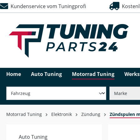
Kundenservice vom Tuningprofi
Kostenlo
springen
Zur Hauptnavigation springen
Home
Auto Tuning
Motorrad Tuning
Werks
Motorrad Tuning
Elektronik
Zündung
Zündspulen m
Auto Tuning