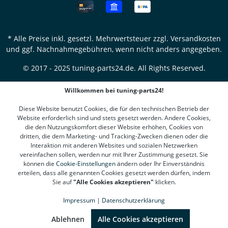
* Alle Preise inkl. gesetzl. Mehrwertsteuer zzgl.
Versandkosten
und ggf. Nachnahmegebühren, wenn nicht anders angegeben.
© 2017 - 2025 tuning-parts24.de. All Rights Reserved.
Willkommen bei tuning-parts24!
Diese Website benutzt Cookies, die für den technischen Betrieb der
Website erforderlich sind und stets gesetzt werden. Andere Cookies,
die den Nutzungskomfort dieser Website erhöhen, Cookies von
dritten, die dem Marketing- und Tracking-Zwecken dienen oder die
Interaktion mit anderen Websites und sozialen Netzwerken
vereinfachen sollen, werden nur mit Ihrer Zustimmung gesetzt. Sie
können die
Cookie-Einstellungen
ändern oder Ihr Einverständnis
erteilen, dass alle genannten Cookies gesetzt werden dürfen, indem
Sie auf
"Alle Cookies akzeptieren"
klicken.
Impressum
|
Datenschutzerklärung
SEHR GUT
(4.78 / 5)
aus
1312
Bewertungen bei: google.de, shopvote.de ⓘ
Ablehnen
Alle Cookies akzeptieren
Informationen zur Echtheit der Bewertungen