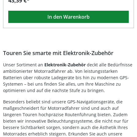
43,39 €*
langlebige Verarbeitung. Es verfügt über zwei Kabelösen
zum Vercrimpen sowie zwei Schrumpfschläuche für
sicheren und professionellen Anschluss. Eine Kabelöse
In den Warenkorb
und ein Schrumpfschlauch sind bereits vormontiert,
wodurch die Installation besonders einfach und schnell
gelingt. Mit einer Gesamtlänge von 60 cm und einem
Querschnitt von 10 qmm ist das Kabel perfekt
dimensioniert für eine stabile Stromversorgung – ohne
integrierte Hauptsicherung, was Flexibilität bei
individuellen Installationsanforderungen bietet.
Touren Sie smarte mit Elektronik-Zubehör
Hochwertiges Kupferkabel für optimale Stromübertragung
Ohne integrierte Hauptsicherung – freie Wahl der
Unser Sortiment an
Elektronik-Zubehör
deckt alle Bedürfnisse
Absicherung Vormontierte Kabelöse und
ambitionierter Motorradfahrer ab. Von leistungsstarken
Schrumpfschlauch für einfachen Einbau Gesamtlänge 60
cm, Querschnitt ca. 10 qmm Ideal zur Verbindung der
Batterien über robuste Ladegeräte bis hin zu modernen GPS-
mo.unit mit der Fahrzeugbatterie Lieferumfang: 1 x
Systemen – bei uns finden Sie alles, um Ihre Maschine zu
Anschlusskabel (ca. 10 qmm Querschnitt, 60 cm Länge) 2 x
optimieren und auf die nächste Stufe zu bringen.
Kabelöse 2 x Schrumpfschlauch
Besonders beliebt sind unsere GPS-Navigationsgeräte, die
maßgeschneidert für Motorradfahrer sind und auch auf
längeren Touren hochpräzise Routenführung bieten. Zudem
bieten wir innovative Beleuchtungssysteme, die nicht nur für
bessere Sichtbarkeit sorgen, sondern auch die Ästhetik Ihres
Motorrades erheblich steigern. Erkunden Sie auch unsere