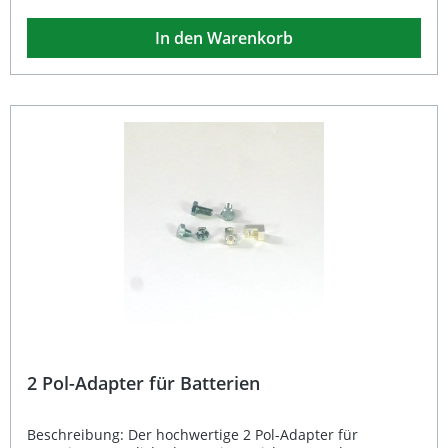
sie hervorragend für individuelle Umbauten oder den
Austausch bestehender Teile geeignet.Ob beim Ersatz
In den Warenkorb
einer verschlissenen Hülse oder beim Aufbau eines
Custom-Bikes – die doppelte Gaszugaufnahme ermöglicht
flexible Konfigurationen und zuverlässige Performance in
jeder Fahrsituation. Besonders beliebt bei Custom-
Projekten im Stil japanischer Marken wie Honda, Yamaha,
Suzuki oder Kawasaki. Hochwertige PVC-Innenhülse,
besonders langlebig und robust Zwei Gaszugaufnahmen
für individuelle Gestaltungsmöglichkeiten Perfekt passend
für 1" (25,4 mm) Lenker Gesamtlänge 160 mm – ideal für
diverse Custom-Umbauten Perfekte Gasübertragung für
präzise Kontrolle Lieferumfang: 1 × HIGHWAY HAWK
Gasdrehhülse aus PVC (Länge 16 cm, 1 Zoll)
2 Pol-Adapter für Batterien
Beschreibung: Der hochwertige 2 Pol-Adapter für