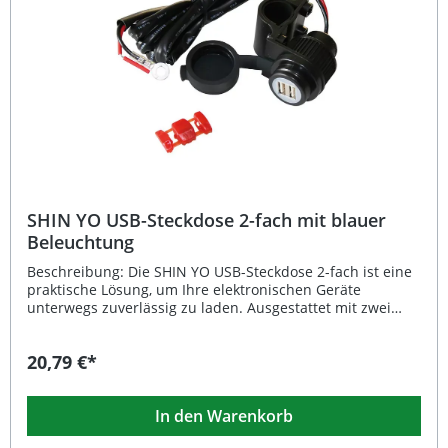
Stellschraube mit Gummikappe #305-030 Lieferumfang:
1x SHIN YO Gasdrehgriff aus Aluminium mit Gummischutz
SHIN YO USB-Steckdose 2-fach mit blauer
Beleuchtung
Beschreibung: Die SHIN YO USB-Steckdose 2-fach ist eine
praktische Lösung, um Ihre elektronischen Geräte
unterwegs zuverlässig zu laden. Ausgestattet mit zwei
USB-Anschlüssen und blauer LED-Beleuchtung bietet sie
eine moderne und funktionale Erweiterung für Ihr
20,79 €*
Fahrzeug. Die Installation sollte ausschließlich an
geschaltetes Plus erfolgen, um eine Entladung der
Batterie zu vermeiden. Eine Absicherung mit 2A ist
In den Warenkorb
zwingend erforderlich, um die Betriebssicherheit zu
gewährleisten. Mit einer Ladespannung von 5 V und