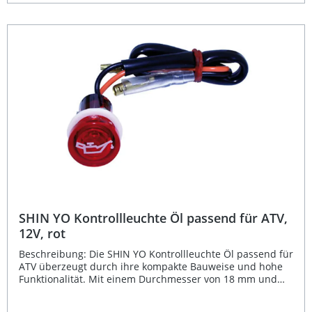
einem maximalen Ladestrom von 2000 mA eignet sich die
Steckdose ideal zum Aufladen von Kameras, Smartphones,
Navigationsgeräten und anderen USB-betriebenen
Geräten. Zwei USB-Anschlüsse mit blauer LED-
Beleuchtung 5 V Ladespannung und max. 2000 mA
Ladeleistung Sicherer Betrieb durch Anschluss an
geschaltetes Plus Kompaktes Design – ideal für
Motorräder, Roller und Fahrzeuge Einfache Installation
und wasserdichtes Gehäuse Lieferumfang: 1x SHIN YO
USB-Steckdose 2-fach
SHIN YO Kontrollleuchte Öl passend für ATV,
12V, rot
Beschreibung: Die SHIN YO Kontrollleuchte Öl passend für
ATV überzeugt durch ihre kompakte Bauweise und hohe
Funktionalität. Mit einem Durchmesser von 18 mm und
der auffälligen roten Beleuchtung sorgt sie für klare
Ölstandsanzeige im Cockpit. Dank der robusten