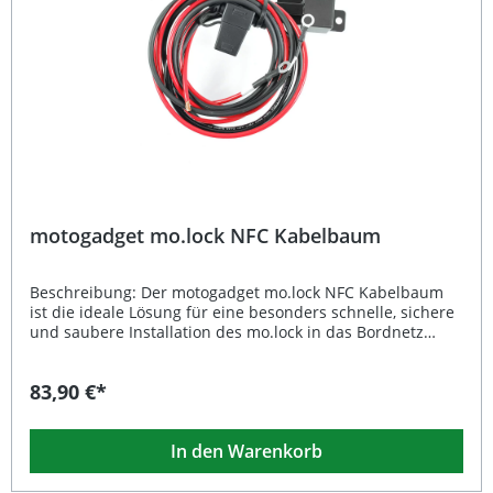
Lieferumfang: 1x motogadget mo.lock NFC Anschlusskabel
(2 m, 3-adrig)
motogadget mo.lock NFC Kabelbaum
Beschreibung: Der motogadget mo.lock NFC Kabelbaum
ist die ideale Lösung für eine besonders schnelle, sichere
und saubere Installation des mo.lock in das Bordnetz
Ihres Fahrzeugs. Die Komplettlösung ermöglicht es Ihnen,
das mo.lock System ohne Löten oder Crimpen in Betrieb
83,90 €*
zu nehmen – alle Leitungen sind bereits vorkonfektioniert
und exakt aufeinander abgestimmt. Das integrierte Relais
wird einfach in den vorgesehenen Sockel gesteckt, die drei
In den Warenkorb
Anschlusskabel mit dem mo.lock verbunden und die
beiden Batterieanschlüsse an die Pole angeschraubt –
fertig! Die Hauptsicherung mit 40A sorgt für zentrale und