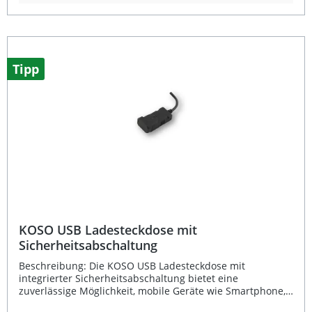
privaten Umfeld. Schnelle Datenübertragung dank USB
3.0-Standard Qualitätskabel mit USB Typ-A und MicroUSB-
Stecker Optimale Länge von 1,2 m für flexible Nutzung Teil
des innovativen GDS-Ecosystems von RAM Mounts
Robuste Verarbeitung für langlebigen Einsatz
Lieferumfang: 1 × RAM Mounts GDS USB-Kabel - USB /
Tipp
MicroUSB (3.0), 1,2 m
KOSO USB Ladesteckdose mit
Sicherheitsabschaltung
Beschreibung: Die KOSO USB Ladesteckdose mit
integrierter Sicherheitsabschaltung bietet eine
zuverlässige Möglichkeit, mobile Geräte wie Smartphone,
Tablet oder Navigationssystem während der Fahrt mit