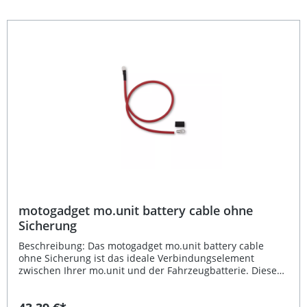
zuverlässige Absicherung des Bordnetzes und schützt so
die Elektrik Ihres Fahrzeugs optimal. Einfacher, schneller
Einbau ohne zusätzliche Verkabelungsarbeiten
Vorkonfektionierte Leitungen mit passgenauen
Steckverbindungen Integrierte 40A Hauptsicherung für
höchste Sicherheit Professionelle Qualität von motogadget
– robust und langlebig Ideal für den direkten Anschluss
des mo.lock NFC Systems Lieferumfang: Kabel von Relais
über Sicherung zu +12V und Masse (60 cm) Kabel von
Relais zu mo.lock NFC (150 cm) Kabel von Relais zum
Bordnetz (150 cm) Integrierter Relais-Sockel Integrierte
40A Fahrzeughauptsicherung Vorkonfektionierter
Batterieanschluss (M6 Ringösen)
motogadget mo.unit battery cable ohne
Sicherung
Beschreibung: Das motogadget mo.unit battery cable
ohne Sicherung ist das ideale Verbindungselement
zwischen Ihrer mo.unit und der Fahrzeugbatterie. Dieses
robuste Anschlusskabel aus hochwertigem Kupfer
überzeugt durch optimale Leitfähigkeit und eine