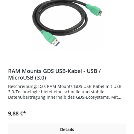
Hitze Leichte Montage durch passgenaue Form
Langlebiges Kunststoff-Material Lieferung im praktischen
Paar Lieferumfang: 2x SHIN YO Ersatzclips passend für
Suzuki GSX/R Zündspulen
RAM Mounts GDS USB-Kabel - USB /
MicroUSB (3.0)
Beschreibung: Das RAM Mounts GDS USB-Kabel mit USB
3.0-Technologie bietet eine schnelle und stabile
Datenübertragung innerhalb des GDS-Ecosystems. Mit
einer Länge von 1,2 Metern sorgt dieses Kabel für
optimale Bewegungsfreiheit und flexible
9,88 €*
Anschlussmöglichkeiten. Es ist mit einem USB Typ-A-
Stecker sowie einem MicroUSB-Stecker ausgestattet und
überzeugt durch seine robuste Verarbeitung – perfekt
geeignet für den täglichen Einsatz im professionellen oder
Details