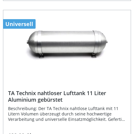
Integration in bestehende Luftfahrwerkssysteme und
sorgen für eine präzise Druckluftverteilung. Durch die
eintragungsfreie Nutzung entfällt zusätzlicher Aufwand
bei der Abnahme, wodurch der Lufttank sofort
einsatzbereit ist. Mit seinen kompakten Abmessungen von
Universell
850 x 170 x 170 mm (bzw. 190 mm mit Halter) lässt sich
der Tank flexibel montieren. Nahtlose Ausführung für
hohe Druckbeständigkeit und Stabilität 19 Liter
Fassungsvermögen aus gebürstetem Aluminium
Eintragungsfrei – keine zusätzliche Abnahme erforderlich
Universell einsetzbar für verschiedene Luftfahrwerk-
Systeme Einfache Montage durch praxisgerechte
Anschlussgewinde Lieferumfang: 1x TA Technix nahtloser
Lufttank 19 Liter, Alu gebürstet Inklusive Halterung
TA Technix nahtloser Lufttank 11 Liter
Aluminium gebürstet
Beschreibung: Der TA Technix nahtlose Lufttank mit 11
Litern Volumen überzeugt durch seine hochwertige
Verarbeitung und universelle Einsatzmöglichkeit. Gefertigt
aus gebürstetem Aluminium bietet der Tank nicht nur ein
geringes Gewicht, sondern auch eine besonders