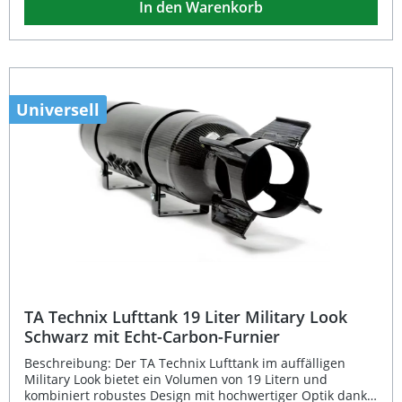
In den Warenkorb
Auslegung ist der Lufttank für verschiedenste
Anwendungen im Bereich Fahrzeugtuning geeignet. Der
Lufttank ist eintragungsfrei und aus widerstandsfähigen
Materialien gefertigt. Durch die präzise gefertigten
Anschlüsse wird eine sichere und dauerhafte Verbindung
innerhalb des Luftfahrwerksystems gewährleistet.
Hochwertiger 11,5 L Lufttank im Military Look Echt Carbon-
Universell
Furnier für exklusive Optik Eintragungsfrei – keine
zusätzliche Abnahme erforderlich Mehrere
Anschlussmöglichkeiten (3× G1/4", 2× G3/8") Universell
einsetzbar für verschiedene Luftfahrwerksysteme
Lieferumfang: TA Technix Lufttank 11,5 L schwarz mit
Carbon-Furnier
TA Technix Lufttank 19 Liter Military Look
Schwarz mit Echt-Carbon-Furnier
Beschreibung: Der TA Technix Lufttank im auffälligen
Military Look bietet ein Volumen von 19 Litern und
kombiniert robustes Design mit hochwertiger Optik dank