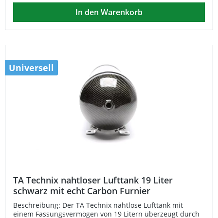
lange Lebensdauer gewährleistet. Durch die Kombination
In den Warenkorb
aus auffälliger Optik und robuster Technik ist dieser Tank
die perfekte Wahl für alle, die optische und technische
Qualität miteinander verbinden möchten. Nahtloser
Lufttank mit 19 Liter Fassungsvermögen Hochwertige
Oberfläche in Rot mit Echt-Carbon-Furnier Eintragungsfrei
– keine zusätzliche Abnahme erforderlich Universell
einsetzbar für verschiedene Luftfahrwerk-Systeme Stabile
Universell
Konstruktion mit präzisen Anschlüssen Lieferumfang: 1x
TA Technix nahtloser Lufttank 19 Liter (Rot, Echt-Carbon-
Furnier)
TA Technix nahtloser Lufttank 19 Liter
schwarz mit echt Carbon Furnier
Beschreibung: Der TA Technix nahtlose Lufttank mit
einem Fassungsvermögen von 19 Litern überzeugt durch