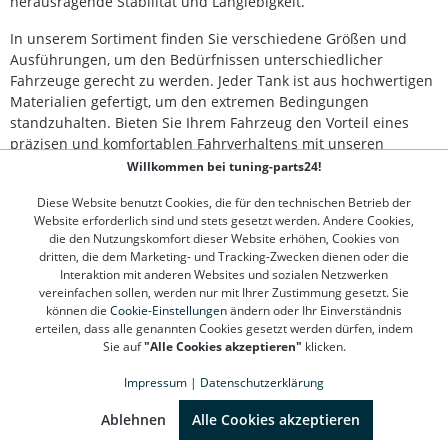
herausragende Stabilität und Langlebigkeit.
In unserem Sortiment finden Sie verschiedene Größen und
Ausführungen, um den Bedürfnissen unterschiedlicher
Fahrzeuge gerecht zu werden. Jeder Tank ist aus hochwertigen
Materialien gefertigt, um den extremen Bedingungen
standzuhalten. Bieten Sie Ihrem Fahrzeug den Vorteil eines
präzisen und komfortablen Fahrverhaltens mit unseren
Lufttanks.
Willkommen bei tuning-parts24!
Ob bei der Optimierung der Fahrhöhe oder der Verbesserung
Diese Website benutzt Cookies, die für den technischen Betrieb der
Website erforderlich sind und stets gesetzt werden. Andere Cookies,
der Fahrzeugdynamik – ein passender Lufttank ist
die den Nutzungskomfort dieser Website erhöhen, Cookies von
entscheidend. Schauen Sie sich unsere Kollektion an und
dritten, die dem Marketing- und Tracking-Zwecken dienen oder die
finden Sie die perfekte Lösung für Ihr Fahrzeug!
Interaktion mit anderen Websites und sozialen Netzwerken
vereinfachen sollen, werden nur mit Ihrer Zustimmung gesetzt. Sie
können die
Cookie-Einstellungen
ändern oder Ihr Einverständnis
erteilen, dass alle genannten Cookies gesetzt werden dürfen, indem
Kontakt
Sie auf
"Alle Cookies akzeptieren"
klicken.
Kundenservice
Impressum
|
Datenschutzerklärung
SEHR GUT
(4.78 / 5)
aus
1310
Bewertungen bei: google.de, shopvote.de ⓘ
Ablehnen
Alle Cookies akzeptieren
Informationen
Informationen zur Echtheit der Bewertungen