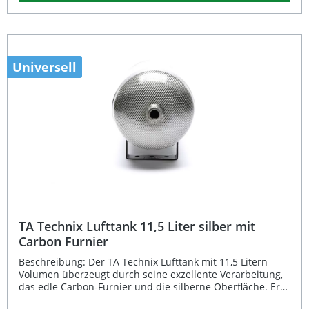
Anschlüssen – 3 x G1/4" und 2 x G3/8" – bietet der Tank
maximale Flexibilität beim Anschluss an verschiedene
Systeme. Sämtliche Anschlüsse sind standardisiert
ausgelegt, um eine einfache Integration in vorhandene
Setups zu ermöglichen. Der Tank ist eintragungsfrei und
gewährleistet dank seiner robusten Bauweise eine lange
Universell
Lebensdauer bei konstantem Druckeinsatz. 19 Liter
Lufttank aus Aluminium mit echtem Carbon-Furnier
Universell einsetzbar für Luftfahrwerke und Airride-
Systeme Eintragungsfrei – keine zusätzliche Abnahme
erforderlich Mehrere Anschlussmöglichkeiten (3 x G1/4", 2
x G3/8") Moderner Look in Silber mit Carbon-Beschichtung
Lieferumfang: 1x TA Technix Lufttank 19 Liter silber mit
echt Carbon Furnier
TA Technix Lufttank 11,5 Liter silber mit
Carbon Furnier
Beschreibung: Der TA Technix Lufttank mit 11,5 Litern
Volumen überzeugt durch seine exzellente Verarbeitung,
das edle Carbon-Furnier und die silberne Oberfläche. Er
wurde speziell für den Einsatz in Luftfahrwerken