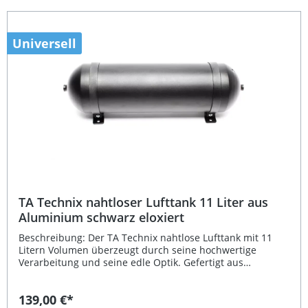
Volumen – optimal für leistungsstarke
Luftfahrwerksysteme Schwarze Eloxierung für edle Optik
und zusätzlichen Oberflächenschutz Vier Anschlüsse (2 x
G1/4", 2 x G3/8") für flexible Installation Eintragungsfrei –
Universell
keine zusätzliche Abnahme erforderlich Lieferumfang: 1x
TA Technix nahtloser Lufttank 19 Liter, Aluminium,
schwarz eloxiert
TA Technix nahtloser Lufttank 11 Liter aus
Aluminium schwarz eloxiert
Beschreibung: Der TA Technix nahtlose Lufttank mit 11
Litern Volumen überzeugt durch seine hochwertige
Verarbeitung und seine edle Optik. Gefertigt aus
gebürstetem Aluminium und schwarz eloxiert, bietet der
Tank nicht nur Stabilität und Korrosionsschutz, sondern
139,00 €*
auch ein modernes Design für jeden Luftfahrwerk-Umbau.