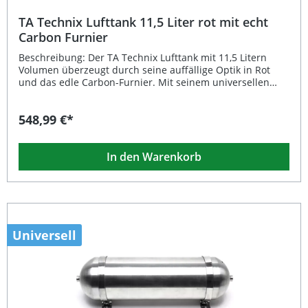
TA Technix Lufttank 11,5 Liter rot mit echt
Carbon Furnier
Beschreibung: Der TA Technix Lufttank mit 11,5 Litern
Volumen überzeugt durch seine auffällige Optik in Rot
und das edle Carbon-Furnier. Mit seinem universellen
Einsatzbereich eignet sich dieser Tank ideal zur
Erweiterung oder Individualisierung von Luftfahrwerk-
548,99 €*
Systemen. Die hochwertige Verarbeitung sorgt für eine
zuverlässige Druckstabilität und eine langlebige
Performance im täglichen Einsatz. Durch die Kombination
In den Warenkorb
aus Leistung und Design ist dieser Lufttank nicht nur
funktional, sondern auch ein Blickfang in jedem Fahrzeug.
Universell einsetzbarer 11,5-Liter-Lufttank für
Luftfahrwerke Elegantes Design mit roter Lackierung und
Echt-Carbon-Furnier Mehrere Anschlüsse für flexible
Installationsmöglichkeiten Eintragungsfrei und qualitativ
hochwertig verarbeitet Ideal zur Systemerweiterung oder
Universell
als optisches Highlight Lieferumfang: 1x TA Technix
Lufttank 11,5 Liter