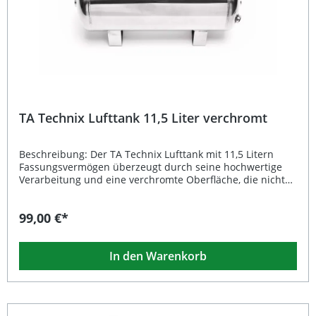
Lufttank verchromt, 19 Liter
TA Technix Lufttank 11,5 Liter verchromt
Beschreibung: Der TA Technix Lufttank mit 11,5 Litern
Fassungsvermögen überzeugt durch seine hochwertige
Verarbeitung und eine verchromte Oberfläche, die nicht
nur optisch ansprechend, sondern auch langlebig und
korrosionsbeständig ist. Dieser Lufttank wurde für den
99,00 €*
universellen Einsatz im Bereich Luftfahrwerke entwickelt
und eignet sich ideal für Systeme, die einen kompakten,
robusten und zuverlässigen Luftspeicher benötigen.Mit
In den Warenkorb
den Anschlussmöglichkeiten von 3 x G1/4" und 2 x G3/8"
bietet der Tank flexible Installationsoptionen für
verschiedene Druckluftsysteme. Die stabile Bauweise
ermöglicht einen sicheren Betrieb und eine lange
Lebensdauer – perfekt für anspruchsvolle Tuning- und