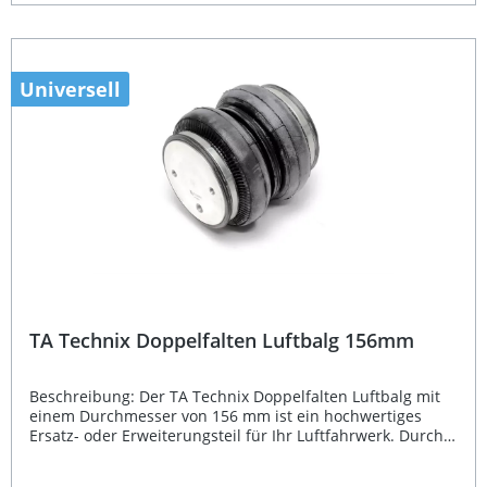
Zubehörteile: 6 x M6 Verschraubungen pro Seite sowie 2 x
LF8000 Abdichtungen. Der Luftbalg zählt als Einzelteil
nicht zum Geltungsbereich der StVZO, ist jedoch in
Verbindung mit einem kompletten Luftfahrwerk inklusive
Teilegutachten (§19.3) zulässig. Universell einsetzbarer
Universell
Luftbalg für Luftfahrwerke Hohe Verarbeitungsqualität
und Dichtheit G1/8" Innengewinde für einfache Montage
Ideal für individuelle Tuning-Projekte Zulässig im Set mit
Teilegutachten nach §19.3 Lieferumfang: 1x TA Technix
Luftbalg 166mm schmal
TA Technix Doppelfalten Luftbalg 156mm
Beschreibung: Der TA Technix Doppelfalten Luftbalg mit
einem Durchmesser von 156 mm ist ein hochwertiges
Ersatz- oder Erweiterungsteil für Ihr Luftfahrwerk. Durch
seine stabile Doppelfaltenkonstruktion bietet er eine
gleichmäßige Druckverteilung und sorgt für langlebige