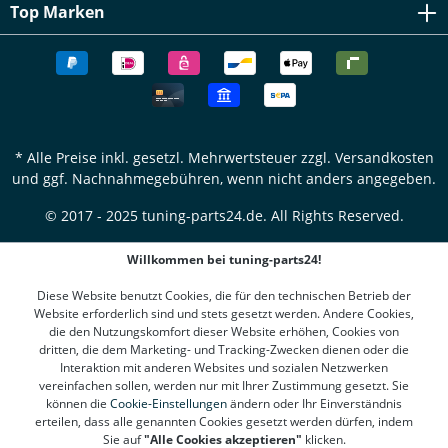
Top Marken
* Alle Preise inkl. gesetzl. Mehrwertsteuer zzgl.
Versandkosten
und ggf. Nachnahmegebühren, wenn nicht anders angegeben.
© 2017 - 2025 tuning-parts24.de. All Rights Reserved.
Willkommen bei tuning-parts24!
Diese Website benutzt Cookies, die für den technischen Betrieb der
Website erforderlich sind und stets gesetzt werden. Andere Cookies,
die den Nutzungskomfort dieser Website erhöhen, Cookies von
dritten, die dem Marketing- und Tracking-Zwecken dienen oder die
Interaktion mit anderen Websites und sozialen Netzwerken
vereinfachen sollen, werden nur mit Ihrer Zustimmung gesetzt. Sie
können die
Cookie-Einstellungen
ändern oder Ihr Einverständnis
erteilen, dass alle genannten Cookies gesetzt werden dürfen, indem
Sie auf
"Alle Cookies akzeptieren"
klicken.