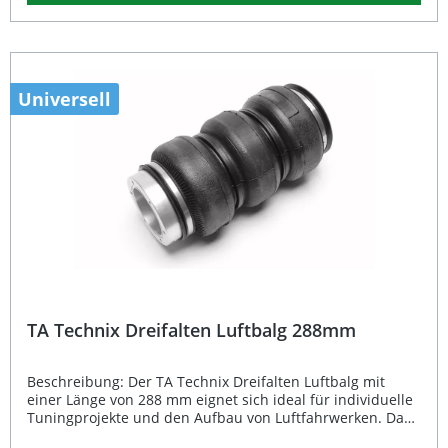
wird die Kombination mit folgenden Komponenten für
den optimalen Einbau und Betrieb: • 6 x M6
Verschraubung pro Seite• 2 x LF8000 Abdichtung• G1/8"
Innengewinde-Luftanschluss Hinweis:
Einzelteile/Ersatzteile sind nicht im Geltungsbereich der
StVZO zulässig. Verwendung nur im Set als komplettes
Universell
Luftfahrwerk mit Teilegutachten (§19.3). Universell
einsetzbarer Luftbalg für individuelle
Luftfahrwerksanwendungen Hochwertige Verarbeitung für
lange Lebensdauer Kompatibel mit G1/8" Luftanschluss
Perfekte Ergänzung für TA Technix Luftfahrwerke Ideal für
Tuning- und Airride-Umrüstungen Lieferumfang: 1x TA
Technix Luftbalg 166mm
TA Technix Dreifalten Luftbalg 288mm
Beschreibung: Der TA Technix Dreifalten Luftbalg mit
einer Länge von 288 mm eignet sich ideal für individuelle
Tuningprojekte und den Aufbau von Luftfahrwerken. Dank
seiner robusten Qualität sorgt der Luftbalg für eine