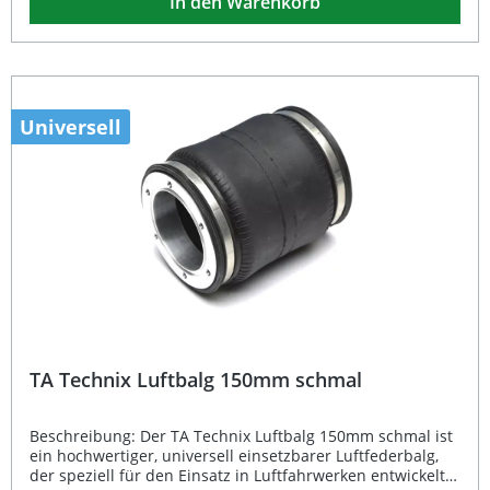
In den Warenkorb
seiner robusten Konstruktion hält der Luftbalg auch
hohen Belastungen stand. Die maximalen Abmaße unter
Druck betragen 228 x 146mm, im entlasteten Zustand
ohne Druck 66 x 153mm. Beachten Sie, dass dieses
Einzelteil nicht im Geltungsbereich der StVZO zulässig ist,
sondern nur in Verbindung mit einem vollständigen
Luftfahrwerk-Set inklusive Teilegutachten gemäß §19.3.
Universell
Doppelfalten-Ausführung für optimale Druckverteilung
Kompakte Bauweise (190mm kurz) für flexible
Einbaumöglichkeiten Universell einsetzbar im
Luftfahrwerksbereich Hohe Belastbarkeit und langlebige
Qualität Ideal als Ersatz- oder Umbaukomponente für
Tuningfahrwerke Lieferumfang: 1 x TA Technix
Doppelfalten Luftbalg 190mm kurz (ohne Luftanschluss)
TA Technix Luftbalg 150mm schmal
Beschreibung: Der TA Technix Luftbalg 150mm schmal ist
ein hochwertiger, universell einsetzbarer Luftfederbalg,
der speziell für den Einsatz in Luftfahrwerken entwickelt