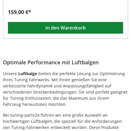
wurde. Er überzeugt durch eine robuste Bauweise und
langlebige Dichtungsmaterialien, die für eine
159,00 €*
gleichbleibend hohe Performance sorgen. Die
Kennzeichnung "LF2007-1" auf dem Balg ermöglicht eine
einfache Identifikation und Zuordnung. Dieser Luftbalg ist
In den Warenkorb
ideal als Ersatz- oder Ergänzungsteil innerhalb kompletter
Luftfahrwerk-Systeme geeignet. Bitte beachten Sie, dass
Einzelteile wie dieser Luftbalg nicht im Geltungsbereich
der StVZO zulässig sind, jedoch im Set – als vollständiges
Luftfahrwerk inklusive Teilegutachten nach §19.3 –
verwendet werden dürfen. Für die optimale Montage
empfehlen wir die Kombination mit den folgenden
Optimale Performance mit Luftbalgen
Komponenten:6 x M6 (pro Seite) Verschraubungen2 x
LF8000 Abdichtungenohne Luftanschluss Universell
Unsere
Luftbalge
bieten die perfekte Lösung zur Optimierung
einsetzbarer Luftbalg für Luftfahrwerke Robuste Bauweise
Ihres Tuning Fahrwerks. Mit ihnen genießen Sie eine
mit Kennzeichnung „LF2007-1“ Geeignet als Ersatz für
defekte Luftfedern Teilweise verwendbar im Set mit
verbesserte Fahrdynamik und Anpassungsfähigkeit auf
Teilegutachten (§19.3) Hohe Materialqualität und
verschiedenen Streckenbedingungen. Sie sind perfekt geeignet
zuverlässige Abdichtung Lieferumfang: 1x TA Technix
für Tuning-Enthusiasten, die das Maximum aus ihrem
Luftbalg 150mm schmal (Kennzeichnung „LF2007-1“)
Fahrzeug herausholen möchten.
Bei tuning-parts24 führen wir eine große Auswahl an
hochwertigen Luftbalgen, die speziell für die Anforderungen
von Tuning-Fahrwerken entwickelt wurden. Diese Produkte