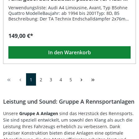
B5
Verwendungsliste: Audi A4 Limousine, Avant, Typ B5ohne
Quattro ModelleBaujahr: ab 1994 bis 2001Typ: 8D, B5
Beschreibung: Der TA Technix Endschalldämpfer 2x76mm
rund/gebördelt aus hochwertigem Edelstahl überzeugt
durch sportliches Design und präzise Passgenauigkeit.
149,00 €*
Dieser Endschalldämpfer wurde speziell für die
Modellreihe entwickelt und sorgt für einen kernigen,
tiefen Sound sowie eine verbesserte Abgasführung. Durch
In den Warenkorb
das polierte Edelstahl-Finish wird nicht nur die
Langlebigkeit erhöht, sondern auch ein optisches
Highlight an der Fahrzeugheckpartie gesetzt.Das Bauteil
ist Teil der Edelstahlanlage EVOA4A-xx und bietet eine
ideale Basis für Fahrer, die Wert auf Qualität, sportliches
1
2
3
4
5
Design und Performance legen. Einzelteile sind nicht im
Geltungsbereich der StVZO zulässig, können jedoch als
Komplettanlage mit EG-Genehmigung eingesetzt werden.
Sportlicher Edelstahl-Endschalldämpfer mit 2x76mm
Leistung und Sound: Gruppe A Rennsportanlagen
rund/gebördelten Endrohren Optimierte Abgasführung
und sportlicher Sound Langlebiges, korrosionsbeständiges
Unsere
Gruppe A Anlagen
sind das Herzstück des Rennsports.
Edelstahlmaterial Exakte Passform für den ausgewiesenen
Fahrzeugtyp Teil der TA Technix Edelstahlanlage EVOA4A-
Sie sind speziell entwickelt, um sowohl den Klang als auch die
xx Lieferumfang: 1x TA Technix Endschalldämpfer
Leistung Ihres Fahrzeugs erheblich zu verbessern. Dank
2x76mm rund/gebördelt aus Edelstahl
präziser Konstruktion bieten diese Anlagen eine optimale