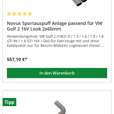
Haltbarkeit Gruppe A Anlage mit 63,5 mm
Rohrdurchmesser Einfache Montage durch Nutzung der
Original-Aufhängungspunkte Lieferumfang: Novus
Edelstahl Sportauspuff Komplettanlage ab Katalysator
Durchschnittliche Bewertung von 5 von 5 Sternen
Endrohr 1x60 mm schräg-gewinkelt, scharfkantig Adapter
Novus Sportauspuff Anlage passend für VW
auf 45 mm Anschluss Montagematerial nach Bedarf
Golf 2 16V Look 2x60mm
Verwendungsliste: VW Golf 2 (19E)1.0 / 1.3 / 1.6 / 1.8 / 1.8
GTI 8V / 1.8 GTI 16V / G60-für Fahrzeuge mit und ohne
Katalysator-nur für Benzin-Motoren zugelassen-Diesel-
Motoren sind nicht in der EG Genehmigung aufgeführt-
nicht passend bei Syncro Modellen Beschreibung: Die
557,10 €*
Novus Edelstahl Sportauspuff Anlage Gruppe A bietet eine
hochwertige Lösung für sportlich ambitionierte Fahrer.
Mit einem Rohrdurchmesser von 60 mm sorgt das free-
In den Warenkorb
flow System nach dem Absorptionsprinzip für einen
satten, sportlich-sonoren Sound und verbessert den
Abgasdurchsatz. Die Anlage ist komplett aus Edelstahl
gefertigt und überzeugt dadurch mit hoher Langlebigkeit
und Korrosionsbeständigkeit.Dank der vorhandenen EG-
Genehmigung ist diese Sportauspuffanlage
eintragungsfrei und mit einem E-Prüfzeichen versehen.
Tipp
Die Montage ist besonders einfach, da die vorhandenen
originalen Aufhängungspunkte des Fahrzeugs genutzt