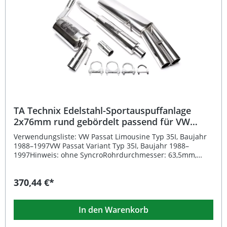
legalen Straßenbetrieb. Die Anlage ist fahrzeugspezifisch
für alle Opel Astra G-CC Modelle (Typ T98) außer 1.4l und
OPC-Varianten konzipiert. Somit genießen Sie die perfekte
Kombination aus Qualität, Performance und Stil.
Sportliche Edelstahlanlage mit elegantem DTM-
Endrohrdesign Optimierter Abgasfluss für verbesserten
Klang und Leistung Mit EG-Genehmigung e1-0311002 –
keine Eintragung nötig Hochwertige Verarbeitung aus
rostfreiem Edelstahl Perfekte Passform für Opel Astra G-
CC T98 (ohne 1.4l + OPC) Lieferumfang: 1x TA Technix
Edelstahlanlage 2x76mm DTM Montagematerial (falls
erforderlich) EG-Genehmigung e1-0311002
TA Technix Edelstahl-Sportauspuffanlage
2x76mm rund gebördelt passend für VW
Passat 35I
Verwendungsliste: VW Passat Limousine Typ 35I, Baujahr
1988–1997VW Passat Variant Typ 35I, Baujahr 1988–
1997Hinweis: ohne SyncroRohrdurchmesser: 63,5mm,
Anlage ab Kat.Motoren: 1.6i / 1.8i / 1.8GT / 1.8i-16V / 2.0i /
2.0i-16VLeistung (kW): 53 / 55 / 66 / 79 / 82 / 85 / 100 / 102
370,44 €*
Beschreibung: Die TA Technix Edelstahl-
Sportauspuffanlage mit 2x76mm rund gebördelten
Endrohren bietet Ihnen eine hervorragende Kombination
In den Warenkorb
aus sportlichem Klang, hochwertiger Verarbeitung und
präziser Passgenauigkeit. Durch den Einsatz von