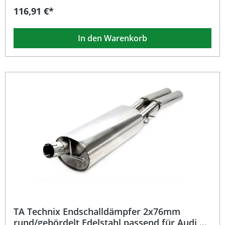
Geltungsbereich der StVZO zulässig. Jedoch im Set, als
116,91 €*
komplette Auspuffanlage inklusive EG-Genehmigung
verwendbar. Beschreibung: Der TA Technix
Mittelschalldämpfer aus hochwertigem Edelstahl bietet
In den Warenkorb
eine langlebige und korrosionsbeständige Lösung für Ihre
Abgasanlage. Dieses fahrzeugspezifische Bauteil wurde
präzise entwickelt, um eine optimale Passform und
maximale Haltbarkeit zu gewährleisten. Er dient als
Bestandteil einer Gruppe-A-Edelstahlanlage und sorgt für
verbesserten Abgasdurchfluss sowie sportlichen Sound.
Ideal für alle, die Wert auf Qualität, Performance und
ansprechende Optik legen. Der Edelstahl-
Mittelschalldämpfer überzeugt zudem mit seiner
widerstandsfähigen Konstruktion, die perfekt auf den
Einsatzbereich im Tuning und Rennsport abgestimmt ist.
Hergestellt aus hochwertigem Edelstahl für maximale
Lebensdauer Optimierte Abgasführung für verbesserte
Performance Sportlicher Klang mit präziser Passform
Fahrzeugspezifische Konstruktion für VW Golf III Modelle
Ideal als Bestandteil einer Gruppe-A-Auspuffanlage
Lieferumfang: 1x TA Technix Mittelschalldämpfer
Edelstahl aus EVOG3A-xx
TA Technix Endschalldämpfer 2x76mm
rund/gebördelt Edelstahl passend für Audi A4