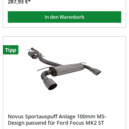
287,93 €*
rund und gebördelt). Diese Anlage wurde speziell für den
VW Golf II Typ 19E entwickelt und bietet durch ihre
optimierte Strömungsführung ein sportliches Klangbild
In den Warenkorb
bei gleichbleibender Alltagstauglichkeit. Dank der EG-
Genehmigung e1‑0310525 ist sie eintragungsfrei und
somit perfekt für alle, die Leistung und Design
kombinieren wollen. Durch das widerstandsfähige
Edelstahlmaterial überzeugt die Anlage mit einer langen
Lebensdauer und hoher Korrosionsbeständigkeit – ideal
für den Einsatz im täglichen Straßenverkehr ebenso wie
Tipp
für sportlich ambitionierte Fahrer. Die präzise Passform
sorgt für eine einfache Montage sowie eine exakte
Anpassung an das Fahrzeug. Fahrzeugspezifische
Edelstahlanlage mit EG-Genehmigung e1‑0310525
Sportliches Design mit Doppelendrohr 2x76 mm, rund und
gebördelt Langlebige Konstruktion aus hochwertigem
Edelstahl Eintragungsfrei durch gültige EG-Genehmigung
Perfekte Passgenauigkeit für einfache Montage
Lieferumfang: 1× TA Technix Edelstahlanlage komplett
Montagematerial (falls erforderlich) EG-Genehmigung
e1‑0310525
Novus Sportauspuff Anlage 100mm MS-
Design passend für Ford Focus MK2 ST