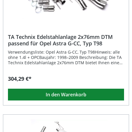
und bietet eine optimale Passgenauigkeit bei einfacher
Montage. Das einflutige Eingangsrohr garantiert einen
satten, harmonischen Sound, der sowohl im Alltag als
auch auf längeren Touren überzeugt.Diese
Sportauspuffanlage ist ideal für Tuning-Enthusiasten, die
Wert auf Qualität, Leistung und Stil legen. Sie profitieren
von bester Materialqualität und präziser Fertigung, die
TA Technix Edelstahlanlage 2x76mm DTM
sich in Performance und Langlebigkeit auszahlt.
passend für Opel Astra G-CC, Typ T98
Hochwertige Edelstahlkonstruktion für lange Lebensdauer
Sportliche 2x76mm Endrohre mit scharfem Schnitt Mit EG-
Verwendungsliste: Opel Astra G-CC, Typ T98Hinweis: alle
Genehmigung e1-0311376 – keine Eintragung erforderlich
ohne 1.4l + OPCBaujahr: 1998–2009 Beschreibung: Die TA
Perfekte Passgenauigkeit für BMW 3er E46 Modelle
Technix Edelstahlanlage 2x76mm DTM bietet Ihnen eine
Verbesserter Sound und sportliche Optik Lieferumfang: TA
hochwertige Sportauspufflösung, die speziell für den
Technix Edelstahlanlage 2x76mm Montagematerial (falls
Einsatz im Opel Astra G-CC, Typ T98, entwickelt wurde.
304,29 €*
erforderlich) EG-Genehmigungsdokumentation e1-
Dank der präzisen Passform und der robusten
0311376
Edelstahlkonstruktion überzeugt diese Abgasanlage durch
Langlebigkeit, sportlichen Sound und verbesserte
In den Warenkorb
Abgasführung. Das Endrohr-Design im markanten DTM-
Stil mit 2x76mm Durchmesser sorgt für eine sportlich-
aggressive Optik am Heck Ihres Fahrzeugs. Die
hochgezogene, runde und scharfe Form unterstreicht den
Rennsportcharakter und wertet das Fahrzeug optisch
deutlich auf. Durch die mitgelieferte EG-Genehmigung e1-
0311002 ist keine zusätzliche Eintragung erforderlich – ein
echter Vorteil für den unkomplizierten Einbau und den