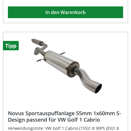
Anlage ist eine hochwertige Edelstahl Gruppe A
Komplettanlage ab Katalysator, speziell entwickelt für eine
In den Warenkorb
leistungsstarke Abgasführung und sportlichen Klang.
Dank EG-Genehmigung ist der Auspuff eintragungsfrei
und kann ohne zusätzliche Abnahme verwendet
werden.Mit einem Rohrdurchmesser von 63,5 mm und
dem modernen Free‑Flow‑System im Absorptionsprinzip
sorgt diese Abgasanlage für optimalen Abgasdurchfluss
und einen tiefen, sonoren Sound. Die Endrohr‑Variante
Tipp
1x60 mm S‑Design zeichnet sich durch eine markant
scharfkantige Optik aus, die perfekt zur sportlichen
Linienführung des Fahrzeugs passt.Die
Sportauspuffanlage ist komplett aus langlebigem
Edelstahl gefertigt und nutzt die originalen
Aufhängungspunkte für eine einfache und passgenaue
Montage. Durch die präzise Verarbeitung gewährleistet
sie dauerhafte Performance und eine hochwertige Optik.
EG-Genehmigung – eintragungsfrei ohne zusätzliche
Abnahme Sportlich-sonorer Klang durch Free‑Flow
Absorptionssystem Komplett aus rostfreiem Edelstahl
gefertigt Einfache Montage durch originale
Aufnahmepunkte 1x60 mm S-Design Endrohr für
Novus Sportauspuffanlage 55mm 1x60mm S-
sportliche Optik Lieferumfang: Novus Edelstahl Gruppe A
Design passend für VW Golf 1 Cabrio
Komplettanlage ab Katalysator Adapter auf 45 mm
Anschluss Montagematerial EG-Genehmigung / E-
Verwendungsliste: VW Golf 1 Cabrio (155)1.8 90PS (EX)1.8