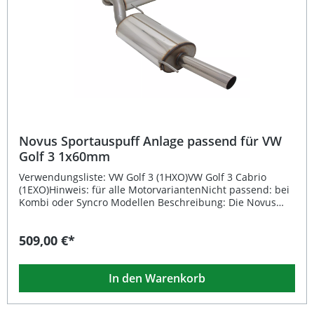
besonders einfache Installation gewährleistet ist. Die
gesamte Anlage besteht aus hochwertigem Edelstahl, was
für eine lange Lebensdauer und Korrosionsbeständigkeit
sorgt. Gruppe A Edelstahl-Abgasanlage ab Katalysator
Eintragungsfrei dank EG-Betriebserlaubnis und E-
Prüfzeichen Sportlicher Sound mit freiem Abgasfluss
Einfache Montage an Originalaufnahmen Inklusive
benötigter Adapter und Reduzierstücke Lieferumfang:
Novus Sportauspuff Gruppe A Edelstahl-Komplettanlage
1x60mm S-Design Endrohr Montagematerial
Adapter/Reduzierstücke (falls erforderlich)
Novus Sportauspuff Anlage passend für VW
Golf 3 1x60mm
Verwendungsliste: VW Golf 3 (1HXO)VW Golf 3 Cabrio
(1EXO)Hinweis: für alle MotorvariantenNicht passend: bei
Kombi oder Syncro Modellen Beschreibung: Die Novus
Edelstahl Gruppe A Sportauspuff Anlage passend für VW
Golf 3 überzeugt durch höchste Verarbeitungsqualität
509,00 €*
und sportlichen Klang. Hergestellt aus langlebigem
Edelstahl, bietet diese Komplettanlage ab Katalysator
einen Durchmesser von 63,5 mm und setzt auf das
In den Warenkorb
bewährte Free-Flow-Absorptionsprinzip für maximale
Performance. Dank EG-Betriebserlaubnis und E-
Prüfzeichen ist der Auspuff vollständig eintragungsfrei