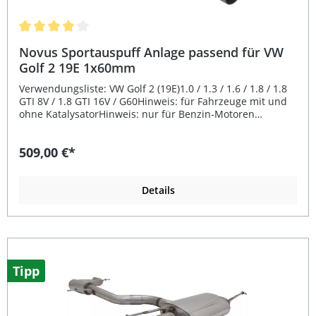
Durchschnittliche Bewertung von 4 von 5 Sternen
Novus Sportauspuff Anlage passend für VW
Golf 2 19E 1x60mm
Verwendungsliste: VW Golf 2 (19E)1.0 / 1.3 / 1.6 / 1.8 / 1.8
GTI 8V / 1.8 GTI 16V / G60Hinweis: für Fahrzeuge mit und
ohne KatalysatorHinweis: nur für Benzin-Motoren
zugelassenHinweis: Diesel-Motoren sind nicht in der EG
Genehmigung aufgeführtHinweis: nicht passend bei
509,00 €*
Syncro Modellen Beschreibung: Die Novus Edelstahl
Sportauspuffanlage Gruppe A ab Katalysator bietet
höchste Qualität und Performance für sportlich
ambitionierte Fahrer. Dank vollständiger
Details
Edelstahlkonstruktion überzeugt die Anlage durch
Langlebigkeit und Korrosionsbeständigkeit. Der
Rohrdurchmesser von 60mm im Free-Flow-System
(Absorptionsprinzip) sorgt für einen verbesserten
Abgasdurchsatz und unterstützt eine optimale
Leistungsentfaltung. Gleichzeitig bietet der Auspuff einen
Tipp
sportlich-sonoren Klang, der das Fahrerlebnis
unterstreicht, ohne übermäßig laut zu sein. Die
Sportauspuffanlage verfügt über eine gültige EG-