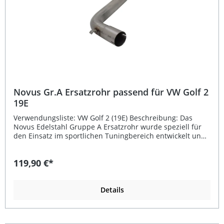
werden können. Die Variante im 16V-Look mit zwei 60 mm
abgeschrägten Endrohren sorgt für eine sportliche Optik,
die perfekt zum Charakter des VW Golf 2 passt.Diese
Novus Gruppe A Komplettanlage liefert ein dynamisches
Fahrerlebnis, mehr Klangvolumen und steigert die
sportliche Ausstrahlung Ihres Fahrzeugs. Eintragungsfrei
durch EG-Betriebserlaubnis (E-Prüfzeichen vorhanden)
Sportlich-sonorer Sound dank Absorptionsprinzip
Komplett aus rostfreiem Edelstahl gefertigt Einfache
Montage an originalen Aufhängungspunkten Attraktive
Endrohrvariante im 16V-Look (2x60 mm, abgeschrägt)
Novus Gr.A Ersatzrohr passend für VW Golf 2
Lieferumfang: Novus Edelstahl Sportauspuff Gruppe A
19E
Komplettanlage ab Katalysator Endschalldämpfer und
Verbindungsrohre Montagematerial inklusive
Verwendungsliste: VW Golf 2 (19E) Beschreibung: Das
Adapter/Reduzierstücke (falls erforderlich) EG-
Novus Edelstahl Gruppe A Ersatzrohr wurde speziell für
Genehmigung (E-Prüfzeichen)
den Einsatz im sportlichen Tuningbereich entwickelt und
überzeugt durch seine hochwertige Verarbeitung sowie
den markant sonoren Klang. Mit einem Rohrdurchmesser
119,90 €*
von 60 mm ist es optimal auf die Novus Gruppe A Anlage
abgestimmt und sorgt für eine verbesserte Abgasführung
und Performance. Gefertigt aus langlebigem Edelstahl,
bietet das Ersatzrohr eine hohe Widerstandsfähigkeit
Details
gegen Korrosion und thermische Belastung. Ideal
geeignet für alle, die ihrem Fahrzeug eine sportlichere
Optik und einen kraftvollen Sound verleihen möchten.