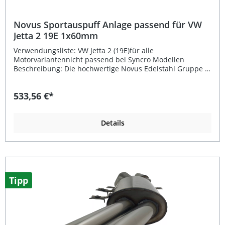
Katalysator 2x Endrohre 100mm MS-Design links und
rechts Adapter/Reduzierstücke (falls erforderlich)
Montagematerial EG-Genehmigung (E-Prüfzeichen)
Novus Sportauspuff Anlage passend für VW
Jetta 2 19E 1x60mm
Verwendungsliste: VW Jetta 2 (19E)für alle
Motorvariantennicht passend bei Syncro Modellen
Beschreibung: Die hochwertige Novus Edelstahl Gruppe A
Sportauspuff Anlage bietet Ihnen eine perfekte
Kombination aus sportlichem Sound, elegantem Design
533,56 €*
und langlebiger Qualität. Diese Komplettanlage ab
Katalysator ist passend für VW Jetta 2 (19E) und verfügt
über ein schräges, scharfkantiges Endrohr mit 1x60 mm
Durchmesser. Dank der EG-Genehmigung ist die Anlage
Details
eintragungsfrei und sofort einsatzbereit. Mit einem
Rohrdurchmesser von 60 mm sorgt das Free-Flow-System
im Absorptionsprinzip für einen kraftvollen, sonoren
Klang und eine verbesserte Abgasführung. Die Montage
gestaltet sich besonders einfach, da vorhandene
Aufhängungspunkte genutzt werden können. Zudem sind
Tipp
eventuell notwendige Adapter oder Reduzierstücke
bereits im Lieferumfang enthalten. Damit erhalten Sie
eine langlebige, aus Edelstahl gefertigte Anlage, die
sowohl optisch als auch technisch überzeugt.
Eintragungsfrei dank EG-Betriebserlaubnis und E-