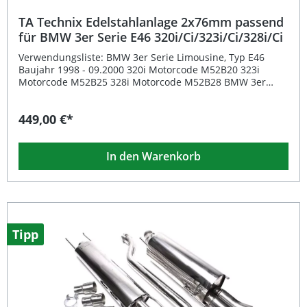
TA Technix Edelstahlanlage 2x76mm passend
für BMW 3er Serie E46 320i/Ci/323i/Ci/328i/Ci
Verwendungsliste: BMW 3er Serie Limousine, Typ E46
Baujahr 1998 - 09.2000 320i Motorcode M52B20 323i
Motorcode M52B25 328i Motorcode M52B28 BMW 3er
Serie Coupe, Typ E46 320Ci Motorcode M52B20 323Ci
Motorcode M52B25 328Ci Motorcode M52B28 Baujahr
449,00 €*
02.1999 - 08.2001 BMW 3er Serie Cabriolet, Typ E46 323Ci
Motorcode M52B25 Baujahr 2000 - 09.2000 BMW 3er Serie
Touring, Typ E46 320i Motorcode M52B20 328i Motorcode
In den Warenkorb
M52B28 Baujahr 1999 - 09.2000Hinweis: 1-flutiges
Eingangsrohr in den Endschalldämpfer Beschreibung: Die
TA Technix Edelstahlanlage 2x76mm passend für BMW
3er Serie E46 überzeugt durch eine Kombination aus
hochwertiger Verarbeitung, sportlichem Design und
idealem Klang. Dank der EG-Genehmigung e1-0311376 ist
keine zusätzliche Eintragung erforderlich. Die Anlage aus
Tipp
rostfreiem Edelstahl sorgt für eine lange Lebensdauer
und eine ansprechende Optik im Heckbereich Ihres
Fahrzeugs.Die doppelte Endrohrausführung (2x76mm
rund, scharf geschnitten) verleiht Ihrem Fahrzeug einen
besonders sportlichen Look. Diese Edelstahlanlage wurde
speziell für die angegebenen BMW 3er Modelle entwickelt