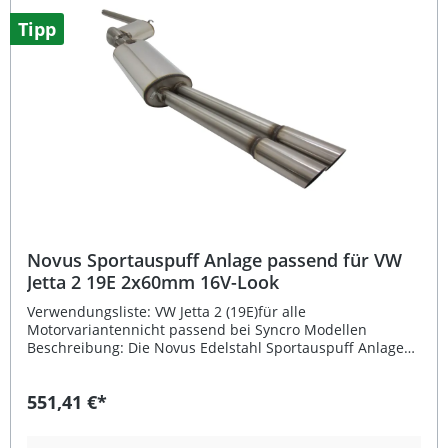
auch für Edition 30 und Pirelli Varianten. Mit den
abgeschrägten 2x76mm Endrohren im SR-Design erhält
Tipp
Ihr Fahrzeug einen sportlichen Look und einen kraftvollen
Klang. Die Montage gestaltet sich einfach, da die
originalen Aufhängungspunkte des Fahrzeugs genutzt
werden. Mit EG-Genehmigung und E-Prüfzeichen – keine
Eintragung erforderlich Sportlicher, sonorer Klang durch
Free-Flow Absorptionssystem Komplett aus hochwertigem
Edelstahl gefertigt Saubere Passform und einfache
Montage an originalen Haltepunkten Endrohr-Design
2x76mm SR – abgeschrägt, gebördelt und eingerollt
Lieferumfang: 1x Novus 70mm Edelstahl Gruppe A
Abgasanlage ab Kat 2x76mm SR-Design Endrohrsatz
Montagematerial Adapter/Reduzierstücke (falls
erforderlich) EG-Genehmigung / E-Prüfzeichen
Novus Sportauspuff Anlage passend für VW
Jetta 2 19E 2x60mm 16V-Look
Verwendungsliste: VW Jetta 2 (19E)für alle
Motorvariantennicht passend bei Syncro Modellen
Beschreibung: Die Novus Edelstahl Sportauspuff Anlage
passend für VW Jetta 2 (19E) 2x60mm 16V-Look sorgt für
sportlichen Klang und hochwertige Optik. Diese Gruppe A
551,41 €*
Komplettanlage wird ab dem Katalysator verbaut und
bietet durch ihr Free-Flow System auf Absorptionsbasis
einen verbesserten Abgasdurchfluss für ein optimiertes