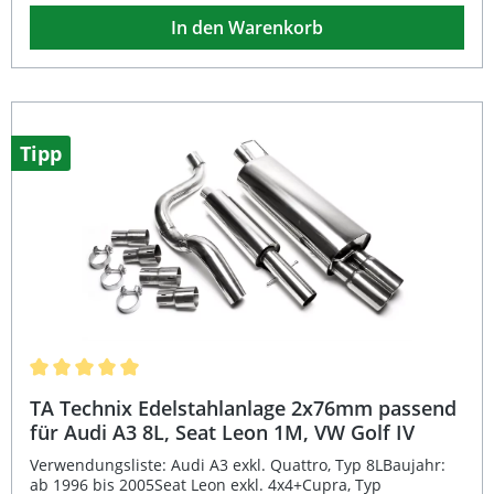
gleichmäßig durchströmten Aufbau im Free-Flow-System
In den Warenkorb
nach dem Absorptionsprinzip und sorgt so für eine
verbesserte Gasströmung sowie ein sportlich-sonores
Klangbild. Dank der EG-Genehmigung ist die Anlage
eintragungsfrei und kann problemlos im Straßenverkehr
betrieben werden. Der Rohrdurchmesser beträgt 60mm,
die Endrohre sind im abgeschrägten SR-Design mit
eingerolltem Rand gefertigt – ein sportlicher Blickfang in
Tipp
Edelstahlqualität. Die Komponenten werden an den
originalen Aufhängungspunkten montiert, wodurch eine
passgenaue und einfache Installation gewährleistet ist.
Optional erforderliche Adapter oder Reduzierstücke sind
im Lieferumfang enthalten. Eintragungsfrei durch EG-
Betriebserlaubnis und E-Prüfzeichen Sportlich-sonorer
Sound dank Free-Flow-System Komplett aus hochwertigem
Edelstahl gefertigt Einfache Montage an originalen
Haltepunkten Endrohr-Variante im attraktiven 2x76mm
SR-Design Lieferumfang: NOVUS Edelstahl Sportauspuff
Anlage ab Katalysator Endschalldämpfer mit 2x76mm SR-
Design Endrohren Eventuell benötigte Adapter und
Durchschnittliche Bewertung von 5 von 5 Sternen
Reduzierstücke Montagematerial nach Bedarf
TA Technix Edelstahlanlage 2x76mm passend
für Audi A3 8L, Seat Leon 1M, VW Golf IV
Verwendungsliste: Audi A3 exkl. Quattro, Typ 8LBaujahr:
ab 1996 bis 2005Seat Leon exkl. 4x4+Cupra, Typ