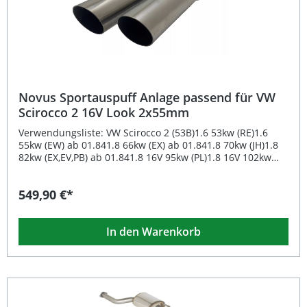
Prüfzeichen Sportlich-sonorer Sound für ein intensives
Fahrerlebnis Edelstahl Gruppe A Anlage mit 60 mm
Rohrdurchmesser Free-Flow-System im
Absorptionsprinzip für optimale Leistung Einfache
Montage durch Nutzung der Original-Aufhängungspunkte
Lieferumfang: Novus Edelstahl Gruppe A Sportauspuff
Anlage ab Katalysator Endrohrvariante 1x60 mm schräg,
scharfkantig Adapter/Reduzierstücke (falls erforderlich)
Novus Sportauspuff Anlage passend für VW
Montageanleitung
Scirocco 2 16V Look 2x55mm
Verwendungsliste: VW Scirocco 2 (53B)1.6 53kw (RE)1.6
55kw (EW) ab 01.841.8 66kw (EX) ab 01.841.8 70kw (JH)1.8
82kw (EX,EV,PB) ab 01.841.8 16V 95kw (PL)1.8 16V 102kw
(KR)Für Fahrzeuge ohne Katalysator ist ein passendes
Verbindungsstück im Lieferumfang enthalten.
549,90 €*
Beschreibung: Die Novus Edelstahl Sportauspuff Anlage
passend für VW Scirocco 2 bietet höchste
Verarbeitungsqualität und sportliche Performance im 16V
In den Warenkorb
Look. Dank der EG-Genehmigung ist die Anlage
eintragungsfrei und überzeugt durch einen sportlich-
sonoren Klang, der das Fahrerlebnis deutlich intensiver
macht. Die Gruppe A Anlage beginnt ab dem Katalysator
und hat einen Rohrdurchmesser von 60 mm. Das Free-
Flow-System nach Absorptionsprinzip sorgt für einen
verbesserten Abgasdurchfluss und optimierte