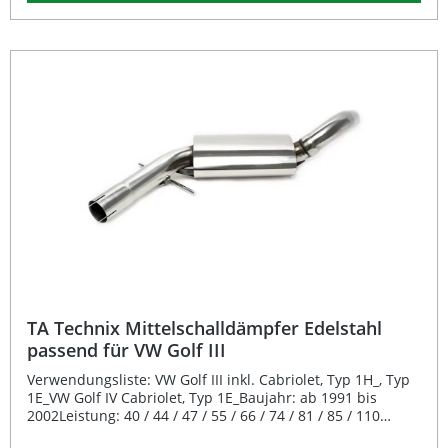
sowie optimale Passgenauigkeit. Dank der EG-
Genehmigung und E-Prüfzeichen ist die Anlage
eintragungsfrei und sofort einsatzbereit.Das 2x55 mm
Endrohr im original Look sorgt für eine dezente, aber
sportliche Optik. Mit einem Rohrdurchmesser von 55 mm
und dem free-flow System (Absorptionsprinzip) wird der
Abgasdurchsatz optimiert, was sich in einer verbesserten
Performance und einem kraftvollen Sound bemerkbar
macht. Die Montage gestaltet sich einfach, da alle
originalen Aufhängungspunkte genutzt werden können.
Adapter und Reduzierstücke sind im Lieferumfang
enthalten. Mit EG-Genehmigung und E-Prüfzeichen –
keine Eintragung erforderlich Komplett aus hochwertigem
Edelstahl gefertigt Sportlich-sonorer Klang durch
Absorptionsprinzip (free-flow) Original Look mit 2x55 mm
Endrohren Einfache Montage an Original-
Aufhängungspunkten Lieferumfang: Novus Edelstahl
Auspuffanlage ab Katalysator (inkl. Vorschalldämpfer und
Endschalldämpfer) Benötigte Adapter und Reduzierstücke
TA Technix Mittelschalldämpfer Edelstahl
Montagematerial EG-Genehmigung / E-Prüfzeichen
passend für VW Golf III
Verwendungsliste: VW Golf III inkl. Cabriolet, Typ 1H_, Typ
1E_VW Golf IV Cabriolet, Typ 1E_Baujahr: ab 1991 bis
2002Leistung: 40 / 44 / 47 / 55 / 66 / 74 / 81 / 85 / 110
kWHinweis: Einzelteile / Ersatzteile sind nicht im