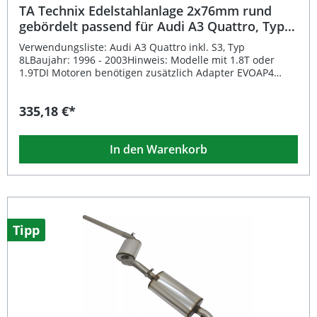
Einbauhinweise
TA Technix Edelstahlanlage 2x76mm rund
gebördelt passend für Audi A3 Quattro, Typ
8L
Verwendungsliste: Audi A3 Quattro inkl. S3, Typ
8LBaujahr: 1996 - 2003Hinweis: Modelle mit 1.8T oder
1.9TDI Motoren benötigen zusätzlich Adapter EVOAP4
(nicht im Lieferumfang enthalten).Rohrdurchmesser:
70mmLeistung: 96 / 110 / 132 / 154 / 165 kWmit EG-
335,18 €*
Genehmigung e24-032498 Beschreibung: Die TA Technix
Edelstahlanlage ist eine hochwertige Sportauspuffanlage
aus robustem Edelstahl, die Ihrem Fahrzeug nicht nur
In den Warenkorb
einen sportlichen Look, sondern auch einen kraftvollen
Sound verleiht. Mit ihrem doppelten, rund gebördelten
2x76 mm Endrohr sorgt sie für einen markanten Auftritt
und bietet gleichzeitig eine langlebige und
korrosionsbeständige Konstruktion.Dank der EG-
Genehmigung e24-032498 ist keine zusätzliche Eintragung
erforderlich. Die Anlage wurde fahrzeugspezifisch für den
Tipp
Audi A3 Quattro Typ 8L (Baujahr 1996–2003) entwickelt
und gewährleistet eine optimale Passgenauigkeit. Sie
überzeugt durch präzise Verarbeitung und perfekte
Abstimmung auf Motoren mit bis zu 165 kW
Leistung.Diese Anlage ist ideal für alle, die Wert auf
Sound, Qualität und Design legen. Hochwertige
Edelstahlkonstruktion für maximale Haltbarkeit