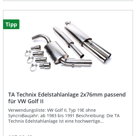
rostfreiem Edelstahl ist eine hohe Langlebigkeit und
Korrosionsbeständigkeit gewährleistet. Dank EG-
Genehmigung e24-032470 ist keine zusätzliche Abnahme
erforderlich, was den Einbau besonders unkompliziert
macht.Die Anlage ist ab Kat ausgeführt und überzeugt
Tipp
durch einen Rohrdurchmesser von 63,5mm, wodurch der
Abgasfluss optimiert und die Performance Ihres
Fahrzeugs verbessert wird. Die perfekt abgestimmte Form
sorgt für eine ansprechende Optik im Heckbereich und
unterstreicht das sportliche Erscheinungsbild Ihres
Fahrzeugs. Hochwertiger Edelstahl für maximale
Haltbarkeit Sportlicher Sound und verbesserte
Abgasführung Mit EG-Genehmigung e24-032470 – keine
Abnahme erforderlich 2x76mm rund gebördelte Endrohre
für sportliche Optik Exakt passend für VW Passat 35I
Limousine und Variant Lieferumfang: TA Technix
Edelstahl-Sportauspuffanlage ab Kat Montagematerial
(falls erforderlich) EG-Genehmigung e24-032470
TA Technix Edelstahlanlage 2x76mm passend
für VW Golf II
Verwendungsliste: VW Golf II, Typ 19E ohne
SyncroBaujahr: ab 1983 bis 1991 Beschreibung: Die TA
Technix Edelstahlanlage ist eine hochwertige
Sportauspuffanlage, gefertigt aus robustem Edelstahl und
mit einem markanten Doppel-Endrohrdesign (2x76 mm,