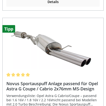
Klangbild. Das Endrohrdesign im 16V-Look mit
Details
scharfkantiger Optik unterstreicht das sportliche
Erscheinungsbild Ihres Fahrzeugs. Dank der
mitgelieferten EG-Genehmigung ist die Anlage
eintragungsfrei und kann legal im Straßenverkehr
verwendet werden. Gefertigt aus robustem Edelstahl
überzeugt die Anlage durch lange Haltbarkeit und
Tipp
einfache Montage, da alle originalen Aufhängungspunkte
genutzt werden. Eintragungsfrei dank EG-Genehmigung
und E-Prüfzeichen Sportlich-sonorer Sound durch Free-
Flow Absorptionsprinzip Komplettanlage ab Katalysator
mit 60mm Rohrdurchmesser Hochwertige
Edelstahlkonstruktion für lange Lebensdauer Einfache
Montage an originalen Aufhängungspunkten
Lieferumfang: Novus Edelstahl Gruppe A
Sportauspuffanlage ab Katalysator Endrohrvariante
2x60mm 16V-Look (scharfkantig) Alle erforderlichen
Adapter und Reduzierstücke Montagematerial EG-
Genehmigung / E-Prüfzeichen
Durchschnittliche Bewertung von 5 von 5 Sternen
Novus Sportauspuff Anlage passend für Opel
Astra G Coupe / Cabrio 2x76mm MS-Design
Verwendungsliste: Opel Astra G Cabrio/Coupe – passend
bei 1.6 16V / 1.8 16V / 2.2 16Vnicht passend bei Modellen
mit 2.0 Turbo Beschreibung: Die Novus Sportauspuff