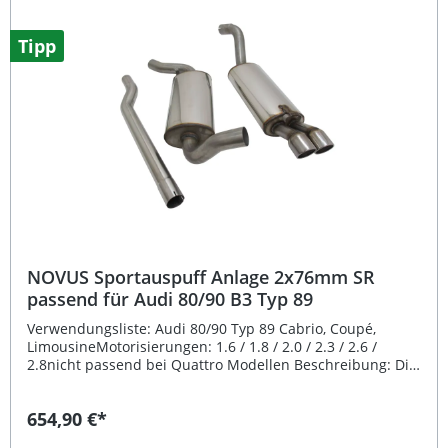
Bitte beachten Sie, dass dieses Produkt nicht im Bereich
der StVZO zugelassen ist und ausschließlich für den
Rennsport oder den Einsatz außerhalb öffentlicher
Tipp
Straßen bestimmt ist. Passgenaues Edelstahl Ersatzrohr
für Gruppe A Auspuffanlagen Sportlich-sonorer Sound für
ein intensives Fahrgefühl 60 mm Rohrdurchmesser –
passend zur Novus Gruppe A Anlage Hochwertige
Verarbeitung aus rostfreiem Edelstahl Nur für den
Rennsport-Einsatz – nicht StVZO-zugelassen Lieferumfang:
1x Novus Edelstahl Gruppe A Ersatzrohr
NOVUS Sportauspuff Anlage 2x76mm SR
passend für Audi 80/90 B3 Typ 89
Verwendungsliste: Audi 80/90 Typ 89 Cabrio, Coupé,
LimousineMotorisierungen: 1.6 / 1.8 / 2.0 / 2.3 / 2.6 /
2.8nicht passend bei Quattro Modellen Beschreibung: Die
NOVUS Edelstahl Sportauspuff Anlage 2x76mm SR ist die
ideale Wahl für alle, die bei ihrem Fahrzeug Wert auf eine
654,90 €*
sportliche Optik, Qualität und satten Sound legen. Diese
Komplettanlage ab Katalysator überzeugt durch einen