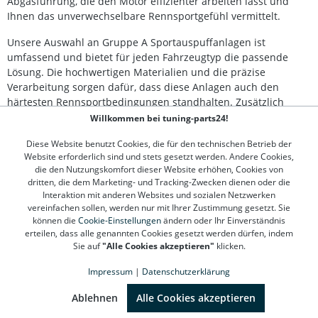
Abgasführung, die den Motor effizienter arbeiten lässt und
Ihnen das unverwechselbare Rennsportgefühl vermittelt.
Unsere Auswahl an Gruppe A Sportauspuffanlagen ist
umfassend und bietet für jeden Fahrzeugtyp die passende
Lösung. Die hochwertigen Materialien und die präzise
Verarbeitung sorgen dafür, dass diese Anlagen auch den
härtesten Rennsportbedingungen standhalten. Zusätzlich
bieten wir eine Vielzahl von
Optionen und Zubehör
an, um Ihre
Willkommen bei tuning-parts24!
Auspuffanlage auf Ihre persönlichen Bedürfnisse
Diese Website benutzt Cookies, die für den technischen Betrieb der
zuzuschneiden.
Website erforderlich sind und stets gesetzt werden. Andere Cookies,
die den Nutzungskomfort dieser Website erhöhen, Cookies von
Entdecken Sie die perfekte Kombination aus Performance und
dritten, die dem Marketing- und Tracking-Zwecken dienen oder die
Style mit unseren Gruppe A Sportauspuffanlagen. Jeder Kauf
Interaktion mit anderen Websites und sozialen Netzwerken
bietet Ihnen die Möglichkeit, Ihr Fahrzeug nicht nur schneller,
vereinfachen sollen, werden nur mit Ihrer Zustimmung gesetzt. Sie
sondern auch klanglich eindrucksvoller zu machen. Profitieren
können die
Cookie-Einstellungen
ändern oder Ihr Einverständnis
Sie von unserem schnellen Versand und unserem
erteilen, dass alle genannten Cookies gesetzt werden dürfen, indem
Sie auf
"Alle Cookies akzeptieren"
klicken.
herausragenden Kundenservice. Holen Sie sich Ihre Gruppe A
Anlage und dominieren Sie die Rennstrecke!
Impressum
|
Datenschutzerklärung
SEHR GUT
(4.78 / 5)
aus
1311
Bewertungen bei: google.de, shopvote.de ⓘ
Ablehnen
Alle Cookies akzeptieren
Informationen zur Echtheit der Bewertungen
Kontakt