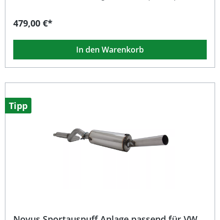
Anlage passend für Opel Astra G Coupe und Cabrio bietet
Ihnen einen sportlich-markanten Klang und überzeugt
479,00 €*
durch ihre hochwertige Verarbeitung aus Edelstahl. Es
handelt sich um eine Gruppe A Komplettanlage ab
Katalysator mit einem Rohrdurchmesser von 63,5 mm.
In den Warenkorb
Durch das free-flow Absorptionsprinzip wird ein optimaler
Abgasdurchfluss erzielt, was sowohl die Leistung als auch
den Klang positiv beeinflusst. Dank der EG-Genehmigung
und des E-Prüfzeichens ist die Anlage eintragungsfrei. Die
Montage gestaltet sich besonders einfach, da die
originalen Aufhängungspunkte des Fahrzeugs verwendet
werden. Das 2x76 mm MS-Design mit abgeschrägten und
Tipp
scharfkantigen Endrohren sorgt für eine sportliche Optik,
die perfekt zu den Linien des Astra G passt. Eventuell
benötigte Adapter oder Reduzierstücke sind im
Lieferumfang enthalten. Eintragungsfrei dank EG-
Betriebserlaubnis mit E-Prüfzeichen Sportlich-sonorer
Sound durch Absorptionsprinzip 63,5 mm Gruppe A
Anlage ab Katalysator Komplett aus hochwertigem
Edelstahl gefertigt Einfache Montage mit serienmäßigen
Aufhängungspunkten Lieferumfang: Novus Edelstahl
Sportauspuff Anlage ab Katalysator Endrohre 2x76 mm
MS-Design (abgeschrägt, scharfkantig) Adapter /
Reduzierstücke (falls erforderlich) Montagematerial
Novus Sportauspuff Anlage passend für VW