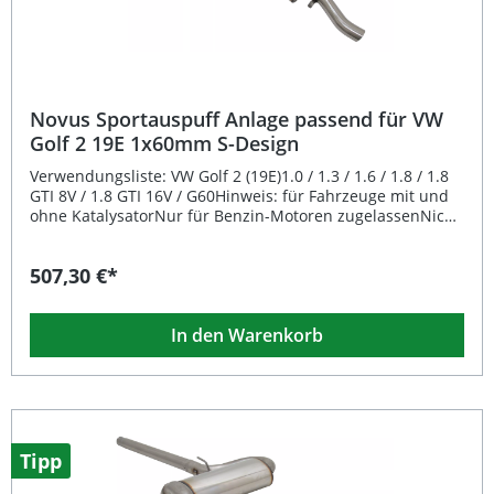
Sportliches 2x76 mm Endrohr mit gebördeltem Finish Mit
EG-Genehmigung e24-032498 – keine Eintragung nötig
Fahrzeugspezifische Passform für Audi A3 Quattro 8L
Verbessertes Klangbild und sportlicher Look
Lieferumfang: TA Technix Edelstahl-Sportauspuffanlage
Anbaumaterial (falls erforderlich) Montagehinweise
Novus Sportauspuff Anlage passend für VW
Golf 2 19E 1x60mm S-Design
Verwendungsliste: VW Golf 2 (19E)1.0 / 1.3 / 1.6 / 1.8 / 1.8
GTI 8V / 1.8 GTI 16V / G60Hinweis: für Fahrzeuge mit und
ohne KatalysatorNur für Benzin-Motoren zugelassenNicht
für Diesel-Modelle, da nicht in der EG-Genehmigung
aufgeführtNicht passend bei Syncro-Modellen
507,30 €*
Beschreibung: Die Novus Sportauspuff Anlage passend
für VW Golf 2 19E überzeugt durch hochwertige
Edelstahlqualität und sportlich-sonoren Klang. Diese
In den Warenkorb
Gruppe A Komplettanlage ab Katalysator verfügt über
einen Rohrdurchmesser von 60mm und ein markantes
1x60mm S-Design Endrohr mit abgeschrägter,
scharfkantiger Optik. Dank der EG-Genehmigung ist die
Anlage eintragungsfrei und kann problemlos im
Straßenverkehr verwendet werden. Das free-flow
Absorptionsprinzip sorgt für optimierten Abgasfluss und
Tipp
eine Leistungssteigerung. Die Auspuffanlage wird an den
originalen Aufhängungspunkten montiert, wodurch eine