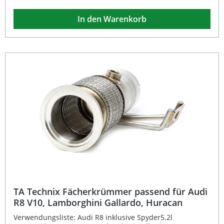
Motors. Durch die gleichmäßige Rohrführung werden
Abgasgegendruck und thermische Belastung reduziert,
In den Warenkorb
was zu einer effizienteren Verbrennung und einer
leichten Mehrleistung führt. Gleichzeitig verleiht der
Fächerkrümmer Ihrem Fahrzeug einen sportlich-
aggressiven Klang. Gefertigt aus hochwertigem Material,
überzeugt er durch Langlebigkeit und präzise Passform –
ideal für Tuning-Enthusiasten, die Performance und
Qualität kombinieren möchten. Optimierter Abgasfluss für
mehr Leistung und Drehmoment Sportlicher Sound durch
verbesserte Krümmergeometrie Hochwertige
Verarbeitung und passgenaue Montage Geeignet für
Motoren mit N52N und N53 Langlebiges Design für
maximale Haltbarkeit Lieferumfang: 1x TA Technix
Fächerkrümmer passend für BMW 3er Serie E90-E93, X1
E84
TA Technix Fächerkrümmer passend für Audi
R8 V10, Lamborghini Gallardo, Huracan
Verwendungsliste: Audi R8 inklusive Spyder5.2l