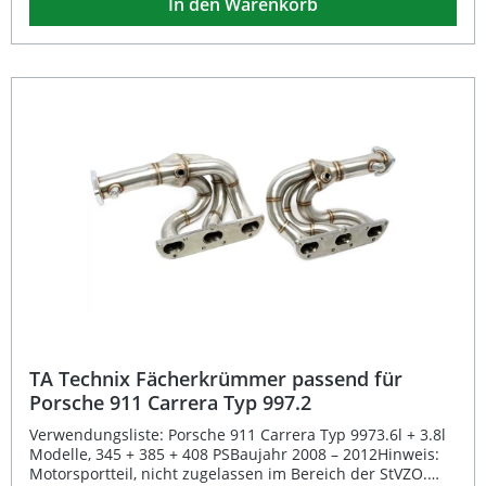
In den Warenkorb
sorgt für eine optimale Abgasführung und verbessert die
Leistung Ihres Motors. Dank der präzisen Verarbeitung
und des fahrzeugspezifischen Designs ist er perfekt
passend für VW Golf II und III 8V sowie weitere 8V-Modelle
der Volkswagen-Baureihen. Der Krümmer wird mit
Teilegutachten nach §19.3 ausgeliefert und ist ideal für
sportlich orientierte Fahrer, die Wert auf Performance und
Langlebigkeit legen. Edelstahl-Ausführung für maximale
Haltbarkeit Optimierte Abgasströmung für verbesserte
Motorleistung Mit Teilegutachten nach §19.3 Präzise
Passform, fahrzeugspezifische Konstruktion Inklusive
Brennring-Adapter und Führungsrohr (ohne Syncro)
Lieferumfang: 1x TA Technix Edelstahl-Fächerkrümmer 1x
Anschlußflansch mit 80mm Bohrlochabstand Brennring-
Adapter Führungsrohr Teilegutachten nach §19.3
TA Technix Fächerkrümmer passend für
Porsche 911 Carrera Typ 997.2
Verwendungsliste: Porsche 911 Carrera Typ 9973.6l + 3.8l
Modelle, 345 + 385 + 408 PSBaujahr 2008 – 2012Hinweis:
Motorsportteil, nicht zugelassen im Bereich der StVZO.