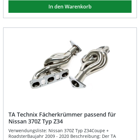
hochwertigem Edelstahl bietet eine deutliche
In den Warenkorb
Verbesserung der Abgasführung und sorgt damit für
mehr Leistung sowie einen sportlicheren Klang Ihres
Fahrzeugs. Entwickelt wurde der Krümmer speziell für
den Einsatz im Motorsport und ist exakt passend für
Porsche Boxster und Cayman des Typs 981.Dank der
präzisen Verarbeitung und der optimierten
Rohrgeometrie wird der Abgasgegendruck reduziert, was
zu einer verbesserten Motorleistung und gesteigertem
Drehmoment führt. Zusammen mit der robusten
Edelstahlkonstruktion überzeugt der Fächerkrümmer
durch Langlebigkeit und hohe Temperaturbeständigkeit –
ideal für anspruchsvolle Tuning-Projekte. Passgenau für
Porsche Cayman und Boxster Typ 981 (2012–2016)
Edelstahl-Ausführung für maximale Haltbarkeit
Optimierte Abgasführung für mehr Leistung und Effizienz
Sportlicher Sound für echtes Motorsport-Feeling
Entwickelt für den Rennstreckeneinsatz Lieferumfang: 1x
TA Technix Fächerkrümmer aus Edelstahl
TA Technix Fächerkrümmer passend für
Nissan 370Z Typ Z34
Verwendungsliste: Nissan 370Z Typ Z34Coupe +
RoadsterBaujahr 2009 - 2020 Beschreibung: Der TA