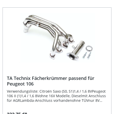
verzichten. Aus hochwertigem Edelstahl gefertigt für
maximale Haltbarkeit Optimierter Abgasfluss für
gesteigerte Motorleistung Präzise Passform –
fahrzeugspezifische Ausführung Perfekt geeignet für
sportliches Tuning Langlebig, robust und wartungsarm
Lieferumfang: 1x TA Technix Fächerkrümmer Edelstahl
TA Technix Fächerkrümmer passend für
Peugeot 106
Verwendungsliste: Citroën Saxo (S0, S1)1,4 / 1,6 8VPeugeot
106 II (1)1,4 / 1,6 8Vohne 16V Modelle, Dieselmit Anschluss
für AGRLambda-Anschluss vorhandenohne TÜVnur 8V
Beschreibung: Der TA Technix Fächerkrümmer überzeugt
durch seine hochwertige Edelstahlkonstruktion und