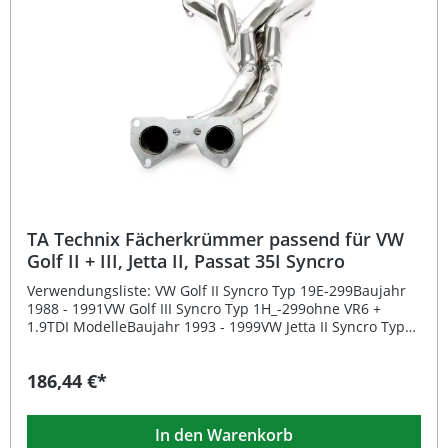
wird mit einem Teilegutachten gemäß §19.3 ausgeliefert.
Hochwertiger Edelstahl – korrosionsbeständig und
hitzefest Mehr Leistung durch optimierte Abgasströmung
Sportlicher Sound mit gesteigertem
Drehmomentverhalten Inklusive Teilegutachten nach
§19.3 Exakte Passform – einfache Montage Lieferumfang:
1x TA Technix Fächerkrümmer aus Edelstahl
Teilegutachten nach §19.3
TA Technix Fächerkrümmer passend für VW
Golf II + III, Jetta II, Passat 35I Syncro
Verwendungsliste: VW Golf II Syncro Typ 19E-299Baujahr
1988 - 1991VW Golf III Syncro Typ 1H_-299ohne VR6 +
1.9TDI ModelleBaujahr 1993 - 1999VW Jetta II Syncro Typ
19E-299Baujahr 1987 - 1991VW Passat 35I Syncroohne VR6
ModelleBaujahr 1988 - 1996 Beschreibung: Der TA Technix
186,44 €*
Fächerkrümmer aus hochwertigem Edelstahl wurde
speziell entwickelt, um die Abgasströmung Ihres
Fahrzeugs zu optimieren und so die Motorleistung sowie
In den Warenkorb
das Ansprechverhalten zu verbessern. Durch das präzise