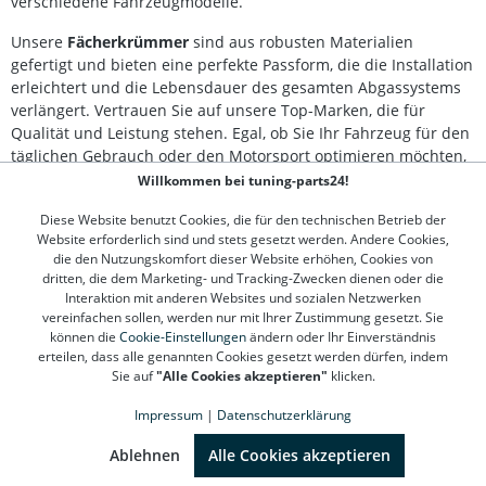
verschiedene Fahrzeugmodelle.
Motorsportteil – nicht zugelassen im Bereich der StVZO
Lieferumfang: 1x TA Technix Fächerkrümmer aus
Unsere
Fächerkrümmer
sind aus robusten Materialien
Edelstahl
gefertigt und bieten eine perfekte Passform, die die Installation
erleichtert und die Lebensdauer des gesamten Abgassystems
verlängert. Vertrauen Sie auf unsere Top-Marken, die für
Qualität und Leistung stehen. Egal, ob Sie Ihr Fahrzeug für den
täglichen Gebrauch oder den Motorsport optimieren möchten,
unsere Auswahl wird Ihren Anforderungen gerecht.
Willkommen bei tuning-parts24!
Besondere Aufmerksamkeit sollte der richtigen Wahl des
Diese Website benutzt Cookies, die für den technischen Betrieb der
Website erforderlich sind und stets gesetzt werden. Andere Cookies,
Fächerkrümmers zuteilwerden, der zu Ihrem spezifischen
die den Nutzungskomfort dieser Website erhöhen, Cookies von
Automodell und Motortyp passt. Bei Fragen helfen unsere
dritten, die dem Marketing- und Tracking-Zwecken dienen oder die
Experten gerne weiter und beraten Sie bei der Auswahl des
Interaktion mit anderen Websites und sozialen Netzwerken
passenden Produkts. Nutzen Sie die Möglichkeit, die optimale
vereinfachen sollen, werden nur mit Ihrer Zustimmung gesetzt. Sie
Leistung Ihres Fahrzeugs freizusetzen, indem Sie auf Qualität
können die
Cookie-Einstellungen
ändern oder Ihr Einverständnis
und Effizienz mit unseren Fächerkrümmern setzen. Besuchen
erteilen, dass alle genannten Cookies gesetzt werden dürfen, indem
Sie auf
"Alle Cookies akzeptieren"
klicken.
Sie unseren Onlineshop und überzeugen Sie sich selbst von
den Vorteilen.
Impressum
|
Datenschutzerklärung
SEHR GUT
(4.78 / 5)
aus
1310
Bewertungen bei: google.de, shopvote.de ⓘ
Ablehnen
Alle Cookies akzeptieren
Informationen zur Echtheit der Bewertungen
Kontakt