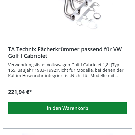
Fächerkrümmer Edelstahl Teilegutachten nach §19.3
TA Technix Fächerkrümmer passend für VW
Golf I Cabriolet
Verwendungsliste: Volkswagen Golf I Cabriolet 1,8l (Typ
155, Baujahr 1983–1992)Nicht für Modelle, bei denen der
Kat im Hosenrohr integriert ist.Nicht für Modelle mit
Motorcode 2H. Beschreibung: Der TA Technix
Fächerkrümmer bietet eine hervorragende Lösung zur
221,94 €*
Leistungsoptimierung Ihres VW Golf I Cabriolet 1.8l. Durch
den optimierten Abgasfluss sorgt der Edelstahlkrümmer
für eine verbesserte Motoratmung, gesteigerte
In den Warenkorb
Fahrdynamik und ein sportlicheres Klangbild. Das
hochwertige Edelstahlmaterial gewährleistet
Langlebigkeit, Korrosionsbeständigkeit und starke
thermische Belastbarkeit. Mit dem beiliegenden
Teilegutachten nach §19.3 ist eine problemlose