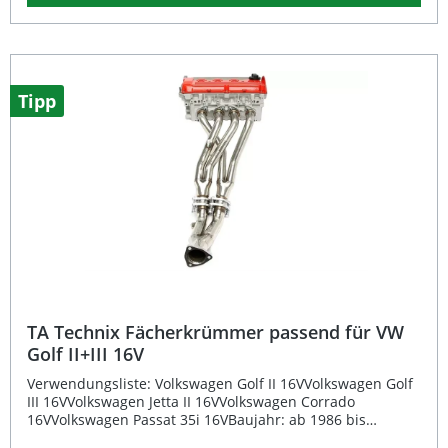
Design werden die Abgase effizienter abgeleitet, was zu
einer besseren Zylinderfüllung und einem sportlicheren
Klang führt. Dieser Edelstahl-Fächerkrümmer ist
hitzebeständig, korrosionsfrei und sorgt für eine
langfristig stabile Leistung auch unter hohen thermischen
Belastungen. Ideal für alle, die Wert auf Leistung,
Tipp
Langlebigkeit und sportliche Optik legen. Hochwertige
Edelstahlkonstruktion für maximale Haltbarkeit
Verbesserte Abgasströmung und erhöhter Wirkungsgrad
Sportlicher Klang durch optimiertes Rohrdesign
Passgenauigkeit für verschiedene VW Syncro Modelle
Korrosionsbeständig und hitzefest Lieferumfang: 1x TA
Technix Edelstahl Fächerkrümmer
TA Technix Fächerkrümmer passend für VW
Golf II+III 16V
Verwendungsliste: Volkswagen Golf II 16VVolkswagen Golf
III 16VVolkswagen Jetta II 16VVolkswagen Corrado
16VVolkswagen Passat 35i 16VBaujahr: ab 1986 bis
1997Motor: 1.8-16V + 2.0-16VTyp: Golf II Typ 19E, Golf III