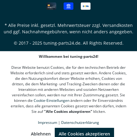
* Alle Preise inkl. gesetzl. Mehrwertsteuer zzgl.
Versandkosten
und ggf. Nachnahmegebühren, wenn nicht anders angegeben.
© 2017 - 2025 tuning-parts24.de. All Rights Reserved.
Willkommen bei tuning-parts24!
Diese Website benutzt Cookies, die für den technischen Betrieb der
Website erforderlich sind und stets gesetzt werden. Andere Cookies,
die den Nutzungskomfort dieser Website erhöhen, Cookies von
dritten, die dem Marketing- und Tracking-Zwecken dienen oder die
Interaktion mit anderen Websites und sozialen Netzwerken
vereinfachen sollen, werden nur mit Ihrer Zustimmung gesetzt. Sie
können die
Cookie-Einstellungen
ändern oder Ihr Einverständnis
erteilen, dass alle genannten Cookies gesetzt werden dürfen, indem
Sie auf
"Alle Cookies akzeptieren"
klicken.
Impressum
|
Datenschutzerklärung
SEHR GUT
(4.78 / 5)
aus
1310
Bewertungen bei: google.de, shopvote.de ⓘ
Ablehnen
Alle Cookies akzeptieren
Informationen zur Echtheit der Bewertungen