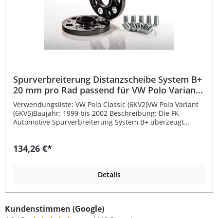
Spurverbreiterung Distanzscheibe System B+
20 mm pro Rad passend für VW Polo Variant
2
Verwendungsliste: VW Polo Classic (6KV2)VW Polo Variant
(6KV5)Baujahr: 1999 bis 2002 Beschreibung: Die FK
Automotive Spurverbreiterung System B+ überzeugt
durch präzise Fertigung und verbesserte Fahrdynamik. Sie
ist passend für VW Polo Variant 2 (Baujahr 1999–2002) und
134,26 €*
sorgt mit einer Breite von 20 mm pro Rad (40 mm pro
Achse) für eine sportlichere Optik und ein stabileres
Fahrverhalten. Die Scheiben bestehen aus hochfestem
Aluminium, das auch im Flugzeugbau verwendet wird,
Details
und sind schwarz eloxiert für optimalen Korrosionsschutz.
Dank des Systems B+ mit Zentrierung wird die
Spurverbreiterung mit Kurzkopfschrauben direkt an die
Kundenstimmen (Google)
Radnabe befestigt. Anschließend montieren Sie die Felge