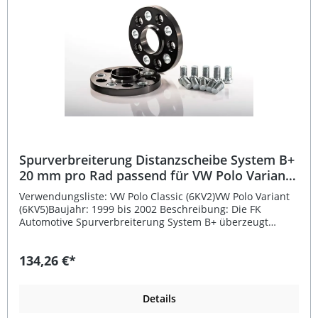
Spurverbreiterung Distanzscheibe System B+
20 mm pro Rad passend für VW Polo Variant
2
Verwendungsliste: VW Polo Classic (6KV2)VW Polo Variant
(6KV5)Baujahr: 1999 bis 2002 Beschreibung: Die FK
Automotive Spurverbreiterung System B+ überzeugt
durch präzise Fertigung und verbesserte Fahrdynamik. Sie
ist passend für VW Polo Variant 2 (Baujahr 1999–2002) und
134,26 €*
sorgt mit einer Breite von 20 mm pro Rad (40 mm pro
Achse) für eine sportlichere Optik und ein stabileres
Fahrverhalten. Die Scheiben bestehen aus hochfestem
Aluminium, das auch im Flugzeugbau verwendet wird,
Details
und sind schwarz eloxiert für optimalen Korrosionsschutz.