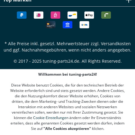
* Alle Preise inkl. gesetzl. Mehrwertsteuer zzgl.
Versandkosten
und ggf. Nachnahmegebühren, wenn nicht anders angegeben.
© 2017 - 2025 tuning-parts24.de. All Rights Reserved.
Willkommen bei tuning-parts24!
Diese Website benutzt Cookies, die für den technischen Betrieb der
Website erforderlich sind und stets gesetzt werden. Andere Cookies,
die den Nutzungskomfort dieser Website erhöhen, Cookies von
dritten, die dem Marketing- und Tracking-Zwecken dienen oder die
Interaktion mit anderen Websites und sozialen Netzwerken
vereinfachen sollen, werden nur mit Ihrer Zustimmung gesetzt. Sie
können die
Cookie-Einstellungen
ändern oder Ihr Einverständnis
erteilen, dass alle genannten Cookies gesetzt werden dürfen, indem
Sie auf
"Alle Cookies akzeptieren"
klicken.