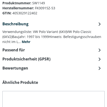
Produktnummer:
SW1149
Herstellernummer:
FK00915Z-53
GTIN:
4053029122402
Beschreibung
Verwendungsliste: VW Polo Variant (6KV)VW Polo Classic
(6KV2)Baujahr: 1997 bis 1999Hinweis: Befestigungsschrauben
nicht im L…
Mehr
Passend für
Produktsicherheit (GPSR)
Bewertungen
Produktgalerie überspringen
Ähnliche Produkte