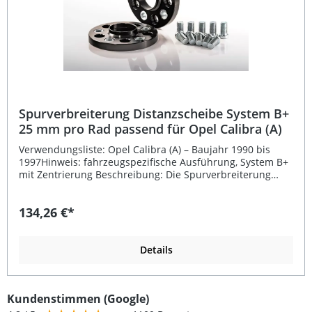
Spurverbreiterung Distanzscheibe System B+
25 mm pro Rad passend für Opel Calibra (A)
Verwendungsliste: Opel Calibra (A) – Baujahr 1990 bis
1997Hinweis: fahrzeugspezifische Ausführung, System B+
mit Zentrierung Beschreibung: Die Spurverbreiterung
System B+ mit 25 mm pro Rad ist speziell passend für den
Opel Calibra (A) entwickelt. Hergestellt aus hochfestem
134,26 €*
Aluminium gewährleistet sie maximale Stabilität und
Langlebigkeit. Die Distanzscheiben sind schwarz eloxiert,
was nicht nur für einen sportlichen Look sorgt, sondern
auch optimalen Korrosionsschutz bietet. Das System B+
Details
überzeugt mit präziser Zentrierung und integrierten
Stahlbuchsen für höchste Sicherheit und perfekten
Rundlauf – auch bei hohen Geschwindigkeiten.Die
Kundenstimmen (Google)
Spurverbreiterungen werden mit den mitgelieferten