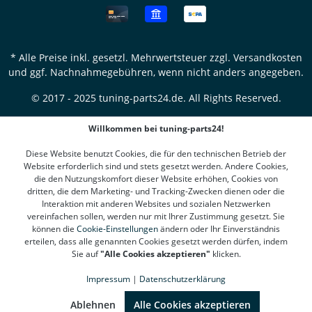
* Alle Preise inkl. gesetzl. Mehrwertsteuer zzgl.
Versandkosten
und ggf. Nachnahmegebühren, wenn nicht anders angegeben.
© 2017 - 2025 tuning-parts24.de. All Rights Reserved.
Willkommen bei tuning-parts24!
Diese Website benutzt Cookies, die für den technischen Betrieb der
Website erforderlich sind und stets gesetzt werden. Andere Cookies,
die den Nutzungskomfort dieser Website erhöhen, Cookies von
dritten, die dem Marketing- und Tracking-Zwecken dienen oder die
Interaktion mit anderen Websites und sozialen Netzwerken
vereinfachen sollen, werden nur mit Ihrer Zustimmung gesetzt. Sie
können die
Cookie-Einstellungen
ändern oder Ihr Einverständnis
erteilen, dass alle genannten Cookies gesetzt werden dürfen, indem
Sie auf
"Alle Cookies akzeptieren"
klicken.
Impressum
|
Datenschutzerklärung
SEHR GUT
(4.78 / 5)
aus
1312
Bewertungen bei: google.de, shopvote.de ⓘ
Ablehnen
Alle Cookies akzeptieren
Informationen zur Echtheit der Bewertungen