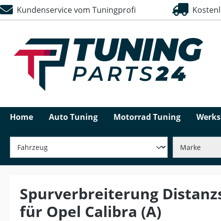
Kundenservice vom Tuningprofi
Kostenlo
springen
Zur Hauptnavigation springen
Home
Auto Tuning
Motorrad Tuning
Werks
Spurverbreiterung Distanz
für Opel Calibra (A)