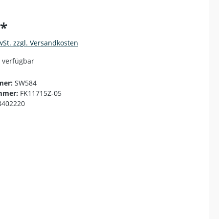
€*
wSt. zzgl. Versandkosten
 verfügbar
mer:
SW584
mmer:
FK11715Z-05
8402220