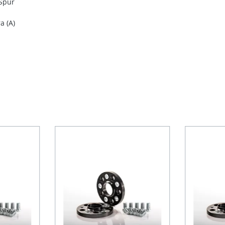
 Spur
a (A)