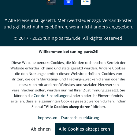
* Alle Preise inkl. gesetzl. Mehrwertsteuer zzgl.
Versandkosten
und ggf. Nachnahmegebühren, wenn nicht anders angegeben.
© 2017 - 2025 tuning-parts24.de. All Rights Reserved.
Willkommen bei tuning-parts24!
Diese Website benutzt Cookies, die für den technischen Betrieb der
Website erforderlich sind und stets gesetzt werden. Andere Cookies,
die den Nutzungskomfort dieser Website erhöhen, Cookies von
dritten, die dem Marketing- und Tracking-Zwecken dienen oder die
Interaktion mit anderen Websites und sozialen Netzwerken
vereinfachen sollen, werden nur mit Ihrer Zustimmung gesetzt. Sie
können die
Cookie-Einstellungen
ändern oder Ihr Einverständnis
erteilen, dass alle genannten Cookies gesetzt werden dürfen, indem
Sie auf
"Alle Cookies akzeptieren"
klicken.
Impressum
|
Datenschutzerklärung
SEHR GUT
(4.78 / 5)
aus
1310
Bewertungen bei: google.de, shopvote.de ⓘ
Ablehnen
Alle Cookies akzeptieren
Informationen zur Echtheit der Bewertungen