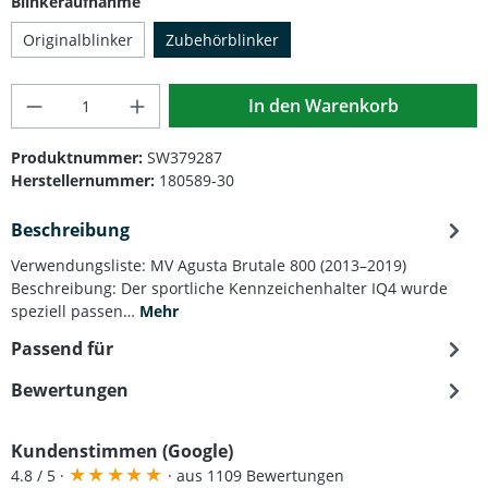
auswählen
Blinkeraufnahme
Originalblinker
Zubehörblinker
Produkt Anzahl: Gib den gewünschten Wert
In den Warenkorb
Produktnummer:
SW379287
Herstellernummer:
180589-30
Beschreibung
Verwendungsliste: MV Agusta Brutale 800 (2013–2019)
Beschreibung: Der sportliche Kennzeichenhalter IQ4 wurde
speziell passen…
Mehr
Passend für
Bewertungen
Kundenstimmen (Google)
★
★
★
★
★
4.8 / 5 ·
· aus 1109 Bewertungen