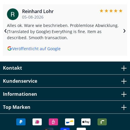
★
★
★
★
★
Reinhard Lohr
05-08-2026
Alles ok. Ware wie beschrieben. Problemlose Abwicklung.
‹
›
(Translated by Google) Everything is fine. Item as
described. Smooth transaction.
Veröffentlicht auf Google
Kontakt
Kundenservice
Informationen
Top Marken