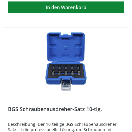
verwenden, was ein effizientes und sicheres Arbeiten
In den Warenkorb
ermöglicht. Die unterschiedlichen Größen (1–6) decken
eine Vielzahl typischer Schraubendurchmesser ab und
machen den Satz vielseitig einsetzbar – ideal für
Werkstatt, Handwerk und Hobby. Gefertigt aus robustem
Chrom-Vanadium-Stahl für lange Lebensdauer Sechs
verschiedene Größen (1–6) für vielfältige Anwendungen
Einfaches Ausdrehen abgebrochener Schrauben Vierkant-
Antrieb für präzisen Halt im Werkzeughalter
Unentbehrlich für Werkstatt, Handwerk und
Heimwerkerbedarf Lieferumfang: 1x
Schraubenausdreher-Satz, 6-teilig
BGS Schraubenausdreher-Satz 10-tlg.
Beschreibung: Der 10-teilige BGS Schraubenausdreher-
Satz ist die professionelle Lösung, um Schrauben mit