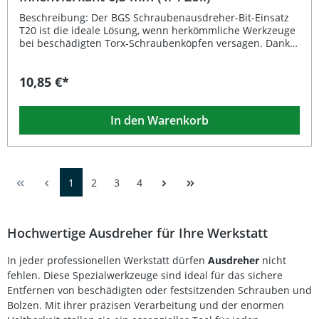
Beschreibung: Der BGS Schraubenausdreher-Bit-Einsatz
T20 ist die ideale Lösung, wenn herkömmliche Werkzeuge
bei beschädigten Torx-Schraubenköpfen versagen. Dank
seines speziellen linksdrehenden Schneidgewindes mit
konisch zulaufenden Schneiden ermöglicht dieser Bit-
10,85 €*
Einsatz ein effizientes und sicheres Herausdrehen von
defekten T-Profil (Torx) Schrauben. Der robuste
Innenvierkant-Antrieb mit 6,3 mm (1/4 Zoll) sorgt für eine
In den Warenkorb
optimale Kraftübertragung und hohe Präzision beim
Arbeiten. Gefertigt aus hochwertigem Chrom-Vanadium-
Stahl (S2) und mit einer verchromten, matten Oberfläche
versehen, überzeugt dieser Einsatz durch seine
Langlebigkeit und Korrosionsbeständigkeit. Er eignet sich
1
2
3
4
perfekt für den manuellen Einsatz und wird auf einer
praktischen Metallschiene geliefert. Ideal zum Entfernen
beschädigter Torx-Schrauben mit defektem T-Profil
Linksdrehendes Schneidgewinde mit konisch zulaufenden
Hochwertige Ausdreher für Ihre Werkstatt
Schneiden Hergestellt aus Chrom-Vanadium-Stahl (S2) für
hohe Belastbarkeit Verchromte, matte Oberfläche für
In jeder professionellen Werkstatt dürfen
Ausdreher
nicht
optimalen Korrosionsschutz Innenvierkant-Antrieb 6,3 mm
(1/4 Zoll) – für präzise Handbetätigung Lieferumfang: 1x
fehlen. Diese Spezialwerkzeuge sind ideal für das sichere
BGS Schraubenausdreher-Bit-Einsatz T20 1x
Entfernen von beschädigten oder festsitzenden Schrauben und
Metallschiene zur Aufbewahrung
Bolzen. Mit ihrer präzisen Verarbeitung und der enormen