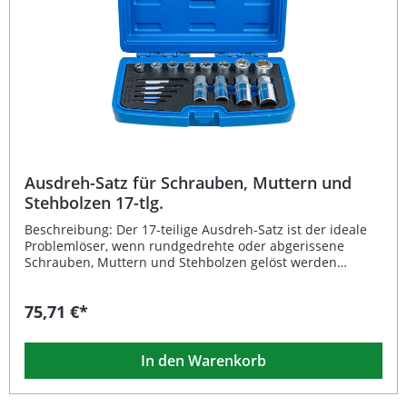
in den Größen 8–9–10–11–12–13–14–15–16–17–19 mm
Aufnahme: 3/8" (10 mm) Innenvierkant
Ausdreh-Satz für Schrauben, Muttern und
Stehbolzen 17-tlg.
Beschreibung: Der 17-teilige Ausdreh-Satz ist der ideale
Problemlöser, wenn rundgedrehte oder abgerissene
Schrauben, Muttern und Stehbolzen gelöst werden
müssen. Gefertigt aus hochwertigem Chrom-Molybdän-
Stahl, überzeugt das Set durch eine hohe Festigkeit und
75,71 €*
Langlebigkeit. Dank der verschiedenen Spezialausdreher
können Sie unterschiedlichste Befestigungselemente
sicher und ohne weiteren Schaden entfernen. Das Set
In den Warenkorb
eignet sich perfekt für den professionellen Einsatz in
Werkstatt und Industrie sowie für anspruchsvolle
Heimwerker. Vielseitiger Ausdreh-Satz zum Entfernen