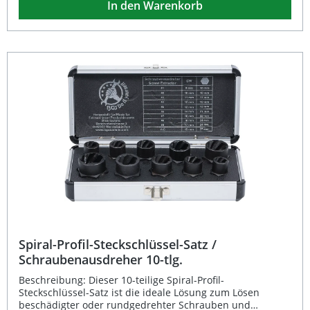
In den Warenkorb
Widerstandsfähigkeit im täglichen Werkstatteinsatz.
Spiralprofil greift sicher in beschädigte Schraubenköpfe
Gefertigt aus hochwertigem Chrom-Molybdän-Stahl
Innenvierkantantrieb 12,5 mm (1/2 Zoll) für gängige
Ratschen Brünierte, schwarze Oberfläche für
Korrosionsschutz Perfekt geeignet für Werkstatt, Montage
und Reparatur Lieferumfang: 1x BGS Spiral-Profil-
Steckschlüssel-Einsatz SW 17 mm
Spiral-Profil-Steckschlüssel-Satz /
Schraubenausdreher 10-tlg.
Beschreibung: Dieser 10-teilige Spiral-Profil-
Steckschlüssel-Satz ist die ideale Lösung zum Lösen
beschädigter oder rundgedrehter Schrauben und