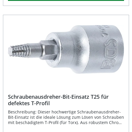
Gefertigt aus hochwertigem Chrom-Vanadium-Stahl (S2)
mit matt verchromter Oberfläche überzeugt dieser Bit-
Einsatz durch seine Langlebigkeit und Belastbarkeit. Ideal
für Werkstätten und Heimwerker, die auf professionelle
Qualität setzen. Ermöglicht das sichere Entfernen defekter
Torx-Schrauben Spezial-Schneidgewinde mit konischer
Form für optimalen Halt Hergestellt aus Chrom-Vanadium-
Stahl (S2) für hohe Haltbarkeit 10 mm (3/8 Zoll)
Innenvierkant-Antrieb für präzise Kraftübertragung Matt
verchromte Oberfläche auf robuster Metallschiene
Lieferumfang: 1 × BGS Schraubenausdreher-Bit-Einsatz
T27 1 × Metallschiene
Schraubenausdreher-Bit-Einsatz T25 für
defektes T-Profil
Beschreibung: Dieser hochwertige Schraubenausdreher-
Bit-Einsatz ist die ideale Lösung zum Lösen von Schrauben
mit beschädigtem T-Profil (für Torx). Aus robustem Chrom-
Vanadium-Stahl (S2) gefertigt, überzeugt er durch hohe