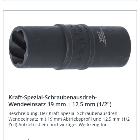
zuverlässige Lösen auch stark beschädigter Sechskante.
Mit seiner robusten Bauweise und präzisen Verarbeitung
ist der Einsatz perfekt geeignet für anspruchsvolle
Arbeiten in Werkstatt und Industrie. Spezial-
Wendeeinsatz mit zwei Funktionsprofilen: Pro Torque und
Twist Ermöglicht das sichere Lösen beschädigter
Schrauben und Muttern Tiefe Ausführung für besseren
Halt und höhere Kraftübertragung Für 12,5 mm (1/2")
Antrieb und 21 mm Abtrieb Robuste Ausführung mit
einem Gewicht von 208 g Lieferumfang: 1x BGS Kraft-
Spezial-Schraubenausdreh-Wendeeinsatz 21 mm | 12,5
mm (1/2")
Kraft-Spezial-Schraubenausdreh-
Wendeeinsatz 19 mm | 12,5 mm (1/2")
Beschreibung: Der Kraft-Spezial-Schraubenausdreh-
Wendeeinsatz mit 19 mm Abtriebsprofil und 12,5 mm (1/2
Zoll) Antrieb ist ein hochwertiges Werkzeug für
anspruchsvolle Schraubarbeiten. Durch seine besondere
Konstruktion ermöglicht er das problemlose Lösen von