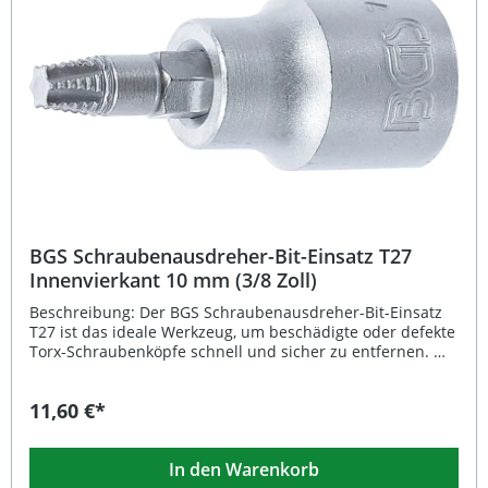
Verarbeitung für sicheren Halt und einfaches Arbeiten
Verchromte, matte Oberfläche gegen Korrosion
Lieferumfang: 1x Schraubenausdreher-Bit-Einsatz T30,
Innenvierkant 10 mm (3/8")
BGS Schraubenausdreher-Bit-Einsatz T27
Innenvierkant 10 mm (3/8 Zoll)
Beschreibung: Der BGS Schraubenausdreher-Bit-Einsatz
T27 ist das ideale Werkzeug, um beschädigte oder defekte
Torx-Schraubenköpfe schnell und sicher zu entfernen. Mit
seinem präzisen Innenvierkant-Antrieb von 10 mm (3/8
Zoll) sorgt er für optimale Kraftübertragung bei der
11,60 €*
Handbetätigung. Das spezielle, linksdrehende
Schneidgewinde mit konisch zulaufenden Schneiden
greift fest im Schraubenkopf, sodass auch stark
In den Warenkorb
festgesetzte Schrauben zuverlässig gelöst werden können.