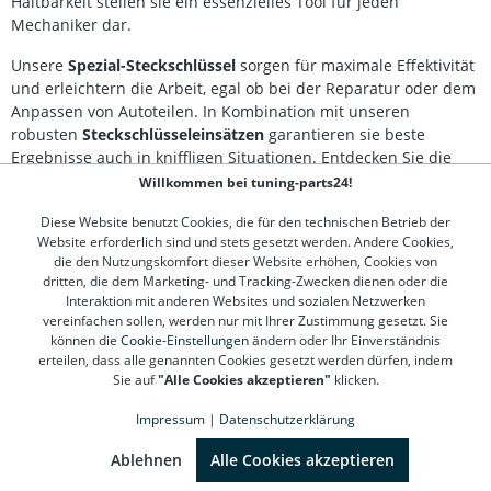
Haltbarkeit stellen sie ein essenzielles Tool für jeden
Mechaniker dar.
Unsere
Spezial-Steckschlüssel
sorgen für maximale Effektivität
und erleichtern die Arbeit, egal ob bei der Reparatur oder dem
Anpassen von Autoteilen. In Kombination mit unseren
robusten
Steckschlüsseleinsätzen
garantieren sie beste
Ergebnisse auch in kniffligen Situationen. Entdecken Sie die
Vielfalt der Werkzeuge in unserer Kategorie und profitieren Sie
Willkommen bei tuning-parts24!
von schneller Verfügbarkeit und Qualität, die überzeugt.
Diese Website benutzt Cookies, die für den technischen Betrieb der
Website erforderlich sind und stets gesetzt werden. Andere Cookies,
die den Nutzungskomfort dieser Website erhöhen, Cookies von
Kontakt
dritten, die dem Marketing- und Tracking-Zwecken dienen oder die
Interaktion mit anderen Websites und sozialen Netzwerken
vereinfachen sollen, werden nur mit Ihrer Zustimmung gesetzt. Sie
Kundenservice
können die
Cookie-Einstellungen
ändern oder Ihr Einverständnis
erteilen, dass alle genannten Cookies gesetzt werden dürfen, indem
Informationen
Sie auf
"Alle Cookies akzeptieren"
klicken.
Impressum
|
Datenschutzerklärung
Top Marken
SEHR GUT
(4.78 / 5)
aus
1312
Bewertungen bei: google.de, shopvote.de ⓘ
Ablehnen
Alle Cookies akzeptieren
Informationen zur Echtheit der Bewertungen