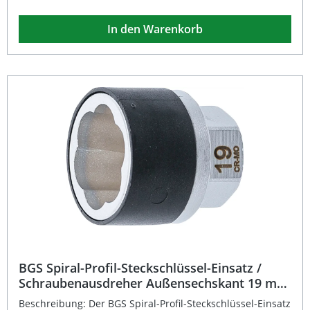
selbst bei rundgedrehten Köpfen oder beschädigten
Gewinden. Gefertigt aus hochwertigem Chrom-Molybdän-
In den Warenkorb
Stahl bietet der Einsatz maximale Haltbarkeit und
Belastbarkeit im professionellen Werkstattalltag. Schnelles
und sicheres Lösen von Radschrauben, Radmuttern und
Felgenschlössern Perfekt geeignet für festsitzende oder
beschädigte Bolzen und Muttern Konisch zulaufende
Schneiden für optimalen Kraftschluss Aus
strapazierfähigem Chrom-Molybdän-Stahl gefertigt
Präziser 21 mm Außensechskant-Antrieb für universelle
Anwendung Lieferumfang: 1x BGS Spiral-Profil-
Steckschlüssel-Einsatz 21 mm (Außensechskant)
BGS Spiral-Profil-Steckschlüssel-Einsatz /
Schraubenausdreher Außensechskant 19 mm
SW 19 mm
Beschreibung: Der BGS Spiral-Profil-Steckschlüssel-Einsatz