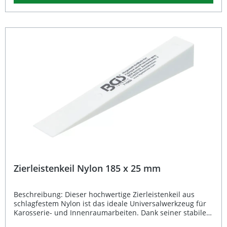
Entfernen von Dichtungen oder kleinen O-Ringen und für
zahlreiche weitere Feinmechanik- oder
Karosseriearbeiten. 9-teiliges Komplettset für präzises
Heben, Ziehen und Schaben Ergonomische 2-
Komponenten-Griffe für rutschfesten Halt Verschiedene
Hakengeometrien: 45°, 90°, gebogen und gerade Ideal für
Werkstatt, Karosserie- und Feinmechanik-Arbeiten
Praktische Länge von 165 mm und 260 mm für optimale
Reichweite Lieferumfang: Haken, gebogen, 165 mm Haken,
gebogen, 260 mm Haken, 45°, 165 mm Haken, 45°, 260 mm
Haken, 90°, 165 mm Haken, 90°, 260 mm Nadel, gerade,
165 mm Nadel, gerade, 260 mm Schaber, 23 mm × 260
mm
Zierleistenkeil Nylon 185 x 25 mm
Beschreibung: Dieser hochwertige Zierleistenkeil aus
schlagfestem Nylon ist das ideale Universalwerkzeug für
Karosserie- und Innenraumarbeiten. Dank seiner stabilen
und zugleich flexiblen Ausführung ermöglicht der Keil das