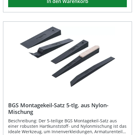
In den Warenkorb
besonders schonend, wodurch sie sich perfekt für
Arbeiten an empfindlichen Bauteilen eignen. Schützt
empfindliche Oberflächen und Kanten vor Kratzern
Leichtes und bruchsicheres Verbundkunststoff-Material
Ideal für Wartungs- und Restaurationsarbeiten an
Oldtimern Inklusive praktischer Auswahl gängiger
Schlüsselweiten Ergonomische Form für komfortables
Arbeiten Lieferumfang: 4 Doppelringschlüssel
(Sechskantprofile: 6, 8, 10, 12, 13 mm, 3/8", 7/16", 1/2") 1
Stemmhebel
BGS Montagekeil-Satz 5-tlg. aus Nylon-
Mischung
Beschreibung: Der 5-teilige BGS Montagekeil-Satz aus
einer robusten Hartkunststoff- und Nylonmischung ist das
ideale Werkzeug, um Innenverkleidungen, Armaturenteile