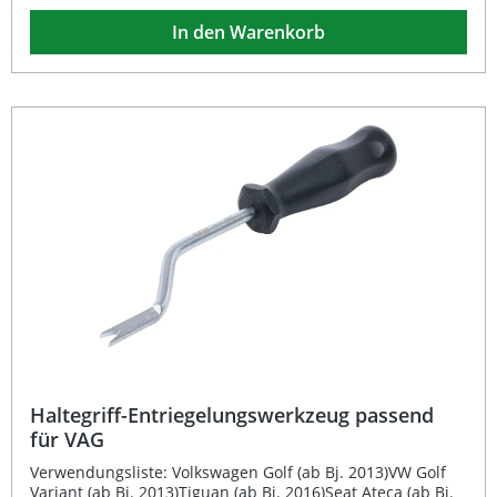
Fahrzeugverkleidungen und Abdeckungen erheblich –
In den Warenkorb
ideal für Werkstätten, Karosseriebau und den
ambitionierten Hobbyschrauber. Langlebige Ausführung
aus hochwertigem Werkzeugstahl Ergonomisch
tauchisolierte Griffe für sicheren Halt Optimale
Hebelwirkung für müheloses Clip-Lösen Präzisions-
Spitzen für Arbeiten an engen Stellen Ideal für
Innenraum- und Karosseriearbeiten Lieferumfang: 1 ×
BGS Verkleidungsclip-Zange 185 mm
Haltegriff-Entriegelungswerkzeug passend
für VAG
Verwendungsliste: Volkswagen Golf (ab Bj. 2013)VW Golf
Variant (ab Bj. 2013)Tiguan (ab Bj. 2016)Seat Ateca (ab Bj.