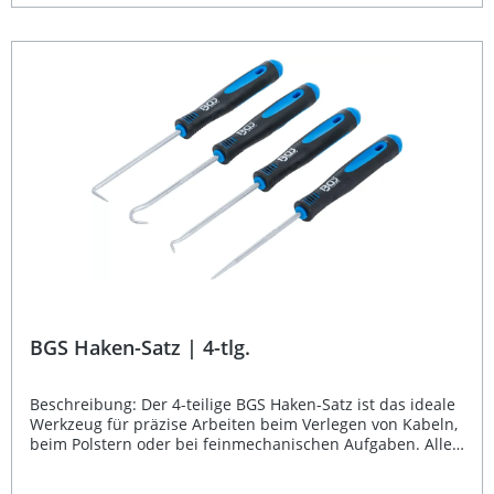
Materialien – dieses Set bietet Ihnen für jede Situation
das passende Werkzeug. 9-teiliges Set für vielseitige
Einsatzmöglichkeiten Gefertigt aus robustem Chrom-
Vanadium-Stahl Mit ergonomischem 2-Komponenten-Griff
Wandhängende Verpackung für geordnete Aufbewahrung
Ideal für Werkstatt, Handwerk und Hobby Lieferumfang:
Haken, gebogen, 165 mm Haken, gebogen, 240 mm Haken,
45°, 165 mm Haken, 45°, 240 mm Haken, 90°, 165 mm
Haken, 90°, 240 mm Nadel, gerade, 165 mm Nadel, gerade,
240 mm Schaber, 20 mm × 230 mm
BGS Haken-Satz | 4-tlg.
Beschreibung: Der 4-teilige BGS Haken-Satz ist das ideale
Werkzeug für präzise Arbeiten beim Verlegen von Kabeln,
beim Polstern oder bei feinmechanischen Aufgaben. Alle
enthaltenen Haken verfügen über eine Spitze und
ermöglichen dank ihrer unterschiedlichen Formen einen