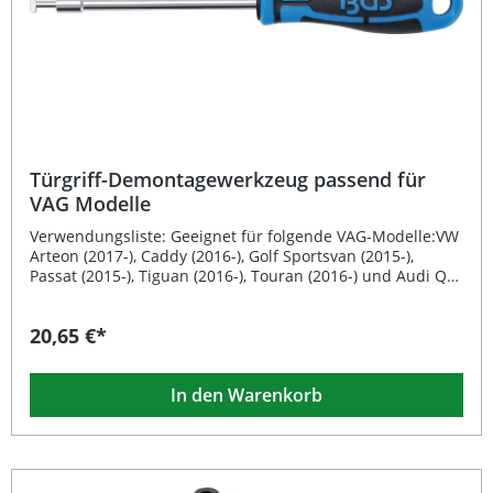
Türgriff-Demontagewerkzeug passend für
VAG Modelle
Verwendungsliste: Geeignet für folgende VAG-Modelle:VW
Arteon (2017-), Caddy (2016-), Golf Sportsvan (2015-),
Passat (2015-), Tiguan (2016-), Touran (2016-) und Audi Q2
(2016-)Hinweis: zu verwenden wie OEM T10539
Beschreibung: Mit dem Türgriff-Demontagewerkzeug
20,65 €*
führen Sie die Demontage von Türgriffen ohne
Schließzylinder schnell, sicher und beschädigungsfrei
durch. Das Werkzeug erleichtert die Arbeit besonders
In den Warenkorb
beim Lösen des schwer zugänglichen
Verriegelungshakens und sorgt für einen effizienten
Arbeitsablauf. Dank präziser Passform und robustem
Material ist es bestens geeignet für Werkstätten und
ambitionierte Schrauber, die häufig an Fahrzeugen der