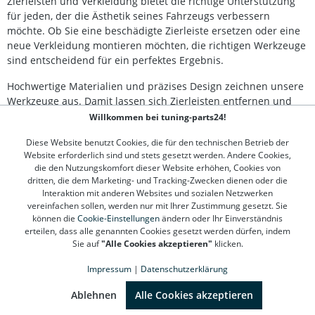
Zierleisten und Verkleidung bietet die richtige Unterstützung
für jeden, der die Ästhetik seines Fahrzeugs verbessern
möchte. Ob Sie eine beschädigte Zierleiste ersetzen oder eine
neue Verkleidung montieren möchten, die richtigen Werkzeuge
sind entscheidend für ein perfektes Ergebnis.
Hochwertige Materialien und präzises Design zeichnen unsere
Werkzeuge aus. Damit lassen sich Zierleisten entfernen und
Verkleidungen sicher anbringen, ohne das Risiko von Kratzern
Willkommen bei tuning-parts24!
oder Beulen. Dank innovativer Technologien und
Diese Website benutzt Cookies, die für den technischen Betrieb der
ergonomischer Designs sind unsere Werkzeuge
Website erforderlich sind und stets gesetzt werden. Andere Cookies,
benutzerfreundlich und langlebig, was Ihnen das Arbeiten
die den Nutzungskomfort dieser Website erhöhen, Cookies von
erleichtert und professionelle Resultate garantiert.
dritten, die dem Marketing- und Tracking-Zwecken dienen oder die
Interaktion mit anderen Websites und sozialen Netzwerken
Egal, ob Sie ein Profi-Mechaniker oder ein ambitionierter
vereinfachen sollen, werden nur mit Ihrer Zustimmung gesetzt. Sie
Hobbybastler sind, in unserer Kategorie für Zierleisten &
können die
Cookie-Einstellungen
ändern oder Ihr Einverständnis
Verkleidung finden Sie alles, was Sie für Ihre Arbeit benötigen.
erteilen, dass alle genannten Cookies gesetzt werden dürfen, indem
Sie auf
"Alle Cookies akzeptieren"
klicken.
Entdecken Sie die vielfältigen Möglichkeiten, die unser
Sortiment bietet, und bringen Sie die Optik Ihres Fahrzeugs auf
Impressum
|
Datenschutzerklärung
das nächste Level.
SEHR GUT
(4.78 / 5)
aus
1310
Bewertungen bei: google.de, shopvote.de ⓘ
Ablehnen
Alle Cookies akzeptieren
Informationen zur Echtheit der Bewertungen