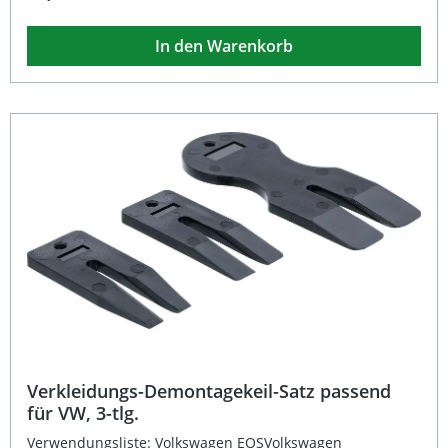
Fahrzeugmodellen, beispielsweise bei Marken wie Honda,
Toyota, GM oder Ford. Die integrierte Federmechanik sorgt
In den Warenkorb
für eine leichte und komfortable Einhandbedienung.
Hergestellt aus hochwertigem, vergütetem Stahl bietet sie
optimale Stabilität und eine lange Lebensdauer. Die
tauchbeschichteten Griffe gewährleisten zudem einen
sicheren Halt und angenehmen Komfort beim Arbeiten.
Ideal zum Entfernen von Verkleidungsclips an Fahrzeugen
35° abgewinkelter Kopf für schwer erreichbare Bereiche
Mit Federmechanik zur einfachen Bedienung Robuste
Ausführung aus vergütetem Stahl Ergonomische,
tauchbeschichtete Griffe für sicheren Halt Lieferumfang: 1
× Verkleidungsclip-Zange 190 mm
Verkleidungs-Demontagekeil-Satz passend
für VW, 3-tlg.
Verwendungsliste: Volkswagen EOSVolkswagen