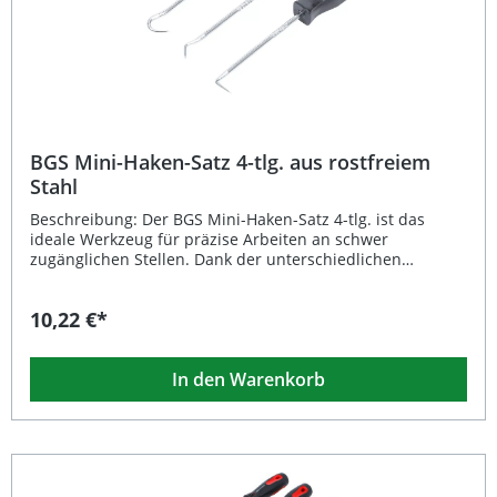
BGS Mini-Haken-Satz 4-tlg. aus rostfreiem
Stahl
Beschreibung: Der BGS Mini-Haken-Satz 4-tlg. ist das
ideale Werkzeug für präzise Arbeiten an schwer
zugänglichen Stellen. Dank der unterschiedlichen
Hakentypen – gerade Spitze, 90°-Spitze, Hakenspitze und
Kombispitze – können Sie O-Ringe, Dichtungen oder kleine
10,22 €*
Bauteile einfach und sicher entfernen oder positionieren.
Aus rostfreiem Stahl gefertigt, überzeugt das Set durch
Langlebigkeit und Widerstandsfähigkeit im täglichen
In den Warenkorb
Werkstatteinsatz. Mit einer Länge von 135 mm liegen die
Werkzeuge angenehm in der Hand und ermöglichen
exakte Kontrolle, auch bei feinen Arbeiten. 4-teiliges
Präzisions-Set für vielseitige Anwendungen Rostfreier
Stahl für hohe Haltbarkeit und Korrosionsschutz Ideal für
Arbeiten an O-Ringen, Dichtungen und kleinen