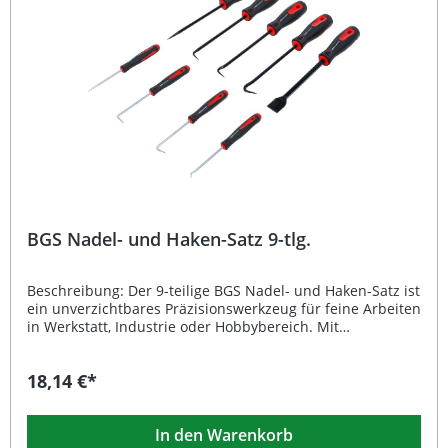
Komponenten Handliche Länge von 135 mm für präzise
Handhabung Verpackung zur praktischen Aufhängung
geeignet Lieferumfang: Haken mit gerader Spitze Haken
mit 90°-Spitze für O-Ringe Haken mit Hakenspitze Haken
mit Kombispitze
BGS Nadel- und Haken-Satz 9-tlg.
Beschreibung: Der 9-teilige BGS Nadel- und Haken-Satz ist
ein unverzichtbares Präzisionswerkzeug für feine Arbeiten
in Werkstatt, Industrie oder Hobbybereich. Mit
ergonomischen 2-Komponenten-Kunststoffgriffen
ausgestattet, ermöglicht dieses Set sicheres und
18,14 €*
komfortables Arbeiten, selbst bei längerem Einsatz. Dank
der unterschiedlichen Formen – gerade, gebogen, 45° und
90° – lassen sich auch schwer zugängliche Bereiche
In den Warenkorb
präzise bearbeiten. Ideal zum Montieren, Ausrichten,