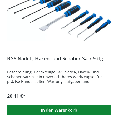
Lieferumfang: 27 verschiedene Schaber- und
Keilwerkzeuge
BGS Nadel-, Haken- und Schaber-Satz 9-tlg.
Beschreibung: Der 9-teilige BGS Nadel-, Haken- und
Schaber-Satz ist ein unverzichtbares Werkzeugset für
präzise Handarbeiten, Wartungsaufgaben und
Reparaturen. Dank der hochwertigen Verarbeitung aus
Chrom-Vanadium-Stahl sind die Werkzeuge besonders
20,11 €*
robust, langlebig und resistent gegen Verschleiß. Der
ergonomische 2-Komponenten-Griff sorgt dabei für eine
optimale Kraftübertragung und sicheren Halt – auch bei
In den Warenkorb
längerer Nutzung. Ob zum Entfernen von Dichtungen,
Federn, O-Ringen oder zum feinen Bearbeiten von