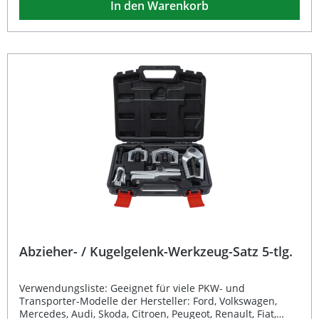
In den Warenkorb
Passform ermöglicht das Werkzeug ein sicheres und
effizientes Arbeiten, ohne Beschädigungen am Querlenker
oder Gelenk zu riskieren. Entwickelt für professionelle
Anwendungen in Werkstätten oder anspruchsvolle
Heimwerker, bietet der Satz höchste Zuverlässigkeit und
Langlebigkeit. Mit seiner Vielseitigkeit ist er sowohl für
Aluminium- als auch Stahl-Querlenker geeignet.
Spezialwerkzeug für Demontage und Montage von
Traggelenken Passend für zahlreiche Volvo Modelle mit
Aluminium- und Stahl-Querlenkern Hohe Passgenauigkeit
und robuste Ausführung Einfache Handhabung mit
gängigen Gleithämmern und Adaptern Ideal für
Werkstätten und professionelle Anwender Lieferumfang: 1
Presswerkzeug 2 Führungsbolzen 3 Traggelenk-Adapter
(M12x1.75, M14x1.5, M14x2.0) Kompatibel mit BGS
Gleithammer Art. 7772 + Adapter 7772-4 sowie Art. 7719 +
Adapter 7719-1
Abzieher- / Kugelgelenk-Werkzeug-Satz 5-tlg.
Verwendungsliste: Geeignet für viele PKW- und
Transporter-Modelle der Hersteller: Ford, Volkswagen,
Mercedes, Audi, Skoda, Citroen, Peugeot, Renault, Fiat,