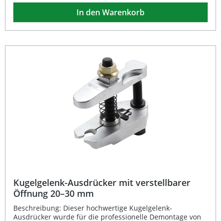
Bauform ermöglicht er ein präzises und effizientes
In den Warenkorb
Arbeiten auch an engen Stellen. Gefertigt aus robustem
Chrom-Molybdän-Stahl überzeugt der Einsatz durch hohe
Belastbarkeit und lange Lebensdauer. Ideal für den
professionellen Einsatz in Werkstatt und Hobbybereich
beim Austauschen oder Prüfen von Traggelenken an
Vorder- und Hinterachse. Passgenau für Traggelenke der
Mercedes-Benz M-Klasse W163 und W164 Fertigung aus
langlebigem Chrom-Molybdän-Stahl Besonders kurze
Bauform für schwer zugängliche Stellen Gewicht nur 300
g — handlich und robust Professionelle Qualität für
präzises Arbeiten Lieferumfang: 1x Kugelgelenk-Zapfen-
Einsatz
Kugelgelenk-Ausdrücker mit verstellbarer
Öffnung 20–30 mm
Beschreibung: Dieser hochwertige Kugelgelenk-
Ausdrücker wurde für die professionelle Demontage von