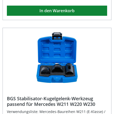
schwerer Ausführung sorgt für eine lange Lebensdauer
und zuverlässigen Halt auch bei anspruchsvollen
In den Warenkorb
Arbeiten. Der Antrieb erfolgt komfortabel über einen 17
mm Sechskant-Einsatz, wodurch sich das Werkzeug
einfach und präzise bedienen lässt. Mit einer
Hakenfußöffnung von 21 mm und einer Spannweite von
50 bis 80 mm bietet der Ausdrücker hohe Flexibilität im
täglichen Werkstatteinsatz. Universell einsetzbar für Pkw
und Kleintransporter 2-stufig verstellbare Konstruktion für
verschiedene Gelenkgrößen Massive und stabile
Ausführung für langlebigen Einsatz 17 mm Sechskant-
Antrieb für einfaches Arbeiten Spannweite von 50–80 mm
und Hakenfußöffnung 21 mm Lieferumfang: 1x BGS
Kugelgelenk-Ausdrücker 21 mm
BGS Stabilisator-Kugelgelenk-Werkzeug
passend für Mercedes W211 W220 W230
Verwendungsliste: Mercedes-Baureihen W211 (E-Klasse) /