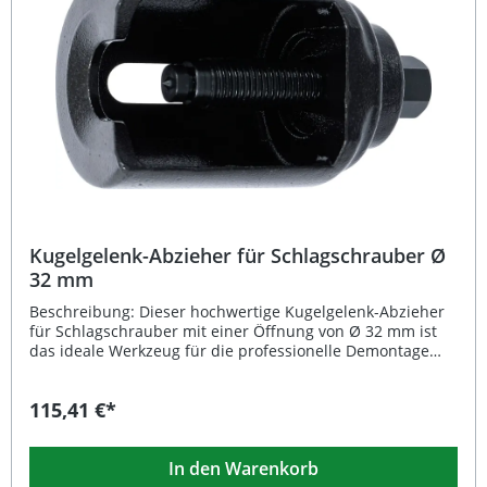
Pkw, Kleintransporter und Geländewagen Maximale
Abdrückweite: 94 mm für vielseitigen Einsatz Lange
Lebensdauer durch stabile Werkstattqualität
Lieferumfang: 1x BGS Kugelgelenk-Abzieher Ø 39 mm für
Schlagschrauber
Kugelgelenk-Abzieher für Schlagschrauber Ø
32 mm
Beschreibung: Dieser hochwertige Kugelgelenk-Abzieher
für Schlagschrauber mit einer Öffnung von Ø 32 mm ist
das ideale Werkzeug für die professionelle Demontage
von Kugelgelenken an Pkw, Kleintransportern und
Geländefahrzeugen. Dank der stabilen Ausführung
115,41 €*
überzeugt das Werkzeug durch eine besonders lange
Lebensdauer und hohe Belastbarkeit im täglichen
Werkstatteinsatz. Die gehärtete Druckspindel mit präziser
In den Warenkorb
Zentrierspitze sorgt für einen sicheren Sitz und exakte