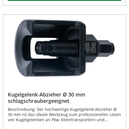
Kraftübertragung. Der Abzieher ist speziell für den
Einsatz mit Schlagschraubern ausgelegt, wodurch sich
selbst festsitzende Gelenke effizient und sicher lösen
lassen. Mit einer maximalen Abdrückweite von 92 mm
sowie Öffnungen von 32 mm an der Abstützgabel und 70
mm am Abzieher-Gehäuse bietet das Werkzeug optimale
Flexibilität. Der Antrieb erfolgt über einen 26 mm
Sechskant (SW 26). Hohe Materialqualität für langlebigen
Werkstatteinsatz Gehärtete Druckspindel mit
Zentrierspitze für präzises Arbeiten Kompatibel mit
Schlagschraubern für effizientes Lösen Große
Abdrückweite bis 92 mm – vielseitig einsetzbar Stabile
Konstruktion für Pkw, Kleintransporter und
Geländefahrzeuge Lieferumfang: 1x Kugelgelenk-Abzieher
für Schlagschrauber Ø 32 mm
Kugelgelenk-Abzieher Ø 30 mm
schlagschraubergeeignet
Beschreibung: Der hochwertige Kugelgelenk-Abzieher Ø
30 mm ist das ideale Werkzeug zum professionellen Lösen
von Kugelgelenken an Pkw, Kleintransportern und
Geländefahrzeugen. Durch seine stabile Ausführung und