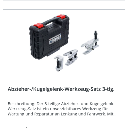
gewährleistet. Ideal für Werkstätten und ambitionierte
Schrauber, die auf langlebige Qualität und präzises
Arbeiten setzen. Spezialwerkzeug zur schnellen Montage
und Demontage von Traggelenken Passgenau für VW T4
Bus, Multivan und California Modelle Hochwertige,
gehärtete Spindel mit Außensechskant SW 24 mm
Inklusive Adapter und Einlegeplatten für verschiedene
Gelenkgrößen Stabile Ausführung für den professionellen
Werkstatteinsatz Lieferumfang: 1 Abziehkörper mit
gehärteter Spindel (Antrieb: Außensechskant SW 24 mm,
Öffnung 55 mm, Innenhöhe 70 mm) 2 Druckstück-Adapter
zum Auspressen 1 Druckstück-Adapter zum Einpressen
2 Einlegeplatten zur Anpassung des Abziehkörpers an das
Gelenk
Abzieher-/Kugelgelenk-Werkzeug-Satz 3-tlg.
Beschreibung: Der 3-teilige Abzieher- und Kugelgelenk-
Werkzeug-Satz ist ein unverzichtbares Werkzeug für
Wartung und Reparatur an Lenkung und Fahrwerk. Mit
drei unterschiedlichen Abziehergrößen ermöglicht er
Ihnen, Kugelgelenke sicher und effizient zu trennen –