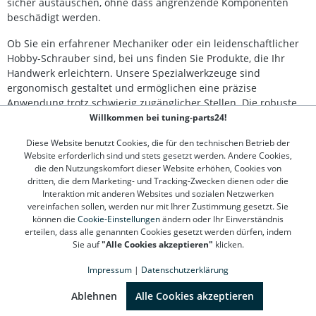
sicher austauschen, ohne dass angrenzende Komponenten
Spreizeinsätze für vielseitige Anwendungen Erleichtert
beschädigt werden.
sichere und beschädigungsfreie Montagearbeiten
Lieferumfang: 1x Kugelgelenk-Spreizer-Werkzeug mit
Ob Sie ein erfahrener Mechaniker oder ein leidenschaftlicher
Spindel (13 mm Außensechskant) 2x Spreiz-Einsätze (5
mm und 8 mm Tiefe) 2x Führungsbolzen 8x10 mm 2x
Hobby-Schrauber sind, bei uns finden Sie Produkte, die Ihr
Führungsbolzen 10x12 mm Gesamt: 7 Teile
Handwerk erleichtern. Unsere Spezialwerkzeuge sind
(Bruttogewicht: 1074 g)
ergonomisch gestaltet und ermöglichen eine präzise
Anwendung trotz schwierig zugänglicher Stellen. Die robuste
Bauweise garantiert eine lange Lebensdauer auch bei
Willkommen bei tuning-parts24!
intensiver Nutzung. Jedes Werkzeug wurde getestet, um den
Diese Website benutzt Cookies, die für den technischen Betrieb der
hohen Anforderungen moderner Fahrzeuge gerecht zu
Website erforderlich sind und stets gesetzt werden. Andere Cookies,
werden.
die den Nutzungskomfort dieser Website erhöhen, Cookies von
dritten, die dem Marketing- und Tracking-Zwecken dienen oder die
Finden Sie bei uns das passende Werkzeug für jede
Interaktion mit anderen Websites und sozialen Netzwerken
Herausforderung und setzen Sie auf Qualität und
vereinfachen sollen, werden nur mit Ihrer Zustimmung gesetzt. Sie
Verlässlichkeit. Dadurch optimieren Sie nicht nur Ihre
können die
Cookie-Einstellungen
ändern oder Ihr Einverständnis
erteilen, dass alle genannten Cookies gesetzt werden dürfen, indem
Arbeitsweise, sondern sparen auch Zeit und Aufwand
Sie auf
"Alle Cookies akzeptieren"
klicken.
erheblich ein.
Impressum
|
Datenschutzerklärung
SEHR GUT
(4.78 / 5)
aus
1310
Bewertungen bei: google.de, shopvote.de ⓘ
Kontakt
Ablehnen
Alle Cookies akzeptieren
Informationen zur Echtheit der Bewertungen