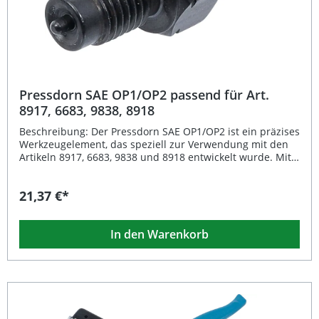
Pressdorn SAE OP1/OP2 passend für Art.
8917, 6683, 9838, 8918
Beschreibung: Der Pressdorn SAE OP1/OP2 ist ein präzises
Werkzeugelement, das speziell zur Verwendung mit den
Artikeln 8917, 6683, 9838 und 8918 entwickelt wurde. Mit
seiner robusten Bauweise und einem geringen Gewicht
von nur 42 g eignet sich dieses Werkzeug optimal für
21,37 €*
verschiedenste Montage- und Reparaturarbeiten in der
Werkstatt. Es gewährleistet eine exakte Kraftübertragung
und trägt zu einem sicheren und effizienten Arbeitsablauf
In den Warenkorb
bei. Präzises und robustes Werkzeug für den
professionellen Einsatz Passend für Art. 8917, 6683, 9838
und 8918 Leichtes Handhabungsgewicht von 42 g
Langlebiges Material für häufige Anwendungen Ideal für
exakte und sichere Montagearbeiten Lieferumfang: 1 ×
Pressdorn SAE OP1/OP2