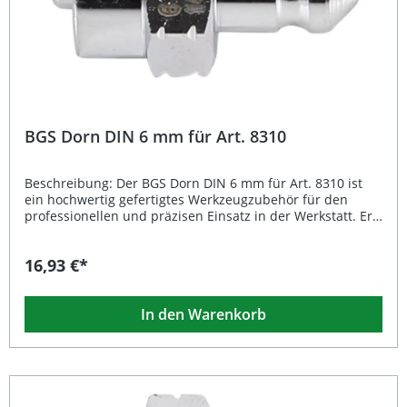
BGS Dorn DIN 6 mm für Art. 8310
Beschreibung: Der BGS Dorn DIN 6 mm für Art. 8310 ist
ein hochwertig gefertigtes Werkzeugzubehör für den
professionellen und präzisen Einsatz in der Werkstatt. Er
eignet sich ideal zur Ergänzung oder als Ersatzteil Ihres
bestehenden Werkzeugsatzes und überzeugt durch
16,93 €*
präzise Fertigung nach DIN-Norm. Dank seines geringen
Gewichts von 20 g lässt sich der Dorn mühelos
handhaben und ermöglicht exakte Arbeiten bei höchster
In den Warenkorb
Stabilität. Präzise gefertigt nach DIN-Standard Passgenau
für Art. 8310 Langlebige und robuste Materialqualität
Leichtes Gewicht (20 g) für komfortables Arbeiten
Optimale Ergänzung für professionelle
Werkstattausrüstung Lieferumfang: 1x Dorn DIN 6 mm für
Art. 8310