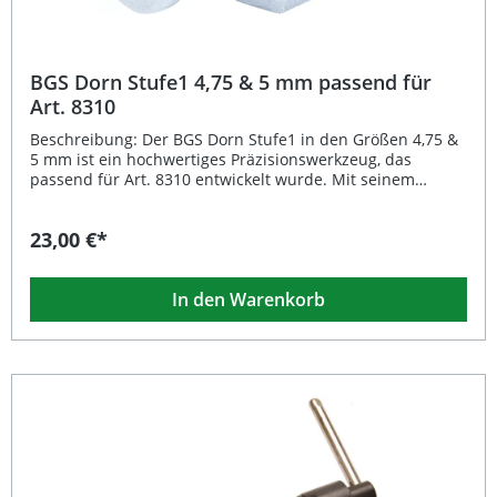
BGS Dorn Stufe1 4,75 & 5 mm passend für
Art. 8310
Beschreibung: Der BGS Dorn Stufe1 in den Größen 4,75 &
5 mm ist ein hochwertiges Präzisionswerkzeug, das
passend für Art. 8310 entwickelt wurde. Mit seinem
robusten Design und exakten Abmessungen ermöglicht
dieser Dorn ein präzises und sicheres Arbeiten bei
23,00 €*
vielfältigen Anwendungen in Werkstatt und Industrie.
Durch das geringe Gewicht von nur 16 g liegt er
angenehm in der Hand und erlaubt eine präzise
In den Warenkorb
Kraftübertragung, ohne das Werkstück zu beschädigen.
Passend für BGS Art. 8310 Exakte Größen: 4,75 mm & 5
mm Hohe Präzision für professionelle Anwendungen
Robuste Ausführung für lange Lebensdauer Leichtes
Gewicht von nur 16 g Lieferumfang: 1 × Dorn Stufe1 4,75 &
5 mm passend für Art. 8310