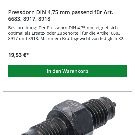
Pressdorn DIN 4,75 mm passend für Art.
6683, 8917, 8918
Beschreibung: Der Pressdorn DIN 4,75 mm eignet sich
optimal als Ersatz- oder Zubehörteil für die Artikel 6683,
8917 und 8918. Mit einem Bruttogewicht von lediglich 32 g
überzeugt er durch seine kompakte Bauweise und präzise
Fertigungsqualität. Der Pressdorn ist ideal für den
19,53 €*
professionellen Einsatz in der Werkstatt, beim
Fahrzeugservice oder in industriellen Anwendungen, in
denen genaue Druckverbindungen nach DIN-Vorgabe
In den Warenkorb
erforderlich sind. Durch die exakte Passform
gewährleistet er eine sichere und langlebige Anwendung
bei verschiedenen Arbeiten. Präzisionsfertigung nach
DIN-Norm für optimale Passgenauigkeit Leichtes, robustes
Design für langlebige Nutzung Ideal für Werkstatt- und
Serviceeinsatz Kompatibel mit Art. 6683, 8917 und 8918
Geringes Gewicht von nur 32 g Lieferumfang: 1×
Pressdorn DIN 4,75 mm