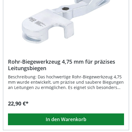
Komponenten-Griff und Klemmbacken, mit Sichtbohrung
Bördelschraube (DIN F) 4,75 mm Bördelschraube (DIN F) 5
und 6 mm Anschlagschraube Bördelfett
Rohr-Biegewerkzeug 4,75 mm für präzises
Leitungsbiegen
Beschreibung: Das hochwertige Rohr-Biegewerkzeug 4,75
mm wurde entwickelt, um präzise und saubere Biegungen
an Leitungen zu ermöglichen. Es eignet sich besonders
für enge Biegeradien und Bereiche mit begrenztem
Platzangebot. Dank des stabilen Chrom-Molybdän-Stahls
22,90 €*
bietet das Werkzeug eine hohe Langlebigkeit und
optimale Kraftübertragung. Durch den integrierten 6 mm
Sechskantantrieb lässt sich das Werkzeug sicher halten
In den Warenkorb
und leicht drehen, um gleichmäßige Biegungen zu
erzielen. Es ist sowohl für professionelle Anwender in der
Werkstatt als auch für ambitionierte Heimwerker geeignet.