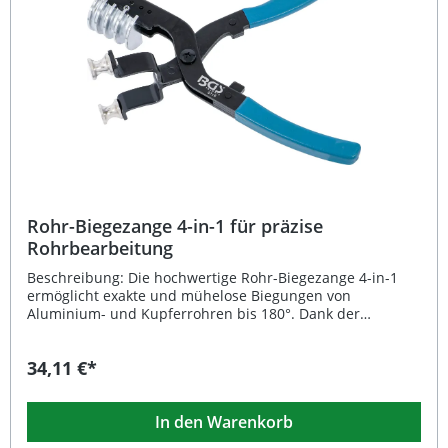
Rohr-Biegezange 4-in-1 für präzise
Rohrbearbeitung
Beschreibung: Die hochwertige Rohr-Biegezange 4-in-1
ermöglicht exakte und mühelose Biegungen von
Aluminium- und Kupferrohren bis 180°. Dank der
robusten Stahlkonstruktion mit tauchbeschichtetem Griff
bietet das Werkzeug optimale Stabilität und sicheren Halt.
34,11 €*
Die verschiedenen Biegehalbrollen erlauben das
Bearbeiten gängiger Rohrdurchmesser und machen das
Gerät besonders vielseitig einsetzbar – ideal für Werkstatt,
In den Warenkorb
Industrie und Heimgebrauch. Exaktes Biegen von Rohren
bis 180° ohne Materialschäden 4 Biegehalbrollen für