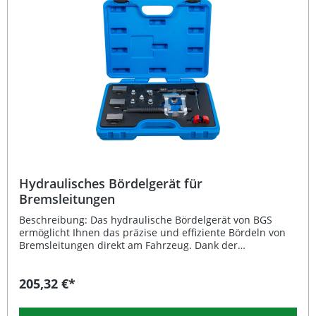
Hydraulisches Bördelgerät für
Bremsleitungen
Beschreibung: Das hydraulische Bördelgerät von BGS
ermöglicht Ihnen das präzise und effiziente Bördeln von
Bremsleitungen direkt am Fahrzeug. Dank der
hydraulischen Unterstützung arbeiten Sie komfortabel
und zeitsparend, selbst an schwer zugänglichen Stellen.
205,32 €*
Das Gerät eignet sich für Stahl-, Aluminium-, Messing-
und Kupferleitungen sowie für beschichtete Leitungen
und bietet professionelle Ergebnisse bei der Doppel- und