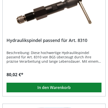
Hydraulikspindel passend für Art. 8310
Beschreibung: Diese hochwertige Hydraulikspindel
passend für Art. 8310 von BGS überzeugt durch ihre
präzise Verarbeitung und lange Lebensdauer. Mit einem
Bruttogewicht von 382 g ist sie optimal auf das
entsprechende Werkzeug abgestimmt und ermöglicht
80,02 €*
eine effiziente Kraftübertragung. Sie eignet sich ideal für
den professionellen Einsatz in Werkstätten und ist ein
unverzichtbares Ersatzteil für präzise
In den Warenkorb
Hydraulikanwendungen. Passend für Artikelnummer 8310
Robuste und langlebige Konstruktion Exakte Passform für
zuverlässige Leistung Professionelle Qualität für
Werkstattbedarf Leicht zu installieren und auszutauschen
Lieferumfang: 1 × Hydraulikspindel passend für Art. 8310