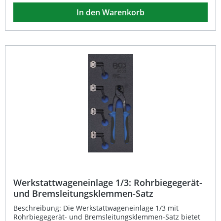
doppelten Bördeln Typ E (SAE) und Typ F für Rohre mit
In den Warenkorb
Wandstärken bis 1 mm. Ideal geeignet für Brems- und
Hydraulikleitungen in Werkstätten oder bei
Reparaturarbeiten. Geradlinige Bördelbewegung für
präzise Ergebnisse Unterstützt einfache und doppelte
Bördelarten (Typ D, E, F) Verwendbar für Rohre bis 1 mm
Wandstärke Mit integriertem Rohrschneider für sauberes
Arbeiten 10-teiliges Set für vielseitige Anwendungen
Lieferumfang: 1 Grundgerät 1 Haltebügel / Spannbacken 1
Rohrschneider 7 Druckstücke (1/4" – 1/2" – 4,75 – 5 – 6 – 8
– 10 mm)
Werkstattwageneinlage 1/3: Rohrbiegegerät-
und Bremsleitungsklemmen-Satz
Beschreibung: Die Werkstattwageneinlage 1/3 mit
Rohrbiegegerät- und Bremsleitungsklemmen-Satz bietet