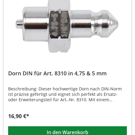
Dorn DIN für Art. 8310 in 4,75 & 5 mm
Beschreibung: Dieser hochwertige Dorn nach DIN-Norm
ist präzise gefertigt und eignet sich perfekt als Ersatz-
oder Erweiterungsteil für Art.-Nr. 8310. Mit einem
Durchmesser von 4,75 mm und 5 mm ermöglicht er exakte
Arbeiten bei Montage- und Reparaturaufgaben. Dank
16,90 €*
seines geringen Gewichts von nur 20 g lässt sich das
Werkzeug optimal handhaben. Hergestellt aus robustem
Material sorgt der Dorn für Langlebigkeit und
In den Warenkorb
gleichbleibend hohe Präzision bei professionellem