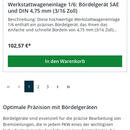
Werkstattwageneinlage 1/6: Bördelgerät SAE
und DIN 4,75 mm (3/16 Zoll)
Beschreibung: Diese hochwertige Werkstattwageneinlage
1/6 enthält ein präzises Bördelgerät, das Ihnen das
einfache und schnelle Bördeln von 4,75 mm (3/16 Zoll)
Bremsleitungen nach SAE und DIN ermöglicht. Das
Werkzeug ist ideal für den professionellen Einsatz in der
102,57 €*
Werkstatt oder für ambitionierte Hobbyschrauber
geeignet. Durch die Möglichkeit, sowohl Einzel- als auch
Doppeltbördelungen (nur SAE) herzustellen, bietet das
In den Warenkorb
Gerät maximale Flexibilität bei der Bremsenreparatur und
beim Leitungsbau. Das Bördelgerät lässt sich auch direkt
an montierten Bremsleitungen verwenden, was eine
besonders effiziente Arbeitsweise erlaubt. Mit einem
ergonomischen 2-Komponenten-Griff liegt das Werkzeug
1
2
3
optimal in der Hand und sorgt für präzises Arbeiten. Für
den Einsatz benötigen Sie lediglich Schlüssel in den
Größen 10 und 17 mm. Das im Lieferumfang enthaltene
Bördelfett vereinfacht den Arbeitsprozess zusätzlich und
Optimale Präzision mit Bördelgeräten
erhöht die Lebensdauer der Werkzeuge. Schnelles und
einfaches Bördeln von 4,75 mm (3/16 Zoll) Bremsleitungen
Bördelgeräte sind essenziell für die präzise Bearbeitung von
nach SAE und DIN Ermöglicht Einzel- und
Doppeltbördelungen (nur SAE) Auch für montierte
Bremsleitungen, die in jedem PKW eines der wichtigsten
Bremsleitungen geeignet Ergonomischer 2-Komponenten-