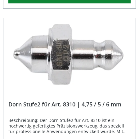
Einsatz. Präzise Fertigung nach DIN für exakte Passform
Ideal als Ersatzdorn für Art. 8310 Durchmesser 4,75 mm &
5 mm – universell einsetzbar Leichtes Gewicht von nur 20
g Hochwertige Materialqualität für langlebige Nutzung
Lieferumfang: 1× Dorn DIN für Art. 8310 (4,75 mm & 5 mm)
Dorn Stufe2 für Art. 8310 | 4,75 / 5 / 6 mm
Beschreibung: Der Dorn Stufe2 für Art. 8310 ist ein
hochwertig gefertigtes Präzisionswerkzeug, das speziell
für professionelle Anwendungen entwickelt wurde. Mit
den Größen 4,75 mm, 5 mm und 6 mm eignet sich dieser