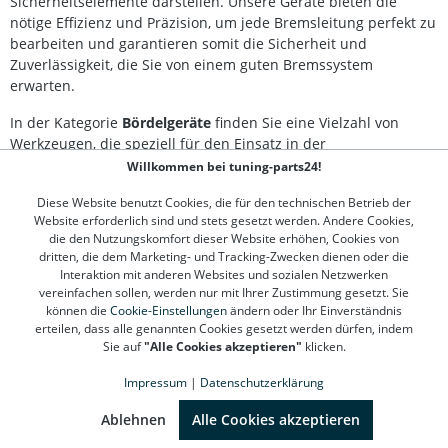
Sicherheitselemente darstellen. Unsere Geräte bieten die
Griff für komfortables Arbeiten Inklusive Bördelfett für
nötige Effizienz und Präzision, um jede Bremsleitung perfekt zu
optimale Ergebnisse Lieferumfang: Bördelgerät für 4,75
bearbeiten und garantieren somit die Sicherheit und
mm (3/16 Zoll) Bremsleitungen Werkstattwageneinlage 1/6
Zuverlässigkeit, die Sie von einem guten Bremssystem
Bördelfett
erwarten.
In der Kategorie
Bördelgeräte
finden Sie eine Vielzahl von
Werkzeugen, die speziell für den Einsatz in der
Automobilbranche entwickelt wurden. Ob in der Profi-Werkstatt
Willkommen bei tuning-parts24!
oder für den ambitionierten Hobby-Schrauber, die richtige
Diese Website benutzt Cookies, die für den technischen Betrieb der
Wahl des Bördelgeräts ist entscheidend für die Qualität der
Website erforderlich sind und stets gesetzt werden. Andere Cookies,
Bördelarbeiten. Unsere Produkte sind robust, langlebig und
die den Nutzungskomfort dieser Website erhöhen, Cookies von
einfach zu handhaben, sodass Sie sich darauf verlassen
dritten, die dem Marketing- und Tracking-Zwecken dienen oder die
können, dass jede Bremsreparatur einwandfrei ausgeführt
Interaktion mit anderen Websites und sozialen Netzwerken
wird.
vereinfachen sollen, werden nur mit Ihrer Zustimmung gesetzt. Sie
können die
Cookie-Einstellungen
ändern oder Ihr Einverständnis
Mit verschiedenen Modellen und Ausführungen bieten wir für
erteilen, dass alle genannten Cookies gesetzt werden dürfen, indem
Sie auf
"Alle Cookies akzeptieren"
klicken.
jeden Bedarf das passende Gerät an. Entdecken Sie unser
Sortiment und profitieren Sie von unserer schnellen Lieferung.
Impressum
|
Datenschutzerklärung
Rüsten Sie Ihre Werkstatt mit den besten Spezialwerkzeugen
SEHR GUT
(4.78 / 5)
aus und sorgen Sie für die Sicherheit Ihrer Kunden.
aus
1312
Bewertungen bei: google.de, shopvote.de ⓘ
Ablehnen
Alle Cookies akzeptieren
Informationen zur Echtheit der Bewertungen