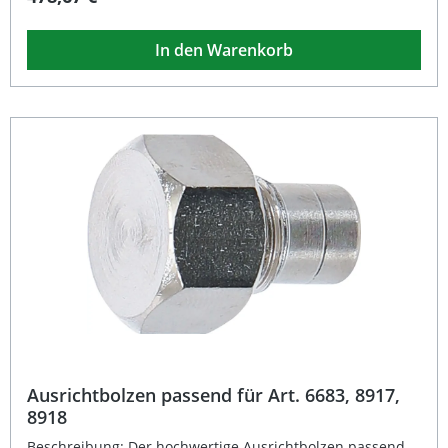
die hochwertige Ergebnisse erwarten. Das Set umfasst
verschiedene Größen und Adapter für die gängigsten
In den Warenkorb
Bördelnormen, wodurch vielseitige Einsätze im Fahrzeug-
und Maschinenbereich ermöglicht werden. Mit seiner
robusten Bauweise und dem ergonomischen
Hydrauliksystem ist das Gerät langlebig und effizient im
täglichen Einsatz. Hydraulischer Betrieb für müheloses
und präzises Bördeln Komplett-Set mit verschiedenen
Adaptern für unterschiedliche Leitungsgrößen Kompatibel
mit metrischen, SAE- und DIN-Bördelungen Ideal für
Brems-, Klimaanlagen- und Ölkühlerleitungen Robuste
Bauweise und langlebige Materialien Lieferumfang:
Hydraulisches Bördelgerät Verschiedene Adapter und
Werkzeuge (metrisch und SAE) Transportkoffer
Ausrichtbolzen passend für Art. 6683, 8917,
8918
Beschreibung: Der hochwertige Ausrichtbolzen passend