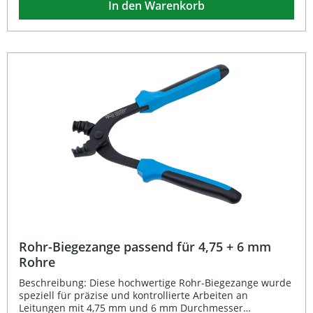
In den Warenkorb
Konvexbördelung nach SAE und DIN Standards. Leichte
und robuste Bauweise für den mobilen Einsatz am
Fahrzeug Unterstützt Durchmesser von 4,75 mm (3/16"),
5,00 mm und 6,00 mm Für SAE- und DIN-konforme
Doppel- und Konvexbördelungen Geeignet für
verschiedene Leitungsarten inklusive beschichteter Rohre
Hohe Präzision und gleichmäßiges Bördelbild durch
hydraulische Kraftübertragung Lieferumfang:
Hydraulisches Bördelgerät Rohrschneider mit Entgrater
Rohr-Biegezange passend für 4,75 + 6 mm
Rohre
Beschreibung: Diese hochwertige Rohr-Biegezange wurde
speziell für präzise und kontrollierte Arbeiten an
Leitungen mit 4,75 mm und 6 mm Durchmesser