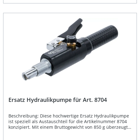
unterschiedliche Rohrgrößen Stabiles Stahlgrundgestell
mit rutschfestem Griff Rollen aus langlebigem Aluminium
gefertigt Geeignet für Kupfer- und Aluminiumrohre
Lieferumfang: 1 Biegehalbrolle Ø 35 mm für 4,8 mm Rohre
(3/16") 1 Biegehalbrolle Ø 28 mm für 6,4 mm Rohre (1/4") 1
Biegehalbrolle Ø 28 mm für 8,0 mm Rohre (5/16") 1
Biegehalbrolle Ø 25 mm für 9,5 mm Rohre (3/8") Rohr-
Biegezange aus Stahl mit tauchbeschichtetem Griff
Ersatz Hydraulikpumpe für Art. 8704
Beschreibung: Diese hochwertige Ersatz Hydraulikpumpe
ist speziell als Austauschteil für die Artikelnummer 8704
konzipiert. Mit einem Bruttogewicht von 850 g überzeugt
sie durch ihre präzise Verarbeitung und zuverlässige
Leistungsfähigkeit. Ideal für den Einsatz in Werkstätten